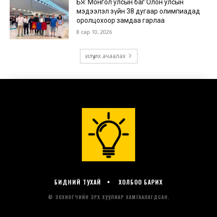
БИДНИЙ ТУХАЙ
ХОЛБОО БАРИХ
© ЗОХИОГЧИЙН ЭРХ ХУУЛИАР ХАМГААЛАГДСАН.