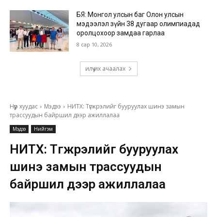
БЯ: Монгол улсын баг Олон улсын
мэдээлэл зүйн 38 дугаар олимпиадад
оролцохоор замдаа гарлаа
8 сар 10, 2026
илүү их ачаалах