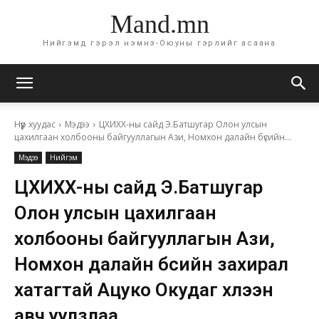
Mand.mn
Нийгэмд гэрэл нэмнэ-Оюуны гэрлийг асаана
Нүүр хуудас
Мэдээ
ЦХИХХ-ны сайд Э.Батшугар Олон улсын
цахилгаан холбооны байгууллагын Ази, Номхон далайн бүсийн...
Мэдээ
Нийгэм
ЦХИХХ-ны сайд Э.Батшугар
Олон улсын цахилгаан
холбооны байгууллагын Ази,
Номхон далайн бүсийн захирал
хатагтай Ацуко Окудаг хүлээн
авч уулзлаа