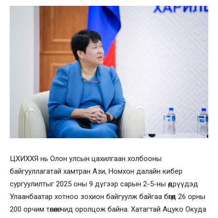
ЦХИХХЯ нь Олон улсын цахилгаан холбооны
байгууллагатай хамтран Ази, Номхон далайн кибер
сургуулилтыг 2025 оны 9 дүгээр сарын 2-5-ны өдрүүдэд
Улаанбаатар хотноо зохион байгуулж байгаа бөгөөд 26 орны
200 орчим төлөөлөгчид оролцож байна. Хатагтай Ацуко Окуда