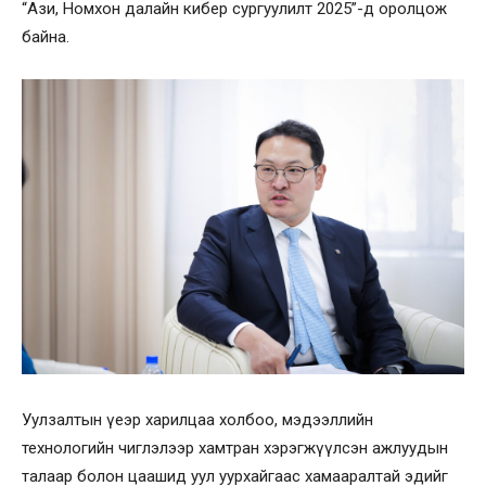
“Ази, Номхон далайн кибер сургуулилт 2025”-д оролцож
байна.
Уулзалтын үеэр харилцаа холбоо, мэдээллийн
технологийн чиглэлээр хамтран хэрэгжүүлсэн ажлуудын
талаар болон цаашид уул уурхайгаас хамааралтай эдийг