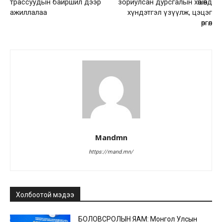
трассуудын байршил дээр
зориулсан дурсгалын хөшөөнд
ажиллалаа
хүндэтгэл үзүүлж, цэцэг
өргөлөө
Mandmn
https://mand.mn/
Холбоотой мэдээ
БОЛОВСРОЛЫН ЯАМ: Монгол Улсын