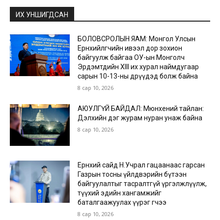
ИХ УНШИГДСАН
БОЛОВСРОЛЫН ЯАМ: Монгол Улсын
Ерөнхийлөгчийн ивээл дор зохион
байгуулж байгаа ОУ-ын Монголч
Эрдэмтдийн XIII их хурал наймдугаар
сарын 10-13-ны өдрүүдэд болж байна
8 сар 10, 2026
АЮУЛГҮЙ БАЙДАЛ: Мюнхений тайлан:
Дэлхийн дэг журам нуран унаж байна
8 сар 10, 2026
Ерөнхий сайд Н.Учрал гацаанаас гарсан
Газрын тосны үйлдвэрийн бүтээн
байгуулалтыг тасралтгүй үргэлжлүүлж,
түүхий эдийн хангамжийг
баталгаажуулах үүрэг өгчээ
8 сар 10, 2026