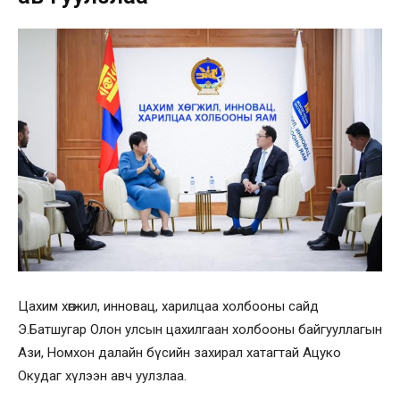
Цахим хөгжил, инновац, харилцаа холбооны сайд
Э.Батшугар Олон улсын цахилгаан холбооны байгууллагын
Ази, Номхон далайн бүсийн захирал хатагтай Ацуко
Окудаг хүлээн авч уулзлаа.