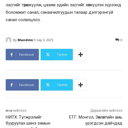
засгийг төрөлжүүлж, цахим эдийн засгийг хөгжүүлэх хүрээнд
боломжит санал, санаачилгуудын талаар дэлгэрэнгүй
санал солилцлоо.
By
Mandmn
9 сар 3, 2025
0
Facebook
Twitter
Facebook
Twitter
өмнөх нийтлэл
Дараагийн нийтлэл
НИТХ: Түгжрэлийг
ЕТГ: Монгол, Зөвлөлтийн амь
бууруулах шинэ замын
үрэгдсэн дайчдад