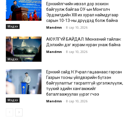
Ерөнхийлөгчийн ивээл дор зохион
байгуулж байгаа ОУ-ын Монголч
Эрдэмтдийн XIII их хурал наймдугаар
сарын 10-13-ны өдрүүдэд болж байна
Мэдээ
Mandmn
-
8 сар 10, 2026
АЮУЛГҮЙ БАЙДАЛ: Мюнхений тайлан:
Дэлхийн дэг журам нуран унаж байна
Mandmn
-
8 сар 10, 2026
Мэдээ
Ерөнхий сайд Н.Учрал гацаанаас гарсан
Газрын тосны үйлдвэрийн бүтээн
байгуулалтыг тасралтгүй үргэлжлүүлж,
түүхий эдийн хангамжийг
баталгаажуулах үүрэг өгчээ
Мэдээ
Mandmn
-
8 сар 10, 2026