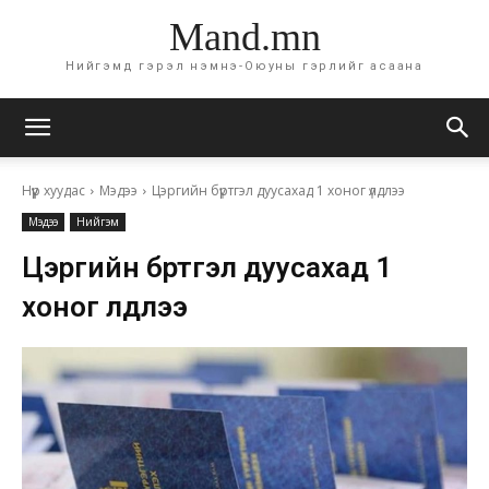
Mand.mn
Нийгэмд гэрэл нэмнэ-Оюуны гэрлийг асаана
Нүүр хуудас
Мэдээ
Цэргийн бүртгэл дуусахад 1 хоног үлдлээ
Мэдээ
Нийгэм
Цэргийн бүртгэл дуусахад 1
хоног үлдлээ