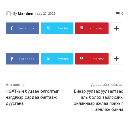
By
Mandmn
1 сар 20, 2022
0
Facebook
Twitter
Pinterest
Facebook
Twitter
Pinterest
өмнөх нийтлэл
Дараагийн нийтлэл
НӨАТ-ын буцаан олголтыг
Биеэр уулзах уулзалтаас
нэгдүгээр сардаа багтааж
аль болох зайлсхийх,
дуусгана
онлайнаар ажлаа ярихыг
зөвлөж байна