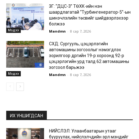
ЗГ: “ДЦС-3” ТӨХК-ийн нэн
шаардлагатай “Турбингенератор-5”-ын
шинэчлэлийн төсвийг шийдвэрлэхээр
болжээ
Мэдээ
Mandmn
-
8 сар 7, 2026
СХД: Сургууль, цэцэрлэгийн
автомашины зогсоолыг нэмэгдүүлэх
зорилгоор дүүргийн 19-р хороонд 92-р
цэцэрлэгийн урд талд 62 автомашины
зогсоол барьжээ
Мэдээ
Mandmn
-
8 сар 7, 2026
ИХ УНШИГДСАН
НИЙСЛЭЛ: Улаанбаатарын утааг
бууруулах, нийслэлчүүдийн эрүүл мэндийг