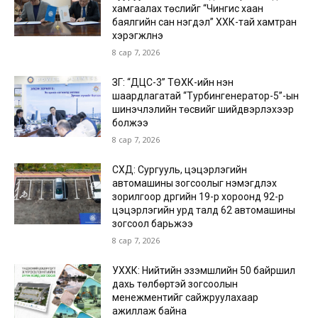
хамгаалах төслийг “Чингис хаан
баялгийн сан нэгдэл” ХХК-тай хамтран
хэрэгжүүлнэ
8 сар 7, 2026
ЗГ: “ДЦС-3” ТӨХК-ийн нэн
шаардлагатай “Турбингенератор-5”-ын
шинэчлэлийн төсвийг шийдвэрлэхээр
болжээ
8 сар 7, 2026
СХД: Сургууль, цэцэрлэгийн
автомашины зогсоолыг нэмэгдүүлэх
зорилгоор дүүргийн 19-р хороонд 92-р
цэцэрлэгийн урд талд 62 автомашины
зогсоол барьжээ
8 сар 7, 2026
УХХК: Нийтийн эзэмшлийн 50 байршил
дахь төлбөртэй зогсоолын
менежментийг сайжруулахаар
ажиллаж байна