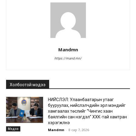
Mandmn
https://mand.mn/
Холбоотой мэдээ
НИЙСЛЭЛ: Улаанбаатарын утааг
бууруулах, нийслэлчүүдийн эрүүл мэндийг
хамгаалах төслийг “Чингис хаан
баялгийн сан нэгдэл” ХХК-тай хамтран
хэрэгжүүлнэ
Мэдээ
Mandmn
-
8 сар 7, 2026