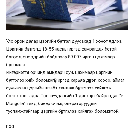
Улс орон даяар цэргийн бүртгэл дуусахад 1 хоног үлдлээ.
Цэргийн бүртгэлд 18-55 насны иргэд хамрагдах ёстой
бөгөөд өнөөдрийн байдлаар 89 007 иргэн цахимаар
бүртгүүлжээ.
Интернэтгүй орчинд амьдарч буй, цахимаар цэргийн
бүртгэлээ хийх боломжгүй иргэд харьяа дүүрэг, хороо, аймаг
сумынхаа цэргийн штабт хандаж бүртгэлээ хийлгэж
болохоос гадна Төв шуудангийн 1 давхарт байрладаг “e-
Mongolia” төвд биеэр очиж, операторуудын
тусламжтайгаар цэргийн бүртгэлээ хийлгэх боломжтой.
БХЯ