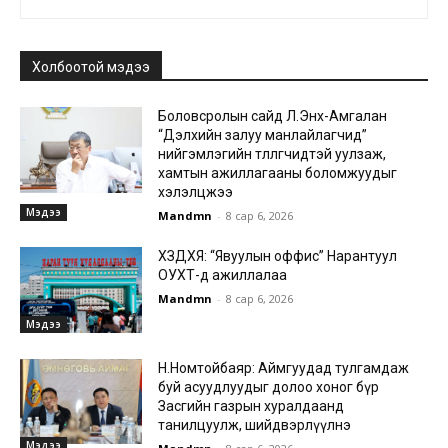
Холбоотой мэдээ
Боловсролын сайд Л.Энх-Амгалан
“Дэлхийн залуу манлайлагчид”
нийгэмлэгийн төлөөлөгчидтэй уулзаж,
хамтын ажиллагааны боломжуудыг
хэлэлцжээ
Мэдээ
Mandmn
-
8 сар 6, 2026
ХЗДХЯ: “Явуулын оффис” Нарантуул
ОУХТ-д ажиллалаа
Mandmn
-
8 сар 6, 2026
Мэдээ
Н.Номтойбаяр: Аймгуудад тулгамдаж
буй асуудлуудыг долоо хоног бүр
Засгийн газрын хуралдаанд
танилцуулж, шийдвэрлүүлнэ
Мэдээ