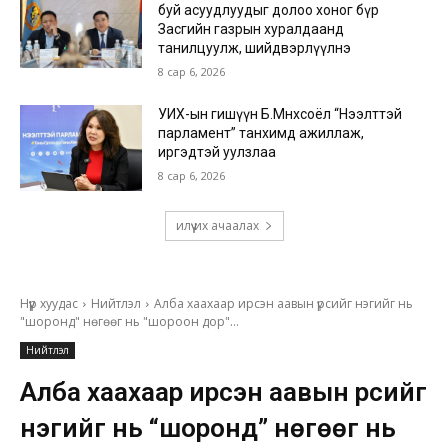
буй асуудлуудыг долоо хоног бүр
Засгийн газрын хуралдаанд
танилцуулж, шийдвэрлүүлнэ
8 сар 6, 2026
УИХ-ын гишүүн Б.Мөнхсоёл “Нээлттэй
парламент” танхимд ажиллаж,
иргэдтэй уулзлаа
8 сар 6, 2026
илүү их ачаалах