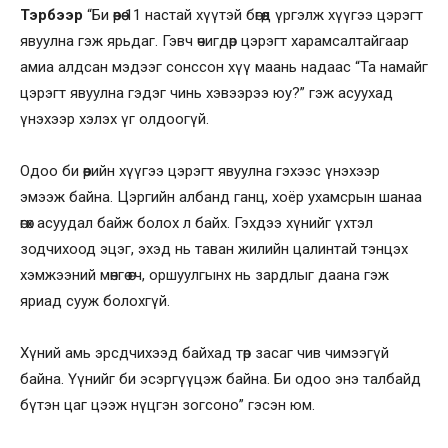
Тэрбээр
“Би өөрөө 11 настай хүүтэй бөгөөд үргэлж хүүгээ цэрэгт
явуулна гэж ярьдаг. Гэвч өчигдөр цэрэгт харамсалтайгаар
амиа алдсан мэдээг сонссон хүү маань надаас “Та намайг
цэрэгт явуулна гэдэг чинь хэвээрээ юу?” гэж асуухад
үнэхээр хэлэх үг олдоогүй.
Одоо би өөрийн хүүгээ цэрэгт явуулна гэхээс үнэхээр
эмээж байна. Цэргийн албанд ганц, хоёр ухамсрын шанаа
өгөх асуудал байж болох л байх. Гэхдээ хүнийг үхтэл
зодчихоод эцэг, эхэд нь таван жилийн цалинтай тэнцэх
хэмжээний мөнгө өгч, оршуулгынх нь зардлыг даана гэж
яриад сууж болохгүй.
Хүний амь эрсдчихээд байхад төр засаг чив чимээгүй
байна. Үүнийг би эсэргүүцэж байна. Би одоо энэ талбайд
бүтэн цаг цээж нүцгэн зогсоно” гэсэн юм.