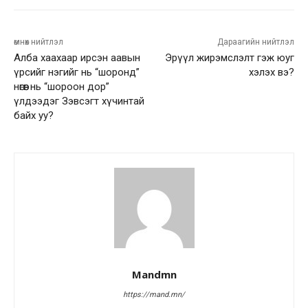
өмнөх нийтлэл
Дараагийн нийтлэл
Алба хаахаар ирсэн аавын
Эрүүл жирэмслэлт гэж юуг
үрсийг нэгийг нь “шоронд”
хэлэх вэ?
нөгөөг нь “шороон дор”
үлдээдэг Зэвсэгт хүчинтай
байх уу?
Mandmn
https://mand.mn/