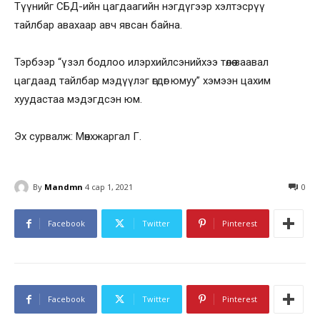
Түүнийг СБД-ийн цагдаагийн нэгдүгээр хэлтэсрүү
тайлбар авахаар авч явсан байна.
Тэрбээр “үзэл бодлоо илэрхийлсэнийхээ төлөө заавал
цагдаад тайлбар мэдүүлэг өгдөг юмуу” хэмээн цахим
хуудастаа мэдэгдсэн юм.
Эх сурвалж: Мөнхжаргал Г.
By
Mandmn
4 сар 1, 2021
0
Facebook
Twitter
Pinterest
Facebook
Twitter
Pinterest