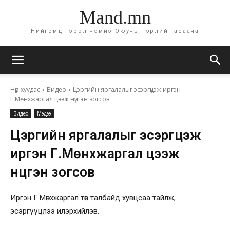
Mand.mn
Нийгэмд гэрэл нэмнэ-Оюуны гэрлийг асаана
Нүүр хуудас
Видео
Цэргийн яргалалыг эсэргүүцэж иргэн
Г.Мөнхжаргал цээж нүцгэн зогсов
Видео
Мэдээ
Цэргийн яргалалыг эсэргүүцэж
иргэн Г.Мөнхжаргал цээж
нүцгэн зогсов
Иргэн Г.Мөнхжаргал төв талбайд хувцсаа тайлж,
эсэргүүцлээ илэрхийлэв.