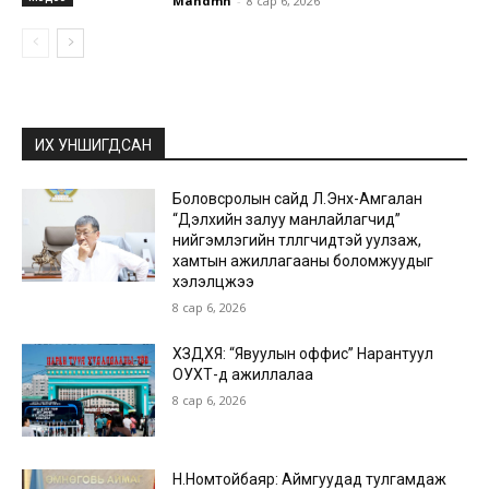
Mandmn
-
8 сар 6, 2026
ИХ УНШИГДСАН
Боловсролын сайд Л.Энх-Амгалан
“Дэлхийн залуу манлайлагчид”
нийгэмлэгийн төлөөлөгчидтэй уулзаж,
хамтын ажиллагааны боломжуудыг
хэлэлцжээ
8 сар 6, 2026
ХЗДХЯ: “Явуулын оффис” Нарантуул
ОУХТ-д ажиллалаа
8 сар 6, 2026
Н.Номтойбаяр: Аймгуудад тулгамдаж