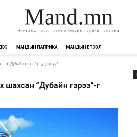
Mand.mn
Нийгэмд гэрэл нэмнэ-Оюуны гэрлийг асаана
ДЭЭ
МАНДЫН ПАПРИКА
МАНДЫН БҮТЭЭЛ
н “Дубайн гэрээ”-г цуцлах уу?
 шахсан “Дубайн гэрээ”-г