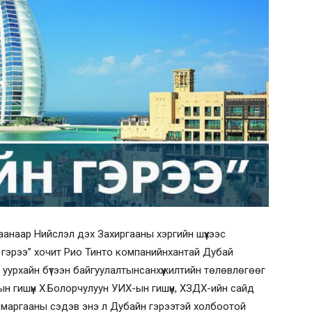
анаар Нийслэл дэх Захиргааны хэргийн шүүхээс
 гэрээ” хочит Рио Тинто компанийнхантай Дубай
уурхайн бүтээн байгуулалтынсанхүүжилтийн төлөвлөгөөг
н гишүүн Х.Болорчулуун УИХ-ын гишүүн, ХЗДХ-ийн сайд
маргааны сэдэв энэ л Дубайн гэрээтэй холбоотой