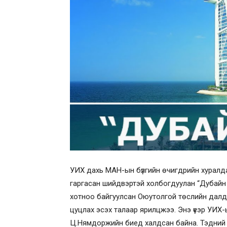
УИХ дахь МАН-ын бүлгийн өчигдрийн хуралда
гаргасан шийдвэртэй холбогдуулан “Дубайн
хотноо байгуулсан Оюутолгой төслийн далд 
цуцлах эсэх талаар ярилцжээ. Энэ үеэр УИХ-ы
Ц.Нямдоржийн биед халдсан байна. Тэдний 