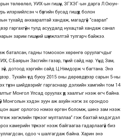
зрын төлөөлөл, УИХ-ын гишүүн, ЗГХЭГ-ын дарга Л.Оюун-
ь илэрхийлсэн ч бүлгийн бусад гишүүд болон
ын тухайд анхааралтай хандаж, магадгүй “саарал”
вэр гаргахгүйн тулд асуудалд нухацтай хандаж санал
арын зарим гишүүний шүүмжлэлтэй тулгарч байжээ.
цэж баталсан, гадны томоохон хөрөнгө оруулагчдыг
УИХ, С.Баярын Засгийн газар, түүний сайд нар. Үүнд Зам,
ь зүй, дотоод хэргийн сайд Ц.Нямдорж ч багтана. Энэ
вэр.. Тухайн үед буюу 2015 оны дөрөвдүгээр сарын 5-ны
эх түүхэн шийдвэрийг гаргаснаар дэлхийн хамгийн том 14
лтыг Монгол Улсад оруулах үүд хаалгыг нээж өгч байна.
й Монголын хэдэн зуун аж ахуйн нэгж эх орондоо
ролцон ашиг орлогоо нэмэх өргөн боломж, шинэ зам нээж
лгөж хөгжлийн түгжээг мулталлаа” гэж бахтай мэдэгдэл
ох камерийн түгжээг нээж байгаагаа гадарлаагүй биз
 суллагдсан, одоо ч шалгагдаж байна. Харин энэ