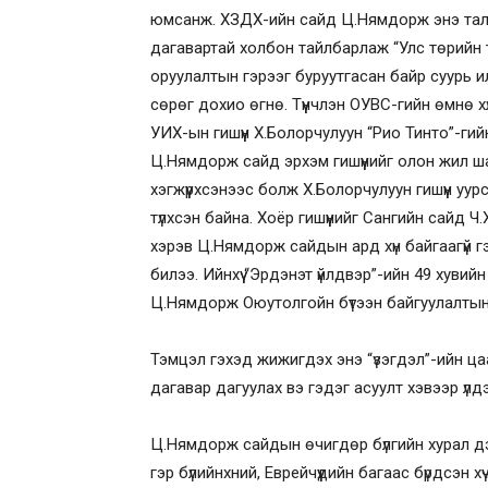
юмсанж. ХЗДХ-ийн сайд Ц.Нямдорж энэ тала
дагавартай холбон тайлбарлаж “Улс төрийн тү
оруулалтын гэрээг буруутгасан байр суурь 
сөрөг дохио өгнө. Түүнчлэн ОУВС-гийн өмнө хү
УИХ-ын гишүүн Х.Болорчулуун “Рио Тинто”-ги
Ц.Нямдорж сайд эрхэм гишүүнийг олон жил 
хэгжүүрхсэнээс болж Х.Болорчулуун гишүүн 
түлхсэн байна. Хоёр гишүүнийг Сангийн сайд Ч.Х
хэрэв Ц.Нямдорж сайдын ард хүн байгаагүй г
билээ. Ийнхүү “Эрдэнэт үйлдвэр”-ийн 49 хувий
Ц.Нямдорж Оюутолгойн бүтээн байгуулалтын
Тэмцэл гэхэд жижигдэх энэ “үзэгдэл”-ийн цаан
дагавар дагуулах вэ гэдэг асуулт хэвээр үл
Ц.Нямдорж сайдын өчигдөр бүлгийн хурал д
гэр бүлийнхний, Еврейчүүдийн багаас бүрдсэн х