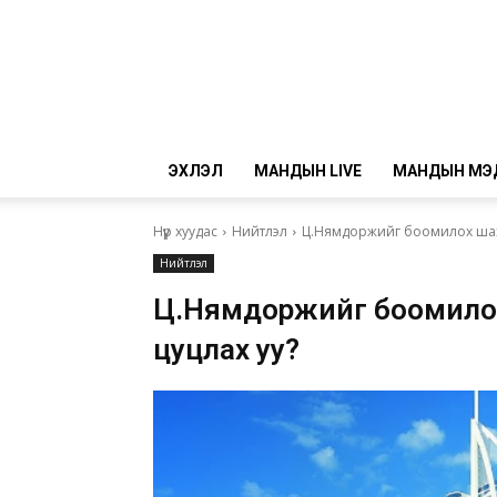
ЭХЛЭЛ
МАНДЫН LIVE
МАНДЫН МЭ
Нүүр хуудас
Нийтлэл
Ц.Нямдоржийг боомилох шахса
Нийтлэл
Ц.Нямдоржийг боомилох
цуцлах уу?