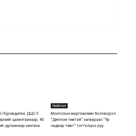
Нийтлэл
.Пүрэвдагва: ДЦС-5
Монголын мэргэжлийн боловсрол
өрхийг цахилгаанаар, 40
“Диплом төвтэй” загвараас “Ур
ийг дулаанаар хангана
чадвар төвт” тогтолцоо руу