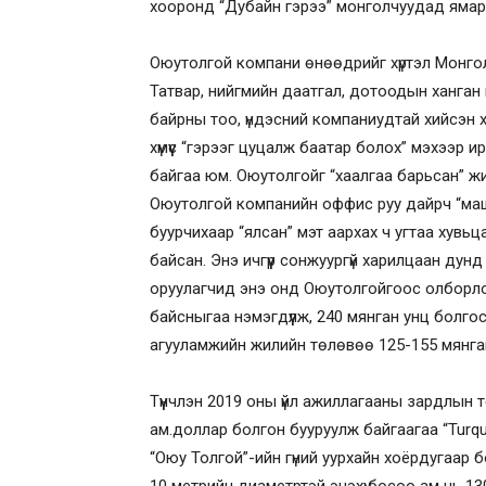
хооронд “Дубайн гэрээ” монголчуудад яма
Оюутолгой компани өнөөдрийг хүртэл Монго
Татвар, нийгмийн даатгал, дотоодын ханган
байрны тоо, үндэсний компаниудтай хийсэн худ
хүмүүс “гэрээг цуцалж баатар болох” мэхээр 
байгаа юм. Оюутолгойг “хаалгаа барьсан” жи
Оюутолгой компанийн оффис руу дайрч “маши
буурчихаар “ялсан” мэт аархах ч угтаа хувьц
байсан. Энэ ичгүүр сонжуургүй харилцаан ду
оруулагчид энэ онд Оюутолгойгоос олборло
байсныгаа нэмэгдүүлж, 240 мянган унц болго
агууламжийн жилийн төлөвөө 125-155 мянган
Түүнчлэн 2019 оны үйл ажиллагааны зардлын 
ам.доллар болгон бууруулж байгаагаа “Turqu
“Оюу Толгой”-ийн гүний уурхайн хоёрдугаар 