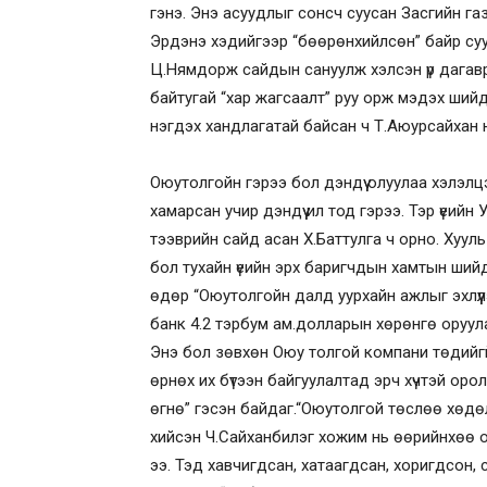
гэнэ. Энэ асуудлыг сонсч суусан Засгийн га
Эрдэнэ хэдийгээр “бөөрөнхийлсөн” байр суур
Ц.Нямдорж сайдын сануулж хэлсэн үр дагавр
байтугай “хар жагсаалт” руу орж мэдэх шийд
нэгдэх хандлагатай байсан ч Т.Аюурсайхан н
Оюутолгойн гэрээ бол дэндүү олуулаа хэлэл
хамарсан учир дэндүү ил тод гэрээ. Тэр үеийн 
тээврийн сайд асан Х.Баттулга ч орно. Хуул
бол тухайн үеийн эрх баригчдын хамтын шийд
өдөр “Оюутолгойн далд уурхайн ажлыг эхлүүл
банк 4.2 тэрбум ам.долларын хөрөнгө оруула
Энэ бол зөвхөн Оюу толгой компани төдийгү
өрнөх их бүтээн байгуулалтад эрч хүчтэй о
өгнө” гэсэн байдаг.“Оюутолгой төслөө хөдө
хийсэн Ч.Сайханбилэг хожим нь өөрийнхөө ор
ээ. Тэд хавчигдсан, хатаагдсан, хоригдсон,