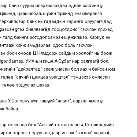
ар байр сууриа илэрхийлэхдээ эдийн засгийн үр
вшинд, цаашилбал, шүүхийн түвшинд энэхүү хөрөнгө
илэрхийлсээр байх нь гадаадын хөрөнгө оруулагчдад
лээсэн үүргээ биелүүлээгүйд тооцогдоно” гэхчлэн ярихад
йн талд байнга зогсдог хэмээн шүүмжилжээ. Хариуд нь
шантааж хийж амьдарлаа, одоо боль гэхчлэн
уурсан босч очоод Ц.Нямдорж сайдын хоолойг нь боож
үрэлбаатар, УИХ-ын гишүүн А.Сүхбат нар салгаагүй бол,
энэтийн “дайралтад” савж унасан бол яах ч байсан юм
н төлөө “сүүлчийн цамцаа урагдтал” тэмцэхээ амласан
 төлөө зодуулах шахав.
а Х.Болорчулуун гишүүний “ялалт”, аархал ямар үр
дэж байна.
ээр хэлснээр бол “Английн хатан хааны, Ротшильдийн
үчирхэг хөрөнгө оруулагчдаар ингэж “тоглох” хэрэггүй