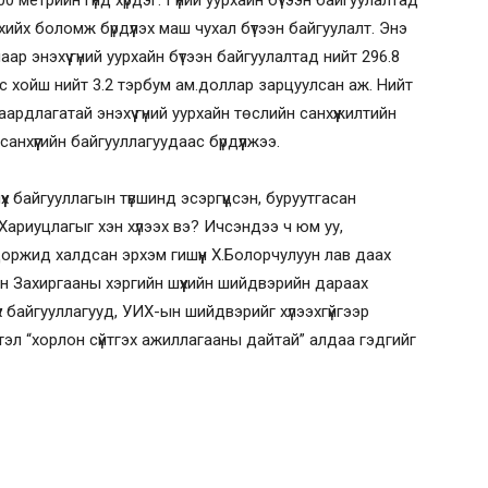
0 метрийн гүнд хүрдэг. Гүний уурхайн бүтээн байгуулалтад
хийх боломж бүрдүүлэх маш чухал бүтээн байгуулалт. Энэ
 энэхүү гүний уурхайн бүтээн байгуулалтад нийт 296.8
с хойш нийт 3.2 тэрбум ам.доллар зарцуулсан аж. Нийт
рдлагатай энэхүү гүний уурхайн төслийн санхүүжилтийн
анхүүгийн байгууллагуудаас бүрдүүлжээ.
х байгууллагын түвшинд эсэргүүцсэн, буруутгасан
Хариуцлагыг хэн хүлээх вэ? Ичсэндээ ч юм уу,
оржид халдсан эрхэм гишүүн Х.Болорчулуун лав даах
йн Захиргааны хэргийн шүүхийн шийдвэрийн дараах
 байгууллагууд, УИХ-ын шийдвэрийг хүлээхгүйгээр
тэл “хорлон сүйтгэх ажиллагааны дайтай” алдаа гэдгийг