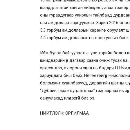
10 метрийн диаметртэй энэхүү босоо ам нь 130
шаардлагатай ханган нийлүүлэлт, ачаа тээвэр 
оны гуравдугаар улирлын тайлбанд дурдсанаар
сая ам.доллар зарцуулжээ. Харин 2016 оноо
5.3 тэрбум ам.долларын хөрөнгө оруулалт шаа
4.4 тэрбум ам.долларыг нь олон улсын банк с
Ийм бүтээн байгуулалтыг улс төрийн болон шүү
шийдвэрийн үр дагавар хаана очиж тусах вэ. 
эрдсэндээ, эх оронч хүсэл нь бадарч Ц.Нямд
хариуцлага биш байх. Нөгөөтэйгүүр Нийслэли
боломжит хувилбарууд, дараагийн шатны шүүх
“Дубайн гэрээ цуцлагдлаа” гэж зарлах нь хүр
сануулахад илүүдэхгүй биз ээ.
НИЙТЛЭЛЧ: ОРГИЛМАА