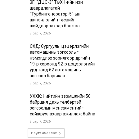
ЗГ: “ДЦС-3” ТӨХК-ийн нэн
шаардлагатай
“Турбингенератор-5”-ын
шинэчлэлийн төсвийг
шийдвэрлэхээр болжээ
8 сар 7, 2026
СХД: Сургууль, цэцэрлэгийн
автомашины зогсоолыг
нэмэгдүүлэх зорилгоор дүүргийн
19-р хороонд 92-р цэцэрлэгийн
урд талд 62 автомашины
зогсоол барьжээ
8 сар 7, 2026
УХХК: Нийтийн эзэмшлийн 50
байршил дахь төлбөртэй
зогсоолын менежментийг
сайжруулахаар ажиллаж байна
8 сар 7, 2026
илүү их ачаалах