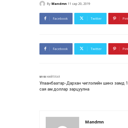
By
Mandmn
11 сар 20, 2019
Facebook
Twitter
Pin
Facebook
Twitter
Pin
өмнөх нийтлэл
Улаанбаатар-Дархан чиглэлийн шинэ замд 
сая ам.доллар зарцуулна
Mandmn