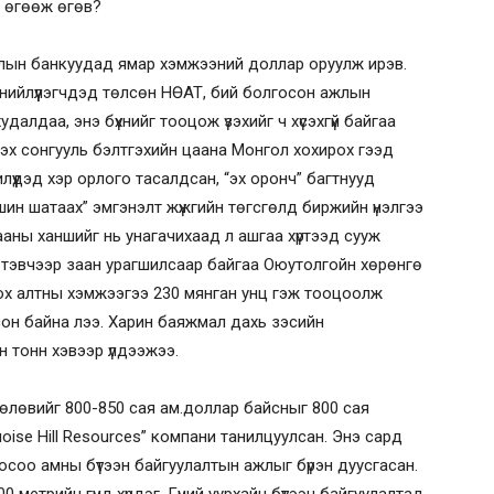
р өгөөж өгөв?
лын банкуудад ямар хэмжээний доллар оруулж ирэв.
 нийлүүлэгчдэд төлсөн НӨАТ, бий болгосон ажлын
алдаа, энэ бүхнийг тооцож үзэхийг ч хүсэхгүй байгаа
ирэх сонгууль бэлтгэхийн цаана Монгол хохирох гээд
лүүдэд хэр орлого тасалдсан, “эх оронч” багтнууд
н шатаах” эмгэнэлт жүжгийн төгсгөлд биржийн үнэлгээ
ааны ханшийг нь унагачихаад л ашгаа хүртээд сууж
нд тэвчээр заан урагшилсаар байгаа Оюутолгойн хөрөнгө
х алтны хэмжээгээ 230 мянган унц гэж тооцоолж
сон байна лээ. Харин баяжмал дахь зэсийн
 тонн хэвээр үлдээжээ.
төлөвийг 800-850 сая ам.доллар байсныг 800 сая
oise Hill Resources” компани танилцуулсан. Энэ сард
босоо амны бүтээн байгуулалтын ажлыг бүрэн дуусгасан.