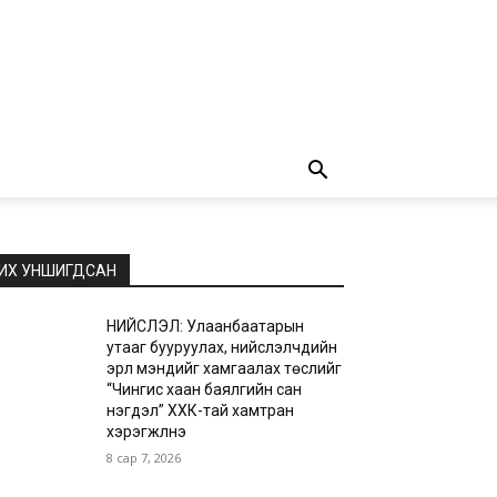
ИХ УНШИГДСАН
НИЙСЛЭЛ: Улаанбаатарын
утааг бууруулах, нийслэлчүүдийн
эрүүл мэндийг хамгаалах төслийг
“Чингис хаан баялгийн сан
нэгдэл” ХХК-тай хамтран
хэрэгжүүлнэ
8 сар 7, 2026