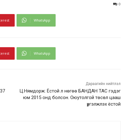
0
terest
WhatsApp
terest
WhatsApp
Дараагийн нийтлэл
137
Ц.Нямдорж: Ёстой л нөгөө БАНДАН ТАС гэдэг
юм 2015 онд болсон. Оюутолгой төсөл цааш
үргэлжлэх ёстой