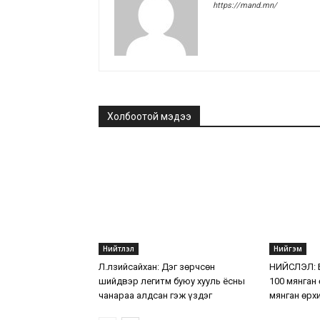
https://mand.mn/
Холбоотой мэдээ
Нийтлэл
Нийгэм
Л.Өлзийсайхан: Дэг зөрчсөн
НИЙСЛЭЛ: Б
шийдвэр легитм буюу хууль ёсны
100 мянган 
чанараа алдсан гэж үздэг
мянган өрх