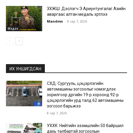
ЗХЖШ: Дэслэгч Э.Ариунтунгалаг Азийн
аваргаас алтан медаль хүртлээ
Mandmn
-
8 сар 7, 2026
Мэдээ
ИХ УНШИГДСАН
СХД: Сургууль, цэцэрлэгийн
автомашины зогсоолыг нэмэгдүүлэх
зорилгоор дүүргийн 19-р хороонд 92-р
цэцэрлэгийн урд талд 62 автомашины
зогсоол барьжээ
8 сар 7, 2026
УХХК: Нийтийн эзэмшлийн 50 байршил
дахь төлбөртэй зогсоолын