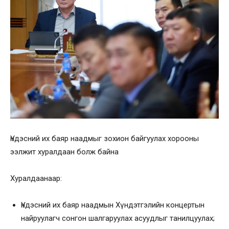
Үндэсний их баяр наадмыг зохион байгуулах хорооны
ээлжит хуралдаан болж байна
Хуралдаанаар:
Үндэсний их баяр наадмын Хүндэтгэлийн концертын
найруулагч сонгон шалгаруулах асуудлыг танилцуулах;