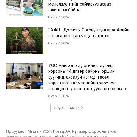
менежментийг сайжруулахаар
ажиллаж байна
8 сар 7, 2026
ЗХЖШ: Дэслэгч Э.Ариунтунгалаг Азийн
аваргаас алтан медаль хүртлээ
8 сар 7, 2026
УОС: Чингэлтэй дүүргийн 6 дугаар
хорооны 44 дүгээр байрны оршин
суугчид, аж ахуй нэгжүүд, төсөл
хэрэгжүүлэгч компанийн төлөөлөл
оролцсон гурван талт уулзалт болжээ
8 сар 7, 2026
илүү их ачаалах