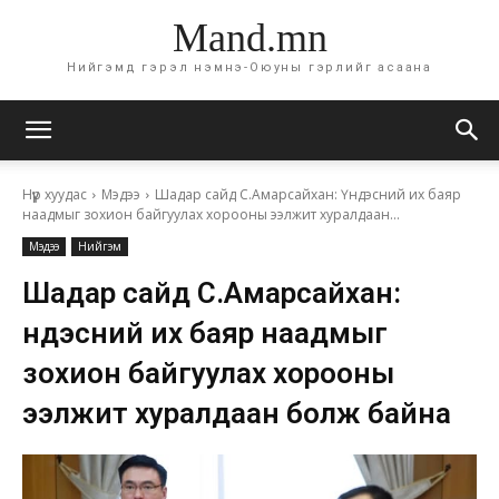
Mand.mn
Нийгэмд гэрэл нэмнэ-Оюуны гэрлийг асаана
Нүүр хуудас
Мэдээ
Шадар сайд С.Амарсайхан: Үндэсний их баяр
наадмыг зохион байгуулах хорооны ээлжит хуралдаан...
Мэдээ
Нийгэм
Шадар сайд С.Амарсайхан:
Үндэсний их баяр наадмыг
зохион байгуулах хорооны
ээлжит хуралдаан болж байна