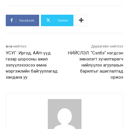
Facebook
Twitter
өмнөх нийтлэл
Дараагийн нийтлэл
УСУГ: Иргэд, ААН-үүд
НИЙСЛЭЛ: “Сэлбэ” нэгдсэн
газар шорооны ажил
эмнэлэгт хүчилтөрөгч
эхлүүлэхээсээ өмнө
нийлүүлэх агуулахын
мэргэжлийн байгууллагад
барилгыг ашиглалтад
хандана уу
оржээ