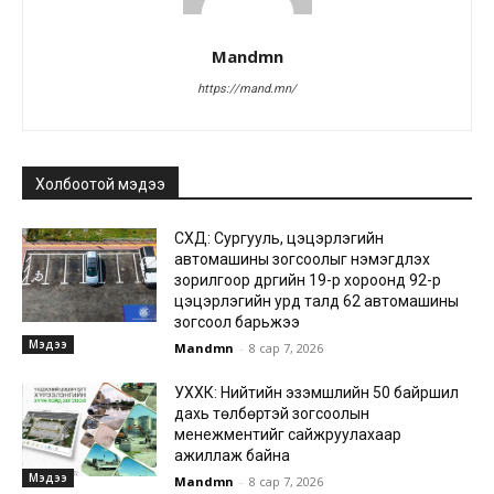
Mandmn
https://mand.mn/
Холбоотой мэдээ
СХД: Сургууль, цэцэрлэгийн
автомашины зогсоолыг нэмэгдүүлэх
зорилгоор дүүргийн 19-р хороонд 92-р
цэцэрлэгийн урд талд 62 автомашины
зогсоол барьжээ
Мэдээ
Mandmn
-
8 сар 7, 2026
УХХК: Нийтийн эзэмшлийн 50 байршил
дахь төлбөртэй зогсоолын
менежментийг сайжруулахаар
ажиллаж байна
Мэдээ
Mandmn
-
8 сар 7, 2026