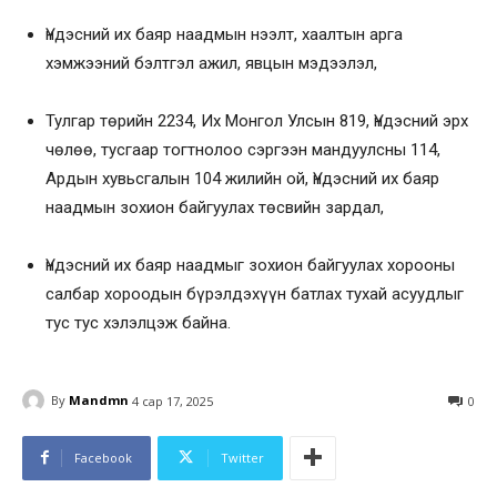
Үндэсний их баяр наадмын нээлт, хаалтын арга
хэмжээний бэлтгэл ажил, явцын мэдээлэл,
Тулгар төрийн 2234, Их Монгол Улсын 819, Үндэсний эрх
чөлөө, тусгаар тогтнолоо сэргээн мандуулсны 114,
Ардын хувьсгалын 104 жилийн ой, Үндэсний их баяр
наадмын зохион байгуулах төсвийн зардал,
Үндэсний их баяр наадмыг зохион байгуулах хорооны
салбар хороодын бүрэлдэхүүн батлах тухай асуудлыг
тус тус хэлэлцэж байна.
By
Mandmn
4 сар 17, 2025
0
Facebook
Twitter