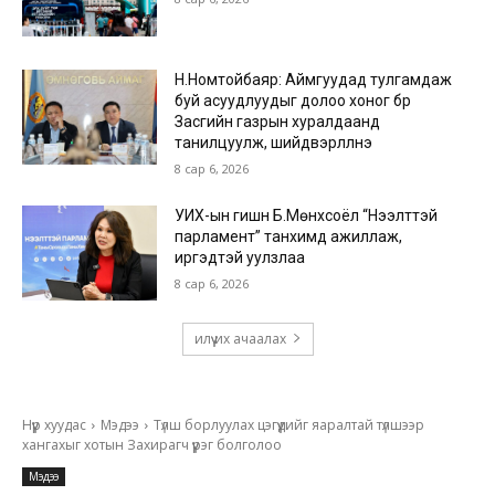
Н.Номтойбаяр: Аймгуудад тулгамдаж
буй асуудлуудыг долоо хоног бүр
Засгийн газрын хуралдаанд
танилцуулж, шийдвэрлүүлнэ
8 сар 6, 2026
УИХ-ын гишүүн Б.Мөнхсоёл “Нээлттэй
парламент” танхимд ажиллаж,
иргэдтэй уулзлаа
8 сар 6, 2026
илүү их ачаалах