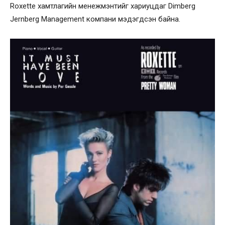
Roxette хамтлагийн менежмэнтийг хариуцдаг Dimberg
Jernberg Management компани мэдэгдсэн байна.