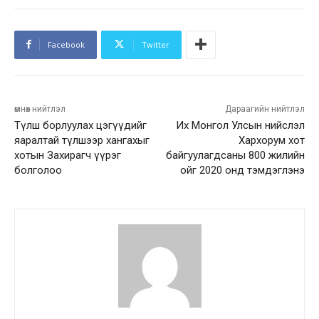
Facebook
Twitter
өмнөх нийтлэл
Дараагийн нийтлэл
Түлш борлуулах цэгүүдийг
Их Монгол Улсын нийслэл
яаралтай түлшээр хангахыг
Хархорум хот
хотын Захирагч үүрэг
байгуулагдсаны 800 жилийн
болголоо
ойг 2020 онд тэмдэглэнэ