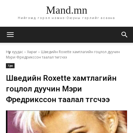
Mand.mn
Нийгэмд гэрэл нэмнэ-Оюуны гэрлийг асаана
Нүүр хуудас
Хөрөг
Шведийн Roxette хамтлагийн гоцлол дуучин
Мэри Фредрикссон таалал төгсчээ
Хөрөг
Шведийн Roxette хамтлагийн
гоцлол дуучин Мэри
Фредрикссон таалал төгсчээ