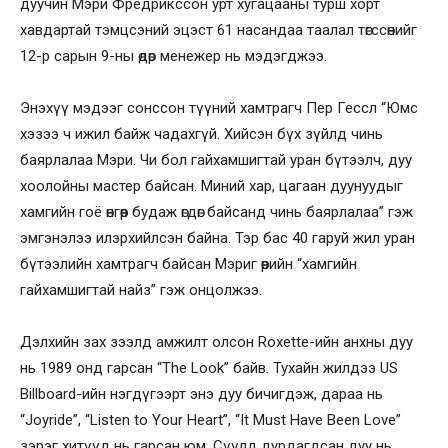
дуучин Мэри Фредрикссон урт хугацааны турш хорт
хавдартай тэмцсэний эцэст 61 насандаа таалал төгссөнийг
12-р сарын 9-ны өдөр менежер нь мэдэгджээ.
Энэхүү мэдээг сонссон түүний хамтрагч Пер Гессл “Юмс
хэзээ ч ижил байж чадахгүй. Хийсэн бүх зүйлд чинь
баярлалаа Мэри. Чи бол гайхамшигтай уран бүтээлч, дуу
хоолойны мастер байсан. Миний хар, цагаан дуунуудыг
хамгийн гоё өнгөөр будаж өгдөг байсанд чинь баярлалаа” гэж
эмгэнэлээ илэрхийлсэн байна. Тэр бас 40 гаруй жил уран
бүтээлийн хамтрагч байсан Мэриг өөрийн “хамгийн
гайхамшигтай найз” гэж онцолжээ.
Дэлхийн зах зээлд амжилт олсон Roxette-ийн анхны дуу
нь 1989 онд гарсан “The Look” байв. Тухайн жилдээ US
Billboard-ийн нэгдүгээрт энэ дуу бичигдэж, дараа нь
“Joyride”, “Listen to Your Heart”, “It Must Have Been Love”
зэрэг хитүүд нь гарсан юм. Сүүлд дурдагдсан дуу нь