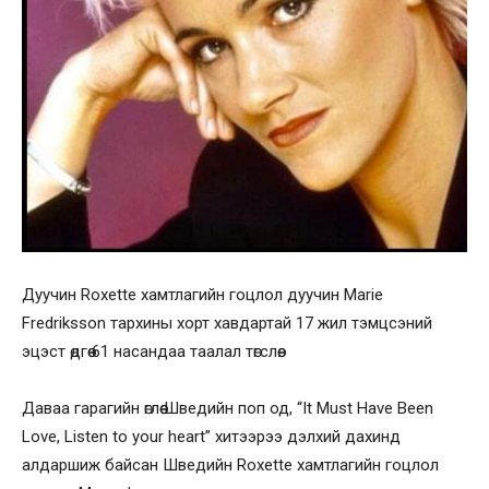
Дуучин Roxette хамтлагийн гоцлол дуучин Marie
Fredriksson тархины хорт хавдартай 17 жил тэмцсэний
эцэст өдгөө 61 насандаа таалал төгслөө.
Даваа гарагийн өглөө Шведийн поп од, “It Must Have Been
Love, Listen to your heart” хитээрээ дэлхий дахинд
алдаршиж байсан Шведийн Roxette хамтлагийн гоцлол