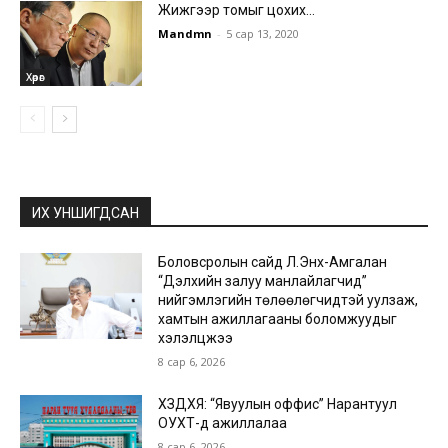
Жижгээр томыг цохих…
Mandmn
-
5 сар 13, 2020
Хөрөг
ИХ УНШИГДСАН
Боловсролын сайд Л.Энх-Амгалан
“Дэлхийн залуу манлайлагчид”
нийгэмлэгийн төлөөлөгчидтэй уулзаж,
хамтын ажиллагааны боломжуудыг
хэлэлцжээ
8 сар 6, 2026
ХЗДХЯ: “Явуулын оффис” Нарантуул
ОУХТ-д ажиллалаа
8 сар 6, 2026