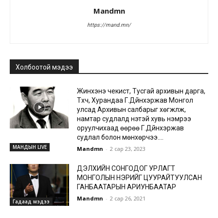
Mandmn
https://mand.mn/
Холбоотой мэдээ
Жинхэнэ чекист, Тусгай архивын дарга,
Түүхч, Хурандаа Г.Дүйнхэржав Монгол
улсад Архивын салбарыг хөгжүүлж,
намтар судлалд үнэтэй хувь нэмрээ
оруулчихаад өөрөө Г.Дүйнхэржав
судлал болон мөнхөрчээ....
МАНДЫН LIVE
Mandmn
-
2 сар 23, 2023
ДЭЛХИЙН СОНГОДОГ УРЛАГТ
МОНГОЛЫН НЭРИЙГ ЦУУРАЙТУУЛСАН
ГАНБААТАРЫН АРИУНБААТАР
Mandmn
-
2 сар 26, 2021
Гадаад мэдээ