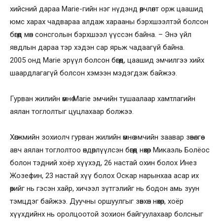
хийсний дараа Marie-гийн нэг нүдэнд өөрчлөлт орж цаашид
юмс харах чадвараа алдаж харааны бэрхшээлтэй болсон
бөгөөд мөн сонсголын бэрхшээл үүссэн байна. – Энэ үйл
явдлын дараа тэр хэдэн сар ярьж чадаагүй байна.
2005 онд Marie эрүүл болсон бөгөөд, цаашид эмчилгээ хийх
шаардлагагүй болсон хэмээн мэдэгдэж байжээ.
Гурван жилийн өмнө Marie эмчийн тушаалаар хамтлагийн
аялан тоглолтыг цуцлахаар болжээ.
Хөгжмийн зохиолч гурван жилийн өмнө эмчийн заавар зөвөлгөө
авч аялан тоглолтоо өндөрлүүлсэн бөгөөд нөхөр Микаэль Болёос
болон тэдний хоёр хүүхэд, 26 настай охин болох Инез
Жозефин, 23 настай хүү болох Оскар нарынхаа асар их
өөрийг нь гэсэн хайр, хичээл зүтгэлийг нь бодон амь зуун
тэмцдэг байжээ. Дуучны оршуулгыг зөвхөн нөхөр, хоёр
хүүхдийнх нь оролцоотой зохион байгуулахаар болсныг