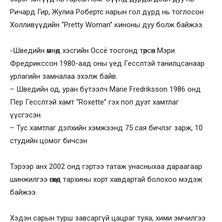
Ричард Гир, Жулиа Робертс нарын гол дүрд нь тоглосон
Холливүүдийн “Pretty Woman” киноны дуу болж байжээ.
-Шведийн өмнөд хэсгийн Оссё тосгонд төрсөн Мэри
Фредрикссон 1980-аад оны үед Гесслтэй танилцсанаар
урлагийн замналаа эхэлж байв.
– Шведийн од, уран бүтээлч Marie Fredriksson 1986 онд
Пер Гесслтэй хамт “Roxette” гэх поп дуэт хамтлаг
үүсгэсэн.
– Тус хамтлаг дэлхийн хэмжээнд 75 сая бичлэг зарж, 10
студийн цомог бичсэн
Тэрээр анх 2002 онд гэртээ татаж унасныхаа дараагаар
шинжилгээ өгөхөд тархины хорт хавдартай болохоо мэдэж
байжээ.
Хэдэн сарын турш завсаргүй цацраг туяа, хими эмчилгээ