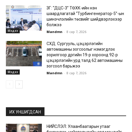
ЗГ: “ДЦС-3” ТӨХК-ийн нэн
шаардлагатай “Турбингенератор-5”-ын
шинэчлэлийн төсвийг шийдвэрлэхээр
болжээ
Мэдээ
Mandmn
-
8 сар 7, 2026
СХД: Сургууль, цэцэрлэгийн
автомашины зогсоолыг нэмэгдүүлэх
зорилгоор дүүргийн 19-р хороонд 92-р
цэцэрлэгийн урд талд 62 автомашины
зогсоол барьжээ
Мэдээ
Mandmn
-
8 сар 7, 2026
ИХ УНШИГДСАН
НИЙСЛЭЛ: Улаанбаатарын утааг