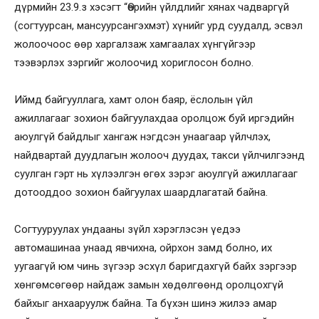
дүрмийн 23.9.з хэсэгт “Өөрийн үйлдлийг хянах чадваргүй
(согтуурсан, мансуурсангэхмэт) хүнийг урд суудалд, эсвэл
жолоочоос өөр харгалзаж хамгаалах хүнгүйгээр
тээвэрлэх зэргийг жолоочид хориглосон болно.
Иймд байгууллага, хамт олон баяр, ёслолын үйл
ажиллагааг зохион байгуулахдаа оролцож буй иргэдийн
аюулгүй байдлыг хангаж нэгдсэн унаагаар үйлчлэх,
найдвартай дуудлагын жолооч дуудах, такси үйлчилгээнд
суулган гэрт нь хүлээлгэн өгөх зэрэг аюулгүй ажиллагааг
дотооддоо зохион байгуулах шаардлагатай байна.
Согтууруулах ундааны зүйл хэрэглэсэн үедээ
автомашинаа унаад явчихна, ойрхон замд болно, их
уугаагүй юм чинь зүгээр эсхүл баригдахгүй байх зэргээр
хөнгөмсөгөөр найдаж замын хөдөлгөөнд оролцохгүй
байхыг анхааруулж байна. Та бүхэн шинэ жилээ амар