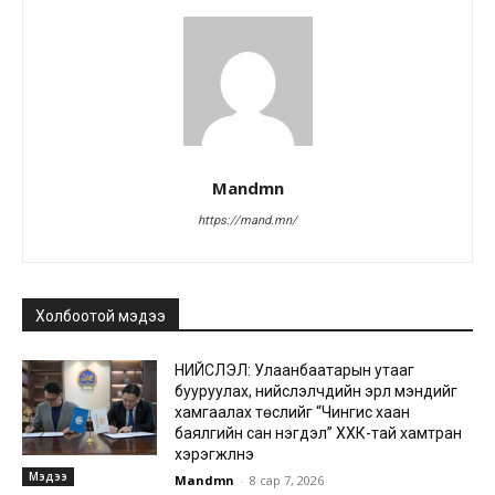
Mandmn
https://mand.mn/
Холбоотой мэдээ
НИЙСЛЭЛ: Улаанбаатарын утааг
бууруулах, нийслэлчүүдийн эрүүл мэндийг
хамгаалах төслийг “Чингис хаан
баялгийн сан нэгдэл” ХХК-тай хамтран
хэрэгжүүлнэ
Мэдээ
Mandmn
-
8 сар 7, 2026