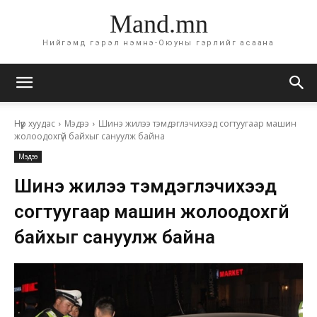
Mand.mn
Нийгэмд гэрэл нэмнэ-Оюуны гэрлийг асаана
Нүүр хуудас
Мэдээ
Шинэ жилээ тэмдэглэчихээд согтуугаар машин
жолоодохгүй байхыг сануулж байна
Мэдээ
Шинэ жилээ тэмдэглэчихээд
согтуугаар машин жолоодохгүй
байхыг сануулж байна