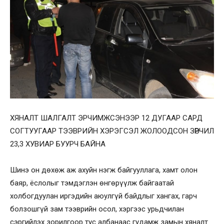
ХЯНАЛТ ШАЛГАЛТ ЭРЧИМЖСЭНЭЭР 12 ДУГААР САРД
СОГТУУГААР ТЭЭВРИЙН ХЭРЭГСЭЛ ЖОЛООДСОН ЗӨРЧИЛ
23,3 ХУВИАР БУУРЧ БАЙНА
Шинэ он дөхөж аж ахуйн нэгж байгууллага, хамт олон
баяр, ёслолыг тэмдэглэн өнгөрүүлж байгаатай
холбогдуулан иргэдийн аюулгүй байдлыг хангах, гарч
болзошгүй зам тээврийн осол, хэргээс урьдчилан
сэргийлэх зорилгоор тус албанаас гудамж замын хяналт