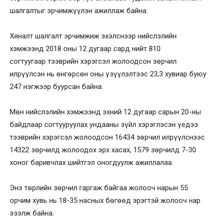
шалгалтыг эрчимжүүлэн ажиллаж байна.
Хяналт шалгалт эрчимжиж эхэлснээр нийслэлийн
хэмжээнд 2018 оны 12 дугаар сард нийт 810
согтуугаар тээврийн хэрэгсэл жолоодсон зөрчил
илрүүлсэн нь өнгөрсөн оны үзүүлэлтээс 23,3 хувиар буюу
247 нэгжээр буурсан байна.
Мөн нийслэлийн хэмжээнд эхний 12 дугаар сарын 20-ны
байдлаар согтууруулах ундааны зүйл хэрэглэсэн үедээ
тээврийн хэрэгсэл жолоодсон 16434 зөрчил илрүүлснээс
14322 зөрчилд жолоодох эрх хасах, 1579 зөрчилд 7-30
хоног баривчлах шийтгэл оногдуулж ажиллалаа.
Энэ төрлийн зөрчил гаргаж байгаа жолооч нарын 55
орчим хувь нь 18-35 насных бөгөөд эрэгтэй жолооч нар
эзэлж байна.