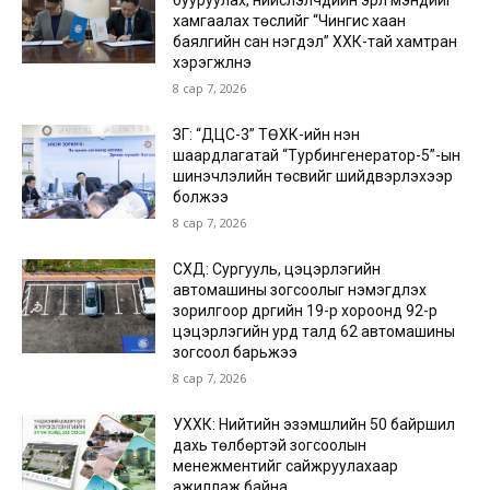
бууруулах, нийслэлчүүдийн эрүүл мэндийг
хамгаалах төслийг “Чингис хаан
баялгийн сан нэгдэл” ХХК-тай хамтран
хэрэгжүүлнэ
8 сар 7, 2026
ЗГ: “ДЦС-3” ТӨХК-ийн нэн
шаардлагатай “Турбингенератор-5”-ын
шинэчлэлийн төсвийг шийдвэрлэхээр
болжээ
8 сар 7, 2026
СХД: Сургууль, цэцэрлэгийн
автомашины зогсоолыг нэмэгдүүлэх
зорилгоор дүүргийн 19-р хороонд 92-р
цэцэрлэгийн урд талд 62 автомашины
зогсоол барьжээ
8 сар 7, 2026
УХХК: Нийтийн эзэмшлийн 50 байршил
дахь төлбөртэй зогсоолын
менежментийг сайжруулахаар
ажиллаж байна