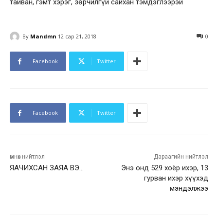
тайван, гэмт хэрэг, зөрчилгүй сайхан тэмдэглээрэй
By
Mandmn
12 сар 21, 2018
0
Facebook
Twitter
Facebook
Twitter
өмнөх нийтлэл
Дараагийн нийтлэл
ЯАЧИХСАН ЗАЯА ВЭ…
Энэ онд 529 хоёр ихэр, 13
гурван ихэр хүүхэд
мэндэлжээ