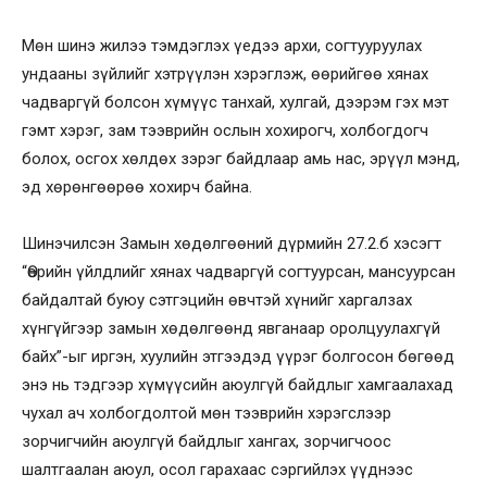
Мөн шинэ жилээ тэмдэглэх үедээ архи, согтууруулах
ундааны зүйлийг хэтрүүлэн хэрэглэж, өөрийгөө хянах
чадваргүй болсон хүмүүс танхай, хулгай, дээрэм гэх мэт
гэмт хэрэг, зам тээврийн ослын хохирогч, холбогдогч
болох, осгох хөлдөх зэрэг байдлаар амь нас, эрүүл мэнд,
эд хөрөнгөөрөө хохирч байна.
Шинэчилсэн Замын хөдөлгөөний дүрмийн 27.2.б хэсэгт
“Өөрийн үйлдлийг хянах чадваргүй согтуурсан, мансуурсан
байдалтай буюу сэтгэцийн өвчтэй хүнийг харгалзах
хүнгүйгээр замын хөдөлгөөнд явганаар оролцуулахгүй
байх”-ыг иргэн, хуулийн этгээдэд үүрэг болгосон бөгөөд
энэ нь тэдгээр хүмүүсийн аюулгүй байдлыг хамгаалахад
чухал ач холбогдолтой мөн тээврийн хэрэгслээр
зорчигчийн аюулгүй байдлыг хангах, зорчигчоос
шалтгаалан аюул, осол гарахаас сэргийлэх үүднээс