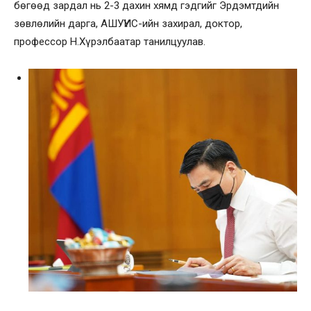
бөгөөд зардал нь 2-3 дахин хямд гэдгийг Эрдэмтдийн
зөвлөлийн дарга, АШУҮИС-ийн захирал, доктор,
профессор Н.Хүрэлбаатар танилцуулав.