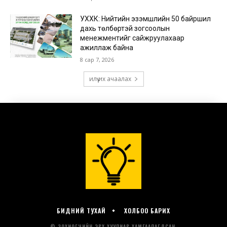
БИДНИЙ ТУХАЙ
ХОЛБОО БАРИХ
© ЗОХИОГЧИЙН ЭРХ ХУУЛИАР ХАМГААЛАГДСАН.