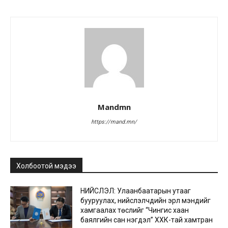
Mandmn
https://mand.mn/
Холбоотой мэдээ
НИЙСЛЭЛ: Улаанбаатарын утааг
бууруулах, нийслэлчүүдийн эрүүл мэндийг
хамгаалах төслийг “Чингис хаан
баялгийн сан нэгдэл” ХХК-тай хамтран