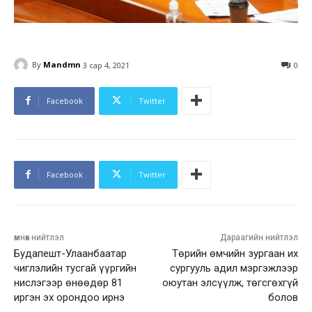
By
Mandmn
3 сар 4, 2021
0
Facebook
Twitter
Facebook
Twitter
өмнөх нийтлэл
Дараагийн нийтлэл
Будапешт-Улаанбаатар
Төрийн өмчийн зургаан их
чиглэлийн тусгай үүргийн
сургууль адил мэргэжлээр
нислэгээр өнөөдөр 81
оюутан элсүүлж, төгсгөхгүй
иргэн эх орондоо ирнэ
болов