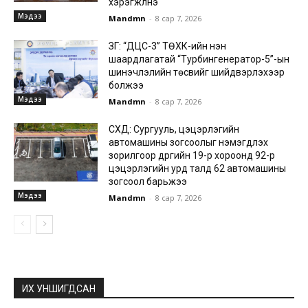
хэрэгжүүлнэ
Мэдээ
Mandmn
-
8 сар 7, 2026
ЗГ: “ДЦС-3” ТӨХК-ийн нэн
шаардлагатай “Турбингенератор-5”-ын
шинэчлэлийн төсвийг шийдвэрлэхээр
болжээ
Мэдээ
Mandmn
-
8 сар 7, 2026
СХД: Сургууль, цэцэрлэгийн
автомашины зогсоолыг нэмэгдүүлэх
зорилгоор дүүргийн 19-р хороонд 92-р
цэцэрлэгийн урд талд 62 автомашины
зогсоол барьжээ
Мэдээ
Mandmn
-
8 сар 7, 2026
ИХ УНШИГДСАН