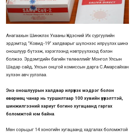
Анагаахын Шинжлэх Ухааны Үндэсний Их сургуулийн
эрдэмтэд “Ковид-19” халдварыг шүлснээс илрүүлэх шинэ
оношлуур бүтээж, хэрэглээнд нэвтрүүлэхэд бэлэн
болжээ. Эрдэмтдийн багийн төлөөллийг Монгол Улсын
Шадар сайд, Улсын онцгой комиссын дарга С.Амарсайхан
хүлээн авч уулзлаа.
Энэ оношлуурын халдвар илрүүлэх мэдрэг болон
өвөрмөц чанар нь туршилтаар 100 хувийн үзүүлэлттэй,
шинжилгээний хариуг богино хугацаанд гаргах
боломжтой юм байна
.
Мөн сорьцыг 14 хоногийн хугацаанд хадгалах боломжтой