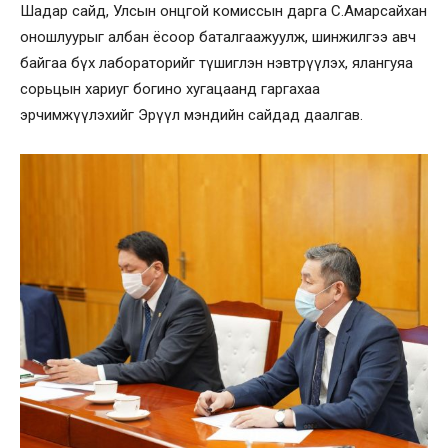
Шадар сайд, Улсын онцгой комиссын дарга С.Амарсайхан
оношлуурыг албан ёсоор баталгаажуулж, шинжилгээ авч
байгаа бүх лабораторийг түшиглэн нэвтрүүлэх, ялангуяа
сорьцын хариуг богино хугацаанд гаргахаа
эрчимжүүлэхийг Эрүүл мэндийн сайдад даалгав.