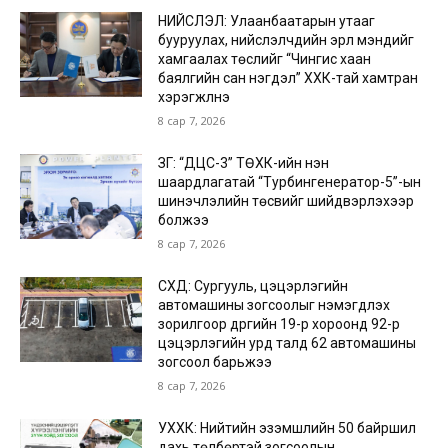
НИЙСЛЭЛ: Улаанбаатарын утааг
бууруулах, нийслэлчүүдийн эрүүл мэндийг
хамгаалах төслийг “Чингис хаан
баялгийн сан нэгдэл” ХХК-тай хамтран
хэрэгжүүлнэ
8 сар 7, 2026
ЗГ: “ДЦС-3” ТӨХК-ийн нэн
шаардлагатай “Турбингенератор-5”-ын
шинэчлэлийн төсвийг шийдвэрлэхээр
болжээ
8 сар 7, 2026
СХД: Сургууль, цэцэрлэгийн
автомашины зогсоолыг нэмэгдүүлэх
зорилгоор дүүргийн 19-р хороонд 92-р
цэцэрлэгийн урд талд 62 автомашины
зогсоол барьжээ
8 сар 7, 2026
УХХК: Нийтийн эзэмшлийн 50 байршил
дахь төлбөртэй зогсоолын