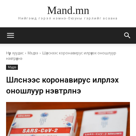
Mand.mn
Нийгэмд гэрэл нэмнэ-Оюуны гэрлийг асаана
Нүүр хуудас
Мэдээ
Шүлснээс коронавирус илрүүлэх оношлуур
нэвтрүүлнэ
Мэдээ
Шүлснээс коронавирус илрүүлэх
оношлуур нэвтрүүлнэ