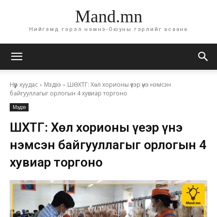
Mand.mn
Нийгэмд гэрэл нэмнэ-Оюуны гэрлийг асаана
Нүүр хуудас
Мэдээ
ШӨХТГ: Хөл хорионы үеэр үнэ нэмсэн
байгууллагыг орлогын 4 хувиар торгоно
Мэдээ
ШӨХТГ: Хөл хорионы үеэр үнэ
нэмсэн байгууллагыг орлогын 4
хувиар торгоно