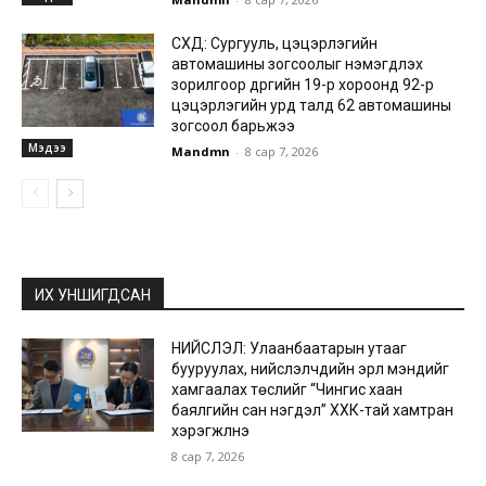
СХД: Сургууль, цэцэрлэгийн
автомашины зогсоолыг нэмэгдүүлэх
зорилгоор дүүргийн 19-р хороонд 92-р
цэцэрлэгийн урд талд 62 автомашины
зогсоол барьжээ
Мэдээ
Mandmn
-
8 сар 7, 2026
ИХ УНШИГДСАН
НИЙСЛЭЛ: Улаанбаатарын утааг
бууруулах, нийслэлчүүдийн эрүүл мэндийг
хамгаалах төслийг “Чингис хаан
баялгийн сан нэгдэл” ХХК-тай хамтран
хэрэгжүүлнэ
8 сар 7, 2026