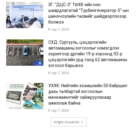
ЗГ: “ДЦС-3” ТӨХК-ийн нэн
шаардлагатай “Турбингенератор-5”-ын
шинэчлэлийн төсвийг шийдвэрлэхээр
болжээ
8 сар 7, 2026
СХД: Сургууль, цэцэрлэгийн
автомашины зогсоолыг нэмэгдүүлэх
зорилгоор дүүргийн 19-р хороонд 92-р
цэцэрлэгийн урд талд 62 автомашины
зогсоол барьжээ
8 сар 7, 2026
УХХК: Нийтийн эзэмшлийн 50 байршил
дахь төлбөртэй зогсоолын
менежментийг сайжруулахаар
ажиллаж байна
8 сар 7, 2026
илүү их ачаалах