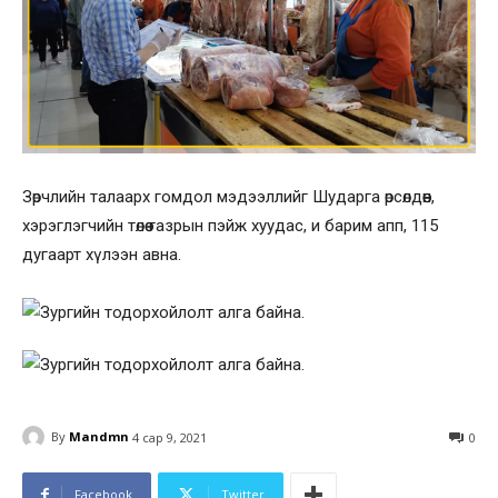
Зөрчлийн талаарх гомдол мэдээллийг Шударга өрсөлдөөн,
хэрэглэгчийн төлөө газрын пэйж хуудас, и барим апп, 115
дугаарт хүлээн авна.
By
Mandmn
4 сар 9, 2021
0
Facebook
Twitter