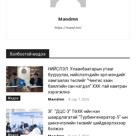
Mandmn
https://mand.mn/
Холбоотой мэдээ
НИЙСЛЭЛ: Улаанбаатарын утааг
бууруулах, нийслэлчүүдийн эрүүл мэндийг
хамгаалах төслийг “Чингис хаан
баялгийн сан нэгдэл” ХХК-тай хамтран
хэрэгжүүлнэ
Мэдээ
Mandmn
-
8 сар 7, 2026
ЗГ: “ДЦС-3” ТӨХК-ийн нэн
шаардлагатай “Турбингенератор-5”-ын
шинэчлэлийн төсвийг шийдвэрлэхээр
болжээ
Мэдээ
Mandmn
-
8 сар 7, 2026