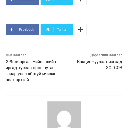
Facebook
Twitter
өмнөх нийтлэл
Дараагийн нийтлэл
Э.Өсөхжаргал: Нийслэлийн
Вакцинжуулалт яагаад
иргэд хүсвэл орон нутагт
ЗОГСОВ
газар үнэ төлбөргүй өмчилж
авах эрхтэй