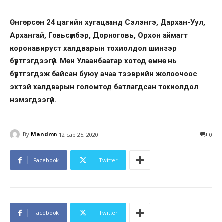
Өнгөрсөн 24 цагийн хугацаанд Сэлэнгэ, Дархан-Уул,
Архангай, Говьсүмбэр, Дорноговь, Орхон аймагт
коронавируст халдварын тохиолдол шинээр
бүртгэгдээгүй. Мөн Улаанбаатар хотод өмнө нь
бүртгэгдэж байсан буюу ачаа тээврийн жолоочоос
эхтэй халдварын голомтод батлагдсан тохиолдол
нэмэгдээгүй.
By
Mandmn
12 сар 25, 2020
0
Facebook
Twitter
Facebook
Twitter