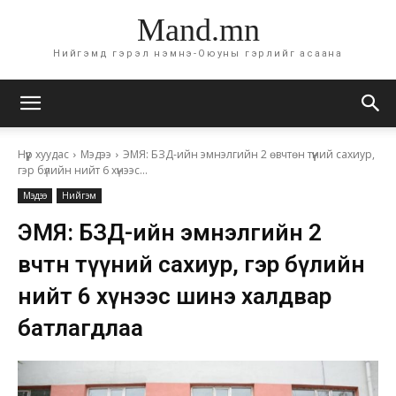
Mand.mn
Нийгэмд гэрэл нэмнэ-Оюуны гэрлийг асаана
Нүүр хуудас
Мэдээ
ЭМЯ: БЗД-ийн эмнэлгийн 2 өвчтөн түүний сахиур,
гэр бүлийн нийт 6 хүнээс...
Мэдээ
Нийгэм
ЭМЯ: БЗД-ийн эмнэлгийн 2
өвчтөн түүний сахиур, гэр бүлийн
нийт 6 хүнээс шинэ халдвар
батлагдлаа