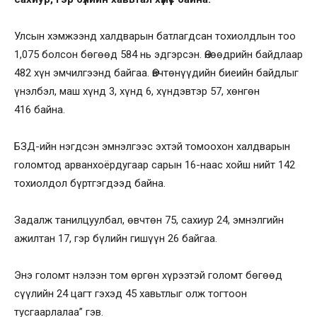
Улсын хэмжээнд халдварын батлагдсан тохиолдлын тоо
1,075 болсон бөгөөд 584 нь эдгэрсэн. Өнөөдрийн байдлаар
482 хүн эмчилгээнд байгаа. Өвчтөнүүдийн биеийн байдлыг
үнэлбэл, маш хүнд 3, хүнд 6, хүндэвтэр 57, хөнгөн
416 байна.
БЗД-ийн нэгдсэн эмнэлгээс эхтэй томоохон халдварын
голомтод арванхоёрдугаар сарын 16-наас хойш нийт 142
тохиолдол бүртгэгдээд байна.
Задалж танилцуулбал, өвчтөн 75, сахиур 24, эмнэлгийн
ажилтан 17, гэр бүлийн гишүүн 26 байгаа.
Энэ голомт нэлээн том өргөн хүрээтэй голомт бөгөөд
сүүлийн 24 цагт гэхэд 45 хавьтлыг олж тогтоон
тусгаарлалаа” гэв.