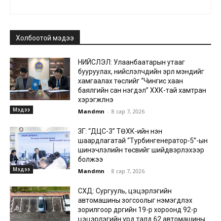
Холбоотой мэдээ
НИЙСЛЭЛ: Улаанбаатарын утааг
бууруулах, нийслэлчүүдийн эрүүл мэндийг
хамгаалах төслийг “Чингис хаан
баялгийн сан нэгдэл” ХХК-тай хамтран
хэрэгжүүлнэ
Мэдээ
Mandmn
-
8 сар 7, 2026
ЗГ: “ДЦС-3” ТӨХК-ийн нэн
шаардлагатай “Турбингенератор-5”-ын
шинэчлэлийн төсвийг шийдвэрлэхээр
болжээ
Мэдээ
Mandmn
-
8 сар 7, 2026
СХД: Сургууль, цэцэрлэгийн
автомашины зогсоолыг нэмэгдүүлэх
зорилгоор дүүргийн 19-р хороонд 92-р
цэцэрлэгийн урд талд 62 автомашины