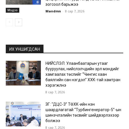
зогсоол барьжээ
Мэдээ
Mandmn
-
8 сар 7, 2026
ИХ УНШИГДСАН
НИЙСЛЭЛ: Улаанбаатарын утааг
бууруулах, нийслэлчүүдийн эрүүл мэндийг
хамгаалах төслийг “Чингис хаан
баялгийн сан нэгдэл” ХХК-тай хамтран
хэрэгжүүлнэ
8 сар 7, 2026
ЗГ: “ДЦС-3” ТӨХК-ийн нэн
шаардлагатай “Турбингенератор-5”-ын
шинэчлэлийн төсвийг шийдвэрлэхээр
болжээ
8 сар 7, 2026