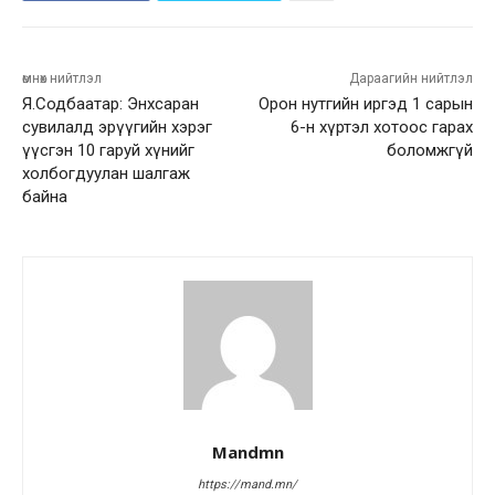
өмнөх нийтлэл
Дараагийн нийтлэл
Я.Содбаатар: Энхсаран
Орон нутгийн иргэд 1 сарын
сувилалд эрүүгийн хэрэг
6-н хүртэл хотоос гарах
үүсгэн 10 гаруй хүнийг
боломжгүй
холбогдуулан шалгаж
байна
Mandmn
https://mand.mn/