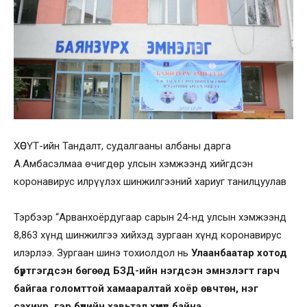
ХӨСҮТ-ийн Тандалт, судалгааны албаны дарга
А.Амбасэлмаа өчигдөр улсын хэмжээнд хийгдсэн
коронавирус илрүүлэх шинжилгээний хариуг танилцуулав
Тэрбээр “Арванхоёрдугаар сарын 24-нд улсын хэмжээнд
8,863 хүнд шинжилгээ хийхэд зургаан хүнд коронавирус
илэрлээ. Зургаан шинэ тохиолдол нь
Улаанбаатар хотод
бүртгэгдсэн бөгөөд БЗД-ийн нэгдсэн эмнэлэгт гарч
байгаа голомттой хамааралтай хоёр өвчтөн, нэг
сахиур, гэр бүлийн хавьтал хүмүүс байна.