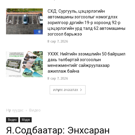
СХД: Сургууль, цэцэрлэгийн
автомашины зогсоолыг нэмэгдүүлэх
зорилгоор дүүргийн 19-р хороонд 92-р
цэцэрлэгийн урд талд 62 автомашины
зогсоол барьжээ
8 сар 7, 2026
УХХК: Нийтийн эзэмшлийн 50 байршил
дахь төлбөртэй зогсоолын
менежментийг сайжруулахаар
ажиллаж байна
8 сар 7, 2026
илүү их ачаалах