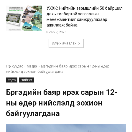
УХХК: Нийтийн эзэмшлийн 50 байршил
дахь төлбөртэй зогсоолын
менежментийг сайжруулахаар
ажиллаж байна
8 сар 7, 2026
илүү их ачаалах