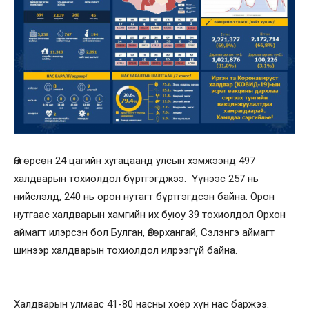
Өнгөрсөн 24 цагийн хугацаанд улсын хэмжээнд 497
халдварын тохиолдол бүртгэгджээ. Үүнээс 257 нь
нийслэлд, 240 нь орон нутагт бүртгэгдсэн байна. Орон
нутгаас халдварын хамгийн их буюу 39 тохиолдол Орхон
аймагт илэрсэн бол Булган, Өвөрхангай, Сэлэнгэ аймагт
шинээр халдварын тохиолдол илрээгүй байна.
Халдварын улмаас 41-80 насны хоёр хүн нас баржээ.