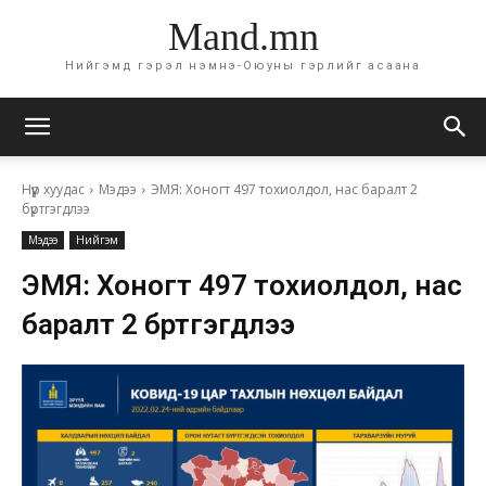
Mand.mn
Нийгэмд гэрэл нэмнэ-Оюуны гэрлийг асаана
Нүүр хуудас
Мэдээ
ЭМЯ: Хоногт 497 тохиолдол, нас баралт 2
бүртгэгдлээ
Мэдээ
Нийгэм
ЭМЯ: Хоногт 497 тохиолдол, нас
баралт 2 бүртгэгдлээ