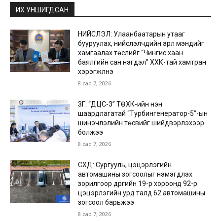
ИХ УНШИГДСАН
НИЙСЛЭЛ: Улаанбаатарын утааг
бууруулах, нийслэлчүүдийн эрүүл мэндийг
хамгаалах төслийг “Чингис хаан
баялгийн сан нэгдэл” ХХК-тай хамтран
хэрэгжүүлнэ
8 сар 7, 2026
ЗГ: “ДЦС-3” ТӨХК-ийн нэн
шаардлагатай “Турбингенератор-5”-ын
шинэчлэлийн төсвийг шийдвэрлэхээр
болжээ
8 сар 7, 2026
СХД: Сургууль, цэцэрлэгийн
автомашины зогсоолыг нэмэгдүүлэх
зорилгоор дүүргийн 19-р хороонд 92-р
цэцэрлэгийн урд талд 62 автомашины
зогсоол барьжээ
8 сар 7, 2026