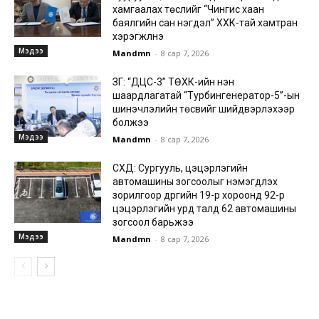
хамгаалах төслийг “Чингис хаан
баялгийн сан нэгдэл” ХХК-тай хамтран
хэрэгжүүлнэ
Мэдээ
Mandmn
-
8 сар 7, 2026
ЗГ: “ДЦС-3” ТӨХК-ийн нэн
шаардлагатай “Турбингенератор-5”-ын
шинэчлэлийн төсвийг шийдвэрлэхээр
болжээ
Мэдээ
Mandmn
-
8 сар 7, 2026
СХД: Сургууль, цэцэрлэгийн
автомашины зогсоолыг нэмэгдүүлэх
зорилгоор дүүргийн 19-р хороонд 92-р
цэцэрлэгийн урд талд 62 автомашины
зогсоол барьжээ
Мэдээ
Mandmn
-
8 сар 7, 2026