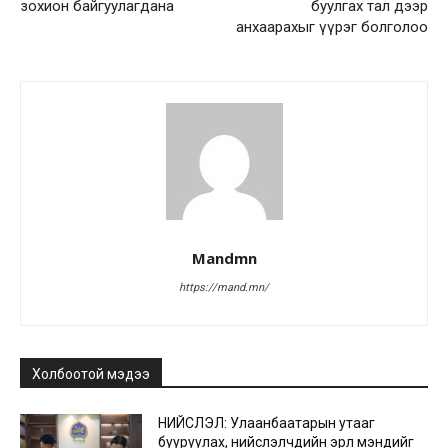
зохион байгуулагдана
буулгах тал дээр
анхаарахыг үүрэг болголоо
Mandmn
https://mand.mn/
Холбоотой мэдээ
НИЙСЛЭЛ: Улаанбаатарын утааг
бууруулах, нийслэлчүүдийн эрүүл мэндийг