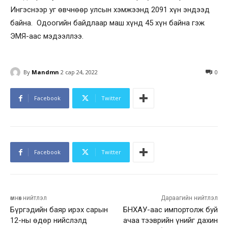
Ингэснээр уг өвчнөөр улсын хэмжээнд 2091 хүн эндээд
байна. Одоогийн байдлаар маш хүнд 45 хүн байна гэж
ЭМЯ-аас мэдээллээ.
By
Mandmn
2 сар 24, 2022
0
Facebook
Twitter
Facebook
Twitter
өмнөх нийтлэл
Дараагийн нийтлэл
Бүргэдийн баяр ирэх сарын
БНХАУ-аас импортолж буй
12-ны өдөр нийслэлд
ачаа тээврийн үнийг дахин