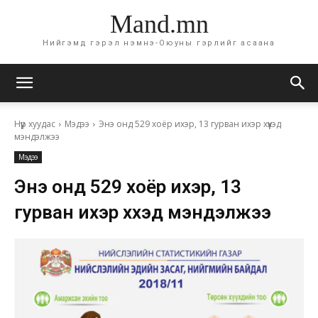
Mand.mn
Нийгэмд гэрэл нэмнэ-Оюуны гэрлийг асаана
Нүүр хуудас
Мэдээ
Энэ онд 529 хоёр ихэр, 13 гурван ихэр хүүхэд
мэндэлжээ
Мэдээ
Энэ онд 529 хоёр ихэр, 13
гурван ихэр хүүхэд мэндэлжээ