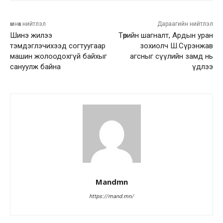
өмнөх нийтлэл
Дараагийн нийтлэл
Шинэ жилээ
Төрийн шагналт, Ардын уран
тэмдэглэчихээд согтуугаар
зохиолч Ш.Сүрэнжав
машин жолоодохгүй байхыг
агсныг сүүлийн замд нь
сануулж байна
үдлээ
Mandmn
https://mand.mn/