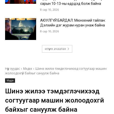
сарын 10-13-ны өдрүүдэд болж байна
8 сар 10, 2026
АЮУЛГҮЙ БАЙДАЛ: Мюнхений тайлан:
Дэлхийн дэг журам нуран унаж байна
8 сар 10, 2026
илүү их ачаалах