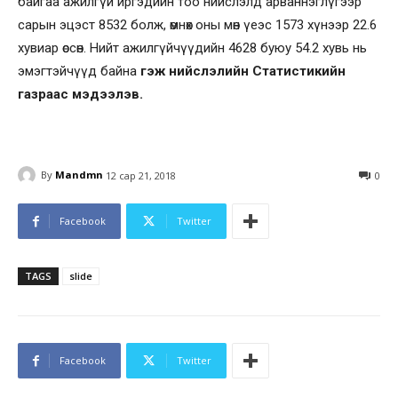
байгаа ажилгүй иргэдийн тоо нийслэлд арваннэглүгээр
сарын эцэст 8532 болж, өмнөх оны мөн үеэс 1573 хүнээр 22.6
хувиар өссөн. Нийт ажилгүйчүүдийн 4628 буюу 54.2 хувь нь
эмэгтэйчүүд байна
гэж нийслэлийн Статистикийн
газраас мэдээлэв.
By
Mandmn
12 сар 21, 2018
0
Facebook
Twitter
TAGS
slide
Facebook
Twitter