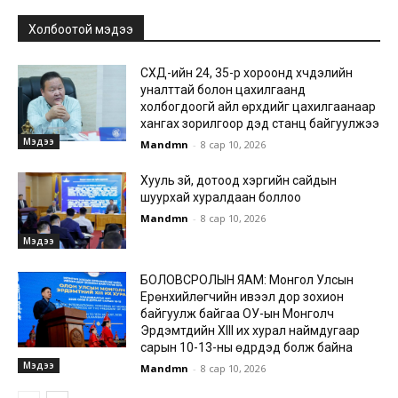
Холбоотой мэдээ
СХД-ийн 24, 35-р хороонд хүчдэлийн
уналттай болон цахилгаанд
холбогдоогүй айл өрхүүдийг цахилгаанаар
хангах зорилгоор дэд станц байгуулжээ
Мэдээ
Mandmn
-
8 сар 10, 2026
Хууль зүй, дотоод хэргийн сайдын
шуурхай хуралдаан боллоо
Mandmn
-
8 сар 10, 2026
Мэдээ
БОЛОВСРОЛЫН ЯАМ: Монгол Улсын
Ерөнхийлөгчийн ивээл дор зохион
байгуулж байгаа ОУ-ын Монголч
Эрдэмтдийн XIII их хурал наймдугаар
сарын 10-13-ны өдрүүдэд болж байна
Мэдээ
Mandmn
-
8 сар 10, 2026