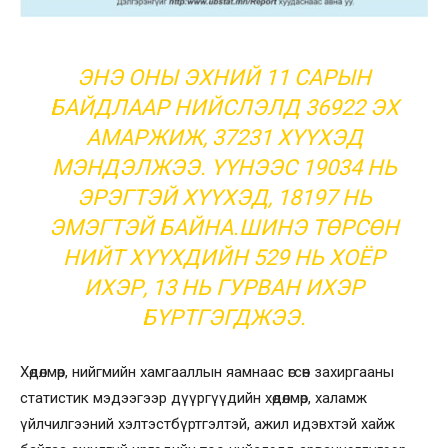
ЭНЭ ОНЫ ЭХНИЙ 11 САРЫН
БАЙДЛААР НИЙСЛЭЛД 36922 ЭХ
АМАРЖИЖ, 37231 ХҮҮХЭД
МЭНДЭЛЖЭЭ. ҮҮНЭЭС 19034 НЬ
ЭРЭГТЭЙ ХҮҮХЭД, 18197 НЬ
ЭМЭГТЭЙ БАЙНА.ШИНЭ ТӨРСӨН
НИЙТ ХҮҮХДИЙН 529 НЬ ХОЁР
ИХЭР, 13 НЬ ГУРВАН ИХЭР
БҮРТГЭГДЖЭЭ.
Хөдөлмөр, нийгмийн хамгааллын яамнаас өгсөн захиргааны
статистик мэдээгээр дүүргүүдийн хөдөлмөр, халамж
үйлчилгээний хэлтэстбүртгэлтэй, ажил идэвхтэй хайж