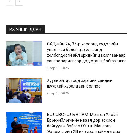
ИХ УНШИГДСАН
СХД-ийн 24, 35-р хороонд хүчдэлийн
уналттай болон цахилгаанд
холбогдоогүй айл өрхүүдийг цахилгаанаар
хангах зорилгоор дэд станц байгуулжээ
8 сар 10, 2026
Хууль зүй, дотоод хэргийн сайдын
шуурхай хуралдаан боллоо
8 сар 10, 2026
БОЛОВСРОЛЫН ЯАМ: Монгол Улсын
Ерөнхийлөгчийн ивээл дор зохион
байгуулж байгаа ОУ-ын Монголч
Эрдэмтдийн XIII их хурал наймдугаар