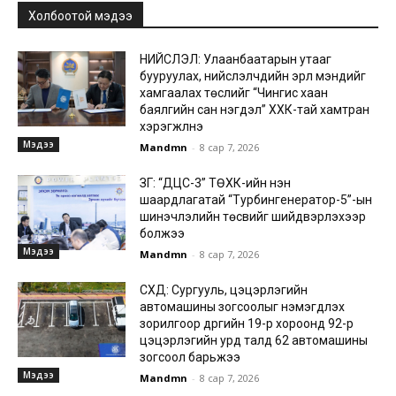
Холбоотой мэдээ
НИЙСЛЭЛ: Улаанбаатарын утааг
бууруулах, нийслэлчүүдийн эрүүл мэндийг
хамгаалах төслийг “Чингис хаан
баялгийн сан нэгдэл” ХХК-тай хамтран
хэрэгжүүлнэ
Мэдээ
Mandmn
-
8 сар 7, 2026
ЗГ: “ДЦС-3” ТӨХК-ийн нэн
шаардлагатай “Турбингенератор-5”-ын
шинэчлэлийн төсвийг шийдвэрлэхээр
болжээ
Мэдээ
Mandmn
-
8 сар 7, 2026
СХД: Сургууль, цэцэрлэгийн
автомашины зогсоолыг нэмэгдүүлэх
зорилгоор дүүргийн 19-р хороонд 92-р
цэцэрлэгийн урд талд 62 автомашины
зогсоол барьжээ
Мэдээ
Mandmn
-
8 сар 7, 2026