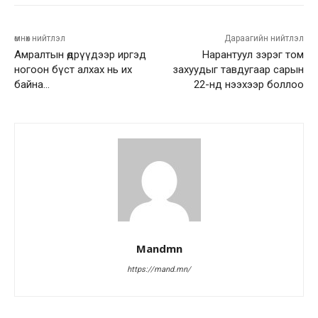
өмнөх нийтлэл
Дараагийн нийтлэл
Амралтын өдрүүдээр иргэд
Нарантуул зэрэг том
ногоон бүст алхах нь их
захуудыг тавдугаар сарын
байна…
22-нд нээхээр боллоо
Mandmn
https://mand.mn/