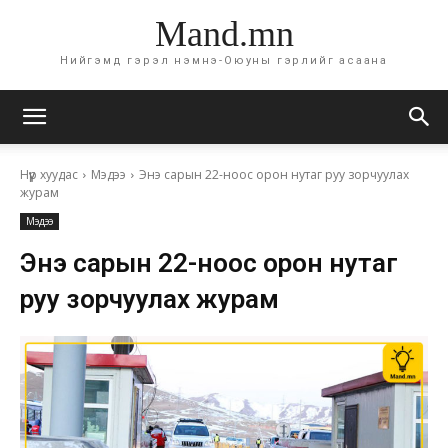
Mand.mn
Нийгэмд гэрэл нэмнэ-Оюуны гэрлийг асаана
Нүүр хуудас
Мэдээ
Энэ сарын 22-ноос орон нутаг руу зорчуулах
журам
Мэдээ
Энэ сарын 22-ноос орон нутаг
руу зорчуулах журам