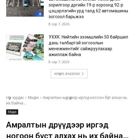
зорилгоор дүүргийн 19-р хороонд 92-р
цэцэрлэгийн урд талд 62 автомашины
зогсоол барьжээ
8 сар 7, 2026
УХХК: Нийтийн эзэмшлийн 50 байршил
дахь төлбөртэй зогсоолын
менежментийг сайжруулахаар
ажиллаж байна
8 сар 7, 2026
илүү их ачаалах