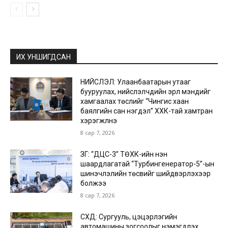
ИХ УНШИГДСАН
НИЙСЛЭЛ: Улаанбаатарын утааг
бууруулах, нийслэлчүүдийн эрүүл мэндийг
хамгаалах төслийг “Чингис хаан
баялгийн сан нэгдэл” ХХК-тай хамтран
хэрэгжүүлнэ
8 сар 7, 2026
ЗГ: “ДЦС-3” ТӨХК-ийн нэн
шаардлагатай “Турбингенератор-5”-ын
шинэчлэлийн төсвийг шийдвэрлэхээр
болжээ
8 сар 7, 2026
СХД: Сургууль, цэцэрлэгийн
автомашины зогсоолыг нэмэгдүүлэх