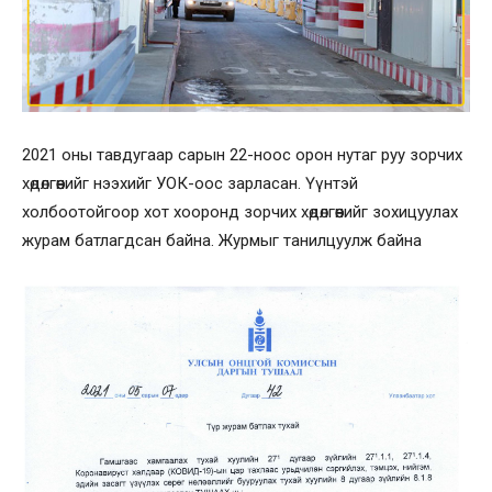
2021 оны тавдугаар сарын 22-ноос орон нутаг руу зорчих
хөдөлгөөнийг нээхийг УОК-оос зарласан. Үүнтэй
холбоотойгоор хот хооронд зорчих хөдөлгөөнийг зохицуулах
журам батлагдсан байна. Журмыг танилцуулж байна