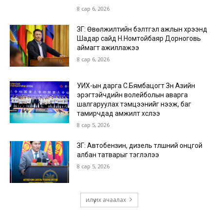
8 сар 6, 2026
ЗГ: Өвөлжилтийн бэлтгэл ажлын хүрээнд
Шадар сайд Н.Номтойбаяр Дорноговь
аймагт ажиллажээ
8 сар 6, 2026
УИХ-ын дарга С.Бямбацогт Зүүн Азийн
эрэгтэйчүүдийн волейболын аварга
шалгаруулах тэмцээнийг нээж, баг
тамирчдад амжилт хүслээ
8 сар 5, 2026
ЗГ: Автобензин, дизель түлшний онцгой
албан татварыг тэглэлээ
8 сар 5, 2026
илүү их ачаалах