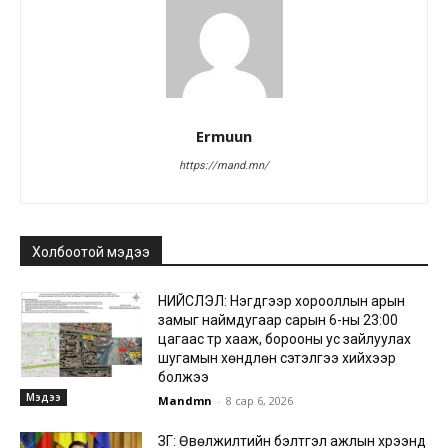
Ermuun
https://mand.mn/
Холбоотой мэдээ
НИЙСЛЭЛ: Нэгдүгээр хорооллын арын
замыг наймдугаар сарын 6-ны 23:00
цагаас түр хааж, борооны ус зайлуулах
шугамын хөндлөн сэтэлгээ хийхээр
болжээ
Мэдээ
Mandmn
-
8 сар 6, 2026
ЗГ: Өвөлжилтийн бэлтгэл ажлын хүрээнд