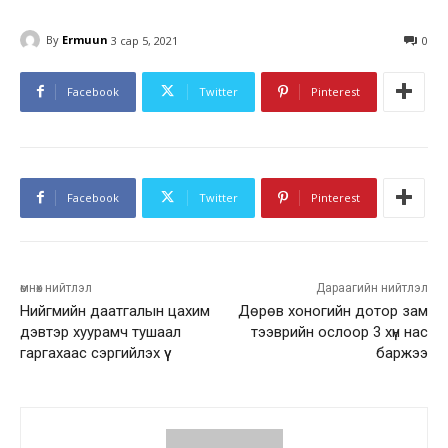
By
Ermuun
3 сар 5, 2021
0
Facebook
Twitter
Pinterest
Facebook
Twitter
Pinterest
өмнөх нийтлэл
Дараагийн нийтлэл
Нийгмийн даатгалын цахим
Дөрөв хоногийн дотор зам
дэвтэр хуурамч тушаал
тээврийн ослоор 3 хүн нас
гаргахаас сэргийлэх үү
баржээ