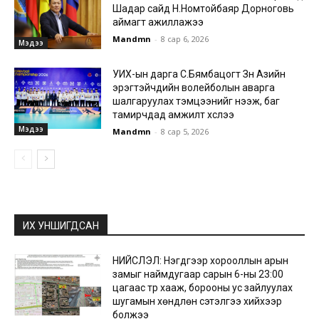
Шадар сайд Н.Номтойбаяр Дорноговь
аймагт ажиллажээ
Mandmn
-
8 сар 6, 2026
Мэдээ
УИХ-ын дарга С.Бямбацогт Зүүн Азийн
эрэгтэйчүүдийн волейболын аварга
шалгаруулах тэмцээнийг нээж, баг
тамирчдад амжилт хүслээ
Мэдээ
Mandmn
-
8 сар 5, 2026
ИХ УНШИГДСАН
НИЙСЛЭЛ: Нэгдүгээр хорооллын арын
замыг наймдугаар сарын 6-ны 23:00
цагаас түр хааж, борооны ус зайлуулах
шугамын хөндлөн сэтэлгээ хийхээр
болжээ