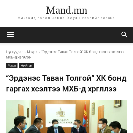
Mand.mn
Нийгэмд гэрэл нэмнэ-Оюуны гэрлийг асаана
Нүүр хуудас
Мэдээ
“Эрдэнэс Таван Толгой” ХК бонд гаргах хүсэлтээ
МХБ-д хүргүүллээ
Мэдээ
Нийгэм
“Эрдэнэс Таван Толгой” ХК бонд
гаргах хүсэлтээ МХБ-д хүргүүллээ