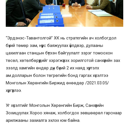
“Эрдэнэс-Тавантолгой” ХК нь стратегийн ач холбогдол
бүхий төмөр зам, нүүрс баяжуулах үйлдвэр, дулааны
цахилгаан станцын бүтээн байгуулалт зэрэг томоохон
төсөл, хөтөлбөрүүдийг хэрэгжүүлэх зорилготой санхүүгийн зах
зээлд хамгийн өндөр дүн бүхий 2 их наяд хүртэлх
ам.долларын болон төгрөгийн бонд гаргах хүсэлтээ
Монголын Хөрөнгийн Биржид өнөөдөр /2021.03.05/
хүргүүллээ.
Уг хүсэлтийг Монголын Хөрөнгийн Бирж, Санхүүгийн
Зохицуулах Хороо хянаж, холбогдох зөвшөөрөл гарснаар
арилжааны захиалга эхлэх юм байна.