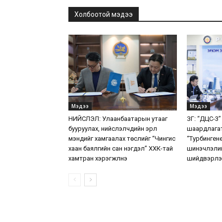
Холбоотой мэдээ
Мэдээ
Мэдээ
НИЙСЛЭЛ: Улаанбаатарын утааг
ЗГ: “ДЦС-3”
бууруулах, нийслэлчүүдийн эрүүл
шаардлага
мэндийг хамгаалах төслийг “Чингис
“Турбинген
хаан баялгийн сан нэгдэл” ХХК-тай
шинэчлэлий
хамтран хэрэгжүүлнэ
шийдвэрлэ