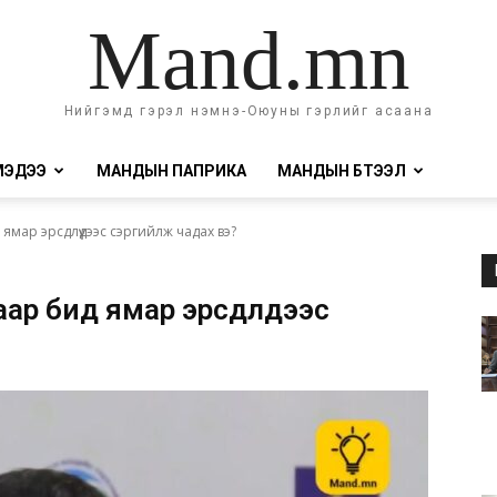
Mand.mn
Нийгэмд гэрэл нэмнэ-Оюуны гэрлийг асаана
МЭДЭЭ
МАНДЫН ПАПРИКА
МАНДЫН БҮТЭЭЛ
 ямар эрсдлүүдээс сэргийлж чадах вэ?
аар бид ямар эрсдлүүдээс