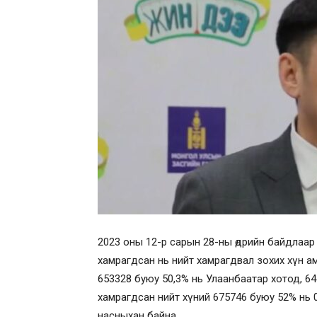
2023 оны 12-р сарын 28-ны өдрийн байдлаар 
хамрагдсан нь нийт хамрагдвал зохих хүн а
653328 буюу 50,3% нь Улаанбаатар хотод, 64
хамрагдсан нийт хүний 675746 буюу 52% нь 
насныхан байна.