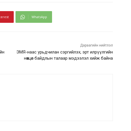
terest
WhatsApp
Дараагийн нийтлэл
ийн
ЭМЯ-наас урьдчилан сэргийлэх, эрт илрүүлгийн
нөхцөл байдлын талаар мэдээлэл хийж байна