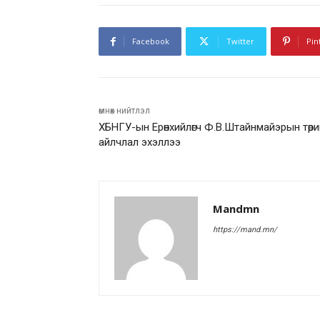
Facebook
Twitter
Pin
өмнөх нийтлэл
ХБНГУ-ын Ерөнхийлөгч Ф.В.Штайнмайэрын төр
айлчлал эхэллээ
Mandmn
https://mand.mn/