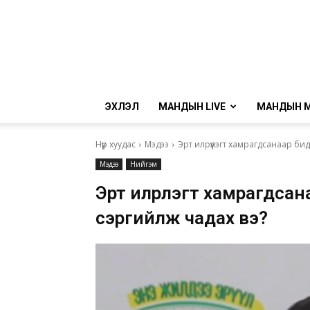
ЭХЛЭЛ
МАНДЫН LIVE
МАНДЫН 
Нүүр хуудас
Мэдээ
Эрт илрүүлэгт хамрагдсанаар бид
Мэдээ
Нийгэм
Эрт илрүүлэгт хамрагдсан
сэргийлж чадах вэ?