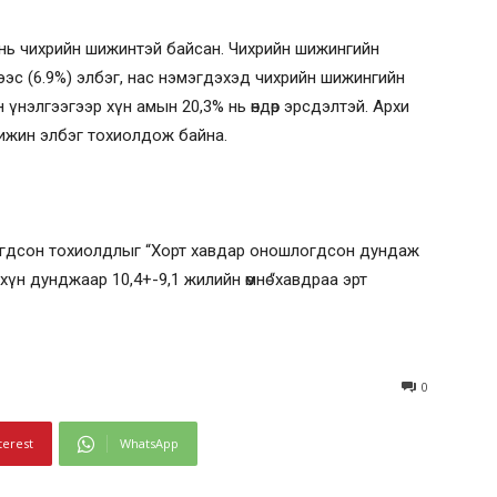
ь чихрийн шижинтэй байсан. Чихрийн шижингийн
ээс (6.9%) элбэг, нас нэмэгдэхэд чихрийн шижингийн
үнэлгээгээр хүн амын 20,3% нь өндөр эрсдэлтэй. Архи
шижин элбэг тохиолдож байна.
гдсон тохиолдлыг “Хорт хавдар оношлогдсон дундаж
үн дунджаар 10,4+-9,1 жилийн өмнө “хавдраа эрт
0
terest
WhatsApp