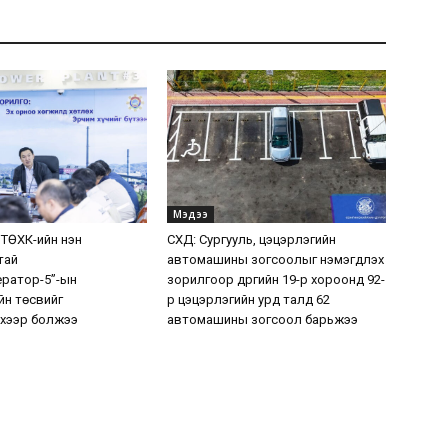
Мэдээ
 ТӨХК-ийн нэн
СХД: Сургууль, цэцэрлэгийн
тай
автомашины зогсоолыг нэмэгдүүлэх
ератор-5”-ын
зорилгоор дүүргийн 19-р хороонд 92-
н төсвийг
р цэцэрлэгийн урд талд 62
хээр болжээ
автомашины зогсоол барьжээ