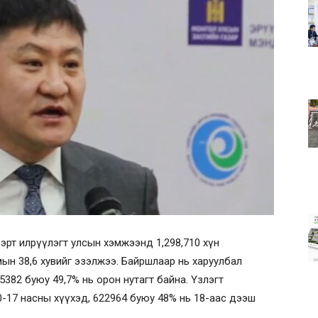
эрт илрүүлэгт улсын хэмжээнд 1,298,710 хүн
мын 38,6 хувийг эзэлжээ. Байршлаар нь харуулбал
5382 буюу 49,7% нь орон нутагт байна. Үзлэгт
0-17 насны хүүхэд, 622964 буюу 48% нь 18-аас дээш