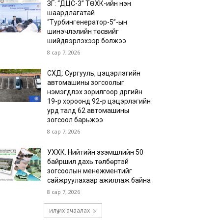
ЗГ: “ДЦС-3” ТӨХК-ийн нэн
шаардлагатай
“Турбингенератор-5”-ын
шинэчлэлийн төсвийг
шийдвэрлэхээр болжээ
8 сар 7, 2026
СХД: Сургууль, цэцэрлэгийн
автомашины зогсоолыг
нэмэгдүүлэх зорилгоор дүүргийн
19-р хороонд 92-р цэцэрлэгийн
урд талд 62 автомашины
зогсоол барьжээ
8 сар 7, 2026
УХХК: Нийтийн эзэмшлийн 50
байршил дахь төлбөртэй
зогсоолын менежментийг
сайжруулахаар ажиллаж байна
8 сар 7, 2026
илүү их ачаалах