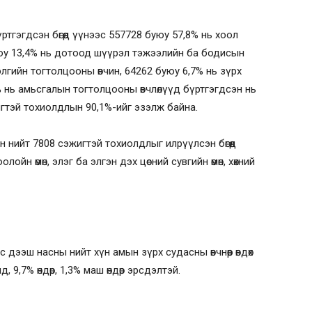
ртгэгдсэн бөгөөд үүнээс 557728 буюу 57,8% нь хоол
уюу 13,4% нь дотоод шүүрэл тэжээлийн ба бодисын
лгийн тогтолцооны өвчин, 64262 буюу 6,7% нь зүрх
 нь амьсгалын тогтолцооны өвчлөлүүд бүртгэгдсэн нь
игтэй тохиолдлын 90,1%-ийг эзэлж байна.
 нийт 7808 сэжигтэй тохиолдлыг илрүүлсэн бөгөөд
йн өмөн, элэг ба элгэн дэх цөсний сувгийн өмөн, хөхний
эш насны нийт хүн амын зүрх судасны өвчнөөр өвдөх
 9,7% өндөр, 1,3% маш өндөр эрсдэлтэй.