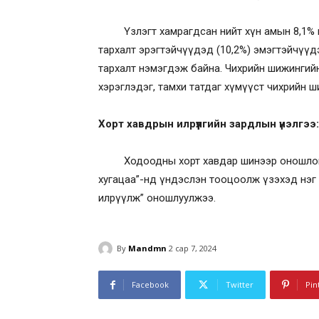
Үзлэгт хамрагдсан нийт хүн амын 8,1% н
тархалт эрэгтэйчүүдэд (10,2%) эмэгтэйчүүд
тархалт нэмэгдэж байна. Чихрийн шижингийн 
хэрэглэдэг, тамхи татдаг хүмүүст чихрийн 
Хорт хавдрын илрүүлгийн зардлын үнэлгээ:
Ходоодны хорт хавдар шинээр оношло
хугацаа”-нд үндэслэн тооцоолж үзэхэд нэг х
илрүүлж” оношлуулжээ.
By
Mandmn
2 сар 7, 2024
Facebook
Twitter
Pin