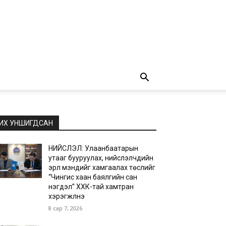
ИХ УНШИГДСАН
НИЙСЛЭЛ: Улаанбаатарын
утааг бууруулах, нийслэлчүүдийн
эрүүл мэндийг хамгаалах төслийг
“Чингис хаан баялгийн сан
нэгдэл” ХХК-тай хамтран
хэрэгжүүлнэ
8 сар 7, 2026