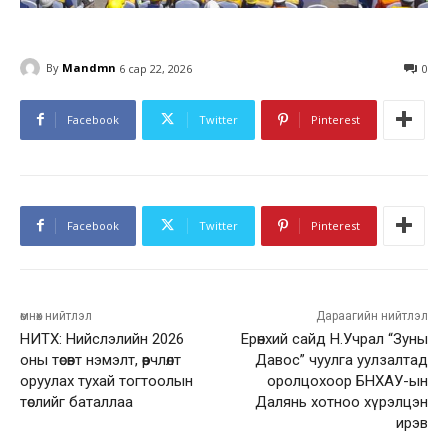
By
Mandmn
6 сар 22, 2026
0
Facebook
Twitter
Pinterest
Facebook
Twitter
Pinterest
өмнөх нийтлэл
Дараагийн нийтлэл
НИТХ: Нийслэлийн 2026
Ерөнхий сайд Н.Учрал “Зуны
оны төсөвт нэмэлт, өөрчлөлт
Давос” чуулга уулзалтад
оруулах тухай тогтоолын
оролцохоор БНХАУ-ын
төслийг баталлаа
Далянь хотноо хүрэлцэн
ирэв