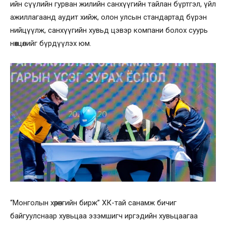
ийн сүүлийн гурван жилийн санхүүгийн тайлан бүртгэл, үйл
ажиллагаанд аудит хийж, олон улсын стандартад бүрэн
нийцүүлж, санхүүгийн хувьд цэвэр компани болох суурь
нөхцөлийг бүрдүүлэх юм.
“Монголын хөрөнгийн бирж” ХК-тай санамж бичиг
байгуулснаар хувьцаа эзэмшигч иргэдийн хувьцаагаа