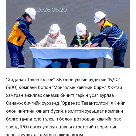
“Эрдэнэс Тавантолгой” ХК олон улсын аудитын “БДО”
(BDO) компани болон “Монголын хөрөнгийн бирж” ХК-тай
хамтран ажиллах санамж бичигт гарын үсэг зурлаа.
Санамж бичгийн хүрээнд “Эрдэнэс Тавантолгой” ХК-ийг
олон нийтийн хяналт бүхий, нээлттэй хувьцаат компани
болгон өөрчлөх, олон улсын болон дотоодын хөрөнгийн зах
зээлд IPO гаргах урт хугацааны стратегийн зорилтыг
хэрэгжүүлэхэд хамтран ажиллах юм.