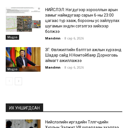
НИЙСЛЭЛ: Нэгдүгээр хорооллын арын
замыг наймдугаар сарын 6-ны 23:00
цагаас түр хааж, борооны ус зайлуулах
шугамын хөндлөн сэтэлгээ хийхээр
болжээ
Мэдээ
Mandmn
-
8 сар 6, 2026
ЗГ: Өвөлжилтийн бэлтгэл ажлын хүрээнд
Шадар сайд Н.Номтойбаяр Дорноговь
аймагт ажиллажээ
Mandmn
-
8 сар 6, 2026
Мэдээ
ИХ УНШИГДСАН
Нийслэлийн иргэдийн Төлөөлөгчдийн
Хурлын Ээлжит VIII хуралдаан эхэллээ