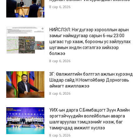
8 сар 6, 2026
НИЙСЛЭЛ: Нэгдүгээр хорооллын арын
замыг наймдугаар сарын 6-ны 23:00
цагаас түр хааж, борооны ус зайлуулах
шугамын хөндлөн сэтэлгээ хийхээр
болжээ
8 сар 6, 2026
ЗГ: Өвөлжилтийн бэлтгэл ажлын хүрээнд
Шадар сайд Н.Номтойбаяр Дорноговь
аймагт ажиллажээ
8 сар 6, 2026
УИХ-ын дарга С.Бямбацогт Зүүн Азийн
эрэгтэйчүүдийн волейболын аварга
шалгаруулах тэмцээнийг нээж, баг
тамирчдад амжилт хүслээ
8 сар 5, 2026