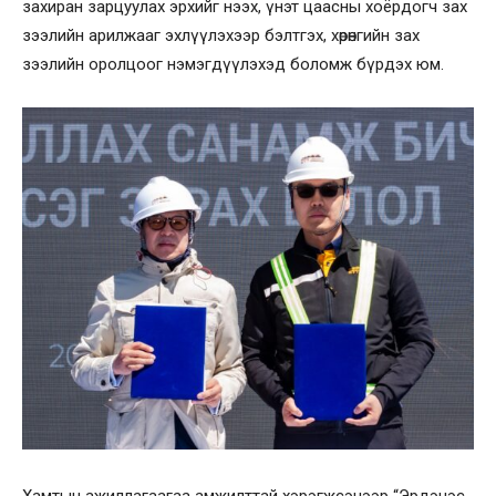
захиран зарцуулах эрхийг нээх, үнэт цаасны хоёрдогч зах
зээлийн арилжааг эхлүүлэхээр бэлтгэх, хөрөнгийн зах
зээлийн оролцоог нэмэгдүүлэхэд боломж бүрдэх юм.