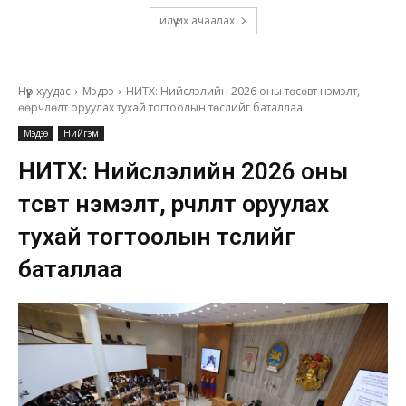
илүү их ачаалах