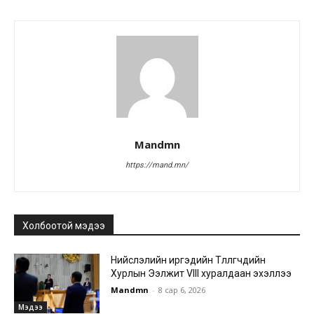
Mandmn
https://mand.mn/
Холбоотой мэдээ
Нийслэлийн иргэдийн Төлөөлөгчдийн
Хурлын Ээлжит VIII хуралдаан эхэллээ
Mandmn
-
8 сар 6, 2026
Мэдээ