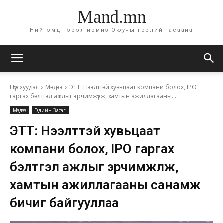
Mand.mn
Нийгэмд гэрэл нэмнэ-Оюуны гэрлийг асаана
Нүүр хуудас
Мэдээ
ЭТТ: Нээлттэй хувьцаат компани болох, IPO
гаргах бэлтгэл ажлыг эрчимжүүлж, хамтын ажиллагааны...
Мэдээ
Эдийн Засаг
ЭТТ: Нээлттэй хувьцаат
компани болох, IPO гаргах
бэлтгэл ажлыг эрчимжүүлж,
хамтын ажиллагааны санамж
бичиг байгууллаа