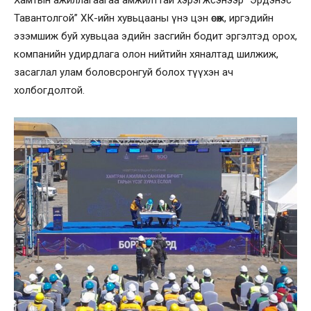
Хамтын ажиллагаагаа амжилттай хэрэгжсэнээр “Эрдэнэс
Тавантолгой” ХК-ийн хувьцааны үнэ цэн өсөж, иргэдийн
эзэмшиж буй хувьцаа эдийн засгийн бодит эргэлтэд орох,
компанийн удирдлага олон нийтийн хяналтад шилжиж,
засаглал улам боловсронгуй болох түүхэн ач
холбогдолтой.