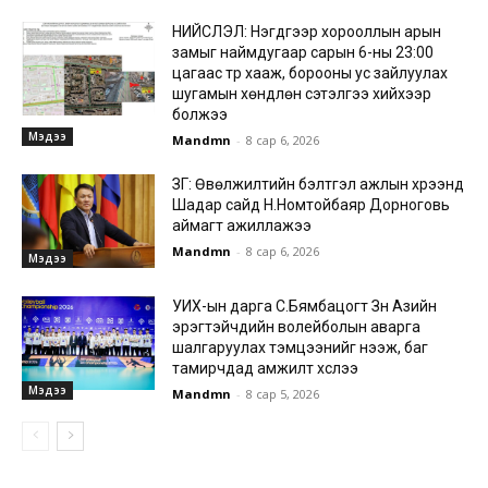
НИЙСЛЭЛ: Нэгдүгээр хорооллын арын
замыг наймдугаар сарын 6-ны 23:00
цагаас түр хааж, борооны ус зайлуулах
шугамын хөндлөн сэтэлгээ хийхээр
болжээ
Мэдээ
Mandmn
-
8 сар 6, 2026
ЗГ: Өвөлжилтийн бэлтгэл ажлын хүрээнд
Шадар сайд Н.Номтойбаяр Дорноговь
аймагт ажиллажээ
Mandmn
-
8 сар 6, 2026
Мэдээ
УИХ-ын дарга С.Бямбацогт Зүүн Азийн
эрэгтэйчүүдийн волейболын аварга
шалгаруулах тэмцээнийг нээж, баг
тамирчдад амжилт хүслээ
Мэдээ
Mandmn
-
8 сар 5, 2026