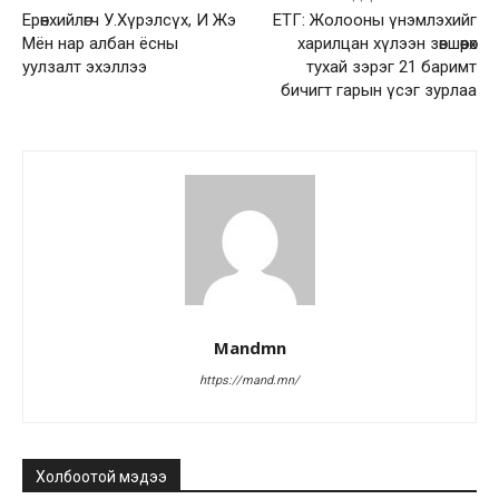
Ерөнхийлөгч У.Хүрэлсүх, И Жэ
ЕТГ: Жолооны үнэмлэхийг
Мён нар албан ёсны
харилцан хүлээн зөвшөөрөх
уулзалт эхэллээ
тухай зэрэг 21 баримт
бичигт гарын үсэг зурлаа
Mandmn
https://mand.mn/
Холбоотой мэдээ