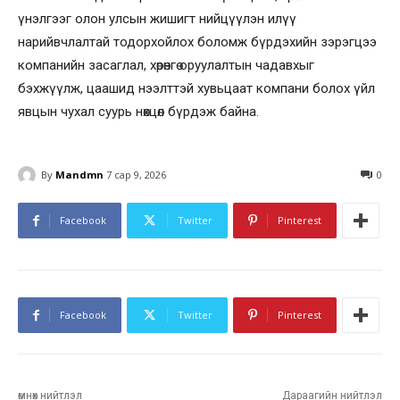
үнэлгээг олон улсын жишигт нийцүүлэн илүү
нарийвчлалтай тодорхойлох боломж бүрдэхийн зэрэгцээ
компанийн засаглал, хөрөнгө оруулалтын чадавхыг
бэхжүүлж, цаашид нээлттэй хувьцаат компани болох үйл
явцын чухал суурь нөхцөл бүрдэж байна.
By
Mandmn
7 сар 9, 2026
0
Facebook
Twitter
Pinterest
Facebook
Twitter
Pinterest
өмнөх нийтлэл
Дараагийн нийтлэл