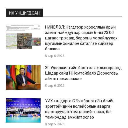
ИХ УНШИГДСАН
НИЙСЛЭЛ: Нэгдүгээр хорооллын арын
замыг наймдугаар сарын 6-ны 23:00
цагаас түр хааж, борооны ус зайлуулах
шугамын хөндлөн сэтэлгээ хийхээр
болжээ
8 сар 6, 2026
ЗГ: Өвөлжилтийн бэлтгэл ажлын хүрээнд
Шадар сайд Н.Номтойбаяр Дорноговь
аймагт ажиллажээ
8 сар 6, 2026
УИХ-ын дарга С.Бямбацогт Зүүн Азийн
эрэгтэйчүүдийн волейболын аварга
шалгаруулах тэмцээнийг нээж, баг
тамирчдад амжилт хүслээ
8 сар 5, 2026