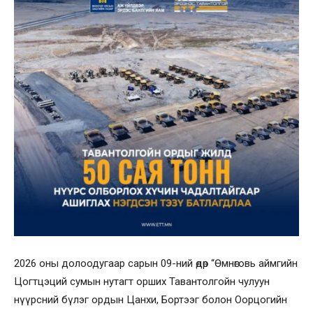
2026 оны долоодугаар сарын 09-ний өдөр “Өмнөговь аймгийн
Цогтцэций сумын нутагт орших Тавантолгойн чулуун
нүүрсний бүлэг ордын Цанхи, Бортээг болон Оорцогийн