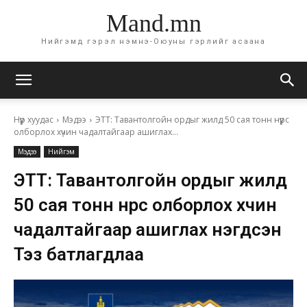
Mand.mn
Нийгэмд гэрэл нэмнэ-Оюуны гэрлийг асаана
Нүүр хуудас
Мэдээ
ЭТТ: Тавантолгойн ордыг жилд 50 сая тонн нүүрс
олборлох хүчин чадалтайгаар ашиглах...
Мэдээ
Нийгэм
ЭТТ: Тавантолгойн ордыг жилд
50 сая тонн нүүрс олборлох хүчин
чадалтайгаар ашиглах нэгдсэн
Тэзү батлагдлаа