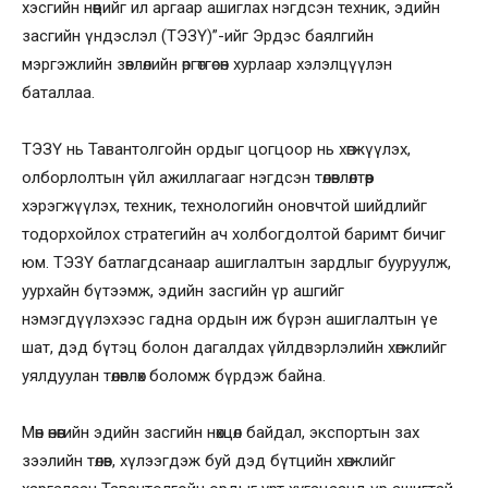
хэсгийн нөөцийг ил аргаар ашиглах нэгдсэн техник, эдийн
засгийн үндэслэл (ТЭЗҮ)”-ийг Эрдэс баялгийн
мэргэжлийн зөвлөлийн өргөтгөсөн хурлаар хэлэлцүүлэн
баталлаа.
ТЭЗҮ нь Тавантолгойн ордыг цогцоор нь хөгжүүлэх,
олборлолтын үйл ажиллагааг нэгдсэн төлөвлөлтөөр
хэрэгжүүлэх, техник, технологийн оновчтой шийдлийг
тодорхойлох стратегийн ач холбогдолтой баримт бичиг
юм. ТЭЗҮ батлагдсанаар ашиглалтын зардлыг бууруулж,
уурхайн бүтээмж, эдийн засгийн үр ашгийг
нэмэгдүүлэхээс гадна ордын иж бүрэн ашиглалтын үе
шат, дэд бүтэц болон дагалдах үйлдвэрлэлийн хөгжлийг
уялдуулан төлөвлөх боломж бүрдэж байна.
Мөн өнөөгийн эдийн засгийн нөхцөл байдал, экспортын зах
зээлийн төлөв, хүлээгдэж буй дэд бүтцийн хөгжлийг