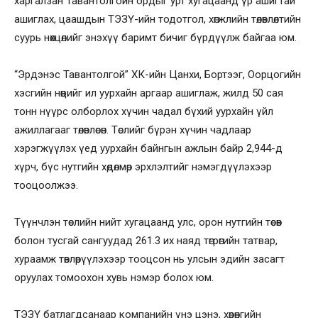
харгалзан Тавантолгойн ордыг урт хугацаанд үр ашигтай
ашиглах, цаашдын ТЭЗҮ-ийн тодотгол, хөгжлийн төлөвлөлтийн
суурь нөхцөлийг энэхүү баримт бичиг бүрдүүлж байгаа юм.
“Эрдэнэс Тавантолгой” ХК-ийн Цанхи, Бортээг, Оорцогийн
хэсгийн нөөцийг ил уурхайн аргаар ашиглаж, жилд 50 сая
тонн нүүрс олборлох хүчин чадал бүхий уурхайн үйл
ажиллагааг төлөвлөсөн. Төслийг бүрэн хүчин чадлаар
хэрэгжүүлэх үед уурхайн байнгын ажлын байр 2,944-д
хүрч, бүс нутгийн хөдөлмөр эрхлэлтийг нэмэгдүүлэхээр
тооцоолжээ.
Түүнчлэн төслийн нийт хугацаанд улс, орон нутгийн төсөв
болон тусгай сангуудад 261.3 их наяд төгрөгийн татвар,
хураамж төвлөрүүлэхээр тооцсон нь улсын эдийн засагт
оруулах томоохон хувь нэмэр болох юм.
ТЭЗҮ батлагдсанаар компанийн үнэ цэнэ, хөрөнгийн