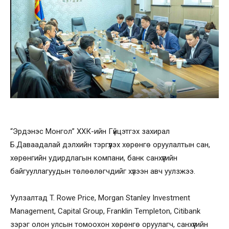
“Эрдэнэс Монгол” ХХК-ийн Гүйцэтгэх захирал
Б.Даваадалай дэлхийн тэргүүлэх хөрөнгө оруулалтын сан,
хөрөнгийн удирдлагын компани, банк санхүүгийн
байгууллагуудын төлөөлөгчдийг хүлээн авч уулзжээ.
Уулзалтад T. Rowe Price, Morgan Stanley Investment
Management, Capital Group, Franklin Templeton, Citibank
зэрэг олон улсын томоохон хөрөнгө оруулагч, санхүүгийн