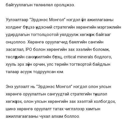
байгууллагын төлөөлөл оролцжээ.
Уулзалтаар “Эрдэнэс Монгол” нэгдэл үйл ажиллагааны
холдинг бүтцээ үндэсний стратегийн хөрөнгийн мэргэжлийн
удирдлагын тогтолцоотой уялдуулж хөгжүүлж байгааг
онцоллоо. Хөрөнгө оруулагчид баялгийн сангийн
засаглал, IPO болон хөрөнгийн зах зээлийн боломж,
төслүүдийн санхүүжилтийн бүтэц, critical minerals бодлого,
хууль эрх зүйн орчин, улс төрийн тогтвортой байдлын
талаар асууж тодруулсан юм.
Энэ уулзалт нь “Эрдэнэс Монгол” нэгдэл олон улсын
хөрөнгө оруулалтын сангуудтай стратегийн түншлэл
хөгжүүлэх, олон улсын хөрөнгийн зах зээлтэй холбогдох,
шинэ хөрөнгө оруулалт татах чиглэлээр хамтын
ажиллагаагааны чухал алхам боллоо.