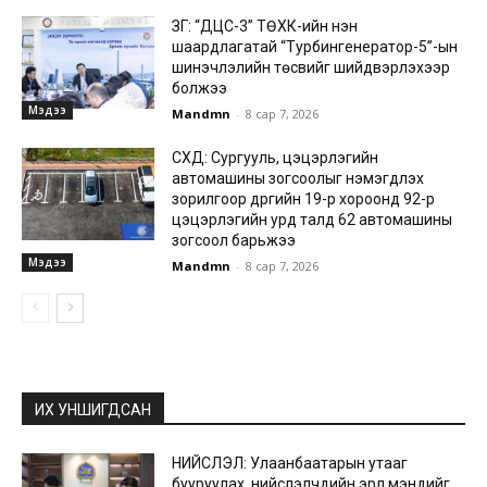
ЗГ: “ДЦС-3” ТӨХК-ийн нэн
шаардлагатай “Турбингенератор-5”-ын
шинэчлэлийн төсвийг шийдвэрлэхээр
болжээ
Мэдээ
Mandmn
-
8 сар 7, 2026
СХД: Сургууль, цэцэрлэгийн
автомашины зогсоолыг нэмэгдүүлэх
зорилгоор дүүргийн 19-р хороонд 92-р
цэцэрлэгийн урд талд 62 автомашины
зогсоол барьжээ
Мэдээ
Mandmn
-
8 сар 7, 2026
ИХ УНШИГДСАН
НИЙСЛЭЛ: Улаанбаатарын утааг
бууруулах, нийслэлчүүдийн эрүүл мэндийг