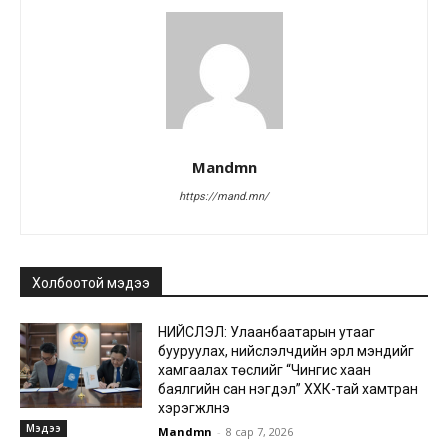
Mandmn
https://mand.mn/
Холбоотой мэдээ
НИЙСЛЭЛ: Улаанбаатарын утааг
бууруулах, нийслэлчүүдийн эрүүл мэндийг
хамгаалах төслийг “Чингис хаан
баялгийн сан нэгдэл” ХХК-тай хамтран
хэрэгжүүлнэ
Мэдээ
Mandmn
-
8 сар 7, 2026