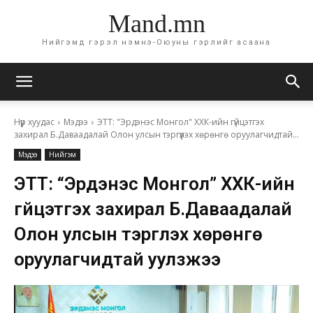
Mand.mn
Нийгэмд гэрэл нэмнэ-Оюуны гэрлийг асаана
Нүүр хуудас
Мэдээ
ЭТТ: "Эрдэнэс Монгол" ХХК-ийн гүйцэтгэх
захирал Б.Даваадалай Олон улсын тэргүүлэх хөрөнгө оруулагчидтай...
Мэдээ
Нийгэм
ЭТТ: “Эрдэнэс Монгол” ХХК-ийн
гүйцэтгэх захирал Б.Даваадалай
Олон улсын тэргүүлэх хөрөнгө
оруулагчидтай уулзжээ