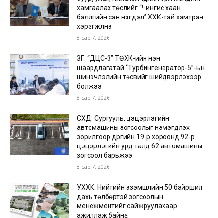
хамгаалах төслийг “Чингис хаан
баялгийн сан нэгдэл” ХХК-тай хамтран
хэрэгжүүлнэ
8 сар 7, 2026
ЗГ: “ДЦС-3” ТӨХК-ийн нэн
шаардлагатай “Турбингенератор-5”-ын
шинэчлэлийн төсвийг шийдвэрлэхээр
болжээ
8 сар 7, 2026
СХД: Сургууль, цэцэрлэгийн
автомашины зогсоолыг нэмэгдүүлэх
зорилгоор дүүргийн 19-р хороонд 92-р
цэцэрлэгийн урд талд 62 автомашины
зогсоол барьжээ
8 сар 7, 2026
УХХК: Нийтийн эзэмшлийн 50 байршил
дахь төлбөртэй зогсоолын
менежментийг сайжруулахаар
ажиллаж байна