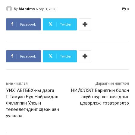
By
Mandmn
6 сар 3, 2026
0
Facebook
Twitter
Facebook
Twitter
өмнөх нийтлэл
Дараагийн нийтлэл
УИХ: АБГББХ-ны дарга
НИЙСЛЭЛ: Барилгын болон
Г.Тэмүүлэн Бүгд Найрамдах
ахуйн хур хог хаягдлыг
Филиппин Улсын
цэвэрлэж, тээвэрлэлээ
төлөөлөгчдийг хүлээн авч
уулзлаа