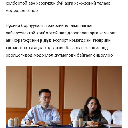
холбоотой авч хэрэгжүүлж буй арга хэмжээний талаар
мэдээлэл өглөө.
Нүүрсний борлуулалт, тээврийн үйл ажиллагааг
сайжруулахтай холбоотой шат дараалсан арга хэмжээг
авч хэрэгжүүлсний үр дүнд экспорт нэмэгдсэн, тээврийн
хүргэж өгөх хугацаа хэд дахин багассан ч зах зээлд
оролцогчдод мэдээлэл дутмаг хүрч байгааг онцоллоо.