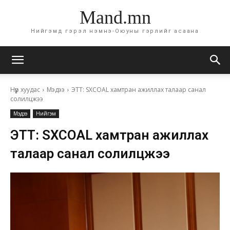
Mand.mn
Нийгэмд гэрэл нэмнэ-Оюуны гэрлийг асаана
Нүүр хуудас
Мэдээ
ЭТТ: SXCOAL хамтран ажиллах талаар санал
солилцжээ
Мэдээ
Нийгэм
ЭТТ: SXCOAL хамтран ажиллах
талаар санал солилцжээ