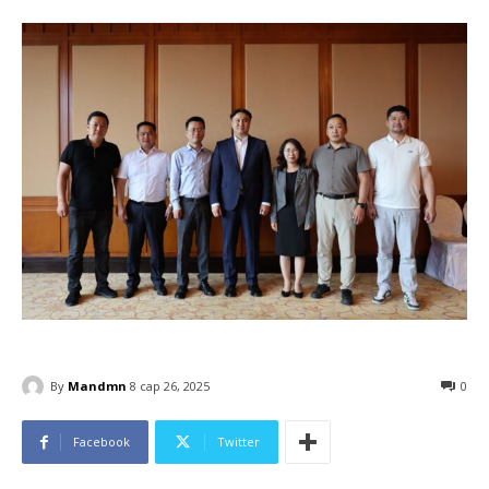
By
Mandmn
8 сар 26, 2025
0
Facebook
Twitter