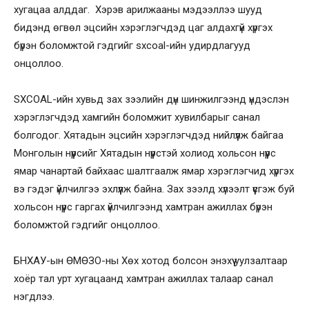
хугацаа алддаг. Хэрэв арилжааны мэдээллээ шууд
бидэнд өгвөл эцсийн хэрэглэгчдэд цаг алдахгүй хүргэх
бүрэн боломжтой гэдгийг sxcoal-ийн удирдлагууд
онцоллоо.
SXCOAL-ийн хувьд зах зээлийн дүн шинжилгээнд үндэслэн
хэрэглэгчдэд хамгийн боломжит хувилбарыг санал
болгодог. Хятадын эцсийн хэрэглэгчдэд нийлүүлж байгаа
Монголын нүүрсийг Хятадын нүүрстэй холиод хольсон нүүрс
ямар чанартай байхаас шалтгаалж ямар хэрэглэгчид хүргэх
вэ гэдэг үйлчилгээ эхлүүлж байна. Зах зээлд хүлээлт үүсгэж буй
хольсон нүүрс гаргах үйлчилгээнд хамтран ажиллах бүрэн
боломжтой гэдгийг онцоллоо.
БНХАУ-ын ӨМӨЗО-ны Хөх хотод болсон энэхүү уулзалтаар
хоёр тал урт хугацаанд хамтран ажиллах талаар санал
нэгдлээ.