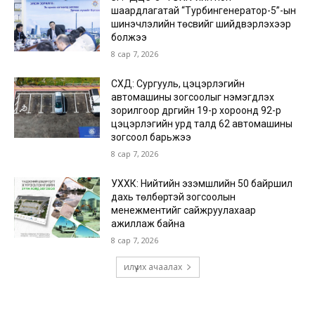
шаардлагатай “Турбингенератор-5”-ын
шинэчлэлийн төсвийг шийдвэрлэхээр
болжээ
8 сар 7, 2026
СХД: Сургууль, цэцэрлэгийн
автомашины зогсоолыг нэмэгдүүлэх
зорилгоор дүүргийн 19-р хороонд 92-р
цэцэрлэгийн урд талд 62 автомашины
зогсоол барьжээ
8 сар 7, 2026
УХХК: Нийтийн эзэмшлийн 50 байршил
дахь төлбөртэй зогсоолын
менежментийг сайжруулахаар
ажиллаж байна
8 сар 7, 2026
илүү их ачаалах