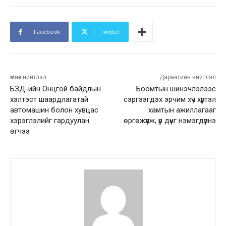
Facebook
Twitter
өмнөх нийтлэл
Дараагийн нийтлэл
БЗД-ийн Онцгой байдлын
Боомтын шинэчлэлээс
хэлтэст шаардлагатай
сэргээгдэх эрчим хүч хүртэл
автомашин болон хувцас
хамтын ажиллагааг
хэрэглэлийг гардуулан
өргөжүүлж, үр дүнг нэмэгдүүлнэ
өгчээ