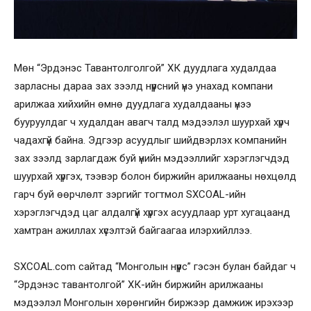
Мөн “Эрдэнэс Тавантолголгой” ХК дуудлага худалдаа
зарласны дараа зах зээлд нүүрсний үнэ унахад компани
арилжаа хийхийн өмнө дуудлага худалдааны үнээ
бууруулдаг ч худалдан авагч талд мэдээлэл шуурхай хүрч
чадахгүй байна. Эдгээр асуудлыг шийдвэрлэх компанийн
зах зээлд зарлагдаж буй үнийн мэдээллийг хэрэглэгчдэд
шуурхай хүргэх, тээвэр болон биржийн арилжааны нөхцөлд
гарч буй өөрчлөлт зэргийг тогтмол SXCOAL-ийн
хэрэглэгчдэд цаг алдалгүй хүргэх асуудлаар урт хугацаанд
хамтран ажиллах хүсэлтэй байгаагаа илэрхийллээ.
SXCOAL.com сайтад “Монголын нүүрс” гэсэн булан байдаг ч
“Эрдэнэс тавантолгой” ХК-ийн биржийн арилжааны
мэдээлэл Монголын хөрөнгийн биржээр дамжиж ирэхээр