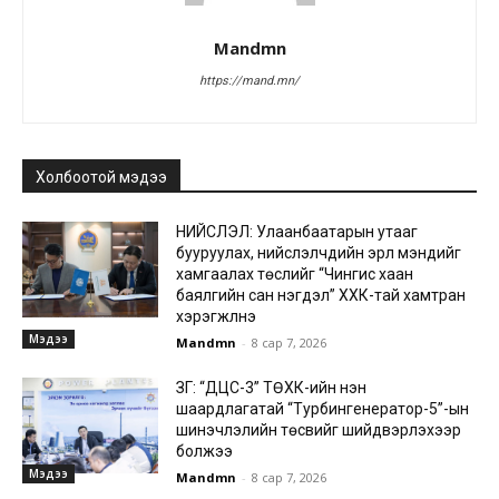
Mandmn
https://mand.mn/
Холбоотой мэдээ
НИЙСЛЭЛ: Улаанбаатарын утааг
бууруулах, нийслэлчүүдийн эрүүл мэндийг
хамгаалах төслийг “Чингис хаан
баялгийн сан нэгдэл” ХХК-тай хамтран
хэрэгжүүлнэ
Мэдээ
Mandmn
-
8 сар 7, 2026
ЗГ: “ДЦС-3” ТӨХК-ийн нэн
шаардлагатай “Турбингенератор-5”-ын
шинэчлэлийн төсвийг шийдвэрлэхээр
болжээ
Мэдээ
Mandmn
-
8 сар 7, 2026