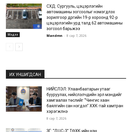
СХД: Сургууль, цэцэрлэгийн
автомашины зогсоолыг нэмэгдүүлэх
зорилгоор дүүргийн 19-р хороонд 92-р
цэцэрлэгийн урд талд 62 автомашины
зогсоол барьжээ
Мэдээ
Mandmn
-
8 сар 7, 2026
ИХ УНШИГДСАН
НИЙСЛЭЛ: Улаанбаатарын утааг
бууруулах, нийслэлчүүдийн эрүүл мэндийг
хамгаалах төслийг “Чингис хаан
баялгийн сан нэгдэл” ХХК-тай хамтран
хэрэгжүүлнэ
8 сар 7, 2026
ЗГ: “ДЦС-3” ТӨХК-ийн нэн