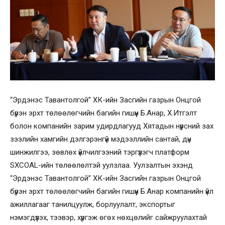
“Эрдэнэс Тавантолгой” ХК-ийн Засгийн газрын Онцгой
бүрэн эрхт төлөөлөгчийн багийн гишүүн Б.Анар, Х.Итгэлт
болон компанийн зарим удирдлагууд Хятадын нүүрсний зах
зээлийн хамгийн дэлгэрэнгүй мэдээллийн сантай, дүн
шинжилгээ, зөвлөх үйлчилгээний тэргүүлэгч платформ
SXCOAL-ийн төлөөлөлтэй уулзлаа. Уулзалтын эхэнд
“Эрдэнэс Тавантолгой” ХК-ийн Засгийн газрын Онцгой
бүрэн эрхт төлөөлөгчийн багийн гишүүн Б.Анар компанийн үйл
ажиллагааг танилцуулж, борлуулалт, экспортыг
нэмэгдүүлэх, тээвэр, хүргэж өгөх нөхцөлийг сайжруулахтай