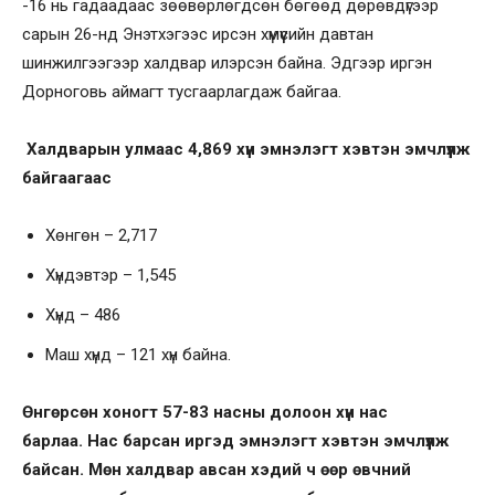
-16 нь гадаадаас зөөвөрлөгдсөн бөгөөд дөрөвдүгээр
сарын 26-нд Энэтхэгээс ирсэн хүмүүсийн давтан
шинжилгээгээр халдвар илэрсэн байна. Эдгээр иргэн
Дорноговь аймагт тусгаарлагдаж байгаа.
Халдварын улмаас 4,869 хүн эмнэлэгт хэвтэн эмчлүүлж
байгаагаас
Хөнгөн – 2,717
Хүндэвтэр – 1,545
Хүнд – 486
Маш хүнд – 121 хүн байна.
Өнгөрсөн хоногт 57-83 насны долоон хүн нас
барлаа. Нас барсан иргэд эмнэлэгт хэвтэн эмчлүүлж
байсан. Мөн халдвар авсан хэдий ч өөр өвчний