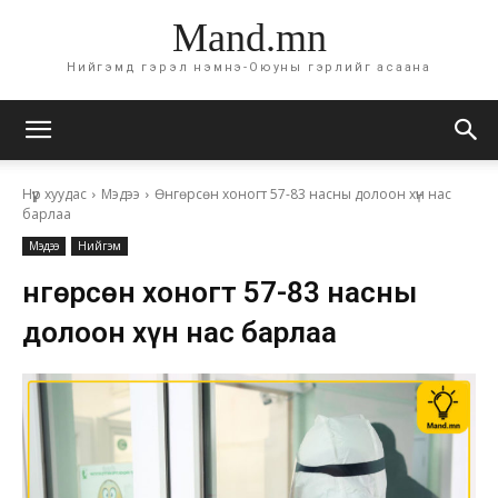
Mand.mn
Нийгэмд гэрэл нэмнэ-Оюуны гэрлийг асаана
Нүүр хуудас
Мэдээ
Өнгөрсөн хоногт 57-83 насны долоон хүн нас
барлаа
Мэдээ
Нийгэм
Өнгөрсөн хоногт 57-83 насны
долоон хүн нас барлаа