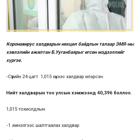
Коронавирус халдварын нөхцөл байдлын талаар ЭМЯ-ны
хэвлэлийн ажилтан Б.Ууганбаярыг өгсөн мэдээллийг
хүргэе.
-Сүүлийн 24 цагт 1,015 хүнээс халдвар илэрсэн.
Нийт халдварын тоо улсын хэмжээнд 40,396 боллоо.
1,015 тохиолдлын:
-1 эмнэлгээс шалтгаалах халдвар