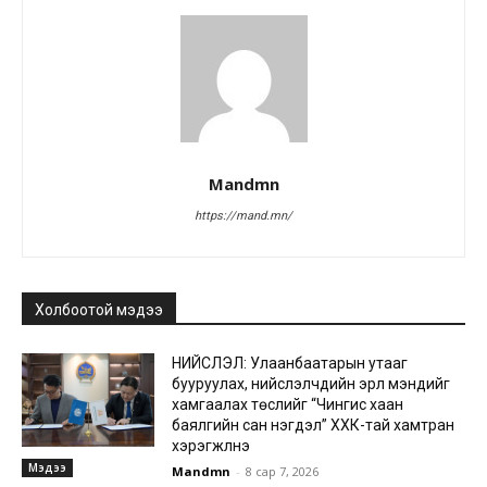
Mandmn
https://mand.mn/
Холбоотой мэдээ
НИЙСЛЭЛ: Улаанбаатарын утааг
бууруулах, нийслэлчүүдийн эрүүл мэндийг
хамгаалах төслийг “Чингис хаан
баялгийн сан нэгдэл” ХХК-тай хамтран
хэрэгжүүлнэ
Мэдээ
Mandmn
-
8 сар 7, 2026