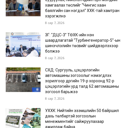
хамгаалах төслийг “Чингис хаан
баялгийн сан нэгдэл” ХХК-тай хамтран
хэрэгжүүлнэ
8 сар 7, 2026
ЗГ: “ДЦС-3” ТӨХК-ийн нэн
шаардлагатай “Турбингенератор-5”-ын
шинэчлэлийн төсвийг шийдвэрлэхээр
болжээ
8 сар 7, 2026
СХД: Сургууль, цэцэрлэгийн
автомашины зогсоолыг нэмэгдүүлэх
зорилгоор дүүргийн 19-р хороонд 92-р
цэцэрлэгийн урд талд 62 автомашины
зогсоол барьжээ
8 сар 7, 2026
УХХК: Нийтийн эзэмшлийн 50 байршил
дахь төлбөртэй зогсоолын
менежментийг сайжруулахаар
ажиллаж байна