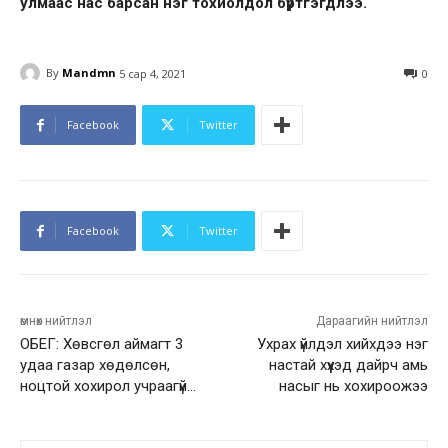
улмаас нас барсан нэг тохиолдол бүртгэгдлээ.
By
Mandmn
5 сар 4, 2021
0
Facebook
Twitter
Facebook
Twitter
өмнөх нийтлэл
Дараагийн нийтлэл
ОБЕГ: Хөвсгөл аймагт 3
Ухрах үйлдэл хийхдээ нэг
удаа газар хөдөлсөн,
настай хүүхэд дайрч амь
ноцтой хохирол учраагүй…
насыг нь хохироожээ