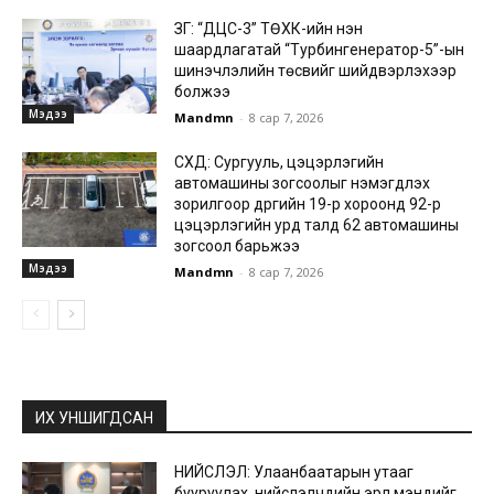
ЗГ: “ДЦС-3” ТӨХК-ийн нэн
шаардлагатай “Турбингенератор-5”-ын
шинэчлэлийн төсвийг шийдвэрлэхээр
болжээ
Мэдээ
Mandmn
-
8 сар 7, 2026
СХД: Сургууль, цэцэрлэгийн
автомашины зогсоолыг нэмэгдүүлэх
зорилгоор дүүргийн 19-р хороонд 92-р
цэцэрлэгийн урд талд 62 автомашины
зогсоол барьжээ
Мэдээ
Mandmn
-
8 сар 7, 2026
ИХ УНШИГДСАН
НИЙСЛЭЛ: Улаанбаатарын утааг
бууруулах, нийслэлчүүдийн эрүүл мэндийг