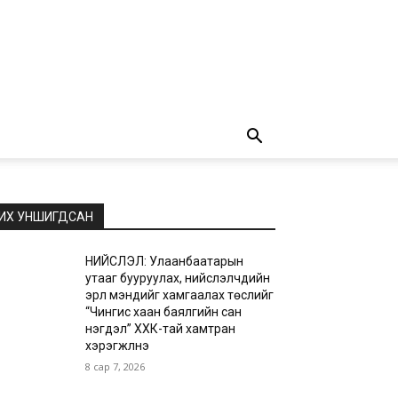
ИХ УНШИГДСАН
НИЙСЛЭЛ: Улаанбаатарын
утааг бууруулах, нийслэлчүүдийн
эрүүл мэндийг хамгаалах төслийг
“Чингис хаан баялгийн сан
нэгдэл” ХХК-тай хамтран
хэрэгжүүлнэ
8 сар 7, 2026