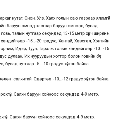
архаг нутаг, Онон, Улз, Халх голын саю газраар ялимгүй
гийн баруун өмнөд хэсгээр баруун өмнөөс, бусад
говь, талын нутгаар секундэд 13-15 метр хүрч ширүүснэ.
хөндийгөөр -15…-20 градус, Хангай, Хөвсгөл, Хэнтийн
р орчим, Идэр, Туул, Тэрэлж голын хөндийгөөр -10…-15
адус дулаан, Их нууруудын хотгор болон говийн бүс
с, бусад нутгаар -5…-10 градус хүйтэн байна.
өлөн салхитай. Өдөртөө -10…-12 градус хүйтэн байна.
 орохгүй. Салхи баруун хойноос секундэд 4-9 метр.
рохгүй. Салхи баруун хойноос секундэд 4-9 метр.