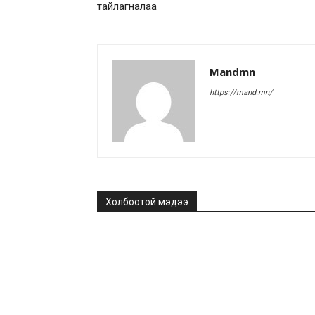
тайлагналаа
Mandmn
https://mand.mn/
Холбоотой мэдээ