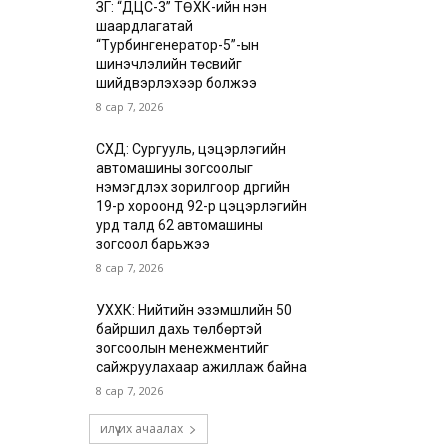
ЗГ: “ДЦС-3” ТӨХК-ийн нэн
шаардлагатай
“Турбингенератор-5”-ын
шинэчлэлийн төсвийг
шийдвэрлэхээр болжээ
8 сар 7, 2026
СХД: Сургууль, цэцэрлэгийн
автомашины зогсоолыг
нэмэгдүүлэх зорилгоор дүүргийн
19-р хороонд 92-р цэцэрлэгийн
урд талд 62 автомашины
зогсоол барьжээ
8 сар 7, 2026
УХХК: Нийтийн эзэмшлийн 50
байршил дахь төлбөртэй
зогсоолын менежментийг
сайжруулахаар ажиллаж байна
8 сар 7, 2026
илүү их ачаалах