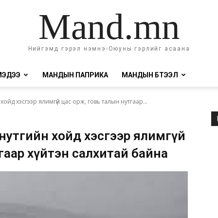
Mand.mn
Нийгэмд гэрэл нэмнэ-Оюуны гэрлийг асаана
МЭДЭЭ
МАНДЫН ПАПРИКА
МАНДЫН БҮТЭЭЛ
хойд хэсгээр ялимгүй цас орж, говь талын нутгаар...
 нутгийн хойд хэсгээр ялимгүй
гаар хүйтэн салхитай байна