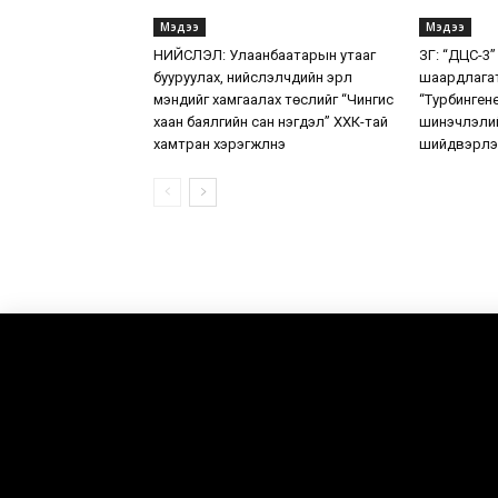
Мэдээ
Мэдээ
НИЙСЛЭЛ: Улаанбаатарын утааг
ЗГ: “ДЦС-3”
бууруулах, нийслэлчүүдийн эрүүл
шаардлага
мэндийг хамгаалах төслийг “Чингис
“Турбинген
хаан баялгийн сан нэгдэл” ХХК-тай
шинэчлэлий
хамтран хэрэгжүүлнэ
шийдвэрлэ