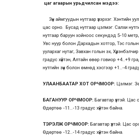
цаг агаарын урьдчилсан мэдээ:
Зүүн аймгуудын нутгаар үүлэрхэг. Хэнтийн уул
цас орно. Бусад нутгаар цэлмэг. Салхи нут
нутгаар баруун хойноос секундэд 5-10 метр, 
Увс нуур болон Дархадын хотгор, Тэс голын 
уулархаг нутаг, Завхан голын эх, Хүрэнбэлчи
градус хүйтэн, Алтайн өвөр говиор +4…+9 гр
нутгийн зүүн болон өмнөд хэсгээр +1…-4 граду
УЛААНБААТАР ХОТ ОРЧМООР:
Цэлмэг. Зө
БАГАНУУР ОРЧМООР:
Багавтар үүлтэй. Цас
Өдөртөө -11…-13 градус хүйтэн байна.
ТЭРЭЛЖ ОРЧМООР:
Багавтар үүлтэй. Цас о
Өдөртөө -12…-14 градус хүйтэн байна.