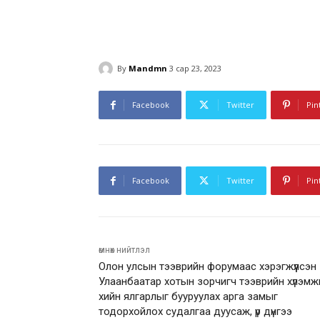
By
Mandmn
3 сар 23, 2023
Facebook
Twitter
Pin
Facebook
Twitter
Pin
өмнөх нийтлэл
Олон улсын тээврийн форумаас хэрэгжүүлсэн
Улаанбаатар хотын зорчигч тээврийн хүлэмж
хийн ялгарлыг бууруулах арга замыг
тодорхойлох судалгаа дуусаж, үр дүнгээ