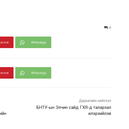
0
terest
WhatsApp
terest
WhatsApp
Дараагийн нийтлэл
БНТУ-ын Элчин сайд ГХЯ-д талархал
ийн
илэрхийлэв