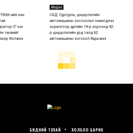
Мэдээ
 ТӨХК-ийн нэн
СХД: Сургууль, цэцэрлэгийн
тай
автомашины зогсоолыг нэмэгдүүлэх
ератор-5”-ын
зорилгоор дүүргийн 19-р хороонд 92-
н төсвийг
р цэцэрлэгийн урд талд 62
хээр болжээ
автомашины зогсоол барьжээ
БИДНИЙ ТУХАЙ
ХОЛБОО БАРИХ