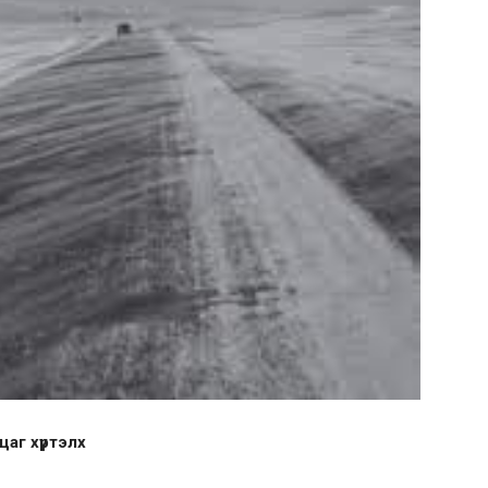
цаг хүртэлх