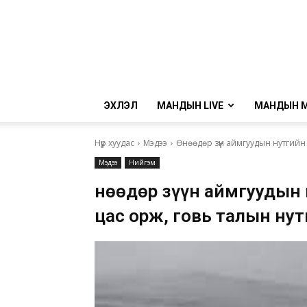
ЭХЛЭЛ
МАНДЫН LIVE
МАНДЫН 
Нүүр хуудас
Мэдээ
Өнөөдөр зүүн аймгуудын нутгийн 
Мэдээ
Нийгэм
Өнөөдөр зүүн аймгуудын
цас орж, говь талын нут