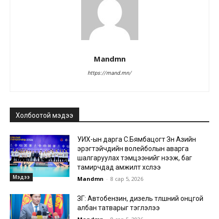
Mandmn
https://mand.mn/
Холбоотой мэдээ
УИХ-ын дарга С.Бямбацогт Зүүн Азийн
эрэгтэйчүүдийн волейболын аварга
шалгаруулах тэмцээнийг нээж, баг
тамирчдад амжилт хүслээ
Мэдээ
Mandmn
-
8 сар 5, 2026
ЗГ: Автобензин, дизель түлшний онцгой
албан татварыг тэглэлээ