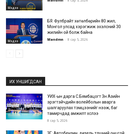
Mandmn
-
8 сар 5, 2026
Мэдээ
БЯ: Фулбрайт хөтөлбөрийн 80 жил,
Монгол улсад хэрэгжиж эхэлсний 30
жилийн ой болж байна
Mandmn
-
8 сар 5, 2026
Мэдээ
ИХ УНШИГДСАН
УИХ-ын дарга С.Бямбацогт Зүүн Азийн
эрэгтэйчүүдийн волейболын аварга
шалгаруулах тэмцээнийг нээж, баг
тамирчдад амжилт хүслээ
8 сар 5, 2026
ЗГ: Автобензин, дизель түлшний онцгой