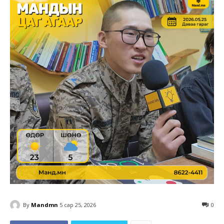
By
Mandmn
5 сар 25, 2026
0