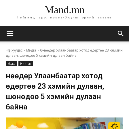
Mand.mn
Нийгэмд гэрэл нэмнэ-Оюуны гэрлийг асаана
Нүүр хуудас
Мэдээ
Өнөөдөр Улаанбаатар хотод өдөртөө 23 хэмийн
дулаан, шөнөдөө 5 хэмийн дулаан байна
Мэдээ
Нийгэм
Өнөөдөр Улаанбаатар хотод
өдөртөө 23 хэмийн дулаан,
шөнөдөө 5 хэмийн дулаан
байна