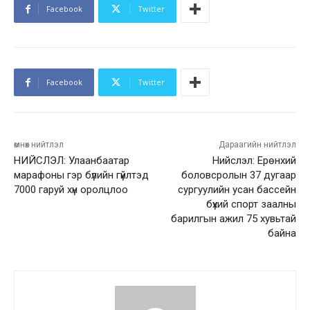
Facebook
Twitter
Facebook
Twitter
өмнөх нийтлэл
Дараагийн нийтлэл
НИЙСЛЭЛ: Улаанбаатар
Нийслэл: Ерөнхий
марафоны гэр бүлийн гүйлтэд
боловсролын 37 дугаар
7000 гаруй хүн оролцлоо
сургуулийн усан бассейн
бүхий спорт заалны
барилгын ажил 75 хувьтай
байна