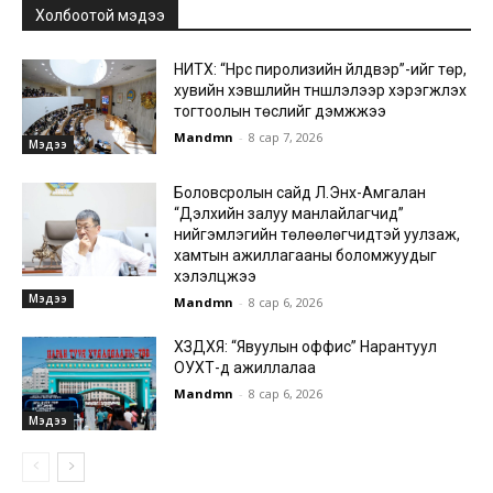
Холбоотой мэдээ
НИТХ: “Нүүрс пиролизийн үйлдвэр”-ийг төр,
хувийн хэвшлийн түншлэлээр хэрэгжүүлэх
тогтоолын төслийг дэмжжээ
Mandmn
-
8 сар 7, 2026
Мэдээ
Боловсролын сайд Л.Энх-Амгалан
“Дэлхийн залуу манлайлагчид”
нийгэмлэгийн төлөөлөгчидтэй уулзаж,
хамтын ажиллагааны боломжуудыг
хэлэлцжээ
Мэдээ
Mandmn
-
8 сар 6, 2026
ХЗДХЯ: “Явуулын оффис” Нарантуул
ОУХТ-д ажиллалаа
Mandmn
-
8 сар 6, 2026
Мэдээ