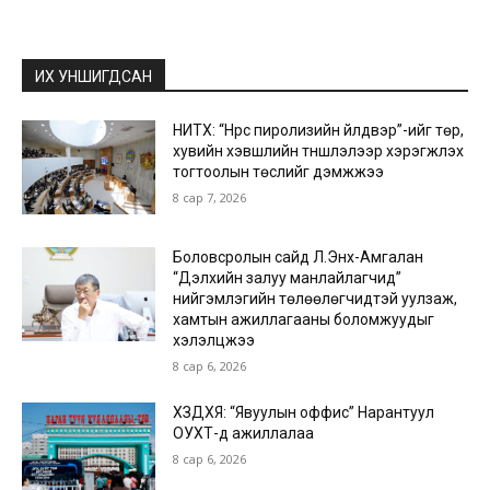
ИХ УНШИГДСАН
НИТХ: “Нүүрс пиролизийн үйлдвэр”-ийг төр,
хувийн хэвшлийн түншлэлээр хэрэгжүүлэх
тогтоолын төслийг дэмжжээ
8 сар 7, 2026
Боловсролын сайд Л.Энх-Амгалан
“Дэлхийн залуу манлайлагчид”
нийгэмлэгийн төлөөлөгчидтэй уулзаж,
хамтын ажиллагааны боломжуудыг
хэлэлцжээ
8 сар 6, 2026
ХЗДХЯ: “Явуулын оффис” Нарантуул
ОУХТ-д ажиллалаа
8 сар 6, 2026