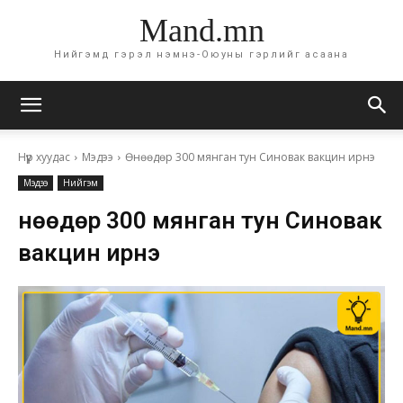
Mand.mn
Нийгэмд гэрэл нэмнэ-Оюуны гэрлийг асаана
Нүүр хуудас
Мэдээ
Өнөөдөр 300 мянган тун Синовак вакцин ирнэ
Мэдээ
Нийгэм
Өнөөдөр 300 мянган тун Синовак
вакцин ирнэ