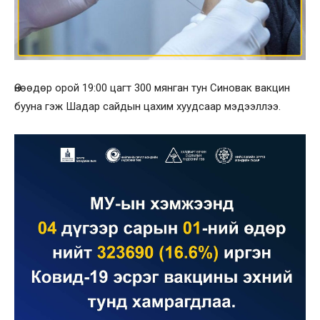
Өнөөдөр орой 19:00 цагт 300 мянган тун Синовак вакцин
бууна гэж Шадар сайдын цахим хуудсаар мэдээллээ.