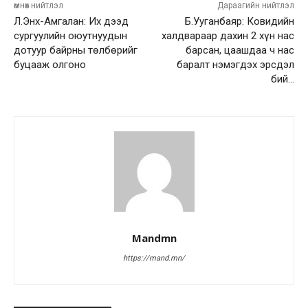
өмнөх нийтлэл
Дараагийн нийтлэл
Л.Энх-Амгалан: Их дээд
Б.Ууганбаяр: Ковидийн
сургуулийн оюутнуудын
халдвараар дахин 2 хүн нас
дотуур байрны төлбөрийг
барсан, цаашдаа ч нас
буцааж олгоно
баралт нэмэгдэх эрсдэл
бий…
Mandmn
https://mand.mn/