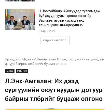
Н.Номтойбаяр: Аймгуудад тулгамдаж
буй асуудлуудыг долоо хоног бүр
Засгийн газрын хуралдаанд
танилцуулж, шийдвэрлүүлнэ
8 сар 6, 2026
илүү их ачаалах