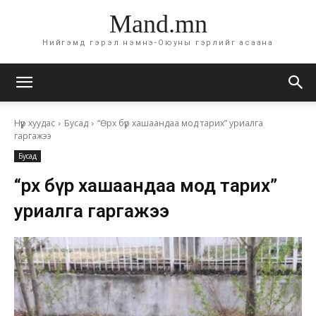
Mand.mn
Нийгэмд гэрэл нэмнэ-Оюуны гэрлийг асаана
Нүүр хуудас
Бусад
“Өрх бүр хашаандаа мод тарих” уриалга
гаргажээ
Бусад
“Өрх бүр хашаандаа мод тарих”
уриалга гаргажээ