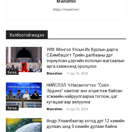
Mandmn
https://mand.mn/
Холбоотой мэдээ
УИХ: Монгол Улсын Их Хурлын дарга
С.Бямбацогт Төрийн далбааны өдөрт
зориулсан цэргийн ёслолын жагсаалын
арга хэмжээнд оролцлоо
Бусад
Mandmn
-
7 сар 10, 2026
НИЙСЛЭЛ: Ч.Насантогтох: “Соёл-
Эрдэнэ” хамтлаг анх эгшиглэж байсан
хөгжмийн найруулгаараа тоглож, цаг
хугацаагаар аялуулна
Бусад
Mandmn
-
6 сар 26, 2026
Өнөөдөр Улаанбаатар хотод өдөртөө 12 хэмийн
дулаан, шөнөдөө 3 хэмийн дулаан байна