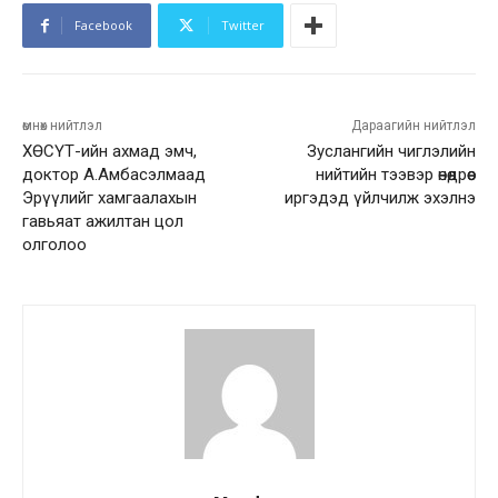
Facebook
Twitter
өмнөх нийтлэл
Дараагийн нийтлэл
ХӨСҮТ-ийн ахмад эмч,
Зуслангийн чиглэлийн
доктор А.Амбасэлмаад
нийтийн тээвэр өнөөдрөөс
Эрүүлийг хамгаалахын
иргэдэд үйлчилж эхэлнэ
гавьяат ажилтан цол
олголоо