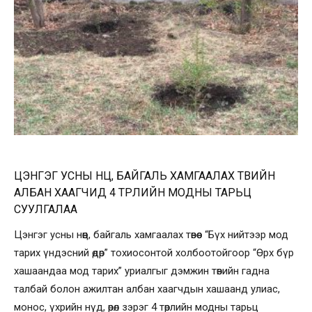
ЦЭНГЭГ УСНЫ НӨӨЦ, БАЙГАЛЬ ХАМГААЛАХ ТӨВИЙН
АЛБАН ХААГЧИД 4 ТӨРЛИЙН МОДНЫ ТАРЬЦ
СУУЛГАЛАА
Цэнгэг усны нөөц, байгаль хамгаалах төвөөс “Бүх нийтээр мод
тарих үндэсний өдөр” тохиосонтой холбоотойгоор “Өрх бүр
хашаандаа мод тарих” уриалгыг дэмжин төвийн гадна
талбай болон ажилтан албан хаагчдын хашаанд улиас,
монос, үхрийн нүд, өрөл зэрэг 4 төрлийн модны тарьц