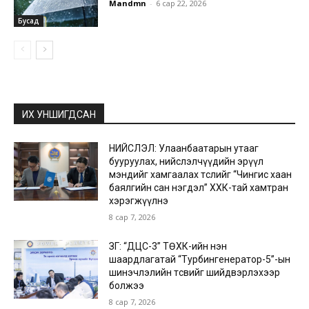
Mandmn
-
6 сар 22, 2026
Бусад
ИХ УНШИГДСАН
НИЙСЛЭЛ: Улаанбаатарын утааг
бууруулах, нийслэлчүүдийн эрүүл
мэндийг хамгаалах төслийг “Чингис хаан
баялгийн сан нэгдэл” ХХК-тай хамтран
хэрэгжүүлнэ
8 сар 7, 2026
ЗГ: “ДЦС-3” ТӨХК-ийн нэн
шаардлагатай “Турбингенератор-5”-ын
шинэчлэлийн төсвийг шийдвэрлэхээр
болжээ
8 сар 7, 2026