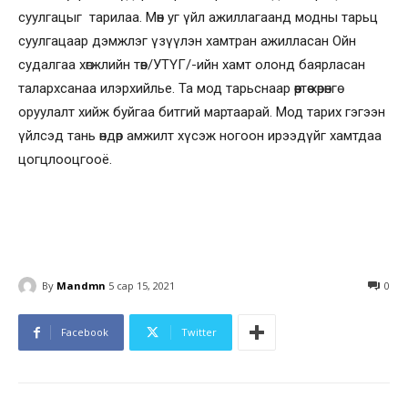
суулгацыг тарилаа. Мөн уг үйл ажиллагаанд модны тарьц
суулгацаар дэмжлэг үзүүлэн хамтран ажилласан Ойн
судалгаа хөгжлийн төв/УТҮГ/-ийн хамт олонд баярласан
талархсанаа илэрхийлье. Та мод тарьснаар өөртөө хөрөнгө
оруулалт хийж буйгаа битгий мартаарай. Мод тарих гэгээн
үйлсэд тань өндөр амжилт хүсэж ногоон ирээдүйг хамтдаа
цогцлооцгооё.
By
Mandmn
5 сар 15, 2021
0
Facebook
Twitter