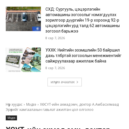
СХД: Сургууль, цэцэрлэгийн
автомашины зогсоолыг нэмэгдүүлэх
зорилгоор дүүргийн 19-р хороонд 92-р
цэцэрлэгийн урд талд 62 автомашины
зогсоол барьжээ
8 сар 7, 2026
УХХК: Нийтийн эзэмшлийн 50 байршил
дахь төлбөртэй зогсоолын менежментийг
сайжруулахаар ажиллаж байна
8 сар 7, 2026
илүү их ачаалах