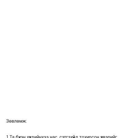
Зөвлөмж:
1.Та бүхэн хүүхдийнхээ нас, сэтгэхүйд тохирсон үзвэрийг