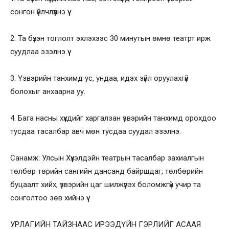
сонгон үйлчлүүлнэ үү.
2. Та бүхэн тоглолт эхлэхээс 30 минутын өмнө театрт ирж
суудлаа эзэлнэ үү.
3. Үзвэрийн танхимд ус, ундаа, идэх зүйл оруулахгүй
болохыг анхаарна уу.
4. Бага насны хүүхдийг харгалзан үзвэрийн танхимд орохдоо
тусдаа тасалбар авч мөн тусдаа суудал эзэлнэ.
Санамж: Улсын Хүүхэлдэйн театрын тасалбар захиалгын
төлбөр төрийн сангийн дансанд байршдаг, төлбөрийн
буцаалт хийх, үзвэрийн цаг шилжүүлэх боломжгүй учир та
сонголтоо зөв хийнэ үү
УРЛАГИЙН ТАЙЗНААС ИРЭЭДҮЙН ГЭРЛИЙГ АСААЯ