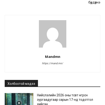
бүрдүүлнэ
Mandmn
https://mand.mn/
Холбоотой мэдээ
Нийслэлийн 2026 оны төсөвт өнгөрсөн
зургаадугаар сарын 17-нд тодотгол
хийсэн