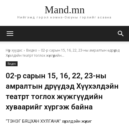
Mand.mn
Нийгэмд гэрэл нэмнэ-Оюуны гэрлийг асаана
Нүүр хуудас
Видео
02-р сарын 15, 16, 22, 23-ны амралтын өдрүүдэд
Хүүхэлдэйн театрт тоглох жүжгүүдийн...
Видео
02-р сарын 15, 16, 22, 23-ны
амралтын өдрүүдэд Хүүхэлдэйн
театрт тоглох жүжгүүдийн
хуваарийг хүргэж байна
“ТЭНЭГ БЯЦХАН ХУЛГАНА” хүүхэлдэйн жүжиг