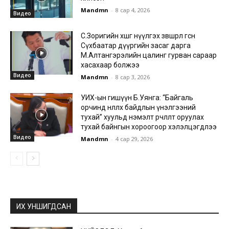
Mandmn
-
8 сар 4, 2026
Видео
С.Зоригийн хөшөөг нүүлгэх зөвшөөрөл өгсөн
Сүхбаатар дүүргийн засаг дарга
М.Алтангэрэлийн цалинг гурван сараар
хасахаар болжээ
Видео
Mandmn
-
8 сар 3, 2026
УИХ-ын гишүүн Б.Уянга: “Байгаль
орчинд нөлөөлөх байдлын үнэлгээний
тухай” хуульд нэмэлт өөрчлөлт оруулах
тухай байнгын хороогоор хэлэлцэгдлээ
Видео
Mandmn
-
4 сар 29, 2026
ИХ УНШИГДСАН