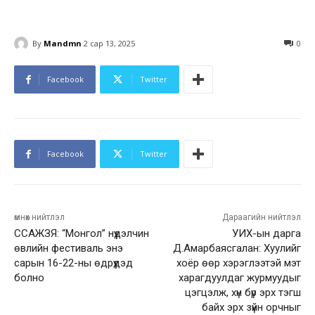
By
Mandmn
2 сар 13, 2025
0
Facebook
Twitter
Facebook
Twitter
өмнөх нийтлэл
Дараагийн нийтлэл
ССАЖЗЯ: “Монгол” нүүдэлчин
УИХ-ын дарга
өвлийн фестиваль энэ
Д.Амарбаясгалан: Хуулийг
сарын 16-22-ны өдрүүдэд
хоёр өөр хэрэглээтэй мэт
болно
харагдуулдаг журмуудыг
цэгцэлж, хүн бүр эрх тэгш
байх эрх зүйн орчныг