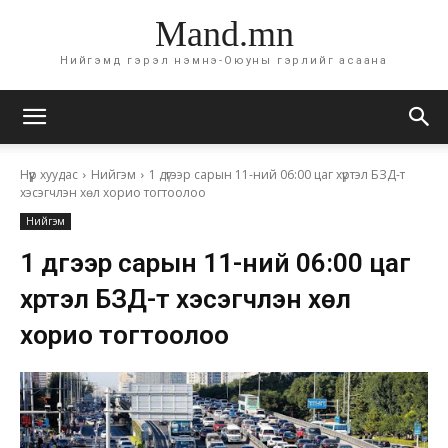
Mand.mn
Нийгэмд гэрэл нэмнэ-Оюуны гэрлийг асаана
Нүүр хуудас
Нийгэм
1 дүгээр сарын 11-ний 06:00 цаг хүртэл БЗД-т
хэсэгчлэн хөл хорио тогтоолоо
Нийгэм
1 дүгээр сарын 11-ний 06:00 цаг
хүртэл БЗД-т хэсэгчлэн хөл
хорио тогтоолоо