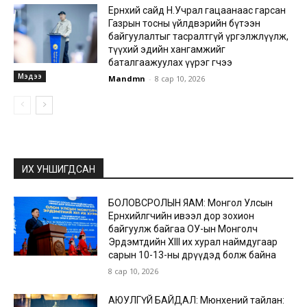
Ерөнхий сайд Н.Учрал гацаанаас гарсан
Газрын тосны үйлдвэрийн бүтээн
байгуулалтыг тасралтгүй үргэлжлүүлж,
түүхий эдийн хангамжийг
баталгаажуулах үүрэг өгчээ
Мэдээ
Mandmn
-
8 сар 10, 2026
ИХ УНШИГДСАН
БОЛОВСРОЛЫН ЯАМ: Монгол Улсын
Ерөнхийлөгчийн ивээл дор зохион
байгуулж байгаа ОУ-ын Монголч
Эрдэмтдийн XIII их хурал наймдугаар
сарын 10-13-ны өдрүүдэд болж байна
8 сар 10, 2026
АЮУЛГҮЙ БАЙДАЛ: Мюнхений тайлан: