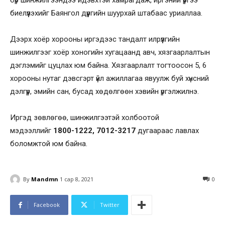
бүр шинжилгээндээ идэвхтэй хамрагдаж, иргэний үүргээ
биелүүлэхийг Баянгол дүүргийн шуурхай штабаас уриаллаа.
Дээрх хоёр хорооны иргэдээс тандалт илрүүлгийн
шинжилгээг хоёр хоногийн хугацаанд авч, хязгаарлалтын
дэглэмийг цуцлах юм байна. Хязгаарлалт тогтоосон 5, 6
хорооны нутаг дэвсгэрт үйл ажиллагаа явуулж буй хүнсний
дэлгүүр, эмийн сан, бусад хөдөлгөөн хэвийн үргэлжилнэ.
Иргэд зөвлөгөө, шинжилгээтэй холбоотой
мэдээллийг
1800-1222, 7012-3217
дугаараас лавлах
боломжтой юм байна.
By
Mandmn
1 сар 8, 2021
0
Facebook
Twitter