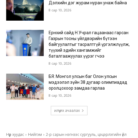
Дэлхийн дэг журам нуран унаж байна
8 сар 10, 2026
Ерөнхий сайд Н.Учрал гацаанаас гарсан
Газрын тосны үйлдвэрийн бүтээн
байгуулалтыг тасралтгүй үргэлжлүүлж,
түүхий эдийн хангамжийг
баталгаажуулах үүрэг өгчээ
8 сар 10, 2026
БЯ: Монгол улсын баг Олон улсын
мэдээлэл зүйн 38 дугаар олимпиадад
оролцохоор замдаа гарлаа
8 сар 10, 2026
илүү их ачаалах