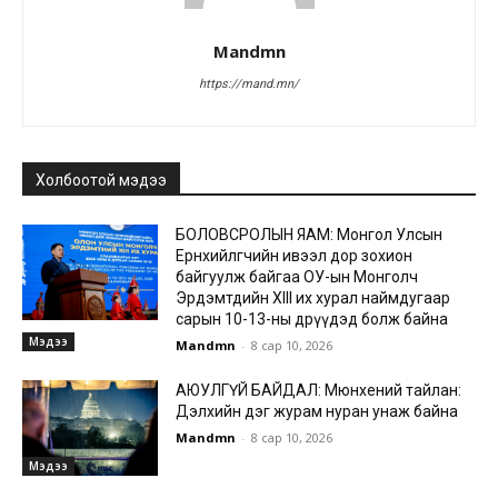
Mandmn
https://mand.mn/
Холбоотой мэдээ
БОЛОВСРОЛЫН ЯАМ: Монгол Улсын
Ерөнхийлөгчийн ивээл дор зохион
байгуулж байгаа ОУ-ын Монголч
Эрдэмтдийн XIII их хурал наймдугаар
сарын 10-13-ны өдрүүдэд болж байна
Мэдээ
Mandmn
-
8 сар 10, 2026
АЮУЛГҮЙ БАЙДАЛ: Мюнхений тайлан:
Дэлхийн дэг журам нуран унаж байна
Mandmn
-
8 сар 10, 2026
Мэдээ