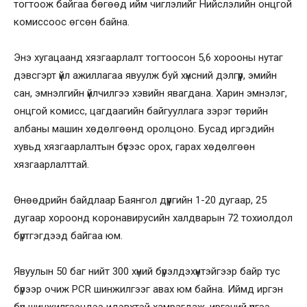
тогтоож байгаа бөгөөд ийм чиглэлийг Нийслэлийн онцгой
комиссоос өгсөн байна.
Энэ хугацаанд хязгаарлалт тогтоосон 5,6 хорооны нутаг
дэвсгэрт үйл ажиллагаа явуулж буй хүнсний дэлгүүр, эмийн
сан, эмнэлгийн үйлчилгээ хэвийн явагдана. Харин эмнэлэг,
онцгой комисс, цагдаагийн байгууллага зэрэг төрийн
албаны машин хөдөлгөөнд оролцоно. Бусад иргэдийн
хувьд хязгаарлалтын бүсээс орох, гарах хөдөлгөөн
хязгаарлалттай.
Өнөөдрийн байдлаар Баянгол дүүргийн 1-20 дугаар, 25
дугаар хороонд коронавирусийн халдварын 72 тохиолдол
бүртгэгдээд байгаа юм.
Явуулын 50 баг нийт 300 хүний бүрэлдэхүүнтэйгээр байр тус
бүрээр очиж PCR шинжилгээг авах юм байна. Иймд иргэн