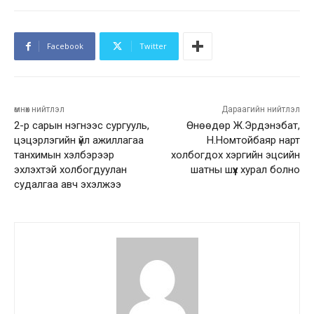
Facebook
Twitter
өмнөх нийтлэл
Дараагийн нийтлэл
2-р сарын нэгнээс сургууль,
Өнөөдөр Ж.Эрдэнэбат,
цэцэрлэгийн үйл ажиллагаа
Н.Номтойбаяр нарт
танхимын хэлбэрээр
холбогдох хэргийн эцсийн
эхлэхтэй холбогдуулан
шатны шүүх хурал болно
судалгаа авч эхэлжээ