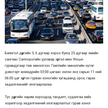
Баянгол дүүргийн 5, 6 дугаар хороо буюу 25 дугаар эмийн
сангаас Саппорогийн уулзвар хүртэл мөн Улсын
гуравдугаар төв эмнэлгээс Гэмтлийн эмнэлгийн нутаг
дэвсгэрт өнөөдрийн 03:00 цагаас эхлэн энэ сарын 11-ний
06:00 цаг хүртэл гурван хоногийн хугацаанд орох, гарах
хөдөлгөөнийг хязгаарлалаа.
Тус дүүргийн зарим хороодод тандалт, судалгаа хийх
зорилгоор хөдөлгөөний хязгаарлалтыг гурав хоног