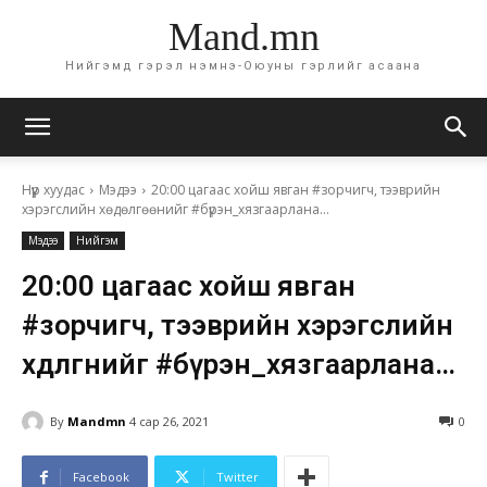
Mand.mn
Нийгэмд гэрэл нэмнэ-Оюуны гэрлийг асаана
Нүүр хуудас
Мэдээ
20:00 цагаас хойш явган #зорчигч, тээврийн
хэрэгслийн хөдөлгөөнийг #бүрэн_хязгаарлана...
Мэдээ
Нийгэм
20:00 цагаас хойш явган
#зорчигч, тээврийн хэрэгслийн
хөдөлгөөнийг #бүрэн_хязгаарлана…
By
Mandmn
4 сар 26, 2021
0
Facebook
Twitter