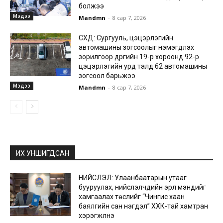
болжээ
Мэдээ
Mandmn
-
8 сар 7, 2026
СХД: Сургууль, цэцэрлэгийн
автомашины зогсоолыг нэмэгдүүлэх
зорилгоор дүүргийн 19-р хороонд 92-р
цэцэрлэгийн урд талд 62 автомашины
зогсоол барьжээ
Мэдээ
Mandmn
-
8 сар 7, 2026
ИХ УНШИГДСАН
НИЙСЛЭЛ: Улаанбаатарын утааг
бууруулах, нийслэлчүүдийн эрүүл мэндийг
хамгаалах төслийг “Чингис хаан
баялгийн сан нэгдэл” ХХК-тай хамтран
хэрэгжүүлнэ