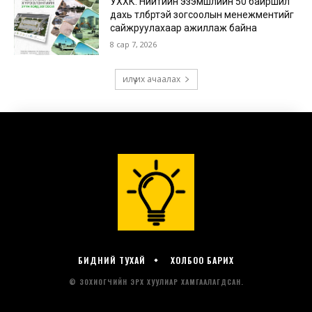
БИДНИЙ ТУХАЙ
ХОЛБОО БАРИХ
© ЗОХИОГЧИЙН ЭРХ ХУУЛИАР ХАМГААЛАГДСАН.