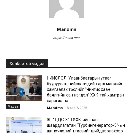
Mandmn
https://mand.mn/
Холбоотой мэдээ
НИЙСЛЭЛ: Улаанбаатарын утааг
бууруулах, нийслэлчүүдийн эрүүл мэндийг
хамгаалах төслийг “Чингис хаан
баялгийн сан нэгдэл” ХХК-тай хамтран
хэрэгжүүлнэ
Мэдээ
Mandmn
-
8 сар 7, 2026
ЗГ: “ДЦС-3” ТӨХК-ийн нэн
шаардлагатай “Турбингенератор-5”-ын
шинэчлэлийн төсвийг шийдвэрлэхээр