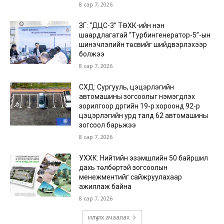
8 сар 7, 2026
ЗГ: “ДЦС-3” ТӨХК-ийн нэн
шаардлагатай “Турбингенератор-5”-ын
шинэчлэлийн төсвийг шийдвэрлэхээр
болжээ
8 сар 7, 2026
СХД: Сургууль, цэцэрлэгийн
автомашины зогсоолыг нэмэгдүүлэх
зорилгоор дүүргийн 19-р хороонд 92-р
цэцэрлэгийн урд талд 62 автомашины
зогсоол барьжээ
8 сар 7, 2026
УХХК: Нийтийн эзэмшлийн 50 байршил
дахь төлбөртэй зогсоолын
менежментийг сайжруулахаар
ажиллаж байна
8 сар 7, 2026
илүү их ачаалах