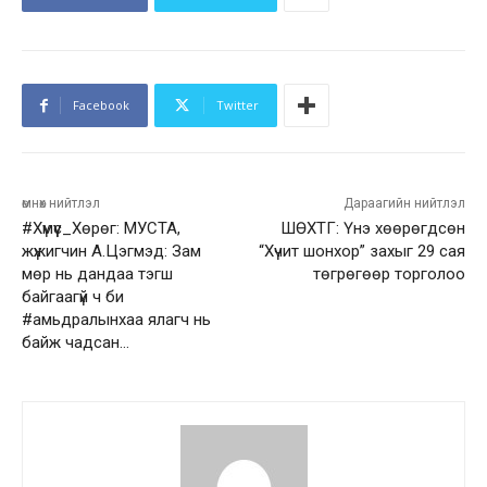
Facebook
Twitter
өмнөх нийтлэл
Дараагийн нийтлэл
#Хүмүүс_Хөрөг: МУСТА,
ШӨХТГ: Үнэ хөөрөгдсөн
жүжигчин А.Цэгмэд: Зам
“Хүчит шонхор” захыг 29 сая
мөр нь дандаа тэгш
төгрөгөөр торголоо
байгаагүй ч би
#амьдралынхаа ялагч нь
байж чадсан…