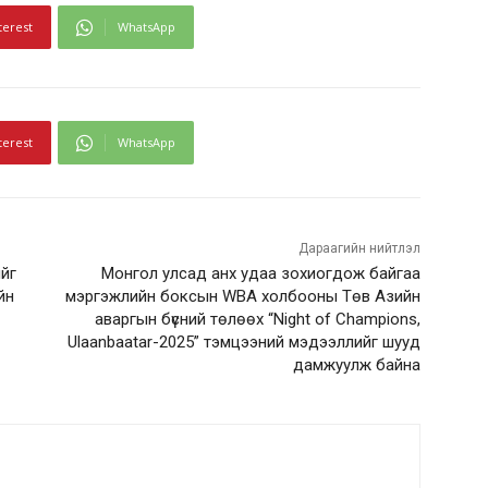
terest
WhatsApp
terest
WhatsApp
Дараагийн нийтлэл
ийг
Монгол улсад анх удаа зохиогдож байгаа
йн
мэргэжлийн боксын WBA холбооны Төв Азийн
аваргын бүсний төлөөх “Night of Champions,
Ulaanbaatar-2025” тэмцээний мэдээллийг шууд
дамжуулж байна