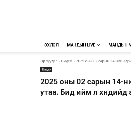
ЭХЛЭЛ
МАНДЫН LIVE
МАНДЫН 
Нүүр хуудас
Видео
2025 оны 02 сарын 14-ний өдри
Видео
2025 оны 02 сарын 14-н
утаа. Бид ийм л хөндийд