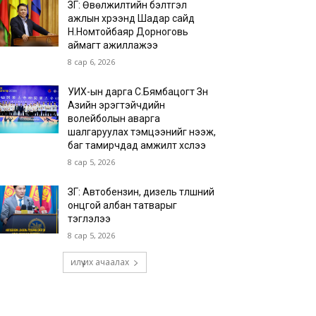
ЗГ: Өвөлжилтийн бэлтгэл
ажлын хүрээнд Шадар сайд
Н.Номтойбаяр Дорноговь
аймагт ажиллажээ
8 сар 6, 2026
УИХ-ын дарга С.Бямбацогт Зүүн
Азийн эрэгтэйчүүдийн
волейболын аварга
шалгаруулах тэмцээнийг нээж,
баг тамирчдад амжилт хүслээ
8 сар 5, 2026
ЗГ: Автобензин, дизель түлшний
онцгой албан татварыг
тэглэлээ
8 сар 5, 2026
илүү их ачаалах