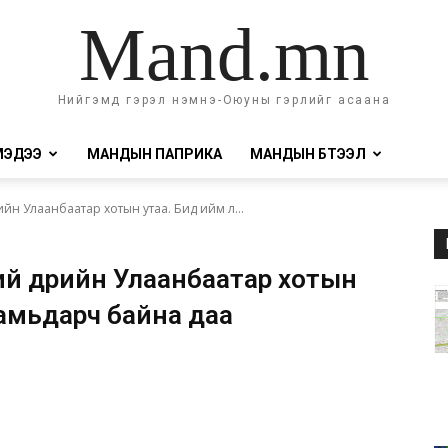
Mand.mn
Нийгэмд гэрэл нэмнэ-Оюуны гэрлийг асаана
МЭДЭЭ
МАНДЫН ПАПРИКА
МАНДЫН БҮТЭЭЛ
йн Улаанбаатар хотын утаа. Бид ийм л...
ий өдрийн Улаанбаатар хотын
 амьдарч байна даа