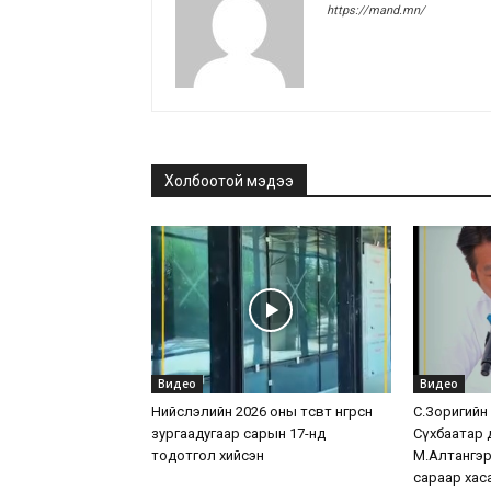
https://mand.mn/
Холбоотой мэдээ
Видео
Видео
Нийслэлийн 2026 оны төсөвт өнгөрсөн
С.Зоригийн хө
зургаадугаар сарын 17-нд
Сүхбаатар 
тодотгол хийсэн
М.Алтангэр
сараар хас