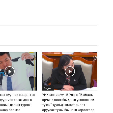
Видео
шөөг нүүлгэх зөвшөөрөл өгсөн
УИХ-ын гишүүн Б.Уянга: “Байгаль
дүүргийн засаг дарга
орчинд нөлөөлөх байдлын үнэлгээний
элийн цалинг гурван
тухай” хуульд нэмэлт өөрчлөлт
ахаар болжээ
оруулах тухай байнгын хороогоор