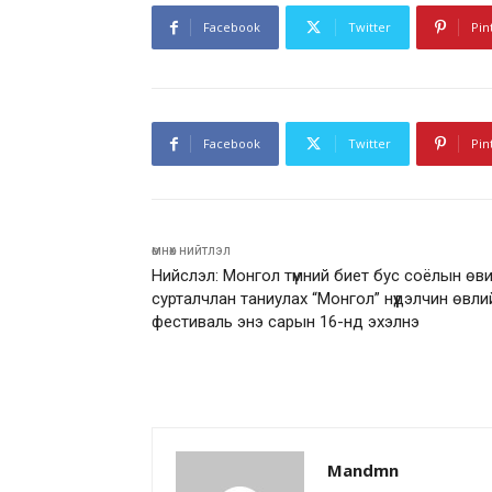
Facebook
Twitter
Pin
Facebook
Twitter
Pin
өмнөх нийтлэл
Нийслэл: Монгол түмний биет бус соёлын өв
сурталчлан таниулах “Монгол” нүүдэлчин өвли
фестиваль энэ сарын 16-нд эхэлнэ
Mandmn