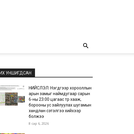
ИХ УНШИГДСАН
НИЙСЛЭЛ: Нэгдүгээр хорооллын
арын замыг наймдугаар сарын
6-ны 23:00 цагаас түр хааж,
борооны ус зайлуулах шугамын
хөндлөн сэтэлгээ хийхээр
болжээ
8 сар 6, 2026