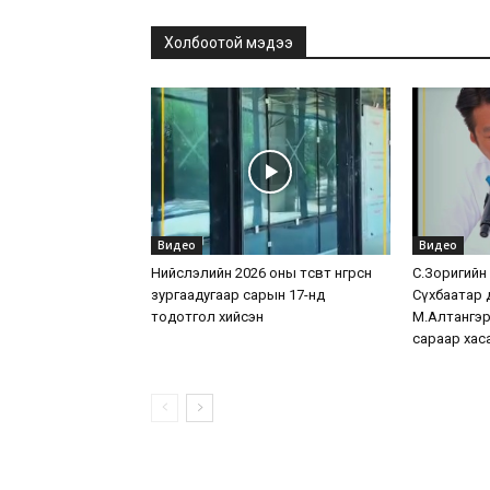
Холбоотой мэдээ
Видео
Видео
Нийслэлийн 2026 оны төсөвт өнгөрсөн
С.Зоригийн хө
зургаадугаар сарын 17-нд
Сүхбаатар 
тодотгол хийсэн
М.Алтангэр
сараар хас