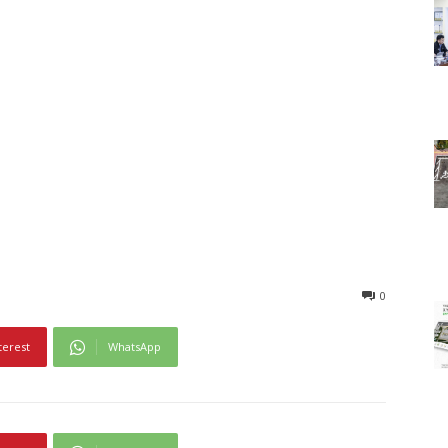
0
terest
WhatsApp