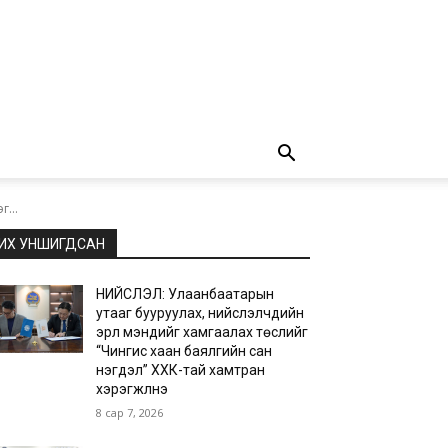
...
ИХ УНШИГДСАН
НИЙСЛЭЛ: Улаанбаатарын
утааг бууруулах, нийслэлчүүдийн
эрүүл мэндийг хамгаалах төслийг
“Чингис хаан баялгийн сан
нэгдэл” ХХК-тай хамтран
хэрэгжүүлнэ
8 сар 7, 2026