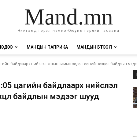
Mand.mn
Нийгэмд гэрэл нэмнэ-Оюуны гэрлийг асаана
МЭДЭЭ
МАНДЫН ПАПРИКА
МАНДЫН БҮТЭЭЛ
агийн байдлаарх нийслэл хотын замын хөдөлгөөний нөхцөл байдлын мэдээг
7:05 цагийн байдлаарх нийслэл
нөхцөл байдлын мэдээг шууд