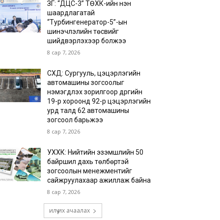
ЗГ: “ДЦС-3” ТӨХК-ийн нэн
шаардлагатай
“Турбингенератор-5”-ын
шинэчлэлийн төсвийг
шийдвэрлэхээр болжээ
8 сар 7, 2026
СХД: Сургууль, цэцэрлэгийн
автомашины зогсоолыг
нэмэгдүүлэх зорилгоор дүүргийн
19-р хороонд 92-р цэцэрлэгийн
урд талд 62 автомашины
зогсоол барьжээ
8 сар 7, 2026
УХХК: Нийтийн эзэмшлийн 50
байршил дахь төлбөртэй
зогсоолын менежментийг
сайжруулахаар ажиллаж байна
8 сар 7, 2026
илүү их ачаалах