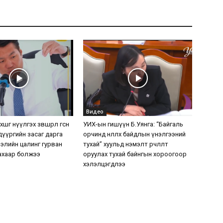
Видео
шөөг нүүлгэх зөвшөөрөл өгсөн
УИХ-ын гишүүн Б.Уянга: “Байгаль
дүүргийн засаг дарга
орчинд нөлөөлөх байдлын үнэлгээний
элийн цалинг гурван
тухай” хуульд нэмэлт өөрчлөлт
ахаар болжээ
оруулах тухай байнгын хороогоор
хэлэлцэгдлээ