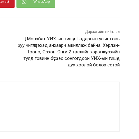
terest
WhatsApp
Дараагийн нийтлэл
Ц.Мөнхбат УИХ-ын гишүүн: Гадаргын усыг говь
руу чиглүүлэхэд анхаарч ажиллаж байна. Хэрлэн-
Тооно, Орхон-Онги 2 төслийг хэрэгжүүлэхийн
тулд говийн бүсээс сонгогдсон УИХ-ын гишүүд
дуу хоолой болох ёстой