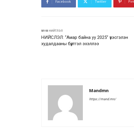
Facebook
Twitter
Pin
өмнөх нийтлэл
НИЙСЛЭЛ: “Амар байна уу 2025” үзэсгэлэн
худалдааны бүртгэл эхэллээ
Mandmn
https://mand.mn/