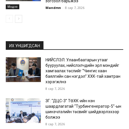
зогсоол барьжээ
Мэдээ
Mandmn
-
8 сар 7, 2026
ИХ УНШИГДСАН
НИЙСЛЭЛ: Улаанбаатарын утааг
бууруулах, нийслэлчүүдийн эрүүл мэндийг
хамгаалах төслийг “Чингис хаан
баялгийн сан нэгдэл” ХХК-тай хамтран
хэрэгжүүлнэ
8 сар 7, 2026
ЗГ: “ДЦС-3” ТӨХК-ийн нэн
шаардлагатай “Турбингенератор-5”-ын
шинэчлэлийн төсвийг шийдвэрлэхээр
болжээ
8 сар 7, 2026