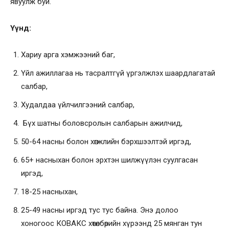
явуулж буй.
Үүнд:
Хариу арга хэмжээний баг,
Үйл ажиллагаа нь тасралтгүй үргэлжлэх шаардлагатай
салбар,
Худалдаа үйлчилгээний салбар,
Бүх шатны боловсролын салбарын ажилчид,
50-64 насны болон хөгжлийн бэрхшээлтэй иргэд,
65+ насныхан болон эрхтэн шилжүүлэн суулгасан
иргэд,
18-25 насныхан,
25-49 насны иргэд тус тус байна. Энэ долоо
хоногоос КОВАКС хөтөлбөрийн хүрээнд 25 мянган тун