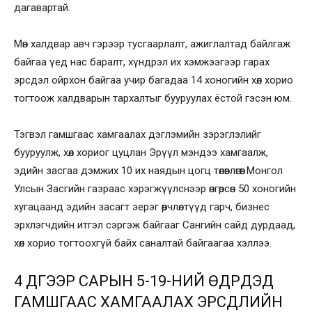
дагавартай.
Мөн халдвар авч гэрээр тусгаарлалт, ажиглалтад байлгаж
байгаа үед нас баралт, хүндрэл их хэмжээгээр гарах
эрсдэл ойрхон байгаа учир багадаа 14 хоногийн хөл хорио
тогтоож халдварын тархалтыг бууруулах ёстой гэсэн юм.
Тэгвэл гамшгаас хамгаалах дэглэмийн зэрэглэлийг
бууруулж, хөл хориог цуцлан Эрүүл мэндээ хамгаалж,
эдийн засгаа дэмжих 10 их наядын цогц төлөвлөгөөг Монгол
Улсын Засгийн газраас хэрэгжүүлснээр өнгөрсөн 50 хоногийн
хугацаанд эдийн засагт эерэг өөрчлөлтүүд гарч, бизнес
эрхлэгчдийн итгэл сэргэж байгааг Сангийн сайд дурдаад,
хөл хорио тогтоохгүй байх саналтай байгаагаа хэллээ.
4 ДҮГЭЭР САРЫН 5-19-НИЙ ӨДРҮҮДЭД
ГАМШГААС ХАМГААЛАХ ЭРСДЛИЙН