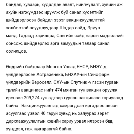
байдал, хуваарь, худалдан авалт, нийлүүлэлт, хувийн аж
ахуйн нэгжүүдээс ирүүлж буй санал хүсэлтийг
шийдвэрлэсэн байдал зэрэг вакцинжуулалттай
холбоотой асуудлуудаар Шадар сайд, Эрүүл
мэнд, Гадаад харилцаа, Сангийн сайд нарын мэдээллийг
сонсож, шийдвэрлэх арга замуудын талаар санал
солилцов.
Өнөөдрийн байдлаар Монгол Улсад БНСУ, БНЭУ-д
үйлдвэрлэсэн Астразенека, БНХАУ-ын Синофарм
үйлдвэрийн Вероселл, ОХУ-ын Спутник-v гэсэн гурван
төрлийн вакцинаас нийт 474 мянган тун вакцин оруулж
ирснээс 209,274 хүн эдгээр гурван вакцинаас тариулаад
байна. Вакцинжуулалтад хамрагдсан иргэдээс авсан
асуулгаас үзвэл 40 гаруй хувьд нь халуурах зэрэг
дархлаажуулалтын хэвийн хариу урвал илэрсэн бөгөөд
хүндрэл, гаж нөлөө гараагүй байна.