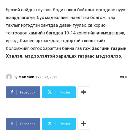
Ерөнхий сайдын зүгээс бодит нөхцөл байдлыг иргэдээс нуух
шаардлагагүй, бүх мэдээллийг нээлттэй болгож, цар
тахлыг иргэдтэй хамтдаа даван туулах, хөл хорио
тогтоовол хамгийн багадаа 10-14 хоногийн өмнө мэдэгдэж,
иргэд, бизнес эрхлэгчдэд тодорхой төлөвлөлт хийх
боломжийг олгох хэрэгтэй байна гэв гэж
Засгийн газрын
Хэвлэл, мэдээлэлтэй харилцах газраас мэдээллээ.
By
Mandmn
3 сар 22, 2021
0
Facebook
Twitter
Facebook
Twitter