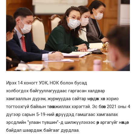
Ирэх 14 хоногт УОК, НОК болон бусад
холбогдох байгууллагуудаас гаргасан халдвар
хамгааллын дүрэм, журмуудаа сайтар мөрдөж хөл хорио
тогтоохгүй байхын төлөө ажиллах хэрэгтэй. Эс бөгөөс 2021 оны 4
дүгээр сарын 5-19-ний өдрүүдэд гамшгаас хамгаалах
эрсдлийн “улаан түвшин”-д шилжүүлэхээс өөр аргагүйг нөхцөл
байдал шаардаж байгааг дурдлаа.