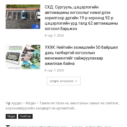
СХД: Сургууль, цэцэрлэгийн
автомашины зогсоолыг нэмэгдүүлэх
зорилгоор дүүргийн 19-р хороонд 92-р
цэцэрлэгийн урд талд 62 автомашины
зогсоол барьжээ
8 сар 7, 2026
УХХК: Нийтийн эзэмшлийн 50 байршил
дахь төлбөртэй зогсоолын
менежментийг сайжруулахаар
ажиллаж байна
8 сар 7, 2026
илүү их ачаалах