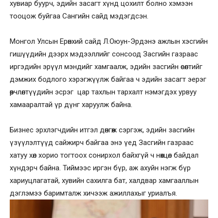
хувиар буурч, эдийн засагт хүнд цохилт болно хэмээн
тооцож буйгаа Сангийн сайд мэдэгдсэн.
Монгол Улсын Ерөнхий сайд Л.Оюун-Эрдэнэ ажлын хэсгийн
гишүүдийн дээрх мэдээллийг сонсоод Засгийн газраас
иргэдийн эрүүл мэндийг хамгаалж, эдийн засгийн өсөлтийг
дэмжих бодлого хэрэгжүүлж байгаа ч эдийн засагт эерэг
өөрчлөлтүүдийн эсрэг цар тахлын тархалт нэмэгдэх урвуу
хамааралтай үр дүнг харуулж байна.
Бизнес эрхлэгчдийн итгэл дөнгөж сэргэж, эдийн засгийн
үзүүлэлтүүд сайжирч байгаа энэ үед Засгийн газраас
хатуу хөл хорио тогтоох сонирхол байхгүй ч нөхцөл байдал
хүндэрч байна. Тиймээс иргэн бүр, аж ахуйн нэгж бүр
хариуцлагатай, хувийн сахилга бат, халдвар хамгааллын
дэглэмээ баримталж хичээж ажиллахыг уриалъя.