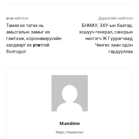
өмнөх нийтлэл
Дараагийн нийтлэл
Тамхи их татах нь
БНМАУ, ЗХУ-ын баатар,
амьсгалын замыг их
хошууч генерал, сансрын
гэмтээж, коронавирусийн
нисгэгч Ж.Гүррагчаад
халдварт их өртөмтгий
Чингис хаан одон
болгодог
гардууллаа
Mandmn
https://mand.mn/