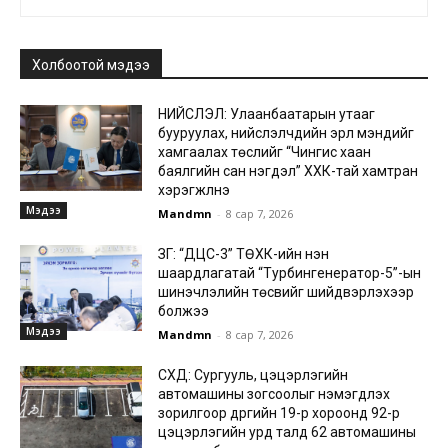
Холбоотой мэдээ
НИЙСЛЭЛ: Улаанбаатарын утааг
бууруулах, нийслэлчүүдийн эрүүл мэндийг
хамгаалах төслийг “Чингис хаан
баялгийн сан нэгдэл” ХХК-тай хамтран
хэрэгжүүлнэ
Мэдээ
Mandmn
-
8 сар 7, 2026
ЗГ: “ДЦС-3” ТӨХК-ийн нэн
шаардлагатай “Турбингенератор-5”-ын
шинэчлэлийн төсвийг шийдвэрлэхээр
болжээ
Мэдээ
Mandmn
-
8 сар 7, 2026
СХД: Сургууль, цэцэрлэгийн
автомашины зогсоолыг нэмэгдүүлэх
зорилгоор дүүргийн 19-р хороонд 92-р
цэцэрлэгийн урд талд 62 автомашины