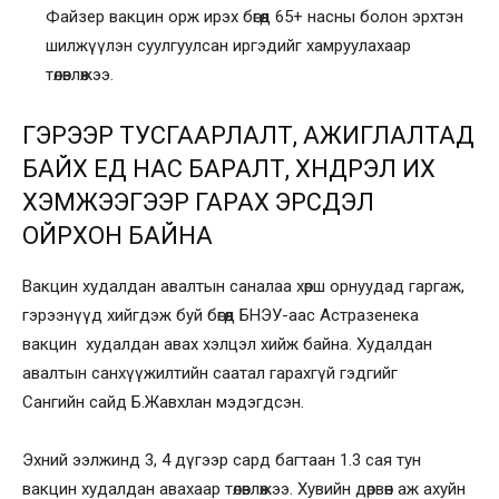
Файзер вакцин орж ирэх бөгөөд 65+ насны болон эрхтэн
шилжүүлэн суулгуулсан иргэдийг хамруулахаар
төлөвлөжээ.
ГЭРЭЭР ТУСГААРЛАЛТ, АЖИГЛАЛТАД
БАЙХ ҮЕД НАС БАРАЛТ, ХҮНДРЭЛ ИХ
ХЭМЖЭЭГЭЭР ГАРАХ ЭРСДЭЛ
ОЙРХОН БАЙНА
Вакцин худалдан авалтын саналаа хөрш орнуудад гаргаж,
гэрээнүүд хийгдэж буй бөгөөд БНЭУ-аас Астразенека
вакцин худалдан авах хэлцэл хийж байна. Худалдан
авалтын санхүүжилтийн саатал гарахгүй гэдгийг
Сангийн сайд Б.Жавхлан мэдэгдсэн.
Эхний ээлжинд 3, 4 дүгээр сард багтаан 1.3 сая тун
вакцин худалдан авахаар төлөвлөжээ. Хувийн дөрвөн аж ахуйн