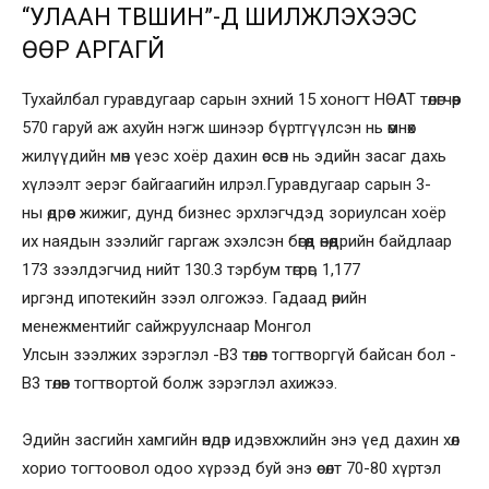
“УЛААН ТҮВШИН”-Д ШИЛЖҮҮЛЭХЭЭС
ӨӨР АРГАГҮЙ
Тухайлбал гуравдугаар сарын эхний 15 хоногт НӨАТ төлөгчөөр
570 гаруй аж ахуйн нэгж шинээр бүртгүүлсэн нь өмнөх
жилүүдийн мөн үеэс хоёр дахин өссөн нь эдийн засаг дахь
хүлээлт эерэг байгаагийн илрэл.Гуравдугаар сарын 3-
ны өдрөөс жижиг, дунд бизнес эрхлэгчдэд зориулсан хоёр
их наядын зээлийг гаргаж эхэлсэн бөгөөд өнөөдрийн байдлаар
173 зээлдэгчид нийт 130.3 тэрбум төгрөг, 1,177
иргэнд ипотекийн зээл олгожээ. Гадаад өрийн
менежментийг сайжруулснаар Монгол
Улсын зээлжих зэрэглэл -B3 төлөв тогтворгүй байсан бол -
B3 төлөв тогтвортой болж зэрэглэл ахижээ.
Эдийн засгийн хамгийн өндөр идэвхжлийн энэ үед дахин хөл
хорио тогтоовол одоо хүрээд буй энэ өсөлт 70-80 хүртэл