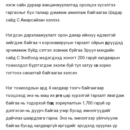
нэгж сайн дураар вакцинжуулалтад оролцох хүсэлтээ
гаргасныг бүх талаар дэмжиж ажиллаж байгаагаа Шадар
сайд С.Амарсайхан хэллээ.
Нэгдсэн дархлаажуулалт орон даяар ийнхүү идэвхтэй
хийгдэж байгаа ч коронавирусын тархалт ойрын өдрүүдэд
эрчимжиж буйд сэтгэл зовниж буйгаа Эрүүл мэндийн
сайд С.Энхболд мэдэгдээд хоногт 200 гаруй халдварын
тохиолдол бүртгэгдэж эхэлж буй тул хатуу хөл хорио
тогтоох саналтай байгаагаа хэлсэн.
Нэг тохиолдлын ард 4 халдвар тээгч байгаагаар
тооцоход энэ нь маш их өргөн цар хүрээтэй тархалт явагдаж
байгаа нь тодорхой бөгөөд зориулалтын 1,700 гаруй ор
дэлгэсэн нь дүүрч байгаа учир бусад эмнэлгүүдийг
дайчлах шаардлага гарна. Энэ нь эмнэлгээр үйлчлүүлж
байгаа бусад халдваргүй иргэдийг эрсдэлд оруулах үр