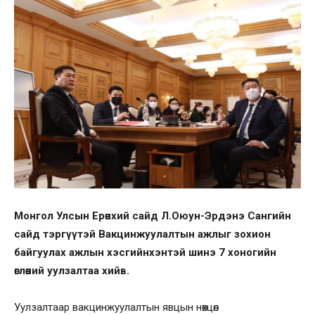
Монгол Улсын Ерөнхий сайд Л.Оюун-Эрдэнэ Сангийн
сайд тэргүүтэй Вакцинжуулалтын ажлыг зохион
байгуулах ажлын хэсгийнхэнтэй шинэ 7 хоногийн
өглөөний уулзалтаа хийв.
Уулзалтаар вакцинжуулалтын явцын нөхцөл