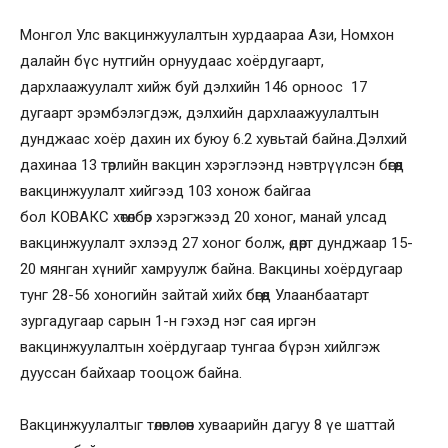
Монгол Улс вакцинжуулалтын хурдаараа Ази, Номхон
далайн бүс нутгийн орнуудаас хоёрдугаарт,
дархлаажуулалт хийж буй дэлхийн 146 орноос 17
дугаарт эрэмбэлэгдэж, дэлхийн дархлаажуулалтын
дунджаас хоёр дахин их буюу 6.2 хувьтай байна.Дэлхий
дахинаа 13 төрлийн вакцин хэрэглээнд нэвтрүүлсэн бөгөөд
вакцинжуулалт хийгээд 103 хонож байгаа
бол КОВАКС хөтөлбөр хэрэгжээд 20 хоног, манай улсад
вакцинжуулалт эхлээд 27 хоног болж, өдөрт дунджаар 15-
20 мянган хүнийг хамруулж байна. Вакцины хоёрдугаар
тунг 28-56 хоногийн зайтай хийх бөгөөд Улаанбаатарт
зургадугаар сарын 1-н гэхэд нэг сая иргэн
вакцинжуулалтын хоёрдугаар тунгаа бүрэн хийлгэж
дууссан байхаар тооцож байна.
Вакцинжуулалтыг төлөвлөсөн хуваарийн дагуу 8 үе шаттай