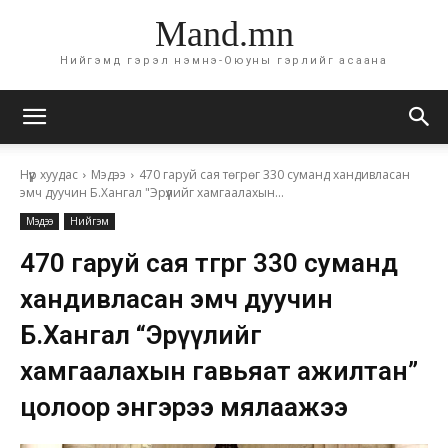
Mand.mn
Нийгэмд гэрэл нэмнэ-Оюуны гэрлийг асаана
Нүүр хуудас
Мэдээ
470 гаруй сая төгрөг 330 суманд хандивласан
эмч дуучин Б.Хангал "Эрүүлийг хамгаалахын...
Мэдээ
Нийгэм
470 гаруй сая төгрөг 330 суманд
хандивласан эмч дуучин
Б.Хангал “Эрүүлийг
хамгаалахын гавьяат ажилтан”
цолоор энгэрээ мялаажээ