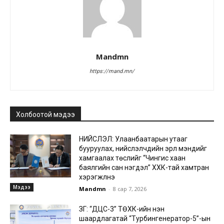
Mandmn
https://mand.mn/
Холбоотой мэдээ
НИЙСЛЭЛ: Улаанбаатарын утааг
бууруулах, нийслэлчүүдийн эрүүл мэндийг
хамгаалах төслийг “Чингис хаан
баялгийн сан нэгдэл” ХХК-тай хамтран
хэрэгжүүлнэ
Мэдээ
Mandmn
-
8 сар 7, 2026
ЗГ: “ДЦС-3” ТӨХК-ийн нэн
шаардлагатай “Турбингенератор-5”-ын