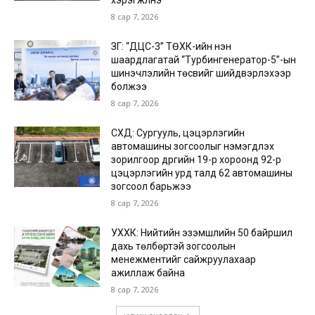
хэрэгжүүлнэ
8 сар 7, 2026
ЗГ: “ДЦС-3” ТӨХК-ийн нэн
шаардлагатай “Турбингенератор-5”-ын
шинэчлэлийн төсвийг шийдвэрлэхээр
болжээ
8 сар 7, 2026
СХД: Сургууль, цэцэрлэгийн
автомашины зогсоолыг нэмэгдүүлэх
зорилгоор дүүргийн 19-р хороонд 92-р
цэцэрлэгийн урд талд 62 автомашины
зогсоол барьжээ
8 сар 7, 2026
УХХК: Нийтийн эзэмшлийн 50 байршил
дахь төлбөртэй зогсоолын
менежментийг сайжруулахаар
ажиллаж байна
8 сар 7, 2026