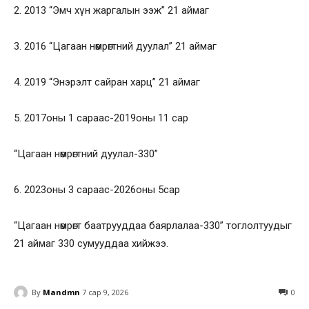
2. 2013 “Эмч хүн жаргалын ээж” 21 аймаг
3. 2016 “Цагаан нөмрөгтний дуулал” 21 аймаг
4. 2019 “Энэрэлт сайран харц” 21 аймаг
5. 2017оны 1 сараас-2019оны 11 сар
“Цагаан нөмрөгтний дуулал-330”
6. 2023оны 3 сараас-2026оны 5сар
“Цагаан нөмрөгт баатрууддаа баярлалаа-330” тоглолтуудыг
21 аймаг 330 сумууддаа хийжээ.
By
Mandmn
7 сар 9, 2026
0