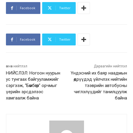
Facebook
Twitter
Facebook
Twitter
өмнөх нийтлэл
Дараагийн нийтлэл
НИЙСЛЭЛ: Ногоон нуурын
Үндэсний их баяр наадмын
ус тунгаах байгууламжийг
өдрүүдэд үйлчлэх нийтийн
сэргээж, “Бөмбөгөр” орчмыг
тээврийн автобусны
үерийн эрсдэлээс
чиглэлүүдийг танилцуулж
хамгаалж байна
байна