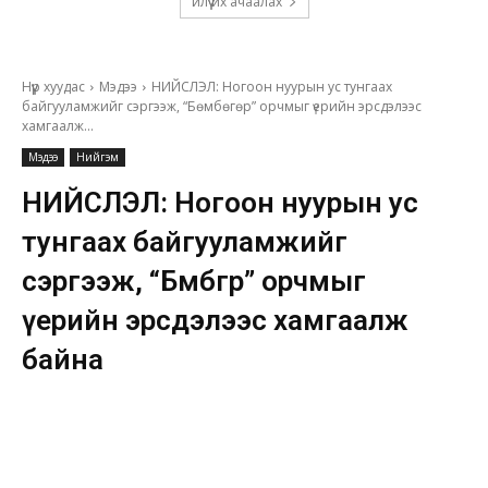
илүү их ачаалах