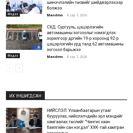
шинэчлэлийн төсвийг шийдвэрлэхээр
болжээ
Мэдээ
Mandmn
-
8 сар 7, 2026
СХД: Сургууль, цэцэрлэгийн
автомашины зогсоолыг нэмэгдүүлэх
зорилгоор дүүргийн 19-р хороонд 92-р
цэцэрлэгийн урд талд 62 автомашины
зогсоол барьжээ
Мэдээ
Mandmn
-
8 сар 7, 2026
ИХ УНШИГДСАН
НИЙСЛЭЛ: Улаанбаатарын утааг
бууруулах, нийслэлчүүдийн эрүүл мэндийг
хамгаалах төслийг “Чингис хаан
баялгийн сан нэгдэл” ХХК-тай хамтран