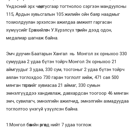
Үндэсний эрх чөлөө, тусгаар тогтнолоо сэргээн мандуулсны
115, Ардын хувьсгалын 105 жилийн ойн баяр наадмыг
тохиолдуулан эрхэлсэн ажилдаа амжилт гаргасан
хүмүүсийг Ерөнхийлөгч У.Хүрэлсүх төрийн дээд одон,
медалиар шагнаж байна.
Эмч дуучин Баатарын Хангал нь Монгол эх орныхоо 330
сумуудаа 2 удаа бүтэн тойрч Монгол Эх орныхоо 21
аймгуудыг 3 удаа, 330 сум, тосгоныг 2 удаа бүтэн тойрч
аялан тоглохдоо 730 гаран тоглолт хийж, 471 сая 500
мянган төгрөгийг хувиасаа 21 аймаг, 330 сумын
эмнэлгүүддээ хандивлаж, давхардсан тоогоор 46 мянган
эмч, сувилагч, эмнэлгийн ажилчид, эмнэлгийн ахмадуудаа
тоглолтоо үнэгүй үзүүлсэн байна.
1.Монгол бөхийн өргөөнд нийт 7 удаа тоглож