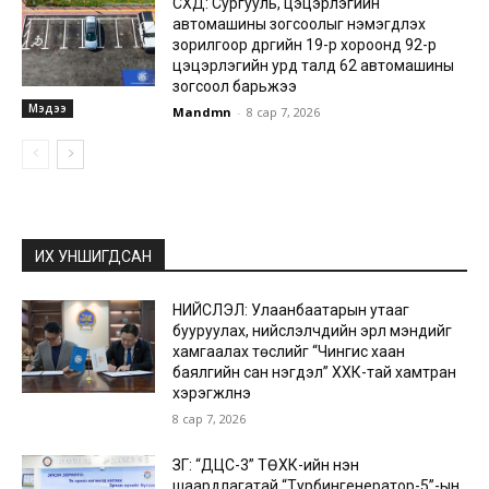
СХД: Сургууль, цэцэрлэгийн
автомашины зогсоолыг нэмэгдүүлэх
зорилгоор дүүргийн 19-р хороонд 92-р
цэцэрлэгийн урд талд 62 автомашины
зогсоол барьжээ
Мэдээ
Mandmn
-
8 сар 7, 2026
ИХ УНШИГДСАН
НИЙСЛЭЛ: Улаанбаатарын утааг
бууруулах, нийслэлчүүдийн эрүүл мэндийг
хамгаалах төслийг “Чингис хаан
баялгийн сан нэгдэл” ХХК-тай хамтран
хэрэгжүүлнэ
8 сар 7, 2026
ЗГ: “ДЦС-3” ТӨХК-ийн нэн
шаардлагатай “Турбингенератор-5”-ын