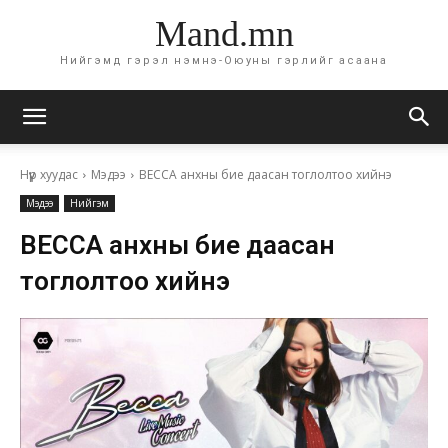
Mand.mn
Нийгэмд гэрэл нэмнэ-Оюуны гэрлийг асаана
Нүүр хуудас
Мэдээ
BECCA анхны бие даасан тоглолтоо хийнэ
Мэдээ
Нийгэм
BECCA анхны бие даасан
тоглолтоо хийнэ