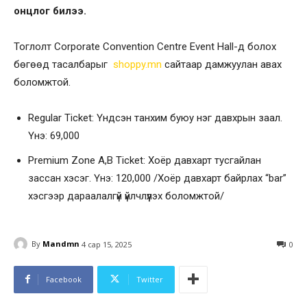
онцлог билээ.
Тоглолт Corporate Convention Centre Event Hall-д болох
бөгөөд тасалбарыг
shoppy.mn
сайтаар дамжуулан авах
боломжтой.
Regular Ticket: Үндсэн танхим буюу нэг давхрын заал.
Үнэ: 69,000
Premium Zone A,B Ticket: Хоёр давхарт тусгайлан
зассан хэсэг. Үнэ: 120,000 /Хоёр давхарт байрлах “bar”
хэсгээр дараалалгүй үйлчлүүлэх боломжтой/​
By
Mandmn
4 сар 15, 2025
0
Facebook
Twitter