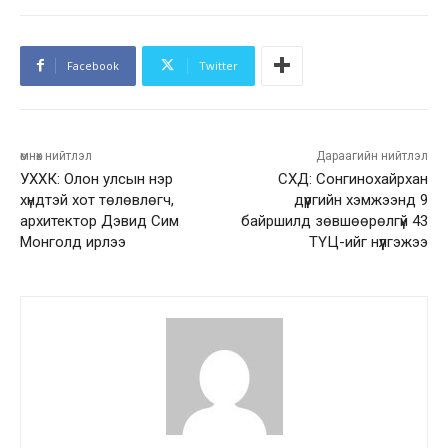
Facebook
Twitter
өмнөх нийтлэл
Дараагийн нийтлэл
УХХК: Олон улсын нэр
СХД: Сонгинохайрхан
хүндтэй хот төлөвлөгч,
дүүргийн хэмжээнд 9
архитектор Дэвид Сим
байршилд зөвшөөрөлгүй 43
Монголд ирлээ
ТҮЦ-ийг нүүлгэжээ