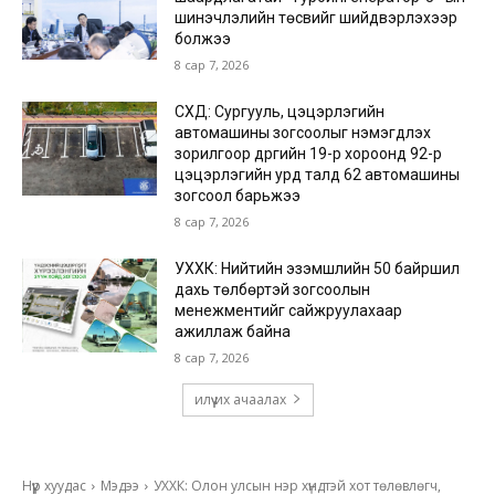
шинэчлэлийн төсвийг шийдвэрлэхээр
болжээ
8 сар 7, 2026
СХД: Сургууль, цэцэрлэгийн
автомашины зогсоолыг нэмэгдүүлэх
зорилгоор дүүргийн 19-р хороонд 92-р
цэцэрлэгийн урд талд 62 автомашины
зогсоол барьжээ
8 сар 7, 2026
УХХК: Нийтийн эзэмшлийн 50 байршил
дахь төлбөртэй зогсоолын
менежментийг сайжруулахаар
ажиллаж байна
8 сар 7, 2026
илүү их ачаалах