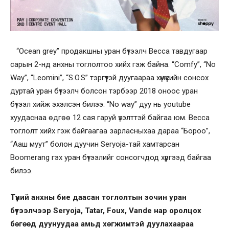
“Ocean grey” продакшны уран бүтээлч Becca тавдугаар
сарын 2-нд анхны тоглолтоо хийх гэж байна. “Comfy”, “No
Way”, “Leomini”, “S.O.S” тэргүүтэй дуугаараа хүмүүсийн сонсох
дуртай уран бүтээлч болсон тэрбээр 2018 оноос уран
бүтээл хийж эхэлсэн билээ. “No way” дуу нь youtube
хуудаснаа өдгөө 12 сая гаруй үзэлттэй байгаа юм. Becca
тоглолт хийх гэж байгаагаа зарласныхаа дараа “Бороо”,
“Ааш муут” болон дуучин Seryoja-тай хамтарсан
Boomerang гэх уран бүтээлийг сонсогчдод хүргээд байгаа
билээ.
Түүний анхны бие даасан тоглолтын зочин уран
бүтээлчээр Seryoja, Tatar, Foux, Vande нар оролцох
бөгөөд дуунуудаа амьд хөгжимтэй дуулахаараа