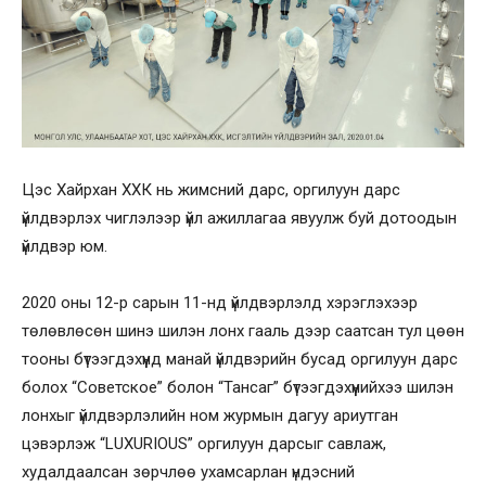
Цэс Хайрхан ХХК нь жимсний дарс, оргилуун дарс
үйлдвэрлэх чиглэлээр үйл ажиллагаа явуулж буй дотоодын
үйлдвэр юм.
2020 оны 12-р сарын 11-нд үйлдвэрлэлд хэрэглэхээр
төлөвлөсөн шинэ шилэн лонх гааль дээр саатсан тул цөөн
тооны бүтээгдэхүүнд манай үйлдвэрийн бусад оргилуун дарс
болох “Советское” болон “Тансаг” бүтээгдэхүүнийхээ шилэн
лонхыг үйлдвэрлэлийн ном журмын дагуу ариутган
цэвэрлэж “LUXURIOUS” оргилуун дарсыг савлаж,
худалдаалсан зөрчлөө ухамсарлан үндэсний