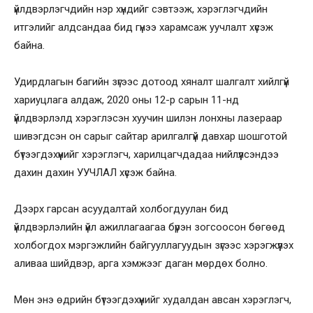
үйлдвэрлэгчдийн нэр хүндийг сэвтээж, хэрэглэгчдийн
итгэлийг алдсандаа бид гүнээ харамсаж уучлалт хүсэж
байна.
Удирдлагын багийн зүгээс дотоод хяналт шалгалт хийлгүй
хариуцлага алдаж, 2020 оны 12-р сарын 11-нд
үйлдвэрлэлд хэрэглэсэн хуучин шилэн лонхны лазераар
шивэгдсэн он сарыг сайтар арилгалгүй давхар шошготой
бүтээгдэхүүнийг хэрэглэгч, харилцагчдадаа нийлүүлсэндээ
дахин дахин УУЧЛАЛ хүсэж байна.
Дээрх гарсан асуудалтай холбогдуулан бид
үйлдвэрлэлийн үйл ажиллагаагаа бүрэн зогсоосон бөгөөд
холбогдох мэргэжлийн байгууллагуудын зүгээс хэрэгжүүлэх
аливаа шийдвэр, арга хэмжээг даган мөрдөх болно.
Мөн энэ өдрийн бүтээгдэхүүнийг худалдан авсан хэрэглэгч,