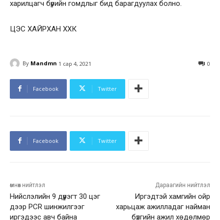
харилцагч бүрийн гомдлыг бид барагдуулах болно.
ЦЭС ХАЙРХАН ХХК
By
Mandmn
1 сар 4, 2021
0
Facebook
Twitter
Facebook
Twitter
өмнөх нийтлэл
Дараагийн нийтлэл
Нийслэлийн 9 дүүрэгт 30 цэг
Иргэдтэй хамгийн ойр
дээр PCR шинжилгээг
харьцаж ажилладаг найман
иргэдээс авч байна
бүлгийн ажил хөдөлмөр