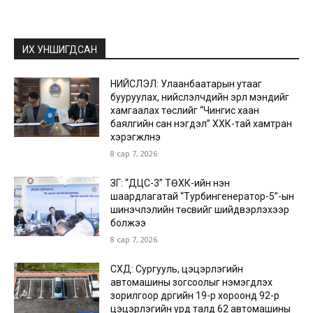
ИХ УНШИГДСАН
НИЙСЛЭЛ: Улаанбаатарын утааг
бууруулах, нийслэлчүүдийн эрүүл мэндийг
хамгаалах төслийг “Чингис хаан
баялгийн сан нэгдэл” ХХК-тай хамтран
хэрэгжүүлнэ
8 сар 7, 2026
ЗГ: “ДЦС-3” ТӨХК-ийн нэн
шаардлагатай “Турбингенератор-5”-ын
шинэчлэлийн төсвийг шийдвэрлэхээр
болжээ
8 сар 7, 2026
СХД: Сургууль, цэцэрлэгийн
автомашины зогсоолыг нэмэгдүүлэх
зорилгоор дүүргийн 19-р хороонд 92-р
цэцэрлэгийн урд талд 62 автомашины