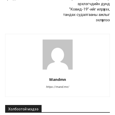
эрхлэгчдийн дунд
“Ковид-19”-ийг илрүүлэх,
тандах судалгааны ажлыг
эхлүүллээ
Mandmn
https://mand.mn/
Холбоотой мэдээ