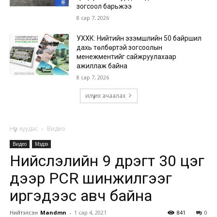
зогсоол барьжээ
8 сар 7, 2026
УХХК: Нийтийн эзэмшлийн 50 байршил
дахь төлбөртэй зогсоолын
менежментийг сайжруулахаар
ажиллаж байна
8 сар 7, 2026
илүү их ачаалах