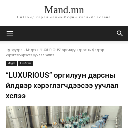
Mand.mn
Нийгэмд гэрэл нэмнэ-Оюуны гэрлийг асаана
Нүүр хуудас
Мэдээ
“LUXURIOUS” оргилуун дарсны үйлдвэр
хэрэглэгчдээсээ уучлал хүслээ
Мэдээ
Нийгэм
“LUXURIOUS” оргилуун дарсны
үйлдвэр хэрэглэгчдээсээ уучлал
хүслээ