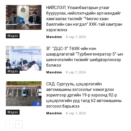
НИЙСЛЭЛ: Улаанбаатарын утааг
бууруулах, нийслэлчүүдийн эрүүл мэндийг
хамгаалах төслийг “Чингис хаан
баялгийн сан нэгдэл” ХХК-тай хамтран
хэрэгжүүлнэ
Мэдээ
Mandmn
-
8 сар 7, 2026
ЗГ: “ДЦС-3” ТӨХК-ийн нэн
шаардлагатай “Турбингенератор-5”-ын
шинэчлэлийн төсвийг шийдвэрлэхээр
болжээ
Мэдээ
Mandmn
-
8 сар 7, 2026
СХД: Сургууль, цэцэрлэгийн
автомашины зогсоолыг нэмэгдүүлэх
зорилгоор дүүргийн 19-р хороонд 92-р
цэцэрлэгийн урд талд 62 автомашины
зогсоол барьжээ
Мэдээ
Mandmn
-
8 сар 7, 2026