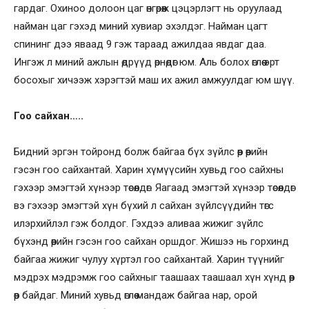
гардаг. Охиноо долоон цаг өнгөрөөж цэцэрлэгт нь оруулаад
найман цаг гэхэд миний хувиар эхэлдэг. Найман цагт
спининг дээ яваад 9 гэж тараад ажилдаа явдаг даа.
Ингэж л миний ажлын өдрүүд өрнөдөг юм. Аль болох өглөө эрт
босохыг хичээж хэрэгтэй маш их ажил амжуулдаг юм шүү.
Гоо сайхан…..
Бидний эргэн тойронд болж байгаа бүх зүйлс өөр өөрийн
гэсэн гоо сайхантай. Харин хүмүүсийн хувьд гоо сайхны
гэхээр эмэгтэй хүнээр төсөөлдөг. Яагаад эмэгтэй хүнээр төсөөлдөг
вэ гэхээр эмэгтэй хүн бүхий л сайхан зүйлсүүдийн төгс
илэрхийлэл гэж болдог. Гэхдээ аливаа жижиг зүйлс
бүхэнд өөрийн гэсэн гоо сайхан оршдог. Жишээ нь горхинд
байгаа жижиг чулуу хүртэл гоо сайхантай. Харин түүнийг
мэдрэх мэдрэмж гоо сайхныг таашаах таашаал хүн хүнд өөр
өөр байдаг. Миний хувьд өглөө мандаж байгаа нар, орой