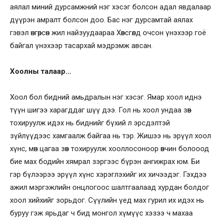
аялал миний дурсамжний нэг хэсэг болсон адал явдалаар
дүүрэн амралт болсон доо. Бас нэг дурсамтай аялах
гэвэл өнгөрсөн жил найзуудаараа Хөвсгөлд очсон үнэхээр гоё
байгал үнэхээр тасархай мэдрэмж авсан.
Хоолны талаар…
Хоол бол бидний амьдралын нэг хэсэг. Ямар хоол иднэ
түүн шигээ харагддаг шүү дээ. Гол нь хоол ундаа зөв
тохируулж идэх нь биднийг бүхий л эрсдэлтэй
зүйлүүдээс хамгаалж байгаа нь тэр. Жишээ нь эрүүл хоол
хүнс, мөн цагаа зөв тохируулж хооллосоноор өвчин болооод
бие мах бодийн хямрал зэргээс бүрэн ангижрах юм. Би
гэр бүлээрээ эрүүл хүнс хэрэглэхийг их хичээдэг. Гэхдээ
ажил мэргэжлийн онцлогоос шалтгаалаад хурдан болдог
хоол хийхийг зорьдог. Сүүлийн үед мах гурил их идэх нь
буруу гэж ярьдаг ч бид монгол хүмүүс хэзээ ч махаа