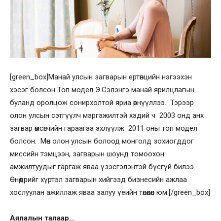
[green_box]Манай улсын загварын ертөнцийн нэгээхэн
хэсэг болсон Топ модел Э.Сэлэнгэ манай ярилцлагын
буланд оролцож сонирхолтой яриа өрнүүллээ. Тэрээр
олон улсын сэтгүүлч мэргэжилтэй хэдий ч 2003 онд анх
загвар өмсөгчийн гараагаа эхлүүлж 2011 оны топ модел
болсон. Мөн олон улсын болоод монголд зохиогддог
миссийн тэмцээн, загварын шоунд томоохон
амжилтуудыг гаргаж яваа үзэсгэлэнтэй бүсгүй билээ.
Өнөөдрийг хүртэл загварын хийгээд бизнесийн ажлаа
хослуулан ажиллаж яваа залуу үеийн төлөөлөл юм.[/green_box]
Аялалын талаар…