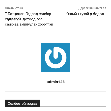
өмнөх нийтлэл
Дараагийн нийтлэл
Т.Батцэцэг: Гадаад хэлбэр
Өвлийн тухай өөр бодол…
хөөцөлдөлгүй, дотоод гоо
сайхнаа амилуулах хэрэгтэй
admin123
Холбоотой мэдээ