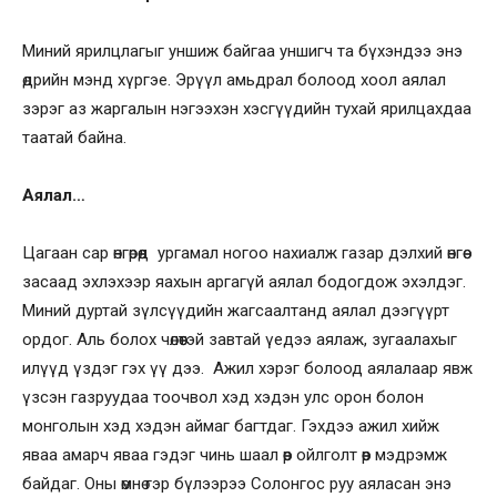
Миний ярилцлагыг уншиж байгаа уншигч та бүхэндээ энэ
өдрийн мэнд хүргэе. Эрүүл амьдрал болоод хоол аялал
зэрэг аз жаргалын нэгээхэн хэсгүүдийн тухай ярилцахдаа
таатай байна.
Аялал…
Цагаан сар өнгөрөөд ургамал ногоо нахиалж газар дэлхий өнгөө
засаад эхлэхээр яахын аргагүй аялал бодогдож эхэлдэг.
Миний дуртай зүлсүүдийн жагсаалтанд аялал дээгүүрт
ордог. Аль болох чөлөөтэй завтай үедээ аялаж, зугаалахыг
илүүд үздэг гэх үү дээ. Ажил хэрэг болоод аялалаар явж
үзсэн газруудаа тоочвол хэд хэдэн улс орон болон
монголын хэд хэдэн аймаг багтдаг. Гэхдээ ажил хийж
яваа амарч яваа гэдэг чинь шаал өөр ойлголт өөр мэдрэмж
байдаг. Оны өмнө гэр бүлээрээ Солонгос руу аяласан энэ