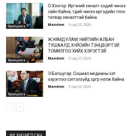
О.Хонгор: Иргэний хяналт хэдий чинээ
сайн байна, төдий чинээ иргэдийн төлсөн
татвар хяналттай байна
Mandmn
-
6 сар 25, 2026
Ярилцлага
Ж.НЯМДУЛАМ: НИЙТИЙН АЛБАН
ТУШААЛД ХҮЙСИЙН ТЭНЦВЭРТЭЙ
ТОМИЛГОО ХИЙХ ХЭРЭГТЭЙ
Mandmn
-
5 сар 27, 2026
Ярилцлага
Э.Батшугар: Сошиал медианы хэт
хэрэглээ сэтгэлзүйд сөргөөр нөлөөлж байна
Mandmn
-
3 сар 23, 2026
Ярилцлага
ИХ УНШИГДСАН