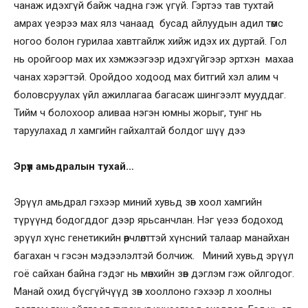
чанаж идэхгүй байж чадна гэж үгүй. Гэртээ тав тухтай
амрах үеэрээ мах ялз чанаад бусад айлуудын адил төмс
ногоо болон гурилаа хавтгайлж хийж идэх их дуртай. Гол
нь оройгоор мах их хэмжээгээр идэхгүйгээр эртхэн махаа
чанах хэрэгтэй. Оройдоо ходоод мах битгий хэл алим ч
боловсруулах үйл ажиллагаа багасаж шингээлт мууддаг.
Тийм ч болохоор аливаа нэгэн юмны жорыг, тунг нь
таруулахад л хамгийн гайхалтай болдог шүү дээ
Эрүүл амьдралын тухай…
Эрүүл амьдрал гэхээр миний хувьд зөв хоол хамгийн
түрүүнд бодогддог дээр ярьсанчлан. Нэг үеээ бодоход
эрүүл хүнс генетикийн өөрчлөлттэй хүнсний талаар манайхан
багахан ч гэсэн мэдээлэлтэй болчиж. Миний хувьд эрүүл
гоё сайхан байна гэдэг нь мөнхийн зөв дэглэм гэж ойлгодог.
Манай охид бүсгүйчүүд зөв хооллоно гэхээр л хоолны