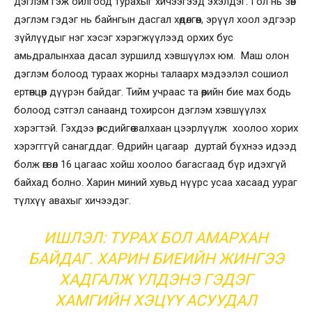
дэглэм гэж ойлгоод турахыг хичээгээд эхэлдэг. Гол нь зөв
дэглэм гэдэг нь байнгын дасгал хөдөлгөөн, эрүүл хоол эдгээр
зүйлүүдыг нэг хэсэг хэрэгжүүлээд орхих бус
амьдралынхаа дасал зуршилд хэвшүүлэх юм. Маш олон
дэглэм болоод тураах жорны талаарх мэдээлэл сошиол
ертөнцөөр дүүрэн байдаг. Тийм учраас та өөрийн бие мах бодь
болоод сэтгэл санаанд тохирсон дэглэм хэвшүүлэх
хэрэгтэй. Гэхдээ өөрсдийгөө залхаан цээрлүүлж хоолоо хорих
хэрэгггүй санагддаг. Өдрийн цагаар дуртай бүхнээ идээд
болж өгвөл 16 цагаас хойш хоолоо багасгаад бүр идэхгүй
байхад болно. Харин миний хувьд нүүрс усаа хасаад уураг
түлхүү авахыг хичээдэг.
ИШЛЭЛ: ТУРАХ БОЛ АМАРХАН
БАЙДАГ. ХАРИН БИЕИЙН ЖИНГЭЭ
ХАДГАЛЖ ҮЛДЭНЭ ГЭДЭГ
ХАМГИЙН ХЭЦҮҮ АСУУДАЛ