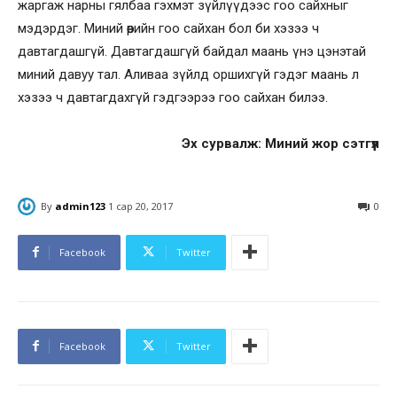
жаргаж нарны гялбаа гэхмэт зүйлүүдээс гоо сайхныг
мэдэрдэг. Миний өөрийн гоо сайхан бол би хэзээ ч
давтагдашгүй. Давтагдашгүй байдал маань үнэ цэнэтай
миний давуу тал. Аливаа зүйлд оршихгүй гэдэг маань л
хэзээ ч давтагдахгүй гэдгээрээ гоо сайхан билээ.
Эх сурвалж: Миний жор сэтгүүл
By
admin123
1 сар 20, 2017
0
Facebook
Twitter
Facebook
Twitter