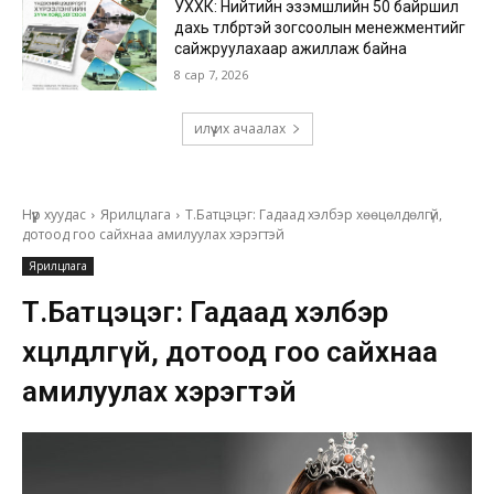
УХХК: Нийтийн эзэмшлийн 50 байршил
дахь төлбөртэй зогсоолын менежментийг
сайжруулахаар ажиллаж байна
8 сар 7, 2026
илүү их ачаалах