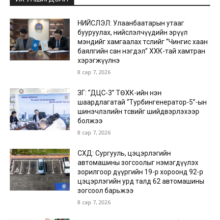
НИЙСЛЭЛ: Улаанбаатарын утааг
бууруулах, нийслэлчүүдийн эрүүл
мэндийг хамгаалах төслийг “Чингис хаан
баялгийн сан нэгдэл” ХХК-тай хамтран
хэрэгжүүлнэ
8 сар 7, 2026
ЗГ: “ДЦС-3” ТӨХК-ийн нэн
шаардлагатай “Турбингенератор-5”-ын
шинэчлэлийн төсвийг шийдвэрлэхээр
болжээ
8 сар 7, 2026
СХД: Сургууль, цэцэрлэгийн
автомашины зогсоолыг нэмэгдүүлэх
зорилгоор дүүргийн 19-р хороонд 92-р
цэцэрлэгийн урд талд 62 автомашины
зогсоол барьжээ
8 сар 7, 2026