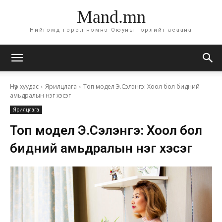
Mand.mn
Нийгэмд гэрэл нэмнэ-Оюуны гэрлийг асаана
Нүүр хуудас
Ярилцлага
Топ модел Э.Сэлэнгэ: Хоол бол бидний
амьдралын нэг хэсэг
Ярилцлага
Топ модел Э.Сэлэнгэ: Хоол бол
бидний амьдралын нэг хэсэг