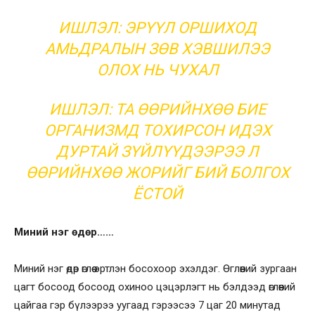
ИШЛЭЛ: ЭРҮҮЛ ОРШИХОД
АМЬДРАЛЫН ЗӨВ ХЭВШИЛЭЭ
ОЛОХ НЬ ЧУХАЛ
ИШЛЭЛ: ТА ӨӨРИЙНХӨӨ БИЕ
ОРГАНИЗМД ТОХИРСОН ИДЭХ
ДУРТАЙ ЗҮЙЛҮҮДЭЭРЭЭ Л
ӨӨРИЙНХӨӨ ЖОРИЙГ БИЙ БОЛГОХ
ЁСТОЙ
Миний нэг өдөр……
Миний нэг өдөр өглөө эртлэн босохоор эхэлдэг. Өглөөний зургаан
цагт босоод босоод охиноо цэцэрлэгт нь бэлдээд өглөөний
цайгаа гэр бүлээрээ уугаад гэрээсээ 7 цаг 20 минутад