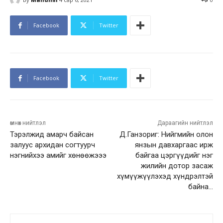
Facebook
Twitter
Facebook
Twitter
өмнөх нийтлэл
Дараагийн нийтлэл
Тэрэлжид амарч байсан
Д.Ганзориг: Нийгмийн олон
залуус архидан согтуурч
янзын давхаргаас ирж
нэгнийхээ амийг хөнөөжэээ
байгаа цэргүүдийг нэг
жилийн дотор засаж
хүмүүжүүлэхэд хүндрэлтэй
байна…