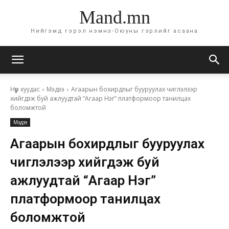
Mand.mn
Нийгэмд гэрэл нэмнэ-Оюуны гэрлийг асаана
Нүүр хуудас
Мэдээ
Агаарын бохирдлыг бууруулах чиглэлээр
хийгдэж буй ажлуудтай “Агаар Нэг” платформоор танилцах
боломжтой
Мэдээ
Агаарын бохирдлыг бууруулах
чиглэлээр хийгдэж буй
ажлуудтай “Агаар Нэг”
платформоор танилцах
боломжтой