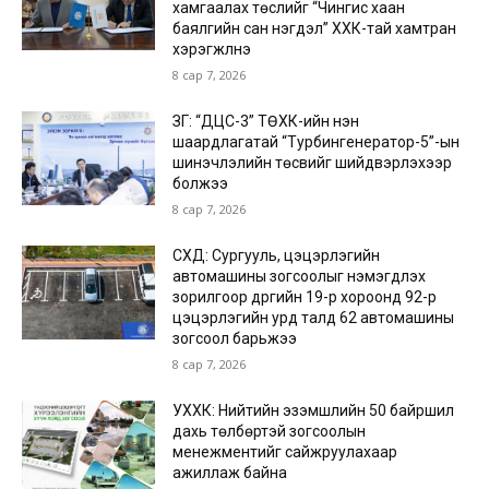
хамгаалах төслийг “Чингис хаан
баялгийн сан нэгдэл” ХХК-тай хамтран
хэрэгжүүлнэ
8 сар 7, 2026
ЗГ: “ДЦС-3” ТӨХК-ийн нэн
шаардлагатай “Турбингенератор-5”-ын
шинэчлэлийн төсвийг шийдвэрлэхээр
болжээ
8 сар 7, 2026
СХД: Сургууль, цэцэрлэгийн
автомашины зогсоолыг нэмэгдүүлэх
зорилгоор дүүргийн 19-р хороонд 92-р
цэцэрлэгийн урд талд 62 автомашины
зогсоол барьжээ
8 сар 7, 2026
УХХК: Нийтийн эзэмшлийн 50 байршил
дахь төлбөртэй зогсоолын
менежментийг сайжруулахаар
ажиллаж байна