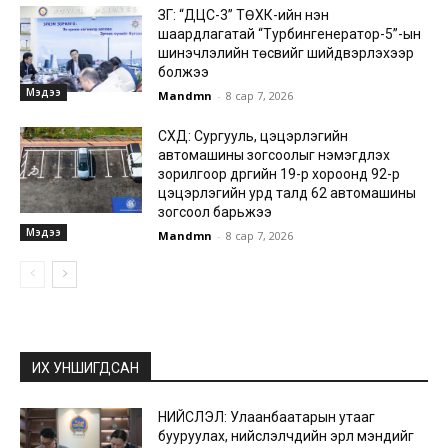
ЗГ: “ДЦС-3” ТӨХК-ийн нэн
шаардлагатай “Турбингенератор-5”-ын
шинэчлэлийн төсвийг шийдвэрлэхээр
болжээ
Мэдээ
Mandmn
-
8 сар 7, 2026
СХД: Сургууль, цэцэрлэгийн
автомашины зогсоолыг нэмэгдүүлэх
зорилгоор дүүргийн 19-р хороонд 92-р
цэцэрлэгийн урд талд 62 автомашины
зогсоол барьжээ
Мэдээ
Mandmn
-
8 сар 7, 2026
ИХ УНШИГДСАН
НИЙСЛЭЛ: Улаанбаатарын утааг
бууруулах, нийслэлчүүдийн эрүүл мэндийг