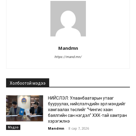
Mandmn
https://mand.mn/
Холбоотой мэдээ
НИЙСЛЭЛ: Улаанбаатарын утааг
бууруулах, нийслэлчүүдийн эрүүл мэндийг
хамгаалах төслийг “Чингис хаан
баялгийн сан нэгдэл” ХХК-тай хамтран
хэрэгжүүлнэ
Мэдээ
Mandmn
-
8 сар 7, 2026