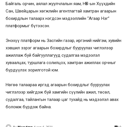
Байгаль орчин, аялал жуулчлалын яам, НҮБ-ын Хүүхдийн
Сан, Швейцарын хөгжлийн агентлагтай хамтран агаарын
бохирдлын талаарх нэгдсэн мэдээллийн “Агаар Нэг”
платформыг бүтээсэн.
Энэхүү платформ нь Засгийн газар, иргэний нийгэм, хувийн
хэвшил зэрэг агаарын бохирдлыг бууруулах чиглэлээр
ажиллаж буй байгууллагууд судалгаа мэдээлэл
хуваалцах, туршлага солилцох, хамтран ажиллах орчныг
бүрдүүлэх зорилготой юм.
Нөгөө талаараа иргэд агаарын бохирдлыг бууруулах
чиглэлээр хийгдэж буй хамгийн сүүлийн ажил, төсөл,
судалгаа, тайлангын талаар цаг тухайд нь мэдээлэл авах
боломж бүрдэж байна.
By
Mandmn
4 сар 6, 2021
0