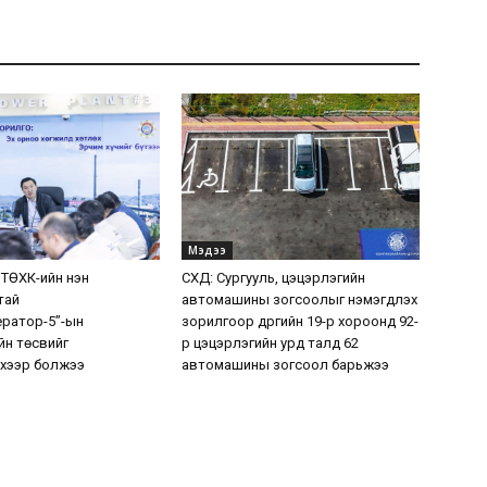
Мэдээ
 ТӨХК-ийн нэн
СХД: Сургууль, цэцэрлэгийн
тай
автомашины зогсоолыг нэмэгдүүлэх
ератор-5”-ын
зорилгоор дүүргийн 19-р хороонд 92-
н төсвийг
р цэцэрлэгийн урд талд 62
хээр болжээ
автомашины зогсоол барьжээ