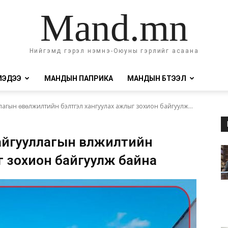
Mand.mn
Нийгэмд гэрэл нэмнэ-Оюуны гэрлийг асаана
МЭДЭЭ
МАНДЫН ПАПРИКА
МАНДЫН БҮТЭЭЛ
лагын өвөлжилтийн бэлтгэл хангуулах ажлыг зохион байгуулж...
байгууллагын өвөлжилтийн
г зохион байгуулж байна