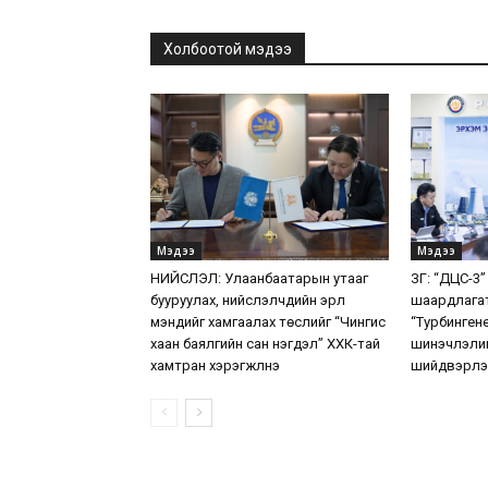
Холбоотой мэдээ
Мэдээ
Мэдээ
НИЙСЛЭЛ: Улаанбаатарын утааг
ЗГ: “ДЦС-3”
бууруулах, нийслэлчүүдийн эрүүл
шаардлага
мэндийг хамгаалах төслийг “Чингис
“Турбинген
хаан баялгийн сан нэгдэл” ХХК-тай
шинэчлэлий
хамтран хэрэгжүүлнэ
шийдвэрлэ