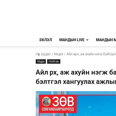
ЭХЛЭЛ
МАНДЫН LIVE
МАНДЫН 
Нүүр хуудас
Мэдээ
Айл өрх, аж ахуйн нэгж байгуул
Мэдээ
Нийгэм
Айл өрх, аж ахуйн нэгж 
бэлтгэл хангуулах ажлы