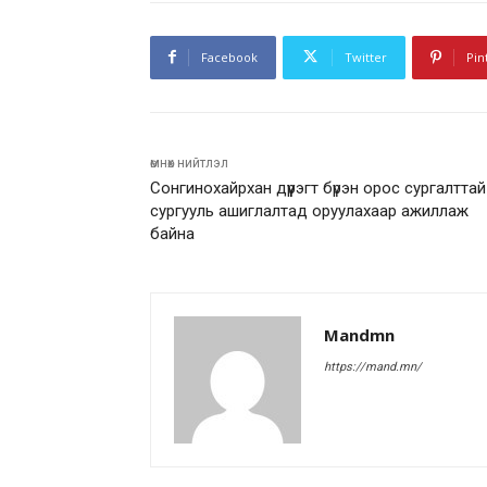
Facebook
Twitter
Pin
өмнөх нийтлэл
Сонгинохайрхан дүүрэгт бүрэн орос сургалттай
сургууль ашиглалтад оруулахаар ажиллаж
байна
Mandmn
https://mand.mn/