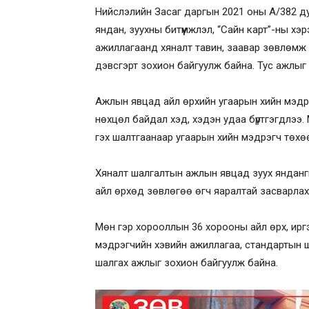
Нийслэлийн Засаг даргын 2021 оны А/382 ду
яндан, зуухны битүүмжлэл, “Сайн карт”-ны х
ажиллагаанд хяналт тавин, заавар зөвлөмж хү
дэвсгэрт зохион байгуулж байна. Тус ажлыг 
Ажлын явцад айл өрхийн угаарын хийн мэдрэ
нөхцөл байдал хэд, хэдэн удаа бүртгэгдлээ.
гэх шалтгаанаар угаарын хийн мэдрэгч төхө
Хяналт шалгалтын ажлын явцад зуух янданги
айл өрхөд зөвлөгөө өгч яаралтай засварлах
Мөн гэр хорооллын 36 хорооны айл өрх, ирг
мэдрэгчийн хэвийн ажиллагаа, стандартын ш
шалгах ажлыг зохион байгуулж байна.