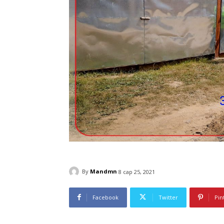
By
Mandmn
8 сар 25, 2021
Facebook
Twitter
Pin