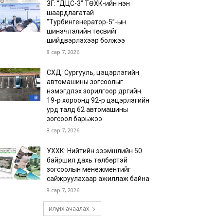
ЗГ: “ДЦС-3” ТӨХК-ийн нэн
шаардлагатай
“Турбингенератор-5”-ын
шинэчлэлийн төсвийг
шийдвэрлэхээр болжээ
8 сар 7, 2026
СХД: Сургууль, цэцэрлэгийн
автомашины зогсоолыг
нэмэгдүүлэх зорилгоор дүүргийн
19-р хороонд 92-р цэцэрлэгийн
урд талд 62 автомашины
зогсоол барьжээ
8 сар 7, 2026
УХХК: Нийтийн эзэмшлийн 50
байршил дахь төлбөртэй
зогсоолын менежментийг
сайжруулахаар ажиллаж байна
8 сар 7, 2026
илүү их ачаалах