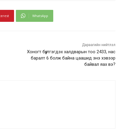
terest
WhatsApp
Дараагийн нийтлэл
Хоногт бүртгэгдэх халдварын тоо 2433, нас
баралт 6 болж байна цаашид энэ хэвээр
байвал яах вэ?