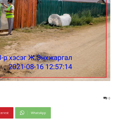
0
terest
WhatsApp