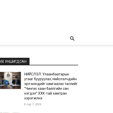
ИХ УНШИГДСАН
НИЙСЛЭЛ: Улаанбаатарын
утааг бууруулах, нийслэлчүүдийн
эрүүл мэндийг хамгаалах төслийг
“Чингис хаан баялгийн сан
нэгдэл” ХХК-тай хамтран
хэрэгжүүлнэ
8 сар 7, 2026