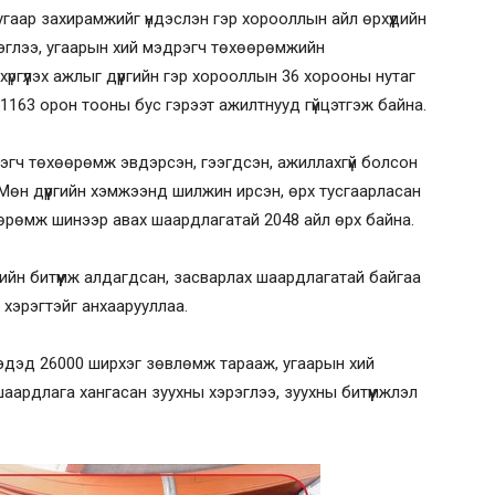
гаар захирамжийг үндэслэн гэр хорооллын айл өрхүүдийн
эрэглээ, угаарын хий мэдрэгч төхөөрөмжийн
ргүүлэх ажлыг дүүргийн гэр хорооллын 36 хорооны нутаг
1163 орон тооны бус гэрээт ажилтнууд гүйцэтгэж байна.
гч төхөөрөмж эвдэрсэн, гээгдсэн, ажиллахгүй болсон
 Мөн дүүргийн хэмжээнд шилжин ирсэн, өрх тусгаарласан
өрөмж шинээр авах шаардлагатай 2048 айл өрх байна.
йн битүүмж алдагдсан, засварлах шаардлагатай байгаа
 хэрэгтэйг анхаарууллаа.
эдэд 26000 ширхэг зөвлөмж тарааж, угаарын хий
аардлага хангасан зуухны хэрэглээ, зуухны битүүмжлэл