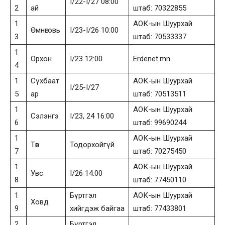
I/22-I/27 08:00
2
ай
штаб: 70322855
1
АОК-ын Шуурхай
Өмнөговь
I/23-I/26 10:00
3
штаб: 70533337
1
Орхон
I/23 12:00
Erdenet.mn
4
1
Сүхбаат
АОК-ын Шуурхай
I/25-I/27
5
ар
штаб: 70513511
1
АОК-ын Шуурхай
Сэлэнгэ
I/23, 24 16:00
6
штаб: 99690244
1
АОК-ын Шуурхай
Төв
Тодорхойгүй
7
штаб: 70275450
1
АОК-ын Шуурхай
Увс
I/26 14:00
8
штаб: 77450110
1
Бүртгэл
АОК-ын Шуурхай
Ховд
9
хийгдэж байгаа
штаб: 77433801
2
Бүртгэл