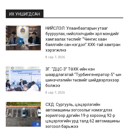
ИХ УНШИГДСАН
НИЙСЛЭЛ: Улаанбаатарын утааг
бууруулах, нийслэлчүүдийн эрүүл мэндийг
хамгаалах төслийг “Чингис хаан
баялгийн сан нэгдэл” ХХК-тай хамтран
хэрэгжүүлнэ
8 сар 7, 2026
ЗГ: “ДЦС-3” ТӨХК-ийн нэн
шаардлагатай “Турбингенератор-5”-ын
шинэчлэлийн төсвийг шийдвэрлэхээр
болжээ
8 сар 7, 2026
СХД: Сургууль, цэцэрлэгийн
автомашины зогсоолыг нэмэгдүүлэх
зорилгоор дүүргийн 19-р хороонд 92-р
цэцэрлэгийн урд талд 62 автомашины
зогсоол барьжээ