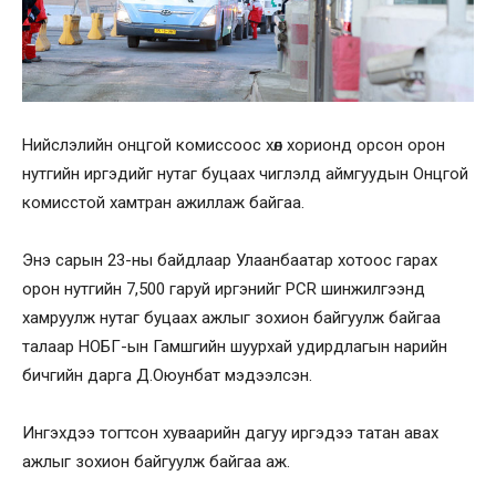
Нийслэлийн онцгой комиссоос хөл хорионд орсон орон
нутгийн иргэдийг нутаг буцаах чиглэлд аймгуудын Онцгой
комисстой хамтран ажиллаж байгаа.
Энэ сарын 23-ны байдлаар Улаанбаатар хотоос гарах
орон нутгийн 7,500 гаруй иргэнийг PCR шинжилгээнд
хамруулж нутаг буцаах ажлыг зохион байгуулж байгаа
талаар НОБГ-ын Гамшгийн шуурхай удирдлагын нарийн
бичгийн дарга Д.Оюунбат мэдээлсэн.
Ингэхдээ тогтсон хуваарийн дагуу иргэдээ татан авах
ажлыг зохион байгуулж байгаа аж.