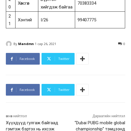
Хөвсгөл
70383334
0
хийгдэж байгаа
2
Хэнтий
I/26
99407775
1
By
Mandmn
1 сар 26, 2021
0
Facebook
Twitter
Facebook
Twitter
өмнөх нийтлэл
Дараагийн нийтлэл
Хүүхдүүд гулгаж байгаад
“Dubai PUBG mobile global
гэмтэж бэртэх нь ихсэж
championship” тэмцээнд