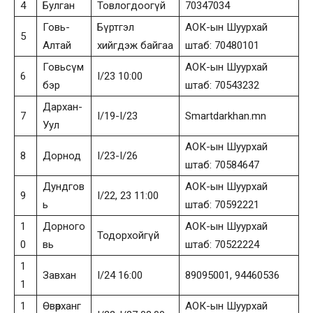
4
Булган
Товлогдоогүй
70347034
Говь-
Бүртгэл
АОК-ын Шуурхай
5
Алтай
хийгдэж байгаа
штаб: 70480101
Говьсүм
АОК-ын Шуурхай
6
I/23 10:00
бэр
штаб: 70543232
Дархан-
7
I/19-I/23
Smartdarkhan.mn
Уул
АОК-ын Шуурхай
8
Дорнод
I/23-I/26
штаб: 70584647
Дундгов
АОК-ын Шуурхай
9
I/22, 23 11:00
ь
штаб: 70592221
1
Дорного
АОК-ын Шуурхай
Тодорхойгүй
0
вь
штаб: 70522224
1
Завхан
I/24 16:00
89095001, 94460536
1
1
Өвөрханг
АОК-ын Шуурхай