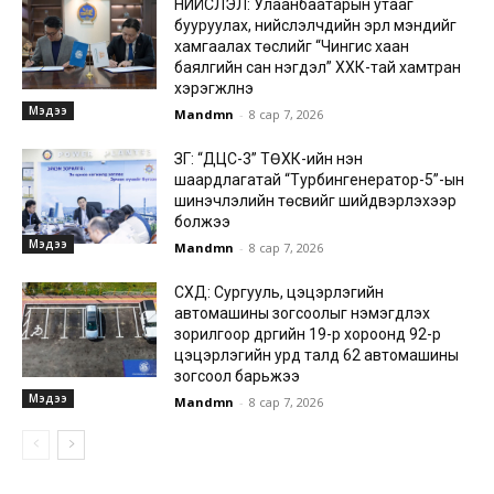
НИЙСЛЭЛ: Улаанбаатарын утааг
бууруулах, нийслэлчүүдийн эрүүл мэндийг
хамгаалах төслийг “Чингис хаан
баялгийн сан нэгдэл” ХХК-тай хамтран
хэрэгжүүлнэ
Мэдээ
Mandmn
-
8 сар 7, 2026
ЗГ: “ДЦС-3” ТӨХК-ийн нэн
шаардлагатай “Турбингенератор-5”-ын
шинэчлэлийн төсвийг шийдвэрлэхээр
болжээ
Мэдээ
Mandmn
-
8 сар 7, 2026
СХД: Сургууль, цэцэрлэгийн
автомашины зогсоолыг нэмэгдүүлэх
зорилгоор дүүргийн 19-р хороонд 92-р
цэцэрлэгийн урд талд 62 автомашины
зогсоол барьжээ
Мэдээ
Mandmn
-
8 сар 7, 2026