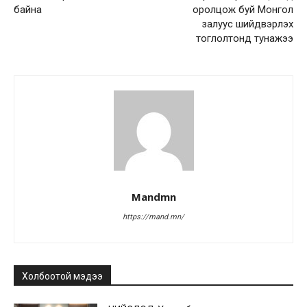
байна
оролцож буй Монгол
залуус шийдвэрлэх
тоглолтонд тунажээ
Mandmn
https://mand.mn/
Холбоотой мэдээ