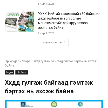
8 сар 7, 2026
УХХК: Нийтийн эзэмшлийн 50 байршил
дахь төлбөртэй зогсоолын
менежментийг сайжруулахаар
ажиллаж байна
8 сар 7, 2026
илүү их ачаалах