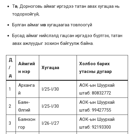
Төв, Дорноговь аймаг иргэдээ татан авах хугацаа нь
тодорхойгүй,
Булган аймаг мөн хугацаагаа товлоогүй
Бусад аймаг нийслэлд гацсан иргэдээ бүртгэх, татан
авах ажлуудыг зохион байгуулж байна.
Д
Аймгий
Холбоо барих
/
Хугацаа
н нэр
утасны дугаар
д
Арханга
АОК-ын Шуурхай
1
I/25-I/30
й
штаб: 80832772
Баян-
АОК-ын Шуурхай
2
I/25-I/30
Өлгий
штаб: 99427755
Баянхон
АОК-ын Шуурхай
3
I/26-I/27
гор
штаб: 92193300