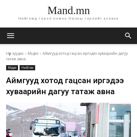
Mand.mn
Нийгэмд гэрэл нэмнэ-Оюуны гэрлийг асаана
Нүүр хуудас
Мэдээ
Аймгууд хотод гацсан иргэдээ хуваарийн дагуу
татаж авна
Мэдээ
Нийгэм
Аймгууд хотод гацсан иргэдээ
хуваарийн дагуу татаж авна