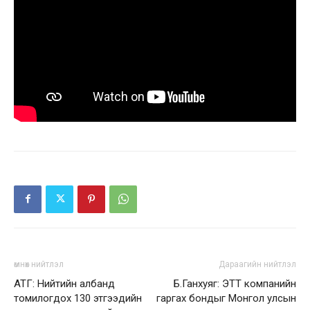
өмнөх нийтлэл
Дараагийн нийтлэл
АТГ: Нийтийн албанд
Б.Ганхуяг: ЭТТ компанийн
томилогдох 130 этгээдийн
гаргах бондыг Монгол улсын