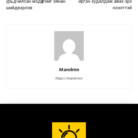
урьдчилсан мэдүүлгийг хянан
иргэн худалдаж авах эрх
шийдвэрлэв
нээлттэй
Mandmn
https://mand.mn/