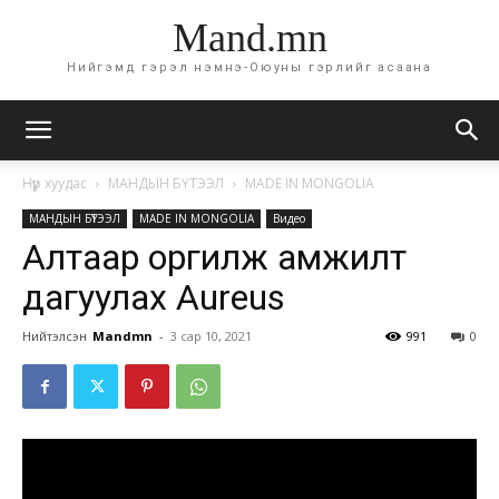
Mand.mn
Нийгэмд гэрэл нэмнэ-Оюуны гэрлийг асаана
Нүүр хуудас
МАНДЫН БҮТЭЭЛ
MADE IN MONGOLIA
МАНДЫН БҮТЭЭЛ
MADE IN MONGOLIA
Видео
Алтаар оргилж амжилт
дагуулах Aureus
Нийтэлсэн
Mandmn
-
3 сар 10, 2021
991
0