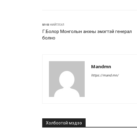
өмнөх нийтлэл
Г.Болор Монголын анхны эмэгтэй генерал
болно
Mandmn
https://mand.mn/
Холбоотой мэдээ