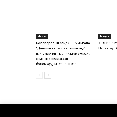
Мэдээ
Мэдээ
Боловсролын сайд Л.Энх-Амгалан
ХЗДХЯ: “Яв
“Дэлхийн залуу манлайлагчид”
Нарантуул 
нийгэмлэгийн төлөөлөгчидтэй уулзаж,
хамтын ажиллагааны
боломжуудыг хэлэлцжээ