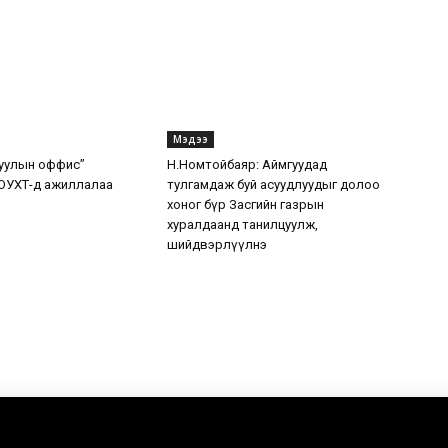
Мэдээ
уулын оффис”
Н.Номтойбаяр: Аймгуудад
ОУХТ-д ажиллалаа
тулгамдаж буй асуудлуудыг долоо
хоног бүр Засгийн газрын
хуралдаанд танилцуулж,
шийдвэрлүүлнэ