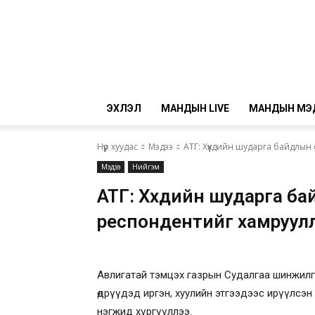
ЭХЛЭЛ
МАНДЫН LIVE
МАНДЫН МЭ
Нүүр хуудас
Мэдээ
АТГ: Хүүхдийн шударга байдлын
Мэдээ
Нийгэм
АТГ: Хүүхдийн шударга б
респондентийг хамруул
Авлигатай тэмцэх газрын Судалгаа шинжилгэ
өдрүүдэд иргэн, хуулийн этгээдээс ирүүлсэн 3
нэгжид хүргүүллээ.