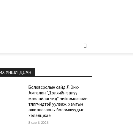
ИХ УНШИГДСАН
Боловсролын сайд Л.Энх-
Амгалан “Дэлхийн залуу
манлайлагчид” нийгэмлэгийн
төлөөлөгчидтэй уулзаж, хамтын
ажиллагааны боломжуудыг
хэлэлцжээ
8 сар 6, 2026