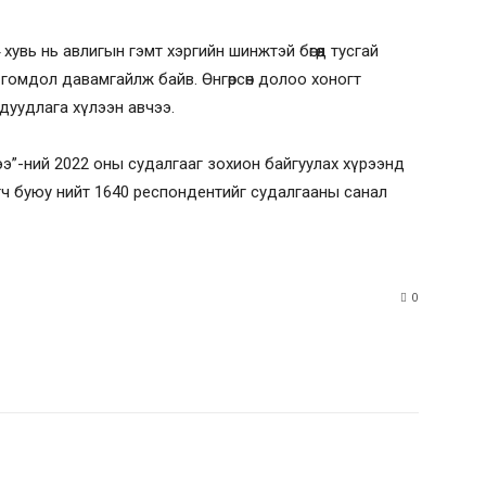
 хувь нь авлигын гэмт хэргийн шинжтэй бөгөөд тусгай
ой гомдол давамгайлж байв. Өнгөрсөн долоо хоногт
дуудлага хүлээн авчээ.
э”-ний 2022 оны судалгааг зохион байгуулах хүрээнд
рагч буюу нийт 1640 респондентийг судалгааны санал
0
rest
WhatsApp
rest
WhatsApp