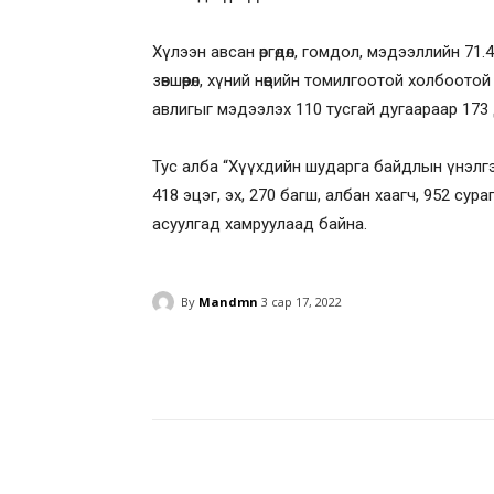
Хүлээн авсан өргөдөл, гомдол, мэдээллийн 71.4
зөвшөөрөл, хүний нөөцийн томилгоотой холбоот
авлигыг мэдээлэх 110 тусгай дугаараар 173 
Тус алба “Хүүхдийн шударга байдлын үнэлгэ
418 эцэг, эх, 270 багш, албан хаагч, 952 су
асуулгад хамруулаад байна.
By
Mandmn
3 сар 17, 2022
Facebook
Twitter
Pinte
Facebook
Twitter
Pinte