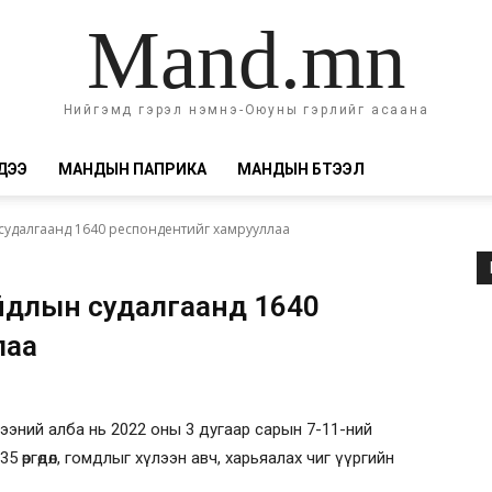
Mand.mn
Нийгэмд гэрэл нэмнэ-Оюуны гэрлийг асаана
ДЭЭ
МАНДЫН ПАПРИКА
МАНДЫН БҮТЭЭЛ
 судалгаанд 1640 респондентийг хамрууллаа
айдлын судалгаанд 1640
лаа
эний алба нь 2022 оны 3 дугаар сарын 7-11-ний
5 өргөдөл, гомдлыг хүлээн авч, харьяалах чиг үүргийн