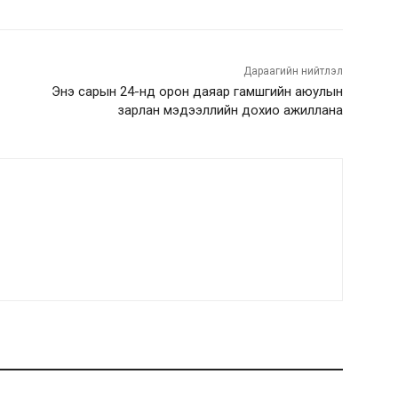
Дараагийн нийтлэл
Энэ сарын 24-нд орон даяар гамшгийн аюулын
зарлан мэдээллийн дохио ажиллана