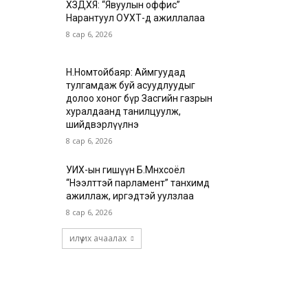
ХЗДХЯ: “Явуулын оффис”
Нарантуул ОУХТ-д ажиллалаа
8 сар 6, 2026
Н.Номтойбаяр: Аймгуудад
тулгамдаж буй асуудлуудыг
долоо хоног бүр Засгийн газрын
хуралдаанд танилцуулж,
шийдвэрлүүлнэ
8 сар 6, 2026
УИХ-ын гишүүн Б.Мөнхсоёл
“Нээлттэй парламент” танхимд
ажиллаж, иргэдтэй уулзлаа
8 сар 6, 2026
илүү их ачаалах