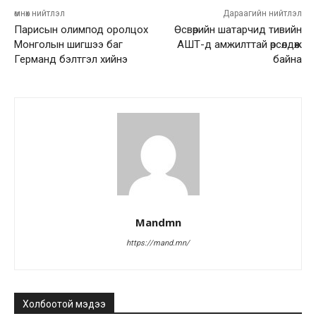
өмнөх нийтлэл
Дараагийн нийтлэл
Парисын олимпод оролцох
Өсвөрийн шатарчид тивийн
Монголын шигшээ баг
АШТ-д амжилттай өрсөлдөж
Германд бэлтгэл хийнэ
байна
Mandmn
https://mand.mn/
Холбоотой мэдээ