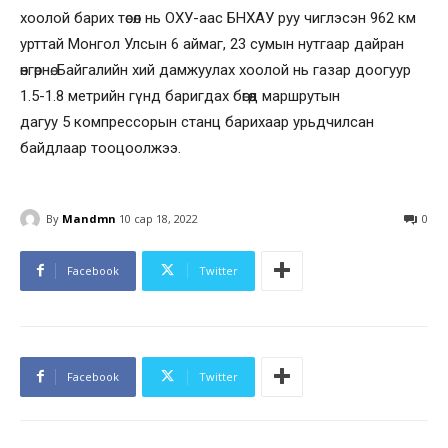
хоолой барих төсөл нь ОХУ-аас БНХАУ руу чиглэсэн 962 км
урттай Монгол Улсын 6 аймаг, 23 сумын нутгаар дайран
өнгөрнө. Байгалийн хий дамжуулах хоолой нь газар доогуур
1.5-1.8 метрийн гүнд баригдах бөгөөд маршрутын
дагуу 5 компрессорын станц барихаар урьдчилсан
байдлаар тооцоолжээ.
By
Mandmn
10 сар 18, 2022
0
Facebook
Twitter
Facebook
Twitter