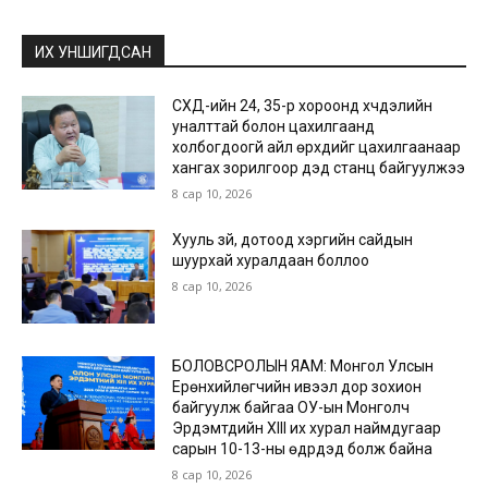
ИХ УНШИГДСАН
СХД-ийн 24, 35-р хороонд хүчдэлийн
уналттай болон цахилгаанд
холбогдоогүй айл өрхүүдийг цахилгаанаар
хангах зорилгоор дэд станц байгуулжээ
8 сар 10, 2026
Хууль зүй, дотоод хэргийн сайдын
шуурхай хуралдаан боллоо
8 сар 10, 2026
БОЛОВСРОЛЫН ЯАМ: Монгол Улсын
Ерөнхийлөгчийн ивээл дор зохион
байгуулж байгаа ОУ-ын Монголч
Эрдэмтдийн XIII их хурал наймдугаар
сарын 10-13-ны өдрүүдэд болж байна
8 сар 10, 2026