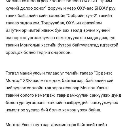
Москва хотноо өнгөрсөн 7 хоногт болсон ОХУ-ын “Эрчим
хүчний долоо хоног” форумын үеэр ОХУ-аас БНХАУ руу
тавих байгалийн хийн хоолойн “Сибрийн хүч-2” төслийн
талаар хөндсөн юм. Тодруулбал, ОХУ-ын ерөнхийлөгч
В.Путин эрчимтэй хөгжиж буй зах зээлд эрчим хүчний
экспортоо үргэлжлүүлэн нэмэгдүүлэхээ мэдэгдэж, тус
төслийн Монголын хэсгийн бүтээн байгуулалтад идэвхтэй
оролцох болно гэдгий онцолсон.
Тэгвэл манай улсын талаас уг төслийн талаар “Эрдэнэс
Монгол” ХХК-иас мэдэгдэж байгаагаар, байгалийн хий
нийлүүлэх хоолойн төсөл хэрэгжсэнээр Монгол Улсын
төсвийн орлого нэмэгдэж, төсвөөр дамжуулан санхүүжих дунд
болон урт хугацааны хөгжлийн хөтөлбөрүүдийг санхүүжүүлэх
нэмэлт эх үүсвэр бий болно хэмээн үзэж байна.
Монгол Улсын нутгаар дамжин өнгөрөх байгалийн хийн