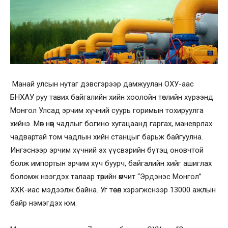
Манай улсын нутаг дэвсгэрээр дамжуулан ОХУ-аас
БНХАУ руу тавих байгалийн хийн хоолойн төслийн хүрээнд
Монгол Улсад эрчим хүчний суурь горимын тохируулга
хийнэ. Мөн нөөц чадлыг богино хугацаанд гаргах, маневрлах
чадвартай том чадлын хийн станцыг барьж байгуулна.
Ингэснээр эрчим хүчний эх үүсвэрийн бүтэц оновчтой
болж импортын эрчим хүч буурч, байгалийн хийг ашиглах
боломж нээгдэх талаар төрийн өмчит “Эрдэнэс Монгол”
ХХК-иас мэдээлж байна. Уг төсөл хэрэгжснээр 13000 ажлын
байр нэмэгдэх юм.