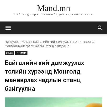
Mand.mn
Нийгэмд гэрэл нэмнэ-Оюуны гэрлийг асаана
Нүүр хуудас
Мэдээ
Байгалийн хий дамжуулах төслийн хүрээнд
Монголд маневрлах чадлын станц байгуулна
Мэдээ
Нийгэм
Байгалийн хий дамжуулах
төслийн хүрээнд Монголд
маневрлах чадлын станц
байгуулна