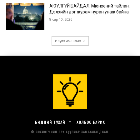
БИДНИЙ ТУХАЙ
ХОЛБОО БАРИХ
© ЗОХИОГЧИЙН ЭРХ ХУУЛИАР ХАМГААЛАГДСАН.