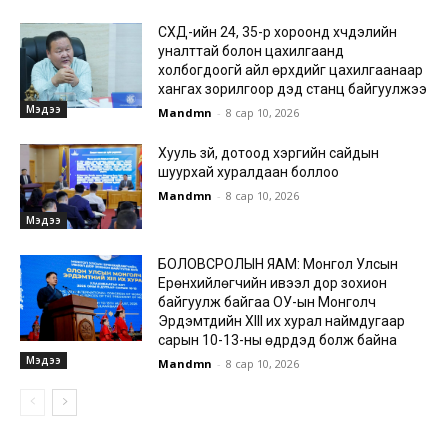
СХД-ийн 24, 35-р хороонд хүчдэлийн
уналттай болон цахилгаанд
холбогдоогүй айл өрхүүдийг цахилгаанаар
хангах зорилгоор дэд станц байгуулжээ
Мэдээ
Mandmn
-
8 сар 10, 2026
Хууль зүй, дотоод хэргийн сайдын
шуурхай хуралдаан боллоо
Mandmn
-
8 сар 10, 2026
Мэдээ
БОЛОВСРОЛЫН ЯАМ: Монгол Улсын
Ерөнхийлөгчийн ивээл дор зохион
байгуулж байгаа ОУ-ын Монголч
Эрдэмтдийн XIII их хурал наймдугаар
сарын 10-13-ны өдрүүдэд болж байна
Мэдээ
Mandmn
-
8 сар 10, 2026