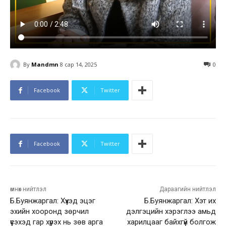
By
Mandmn
8 сар 14, 2025
0
Facebook
Twitter
Facebook
Twitter
өмнөх нийтлэл
Дараагийн нийтлэл
Б.Буянжаргал: Хүүхэд эцэг
Б.Буянжаргал: Хэт их
эхийн хооронд зөрчил
дэлгэцийн хэрэглээ амьд
үүсэхэд гар хүрэх нь зөв арга
харилцааг байхгүй болгож