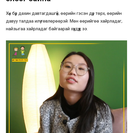
Хүн бүр дахин давтагдашгүй, өөрийн гэсэн дүр төрх, өөрийн
давуу талдаа илүү төвлөрөөрэй. Мөн өөрийгөө хайрладаг,
найзыгаа хайрладаг байгаарай хүүхдүүд ээ.