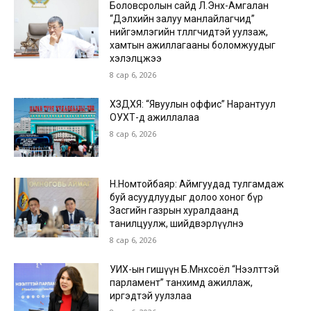
Боловсролын сайд Л.Энх-Амгалан
“Дэлхийн залуу манлайлагчид”
нийгэмлэгийн төлөөлөгчидтэй уулзаж,
хамтын ажиллагааны боломжуудыг
хэлэлцжээ
8 сар 6, 2026
ХЗДХЯ: “Явуулын оффис” Нарантуул
ОУХТ-д ажиллалаа
8 сар 6, 2026
Н.Номтойбаяр: Аймгуудад тулгамдаж
буй асуудлуудыг долоо хоног бүр
Засгийн газрын хуралдаанд
танилцуулж, шийдвэрлүүлнэ
8 сар 6, 2026
УИХ-ын гишүүн Б.Мөнхсоёл “Нээлттэй
парламент” танхимд ажиллаж,
иргэдтэй уулзлаа