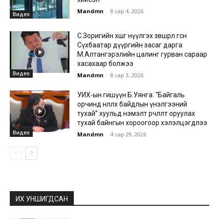
Mandmn
-
8 сар 4, 2026
Видео
С.Зоригийн хөшөөг нүүлгэх зөвшөөрөл өгсөн
Сүхбаатар дүүргийн засаг дарга
М.Алтангэрэлийн цалинг гурван сараар
хасахаар болжээ
Видео
Mandmn
-
8 сар 3, 2026
УИХ-ын гишүүн Б.Уянга: “Байгаль
орчинд нөлөөлөх байдлын үнэлгээний
тухай” хуульд нэмэлт өөрчлөлт оруулах
тухай байнгын хороогоор хэлэлцэгдлээ
Видео
Mandmn
-
4 сар 29, 2026
ИХ УНШИГДСАН