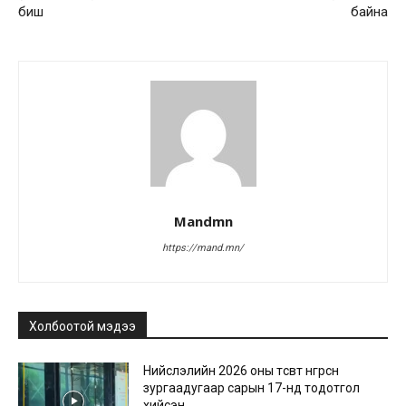
биш
байна
Mandmn
https://mand.mn/
Холбоотой мэдээ
Нийслэлийн 2026 оны төсөвт өнгөрсөн
зургаадугаар сарын 17-нд тодотгол
хийсэн