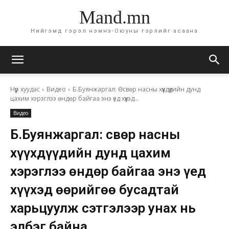
Mand.mn
Нийгэмд гэрэл нэмнэ-Оюуны гэрлийг асаана
Нүүр хуудас
Видео
Б.Буянжаргал: Өсвөр насны хүүхдүүдийн дунд
цахим хэрэглээ өндөр байгаа энэ үед хүүхэд...
Видео
Б.Буянжаргал: Өсвөр насны
хүүхдүүдийн дунд цахим
хэрэглээ өндөр байгаа энэ үед
хүүхэд өөрийгөө бусадтай
харьцуулж сэтгэлээр унах нь
элбэг байна