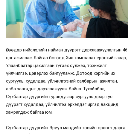
Өнөөдөр нийслэлийн найман дүүрэгт дархлаажуулалтын 46
цэг ажиллаж байгаа бөгөөд Хил хамгаалах ерөнхий газар,
Улаанбаатар цахилгаан түгээх сүлжээ, тохижилт
үйлчилгээ, цэвэрлэх байгууламж, Дотоод хэргийн их
сургууль, худалдаа, үйлчилгээний салбарын ажилтан,
алба хаагчдыг дархлаажуулж байна. Тухайлбал,
Сүхбаатар дүүргийн гуравдугаар сургууль дээр тус
дүүрэгт худалдаа, үйлчилгээ эрхэлдэг иргэд вакцинд
хамрагдаж байгаа юм.
Сүхбаатар дүүргийн Эрүүл мэндийн төвийн орлогч дарга