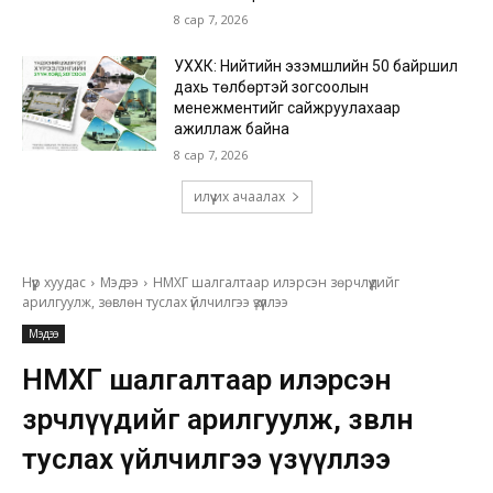
8 сар 7, 2026
УХХК: Нийтийн эзэмшлийн 50 байршил
дахь төлбөртэй зогсоолын
менежментийг сайжруулахаар
ажиллаж байна
8 сар 7, 2026
илүү их ачаалах