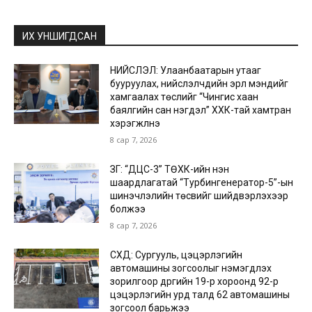
ИХ УНШИГДСАН
НИЙСЛЭЛ: Улаанбаатарын утааг
бууруулах, нийслэлчүүдийн эрүүл мэндийг
хамгаалах төслийг “Чингис хаан
баялгийн сан нэгдэл” ХХК-тай хамтран
хэрэгжүүлнэ
8 сар 7, 2026
ЗГ: “ДЦС-3” ТӨХК-ийн нэн
шаардлагатай “Турбингенератор-5”-ын
шинэчлэлийн төсвийг шийдвэрлэхээр
болжээ
8 сар 7, 2026
СХД: Сургууль, цэцэрлэгийн
автомашины зогсоолыг нэмэгдүүлэх
зорилгоор дүүргийн 19-р хороонд 92-р
цэцэрлэгийн урд талд 62 автомашины
зогсоол барьжээ