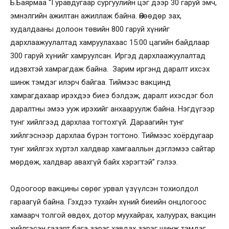
Б.Баярмаа “Гуравдугаар сургуулийн цэг дээр 30 гаруй эмч,
эмнэлгийн ажилтан ажиллаж байна. Өнөөдөр зах,
худалдааны долоон төвийн 800 гаруй хүнийг
дархлаажуулалтад хамруулахаас 15:00 цагийн байдлаар
300 гаруй хүнийг хамруулсан. Иргэд дархлаажуулалтад
идэвхтэй хамрагдаж байна. Зарим иргэнд даралт ихсэх
шинж тэмдэг илэрч байгаа. Тиймээс вакцинд
хамрагдахаар ирэхдээ биеэ бэлдэж, даралт ихэсдэг бол
даралтны эмээ ууж ирэхийг анхааруулж байна. Нэгдүгээр
тунг хийлгээд дархлаа тогтохгүй. Дараагийн тунг
хийлгэснээр дархлаа бүрэн тогтоно. Тиймээс хоёрдугаар
тунг хийлгэх хүртэл халдвар хамгааллын дэглэмээ сайтар
мөрдөж, халдвар авахгүй байх хэрэгтэй” гэлээ.
Одоогоор вакцины сөрөг урвал үзүүлсэн тохиолдол
гараагүй байна. Гэхдээ тухайн хүний биеийн онцлогоос
хамаарч толгой өвдөх, дотор муухайрах, халуурах, вакцин
хийлгэсэн газарт бага зэрэг хавдах зэрэг шинж тэмдэг