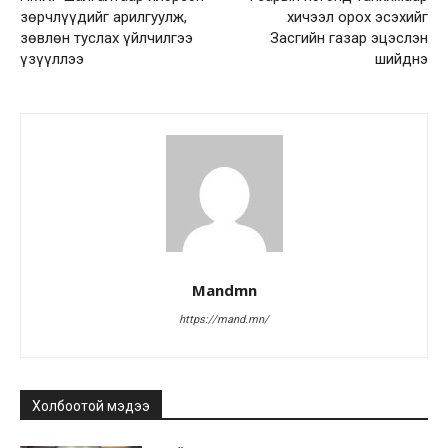
зөрчлүүдийг арилгуулж,
хичээл орох эсэхийг
зөвлөн туслах үйлчилгээ
Засгийн газар эцэслэн
үзүүллээ
шийднэ
Mandmn
https://mand.mn/
Холбоотой мэдээ