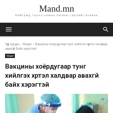
Mand.mn
Нийгэмд гэрэл нэмнэ-Оюуны гэрлийг асаана
Нүүр хуудас
Мэдээ
Вакцины хоёрдугаар тунг хийлгэх хүртэл халдвар
авахгүй байх хэрэгтэй
Мэдээ
Вакцины хоёрдугаар тунг
хийлгэх хүртэл халдвар авахгүй
байх хэрэгтэй