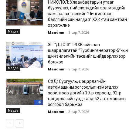
НИЙСЛЭЛ: Улаанбаатарын утааг
бууруулах, нийслэлчүүдийн эрүүл мэндийг
хамгаалах төслийг “Чингис хаан
баялгийн сан нэгдэл” ХХК-тай хамтран
хэрэгжүүлнэ
Мэдээ
Mandmn
-
8 сар 7, 2026
ЗГ: “ДЦС-3” ТӨХК-ийн нэн
шаардлагатай “Турбингенератор-5”-ын
шинэчлэлийн төсвийг шийдвэрлэхээр
болжээ
Мэдээ
Mandmn
-
8 сар 7, 2026
СХД: Сургууль, цэцэрлэгийн
автомашины зогсоолыг нэмэгдүүлэх
зорилгоор дүүргийн 19-р хороонд 92-р
цэцэрлэгийн урд талд 62 автомашины
зогсоол барьжээ
Мэдээ
Mandmn
-
8 сар 7, 2026