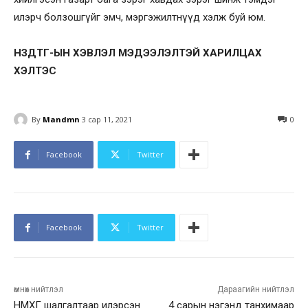
илэрч болзошгүйг эмч, мэргэжилтнүүд хэлж буй юм.
НЗДТГ-ЫН ХЭВЛЭЛ МЭДЭЭЛЭЛТЭЙ ХАРИЛЦАХ
ХЭЛТЭС
By
Mandmn
3 сар 11, 2021
0
Facebook
Twitter
Facebook
Twitter
өмнөх нийтлэл
Дараагийн нийтлэл
НМХГ шалгалтаар илэрсэн
4 сарын нэгэнд танхимаар