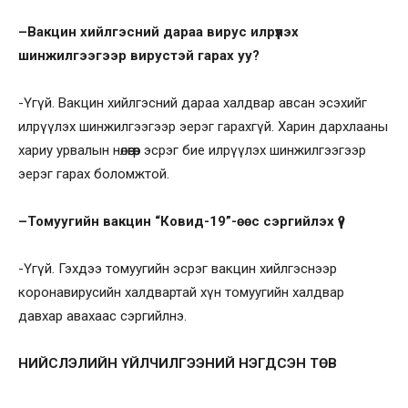
–
Вакцин хийлгэсний дараа вирус илрүүлэх
шинжилгээгээр
вирустэй
гарах уу?
-Үгүй. Вакцин хийлгэсний дараа халдвар авсан эсэхийг
илрүүлэх шинжилгээгээр эерэг гарахгүй. Харин дархлааны
хариу урвалын нөлөөгөөр эсрэг бие илрүүлэх шинжилгээгээр
эерэг гарах боломжтой.
–
Томуугийн вакцин
“
Ковид-19
”
-өөс сэргийлэх үү?
-Үгүй. Гэхдээ томуугийн эсрэг вакцин хийлгэснээр
коронавирусийн халдвартай хүн томуугийн халдвар
давхар авахаас сэргийлнэ.
НИЙСЛЭЛИЙН ҮЙЛЧИЛГЭЭНИЙ НЭГДСЭН ТӨВ