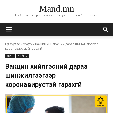
Mand.mn
Нийгэмд гэрэл нэмнэ-Оюуны гэрлийг асаана
Нүүр хуудас
Мэдээ
Вакцин хийлгэсний дараа шинжилгээгээр
коронавирустэй гарахгүй
Мэдээ
Нийгэм
Вакцин хийлгэсний дараа
шинжилгээгээр
коронавирустэй гарахгүй