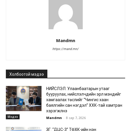
Mandmn
https://mand.mn/
Холбоотой мэдээ
НИЙСЛЭЛ: Улаанбаатарын утааг
бууруулах, нийслэлчүүдийн эрүүл мэндийг
хамгаалах төслийг “Чингис хаан
баялгийн сан нэгдэл” ХХК-тай хамтран
хэрэгжүүлнэ
Мэдээ
Mandmn
-
8 сар 7, 2026
ЗГ: “ДЦС-3” ТӨХК-ийн нэн