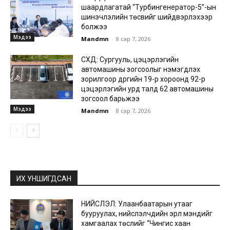
шаардлагатай “Турбингенератор-5”-ын
шинэчлэлийн төсвийг шийдвэрлэхээр
болжээ
Мэдээ
Mandmn
-
8 сар 7, 2026
СХД: Сургууль, цэцэрлэгийн
автомашины зогсоолыг нэмэгдүүлэх
зорилгоор дүүргийн 19-р хороонд 92-р
цэцэрлэгийн урд талд 62 автомашины
зогсоол барьжээ
Мэдээ
Mandmn
-
8 сар 7, 2026
ИХ УНШИГДСАН
НИЙСЛЭЛ: Улаанбаатарын утааг
бууруулах, нийслэлчүүдийн эрүүл мэндийг
хамгаалах төслийг “Чингис хаан