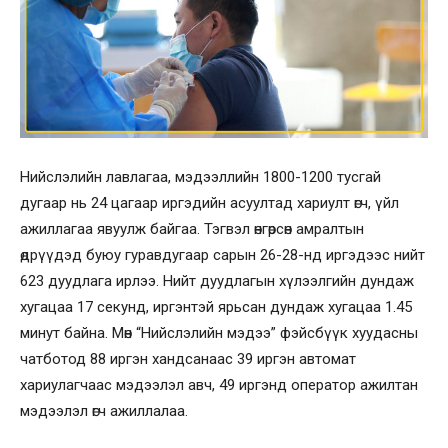
Нийслэлийн лавлагаа, мэдээллийн 1800-1200 тусгай
дугаар нь 24 цагаар иргэдийн асуултад хариулт өгч, үйл
ажиллагаа явуулж байгаа. Тэгвэл өнгөрсөн амралтын
өдрүүдэд буюу гуравдугаар сарын 26-28-нд иргэдээс нийт
623 дуудлага ирлээ. Нийт дуудлагын хүлээлгийн дундаж
хугацаа 17 секунд, иргэнтэй ярьсан дундаж хугацаа 1.45
минут байна. Мөн “Нийслэлийн мэдээ” фэйсбүүк хуудасны
чатботод 88 иргэн хандсанаас 39 иргэн автомат
хариулагчаас мэдээлэл авч, 49 иргэнд оператор ажилтан
мэдээлэл өгч ажиллалаа.