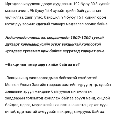
Иргэдээс ирүүлсэн дээрх дуудлагын 192 буюу 30.8 хувийг
машин ачилт, 96 буюу 15.4 хувийг төрийн байгууллагын
үйлчилгээ, хаяг, утас, байршил, 94 буюу 15.1 хувийг орон
нутаг руу зорчих хөдөлгөөний талаарх мэдээлэл эзэлж байна.
Нийслэлийн лавлагаа, мэдээллийн 1800-1200 тусгай
дугаарт коронавирусийн эсрэг вакцинтай холбоотой
иргэдээс түгээмэл ирж байгаа асуултад хариулт өгье.
–
Вакциныг ямар хүмүүст хийж байгаа вэ?
-Вакцины нөөц хязгаарлагдмал байгаатай холбоотой
Монгол Улсын Засгийн газраас хамгийн түрүүнд төр, хувийн
хэвшлийн эрүүл мэндийн байгууллагын ажилтан,
халдварын голомтод ажиллаж байгаа эрүүл мэнд, онцгой
байдал, цэрэг, мэргэжлийн хяналтын ажилтан, архаг хууч
өвчтэй, өндөр настай хүмүүсийг вакцинд хамруулж байгаа.