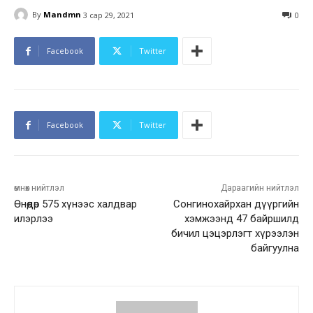
By
Mandmn
3 сар 29, 2021
0
Facebook
Twitter
Facebook
Twitter
өмнөх нийтлэл
Дараагийн нийтлэл
Өнөөдөр 575 хүнээс халдвар
Сонгинохайрхан дүүргийн
илэрлээ
хэмжээнд 47 байршилд
бичил цэцэрлэгт хүрээлэн
байгуулна