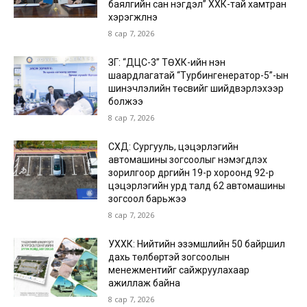
баялгийн сан нэгдэл” ХХК-тай хамтран
хэрэгжүүлнэ
8 сар 7, 2026
ЗГ: “ДЦС-3” ТӨХК-ийн нэн
шаардлагатай “Турбингенератор-5”-ын
шинэчлэлийн төсвийг шийдвэрлэхээр
болжээ
8 сар 7, 2026
СХД: Сургууль, цэцэрлэгийн
автомашины зогсоолыг нэмэгдүүлэх
зорилгоор дүүргийн 19-р хороонд 92-р
цэцэрлэгийн урд талд 62 автомашины
зогсоол барьжээ
8 сар 7, 2026
УХХК: Нийтийн эзэмшлийн 50 байршил
дахь төлбөртэй зогсоолын
менежментийг сайжруулахаар
ажиллаж байна
8 сар 7, 2026