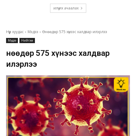
илүү их ачаалах