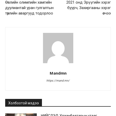
Өвлийн олимпийн хамгийн
2021 онд Эрүүгийн хэрэг
дуулиантай уран гулгалтын
буурч, Захиргааны хэрэг
төрлийн аваргууд тодорлоо
өсчээ
Mandmn
https://mand.mn/
Холбоотой мэдээ
НИЙСЛЭЛ: Улаанбаатарын утааг