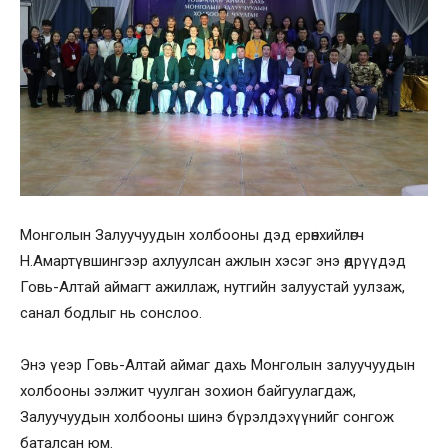
Монголын Залуучуудын холбооны дэд ерөнхийлөгч
Н.Амартүвшингээр ахлуулсан ажлын хэсэг энэ өдрүүдэд
Говь-Алтай аймагт ажиллаж, нутгийн залуустай уулзаж,
санал бодлыг нь сонслоо.
Энэ үеэр Говь-Алтай аймаг дахь Монголын залуучуудын
холбооны ээлжит чуулган зохион байгуулагдаж,
Залуучуудын холбооны шинэ бүрэлдэхүүнийг сонгож
баталсан юм.