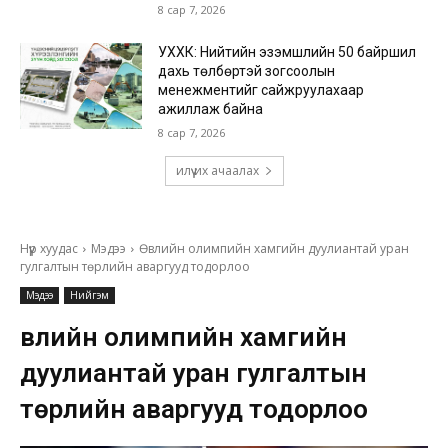
8 сар 7, 2026
УХХК: Нийтийн эзэмшлийн 50 байршил
дахь төлбөртэй зогсоолын
менежментийг сайжруулахаар
ажиллаж байна
8 сар 7, 2026
илүү их ачаалах