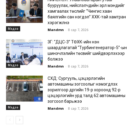
бууруулах, нийслэлчүүдийн эрүүл мэндийг
хамгаалах төслийг “Чингис хаан
баялгийн сан нэгдэл” ХХК-тай хамтран
хэрэгжүүлнэ
Мэдээ
Mandmn
-
8 сар 7, 2026
ЗГ: “ДЦС-3” ТӨХК-ийн нэн
шаардлагатай “Турбингенератор-5”-ын
шинэчлэлийн төсвийг шийдвэрлэхээр
болжээ
Мэдээ
Mandmn
-
8 сар 7, 2026
СХД: Сургууль, цэцэрлэгийн
автомашины зогсоолыг нэмэгдүүлэх
зорилгоор дүүргийн 19-р хороонд 92-р
цэцэрлэгийн урд талд 62 автомашины
зогсоол барьжээ
Мэдээ
Mandmn
-
8 сар 7, 2026