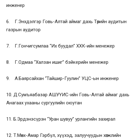
инженер
6. Г.Энхдэлгэр Говь-Алтай аймаг дахь Төрийн аудитын
газрын аудитор
7. Г.Гончигсумлаа “Их буудал” ХХК-ийн менежер
8. Г.Одмаа “Халзан ишиг” бэйкерийн менежер
9. А.Баярсайхан “Тайшир-Гуулин” УЦС-ын инженер
10. Д.Сумъяабазар АШУҮИС-ийн Говь-Алтай аймаг дахь
Анагаах ухааны сургуулийн оюутан
11. Б.Эрдэнэсүрэн “Уран шувуу” урлангийн захирал
12. Т.Мөнх-Амар Гэрбүл, хүүхэд, залуучуудын хөгжлийн