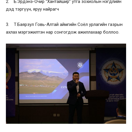
2. Б.Эрдэнэ-Очир “Хантайшир” утга зохиолын нэгдлийн
дэд тэргүүн, яруу найрагч
3. Т.Баярзул Говь-Алтай аймгийн Соёл урлагийн газрын
ахлах мэргэжилтэн нар сонгогдож ажиллахаар боллоо.