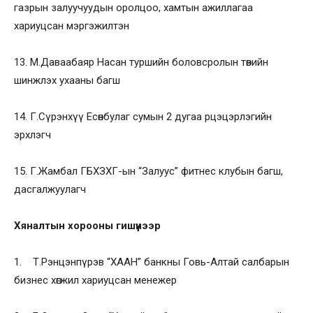
газрын залуучуудын оролцоо, хамтын ажиллагаа
хариуцсан мэргэжилтэн
13. М.Даваабаяр Насан туршийн боловсролын төвийн
шинжлэх ухааны багш
14. Г.Сүрэнхүү Есөнбулаг сумын 2 дугаа рцэцэрлэгийн
эрхлэгч
15. Г.Жамбал ГБХЗХГ-ын “Залуус” фитнес клубын багш,
дасгалжуулагч
Хяналтын хорооны гишүүнээр
1. Т.Рэнцэнпүрэв “ХААН” банкны Говь-Алтай салбарын
бизнес хөгжил хариуцсан менежер