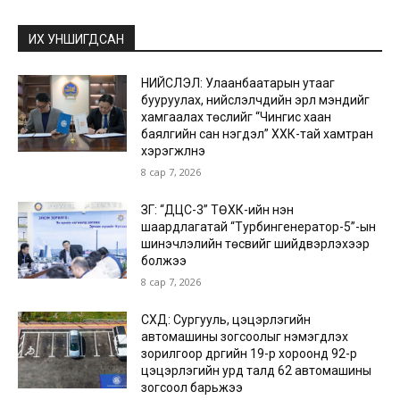
ИХ УНШИГДСАН
НИЙСЛЭЛ: Улаанбаатарын утааг
бууруулах, нийслэлчүүдийн эрүүл мэндийг
хамгаалах төслийг “Чингис хаан
баялгийн сан нэгдэл” ХХК-тай хамтран
хэрэгжүүлнэ
8 сар 7, 2026
ЗГ: “ДЦС-3” ТӨХК-ийн нэн
шаардлагатай “Турбингенератор-5”-ын
шинэчлэлийн төсвийг шийдвэрлэхээр
болжээ
8 сар 7, 2026
СХД: Сургууль, цэцэрлэгийн
автомашины зогсоолыг нэмэгдүүлэх
зорилгоор дүүргийн 19-р хороонд 92-р
цэцэрлэгийн урд талд 62 автомашины
зогсоол барьжээ