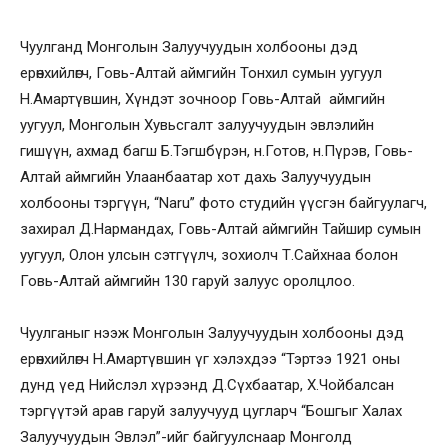
Чуулганд Монголын Залуучуудын холбооны дэд
ерөнхийлөгч, Говь-Алтай аймгийн Тонхил сумын уугуул
Н.Амартүвшин, Хүндэт зочноор Говь-Алтай аймгийн
уугуул, Монголын Хувьсгалт залуучуудын эвлэлийн
гишүүн, ахмад багш Б.Тэгшбүрэн, н.Готов, н.Пүрэв, Говь-
Алтай аймгийн Улаанбаатар хот дахь Залуучуудын
холбооны тэргүүн, “Naru” фото студийн үүсгэн байгуулагч,
захирал Д.Нармандах, Говь-Алтай аймгийн Тайшир сумын
уугуул, Олон улсын сэтгүүлч, зохиолч Т.Сайхнаа болон
Говь-Алтай аймгийн 130 гаруй залуус оролцлоо.
Чуулганыг нээж Монголын Залуучуудын холбооны дэд
ерөнхийлөгч Н.Амартүвшин үг хэлэхдээ “Тэртээ 1921 оны
дунд үед Нийслэл хүрээнд Д.Сүхбаатар, Х.Чойбалсан
тэргүүтэй арав гаруй залуучууд цугларч “Бошгыг Халах
Залуучуудын Эвлэл”-ийг байгуулснаар Монголд