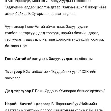
н.Бат-Ирээдүй, Монголын Залуучуудын холбооны
“Хөдөлмөрийн алдар” цол тэмдгээр “Халзан ишиг бэйкер”-ийн
ахлах бэйкер Б.Сугармаа нар шагнагдлаа.
Чуулганаар Говь-Алтай аймаг дахь Залуучуудын
холбооны тэргүүн, дэд тэргүүн, нарийн бичгийн дарга,
тэргүүлэгч гишүүд, хяналтын хорооны гишүүдийг сонгож
баталсан юм.
Говь-Алтай аймаг дахь Залуучуудын холбоо
ны
Тэргүүнээр
Ё.Хатанбаатар / “Буудайн хөх уулс” ХХК-ийн
захирал/
Дэд тэргүүнээр
Б.Баян-Эрдэнэ /Хувиараа бизнес эрхлэгч/
Нарийн бичгийн даргаар
Б.Шаравнямбуу /Нийгмийн
даатгалын хэлтсийн орлого шимтгэлийн улсын байцаагч/