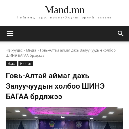
Mand.mn
Нийгэмд гэрэл нэмнэ-Оюуны гэрлийг асаана
Нүүр хуудас
Мэдээ
Говь-Алтай аймаг дахь Залуучуудын холбоо
ШИНЭ БАГАА бүрдүүлжээ
Мэдээ
Нийгэм
Говь-Алтай аймаг дахь
Залуучуудын холбоо ШИНЭ
БАГАА бүрдүүлжээ