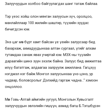
Залуучуудын холбоо байгуулагдах шанг татаж байлаа.
Тэр үеэс хойш олон мянган залуусын хүч, оролцоо,
манлайллаар 100 жилийн шаштир, түүхийн хуудас
бичигдсэн юм.
Энэ цаг мөч бүрт хамт байсан үе үеийн залуусаар бид
бахархаж, ахмадуудынхаа алтан сургаал, үгийг алхам
тутамдаа санаж явах учиртай юм. МЗХ-ны түүхийн
дараагийн шинэ зуун эхэлж байна. Залуус бид амжилтаа
илүү бататгаж, алдаагаа залруулж ажиллана. Гагцхүү
нэгдмэл нэг байж Монгол залуусынхаа үнэ цэнэ, ур
чадвар, боловсролыг Дэлхийд гаргаж чадна…“ хэмээн
онцоллоо.
Мөн Говь-Алтай аймгийн уугуул, Монголын Хувьсгалт
залуучуудын эвлэлийн гишүүн, ахмад багш Б.Тэгшбүрэн