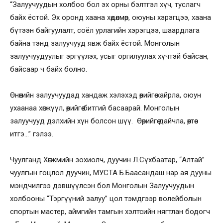
“Залуучуудын холбоо бол эх орны бэлтгэл хүч, туслагч
байх ёстой. Эх оронд хаана хөдөлмөр, оюуны хэрэгцээ, хаана
бүтээн байгуулалт, соёл урлагийн хэрэгцээ, шаардлага
байна тэнд залуучууд явж байх ёстой. Монголын
залуучуудуулыг эргүүлэх, усыг оргилуулах хүчтэй байсан,
байсаар ч байх болно.
Өнөөгийн залуучуудад хандаж хэлэхэд өөрийгөө хайрла, оюун
ухаанаа хөгжүүл, өөрийгөө битгий басаарай. Монголын
залуучууд дэлхийн хүн болсон шүү. Өөрийгөө дайчла, өөртөө
итгэ…” гэлээ.
Чуулганд Хөгжмийн зохиолч, дуучин Л.Сүхбаатар, “Алтай”
чуулгын гоцлол дуучин, МУСТА Б.Баасандаш нар ая дууны
мэндчилгээ дэвшүүлсэн бол Монголын Залуучуудын
холбооны “Тэргүүний залуу” цол тэмдгээр волейболын
спортын мастер, аймгийн тамгын хэлтсийн нягтлан бодогч