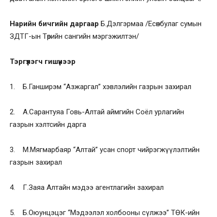
Нарийн бичгийн даргаар
Б.Дэлгэрмаа /Есөнбулаг сумын
ЗДТГ-ын Төрийн сангийн мэргэжилтэн/
Тэргүүлэгч гишүүнээр
1. Б.Ганширэм “Азжаргал” хэвлэлийн газрын захирал
2. А.Сарантуяа Говь-Алтай аймгийн Соёл урлагийн
газрын хэлтсийн дарга
3. М.Мягмарбаяр “Алтай” усан спорт чийрэгжүүлэлтийн
газрын захирал
4. Г.Заяа Алтайн мэдээ агентлагийн захирал
5. Б.Оюунцэцэг “Мэдээлэл холбооны сүлжээ” ТӨК-ийн