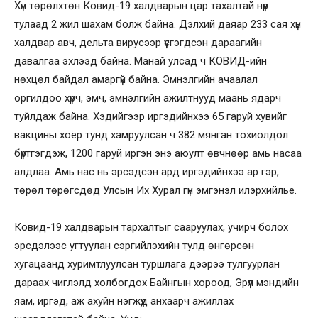
Хүн төрөлхтөн Ковид-19 халдварын цар тахалтай нүүр
тулаад 2 жил шахам болж байна. Дэлхий даяар 233 сая хүн
халдвар авч, дельта вирусээр үүсгэгдсэн дараагийн
давалгаа эхлээд байна. Манай улсад ч КОВИД-ийн
нөхцөл байдал амаргүй байна. Эмнэлгийн ачаалал
оргилдоо хүрч, эмч, эмнэлгийн ажилтнууд маань ядарч
туйлдаж байна. Хэдийгээр иргэдийнхээ 65 гаруй хувийг
вакцины хоёр тунд хамруулсан ч 382 мянган тохиолдол
бүртгэгдэж, 1200 гаруй иргэн энэ аюулт өвчнөөр амь насаа
алдлаа. Амь нас нь эрсэдсэн ард иргэдийнхээ ар гэр,
төрөл төрөгсдөд Улсын Их Хурал гүн эмгэнэл илэрхийлье.
Ковид-19 халдварын тархалтыг сааруулах, учирч болох
эрсдэлээс угтуулан сэргийлэхийн тулд өнгөрсөн
хугацаанд хуримтлуулсан туршлага дээрээ тулгуурлан
дараах чиглэлд холбогдох Байнгын хороод, Эрүүл мэндийн
яам, иргэд, аж ахуйн нэгжүүд анхаарч ажиллах