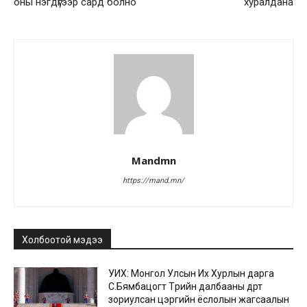
оны нэгдүгээр сард болно
хуралдана
Mandmn
https://mand.mn/
Холбоотой мэдээ
УИХ: Монгол Улсын Их Хурлын дарга
С.Бямбацогт Төрийн далбааны өдөрт
зориулсан цэргийн ёслолын жагсаалын