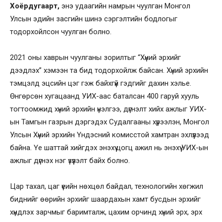
Хоёрдугаарт,
энэ удаагийн намрын чуулган Монгол
Улсын эдийн засгийн шинэ сэргэлтийн бодлогыг
тодорхойлсон чуулган болно.
2021 оны хаврын чуулганы зорилтыг “Хүний эрхийг
дээдлэх” хэмээн та бид тодорхойлж байсан. Хүний эрхийн
тэмцэлд эцсийн цэг гэж байхгүй гэдгийг дахин хэлье.
Өнгөрсөн хугацаанд УИХ-аас баталсан 400 гаруй хууль
тогтоомжид хүний эрхийн үнэлгээ, дүгнэлт хийх ажлыг УИХ-
ын Тамгын газрын дэргэдэх Судалгааны хүрээлэн, Монгол
Улсын Хүний эрхийн Үндэсний комисстой хамтран эхлүүлээд
байна. Үе шаттай хийгдэх энэхүү цогц ажил нь энэхүү УИХ-ын
ажлыг дүгнэх нэг үзүүлэлт байх болно.
Цар тахал, цаг үеийн нөхцөл байдал, технологийн хөгжил
биднийг өөрийн эрхийг шаардахын хамт бусдын эрхийг
хүндлэх зарчмыг баримталж, цахим орчинд хүний эрх, эрх