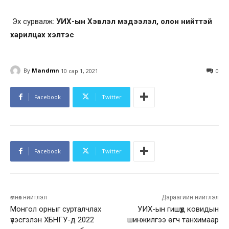
Эх сурвалж:
УИХ-ын Хэвлэл мэдээлэл, олон нийттэй
харилцах хэлтэс
By
Mandmn
10 сар 1, 2021
0
Facebook
Twitter
Facebook
Twitter
өмнөх нийтлэл
Дараагийн нийтлэл
Монгол орныг сурталчлах
УИХ-ын гишүүд ковидын
үзэсгэлэн ХБНГУ-д 2022
шинжилгээ өгч танхимаар