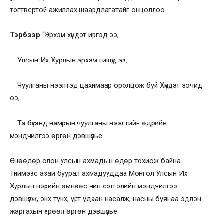
тогтвортой ажиллах шаардлагатайг онцоллоо.
Тэрбээр
“Эрхэм хүндэт иргэд ээ,
Улсын Их Хурлын эрхэм гишүүд ээ,
Чуулганы нээлтэд цахимаар оролцож буй Хүндэт зочид
оо,
Та бүхэнд намрын чуулганы нээлтийн өдрийн
мэндчилгээ өргөн дэвшүүлье.
Өнөөдөр олон улсын ахмадын өдөр тохиож байна.
Тиймээс азай буурал ахмадууддаа Монгол Улсын Их
Хурлын нэрийн өмнөөс чин сэтгэлийн мэндчилгээ
дэвшүүлж, энх тунх, урт удаан насалж, насны буянаа эдлэн
жаргахын ерөөл өргөн дэвшүүлье.