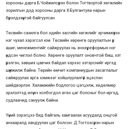
хорооны дарга Б.Чойжилсүрэн болон Тогтвортой хөгжлийн
зорилгын дэд хорооны дарга Х.Булгантуяа нарын
бүрэлдэхүүнтэй байгуулсан.
Төсвийн сахилга бол эдийн засгийн хөгжлийг эрчимжүүлэх
нэг чухал хэрэгсэл юм. Төсвийн хөрөнгө оруулалтын үр
ашиг, менежментийг сайжруулах нь энэхүү реформын нэг
үндсэн чиглэл болно. Хөрөнгө оруулалт оновчтой биш, хэт
үрэлгэн, завших цавчих байдал хэрээс хэтэрснийг иргэд
шүүмжилж байна. Төрийн өмчит компаниудын засаглалыг
сайжруулах арга хэмжээг хойшлуулалгүй эцэслэн
шийдвэрлэе. Халамжийн бодлогоо цэгцэлж, хөдөлмөр
эрхлэлтэд илүү ач холбогдол өгөх цаг болсныг бол иргэд,
судлаачид сануулж байна.
Үүний зэрэгцээ бид байгаль хамгаалах асуудалд онцгой
анхааралд хандуулах цаг болсон. Д.Тогтохсүрэн нарын