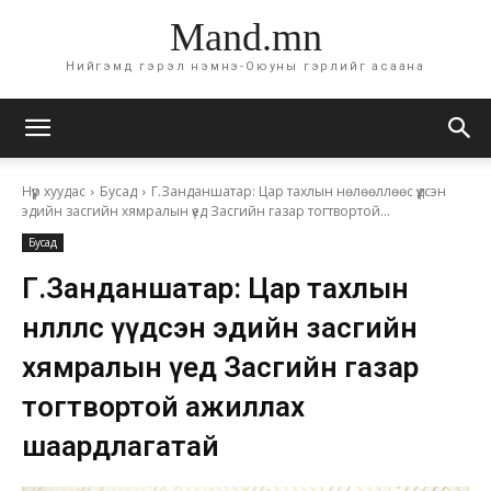
Mand.mn
Нийгэмд гэрэл нэмнэ-Оюуны гэрлийг асаана
Нүүр хуудас
Бусад
Г.Занданшатар: Цар тахлын нөлөөллөөс үүдсэн
эдийн засгийн хямралын үед Засгийн газар тогтвортой...
Бусад
Г.Занданшатар: Цар тахлын
нөлөөллөөс үүдсэн эдийн засгийн
хямралын үед Засгийн газар
тогтвортой ажиллах
шаардлагатай