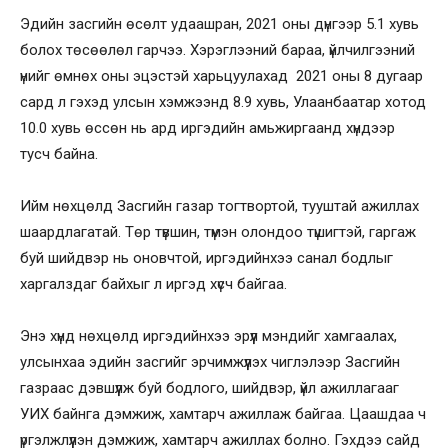
Эдийн засгийн өсөлт удаашран, 2021 оны дүнгээр 5.1 хувь
болох төсөөлөл гарчээ. Хэрэглээний бараа, үйлчилгээний
үнийг өмнөх оны эцэстэй харьцуулахад 2021 оны 8 дугаар
сард л гэхэд улсын хэмжээнд 8.9 хувь, Улаанбаатар хотод
10.0 хувь өссөн нь ард иргэдийн амьжиргаанд хүндээр
тусч байна.
Ийм нөхцөлд Засгийн газар тогтвортой, тууштай ажиллах
шаардлагатай. Төр түвшин, түмэн олондоо түшигтэй, гаргаж
буй шийдвэр нь оновчтой, иргэдийнхээ санал бодлыг
харгалздаг байхыг л иргэд хүсч байгаа.
Энэ хүнд нөхцөлд иргэдийнхээ эрүүл мэндийг хамгаалах,
улсынхаа эдийн засгийг эрчимжүүлэх чиглэлээр Засгийн
газраас дэвшүүлж буй бодлого, шийдвэр, үйл ажиллагааг
УИХ байнга дэмжиж, хамтарч ажиллаж байгаа. Цаашдаа ч
үргэлжлүүлэн дэмжиж, хамтарч ажиллах болно. Гэхдээ сайд