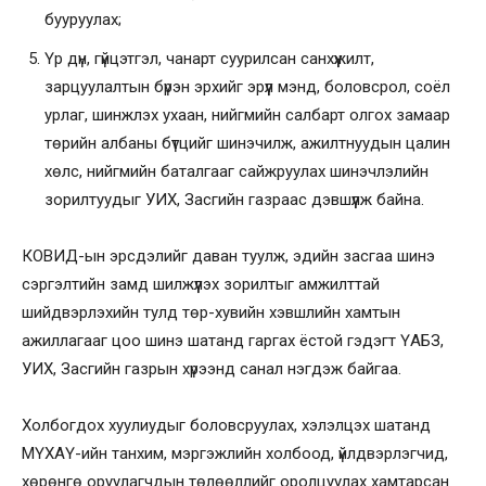
бууруулах;
Үр дүн, гүйцэтгэл, чанарт суурилсан санхүүжилт,
зарцуулалтын бүрэн эрхийг эрүүл мэнд, боловсрол, соёл
урлаг, шинжлэх ухаан, нийгмийн салбарт олгох замаар
төрийн албаны бүтцийг шинэчилж, ажилтнуудын цалин
хөлс, нийгмийн баталгааг сайжруулах шинэчлэлийн
зорилтуудыг УИХ, Засгийн газраас дэвшүүлж байна.
КОВИД-ын эрсдэлийг даван туулж, эдийн засгаа шинэ
сэргэлтийн замд шилжүүлэх зорилтыг амжилттай
шийдвэрлэхийн тулд төр-хувийн хэвшлийн хамтын
ажиллагааг цоо шинэ шатанд гаргах ёстой гэдэгт ҮАБЗ,
УИХ, Засгийн газрын хүрээнд санал нэгдэж байгаа.
Холбогдох хуулиудыг боловсруулах, хэлэлцэх шатанд
МҮХАҮ-ийн танхим, мэргэжлийн холбоод, үйлдвэрлэгчид,
хөрөнгө оруулагчдын төлөөллийг оролцуулах хамтарсан