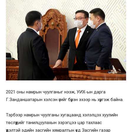
2021 оны намрын чуулганыг нээж, УИХ-ын дарга
Г.Занданшатарын хэлсэн үгийг бүрэн эхээр нь хүргэж байна.
Тэрбээр намрын чуулганы хугацаанд хэлэлцэх хуулийн
төслүүдийг танилцуулахын зэрэгцээ цар тахлаас
үүдэлтэй эдийн засгийн хямралтын үед Засгийн газар