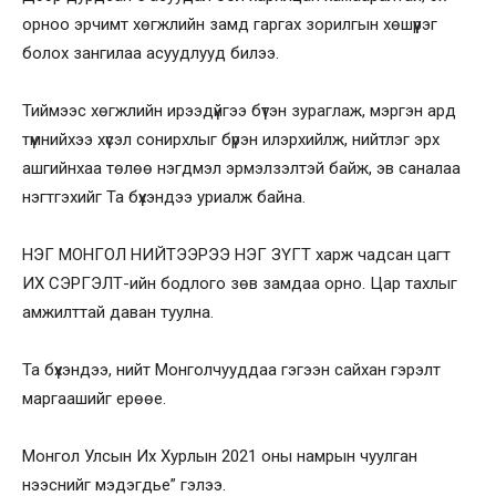
орноо эрчимт хөгжлийн замд гаргах зорилгын хөшүүрэг
болох зангилаа асуудлууд билээ.
Тиймээс хөгжлийн ирээдүйгээ бүтэн зураглаж, мэргэн ард
түмнийхээ хүсэл сонирхлыг бүрэн илэрхийлж, нийтлэг эрх
ашгийнхаа төлөө нэгдмэл эрмэлзэлтэй байж, эв саналаа
нэгтгэхийг Та бүхэндээ уриалж байна.
НЭГ МОНГОЛ НИЙТЭЭРЭЭ НЭГ ЗҮГТ харж чадсан цагт
ИХ СЭРГЭЛТ-ийн бодлого зөв замдаа орно. Цар тахлыг
амжилттай даван туулна.
Та бүхэндээ, нийт Монголчууддаа гэгээн сайхан гэрэлт
маргаашийг ерөөе.
Монгол Улсын Их Хурлын 2021 оны намрын чуулган
нээснийг мэдэгдье” гэлээ.