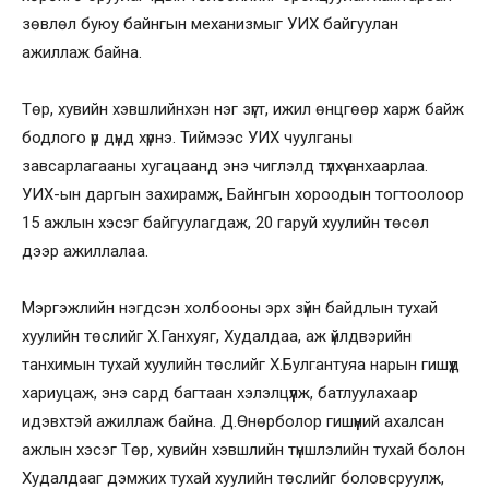
зөвлөл буюу байнгын механизмыг УИХ байгуулан
ажиллаж байна.
Төр, хувийн хэвшлийнхэн нэг зүгт, ижил өнцгөөр харж байж
бодлого үр дүнд хүрнэ. Тиймээс УИХ чуулганы
завсарлагааны хугацаанд энэ чиглэлд түлхүү анхаарлаа.
УИХ-ын даргын захирамж, Байнгын хороодын тогтоолоор
15 ажлын хэсэг байгуулагдаж, 20 гаруй хуулийн төсөл
дээр ажиллалаа.
Мэргэжлийн нэгдсэн холбооны эрх зүйн байдлын тухай
хуулийн төслийг Х.Ганхуяг, Худалдаа, аж үйлдвэрийн
танхимын тухай хуулийн төслийг Х.Булгантуяа нарын гишүүд
хариуцаж, энэ сард багтаан хэлэлцүүлж, батлуулахаар
идэвхтэй ажиллаж байна. Д.Өнөрболор гишүүний ахалсан
ажлын хэсэг Төр, хувийн хэвшлийн түншлэлийн тухай болон
Худалдааг дэмжих тухай хуулийн төслийг боловсруулж,