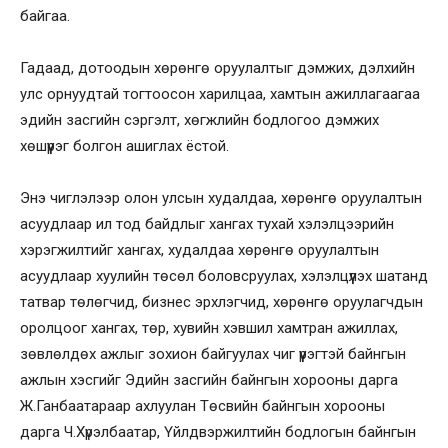
байгаа.
Гадаад, дотоодын хөрөнгө оруулалтыг дэмжих, дэлхийн
улс орнуудтай тогтоосон харилцаа, хамтын ажиллагаагаа
эдийн засгийн сэргэлт, хөгжлийн бодлогоо дэмжих
хөшүүрэг болгон ашиглах ёстой.
Энэ чиглэлээр олон улсын худалдаа, хөрөнгө оруулалтын
асуудлаар ил тод байдлыг хангах тухай хэлэлцээрийн
хэрэгжилтийг хангах, худалдаа хөрөнгө оруулалтын
асуудлаар хуулийн төсөл боловсруулах, хэлэлцүүлэх шатанд
татвар төлөгчид, бизнес эрхлэгчид, хөрөнгө оруулагчдын
оролцоог хангах, төр, хувийн хэвшил хамтран ажиллах,
зөвлөлдөх ажлыг зохион байгуулах чиг үүрэгтэй байнгын
ажлын хэсгийг Эдийн засгийн байнгын хорооны дарга
Ж.Ганбаатараар ахлуулан Төсвийн байнгын хорооны
дарга Ч.Хүрэлбаатар, Үйлдвэржилтийн бодлогын байнгын