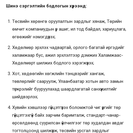
Шинэ сэргэлтийн бодлогын хүрээнд:
Төсвийн хөрөнгө оруулалтын зардлыг хянаж, Төрийн
өмчит компаниудын үр ашиг, ил тод байдал, хариуцлага,
өгөөжийг нэмэгдүүлэх;
Хөдөлмөр эрхлэх чадвартай, орлого багатай иргэдийг
халамжаар бус, ажил эрхлэлтээр дэмжих Халамжаас-
Хөдөлмөрт шилжих бодлого хэрэгжүүлэх;
Хот, хөдөөгийн хөгжлийн тэнцвэрийг хангаж,
төвлөрлийг сааруулж, Улаанбаатар хотын авто замын
түгжрэлийг бууруулахад шаардлагатай санхүүжилтийг
шийдвэрлэх;
Хувийн хэвшлээр гүйцэтгүүлэх боломжтой чиг үүргийг төр
гүйцэтгэхгүй байх зарчим баримталж, стандарт-чанар-
өрсөлдөөнд суурилсан үйлчилгээг төр худалдан авдаг
тогтолцоонд шилжүүлж, төсвийн урсгал зардлыг