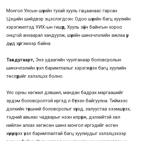
Монгол Улсын шүүхийн тухай хууль гацаанаас гарсан.
Цэцийн шийдвэр эцэслэгдсэн. Одоо шүүхийн багц хуулийн
хэрэгжилтэд УИХ-ын гишүүд, Хууль зүйн байнгын хороо
онцгой анхаарал хандуулж, шүүхийн шинэчлэлийн ажлаа үр
дүнд хүргэмээр байна.
Тавдугаарт,
Энэ удаагийн чуулганаар боловсролын
шинэчлэлийн үзэл баримтлалыг хэрэгжүүлэх багц хуулийн
төслүүдийг хэлэлцэх болно.
Улс орны хөгжил дэвшил, мандан бадрах маргаашийг
эрдэм боловсролтой иргэд л бүтээн байгуулна. Тиймээс
дэлхийн түвшний боловсролыг хүүхэд, залуустаа эзэмшүүлэх,
тэдний авьяас чадварыг нээн илрүүлж, дэлхийтэй хөл
нийлэн алхах хөгжсөн шинэ монгол иргэдийг өсгөн
хүмүүжүүлэх үзэл баримтлалтай багц хуулиудыг хэлэлцэхээр