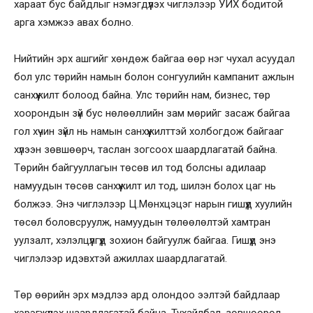
хараат бус байдлыг нэмэгдүүлэх чиглэлээр УИХ бодитой
арга хэмжээ авах болно.
Нийтийн эрх ашгийг хөндөж байгаа өөр нэг чухал асуудал
бол улс төрийн намын болон сонгуулийн кампанит ажлын
санхүүжилт болоод байна. Улс төрийн нам, бизнес, төр
хоорондын зүй бус нөлөөллийн зам мөрийг засаж байгаа
гол хүчин зүйл нь намын санхүүжилттэй холбогдож байгааг
хүлээн зөвшөөрч, таслан зогсоох шаардлагатай байна.
Төрийн байгууллагын төсөв ил тод болсны адилаар
намуудын төсөв санхүүжилт ил тод, шилэн болох цаг нь
болжээ. Энэ чиглэлээр Ц.Мөнхцэцэг нарын гишүүд хуулийн
төсөл боловсруулж, намуудын төлөөлөлтэй хамтран
уулзалт, хэлэлцүүлгүүд зохион байгуулж байгаа. Гишүүд энэ
чиглэлээр идэвхтэй ажиллах шаардлагатай.
Төр өөрийн эрх мэдлээ ард олондоо ээлтэй байдлаар
хэрэгжүүлэх шаардлагатай байна. Тухайлбал, зөвшөөрөл,