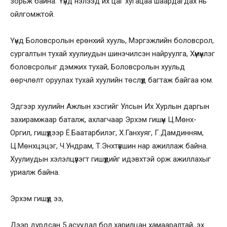
зорьж байна. Үүнд нэлээд их цаг хугацаа шаардагдах нь
ойлгомжтой.
Үүнд Боловсролын ерөнхий хууль, Мэргэжлийн боловсрол,
сургалтын тухай хуулиудын шинэчилсэн найруулга, Хүмүүнлэг
боловсролыг дэмжих тухай, Боловсролын хуульд
өөрчлөлт оруулах тухай хуулийн төслүүд багтаж байгаа юм.
Эдгээр хуулийн Ажлын хэсгийг Улсын Их Хурлын даргын
захирамжаар баталж, ахлагчаар Эрхэм гишүүн Ц.Мөнх-
Оргил, гишүүдээр Ё.Баатарбилэг, Х.Ганхуяг, Г.Дамдинням,
Ц.Мөнхцэцэг, Ч.Ундрам, Т.Энхтүвшин нар ажиллаж байна.
Хуулиудын хэлэлцүүлэгт гишүүдийг идэвхтэй орж ажиллахыг
уриалж байна.
Эрхэм гишүүд ээ,
Дээр дурдсан 5 асуудал бол харилцан хамааралтай, эх