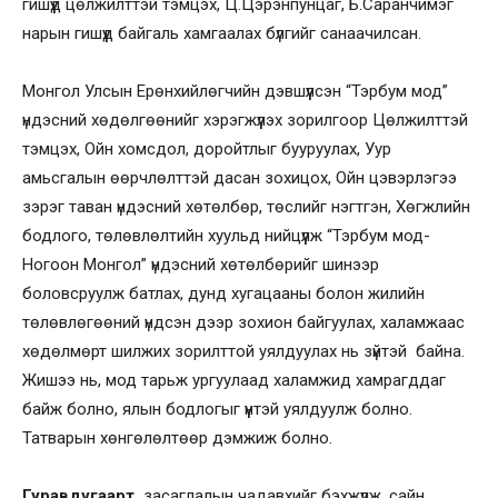
гишүүд цөлжилттэй тэмцэх, Ц.Цэрэнпунцаг, Б.Саранчимэг
нарын гишүүд байгаль хамгаалах бүлгийг санаачилсан.
Монгол Улсын Ерөнхийлөгчийн дэвшүүлсэн “Тэрбум мод”
үндэсний хөдөлгөөнийг хэрэгжүүлэх зорилгоор Цөлжилттэй
тэмцэх, Ойн хомсдол, доройтлыг бууруулах, Уур
амьсгалын өөрчлөлттэй дасан зохицох, Ойн цэвэрлэгээ
зэрэг таван үндэсний хөтөлбөр, төслийг нэгтгэн, Хөгжлийн
бодлого, төлөвлөлтийн хуульд нийцүүлж “Тэрбум мод-
Ногоон Монгол” үндэсний хөтөлбөрийг шинээр
боловсруулж батлах, дунд хугацааны болон жилийн
төлөвлөгөөний үндсэн дээр зохион байгуулах, халамжаас
хөдөлмөрт шилжих зорилттой уялдуулах нь зүйтэй байна.
Жишээ нь, мод тарьж ургуулаад халамжид хамрагддаг
байж болно, ялын бодлогыг үүнтэй уялдуулж болно.
Татварын хөнгөлөлтөөр дэмжиж болно.
Гуравдугаарт,
засаглалын чадавхийг бэхжүүлж, сайн