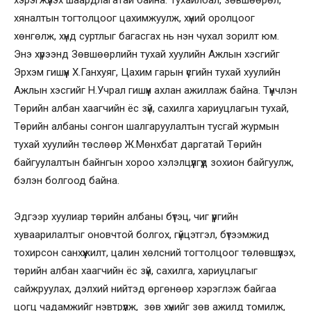
хяналтын тогтолцоог цахимжуулж, хүний оролцоог
хөнгөлж, хүнд суртлыг багасгах нь нэн чухал зорилт юм.
Энэ хүрээнд Зөвшөөрлийн тухай хуулийн Ажлын хэсгийг
Эрхэм гишүүн Х.Ганхуяг, Цахим гарын үсгийн тухай хуулийн
Ажлын хэсгийг Н.Учрал гишүүн ахлан ажиллаж байна. Түүнчлэн
Төрийн албан хаагчийн ёс зүй, сахилга хариуцлагын тухай,
Төрийн албаны сонгон шалгаруулалтын тусгай журмын
тухай хуулийн төслөөр Ж.Мөнхбат даргатай Төрийн
байгуулалтын байнгын хороо хэлэлцүүлгүүд зохион байгуулж,
бэлэн болгоод байна.
Эдгээр хуулиар төрийн албаны бүтэц, чиг үүргийн
хуваарилалтыг оновчтой болгох, гүйцэтгэл, бүтээмжид
тохирсон санхүүжилт, цалин хөлсний тогтолцоог төлөвшүүлэх,
төрийн албан хаагчийн ёс зүй, сахилга, хариуцлагыг
сайжруулах, дэлхий нийтэд өргөнөөр хэрэглэж байгаа
цогц чадамжийг нэвтрүүлж, зөв хүнийг зөв ажилд томилж,