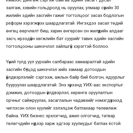
залгаж, хэвийн гольдролд нь оруулах, улмаар сүүлийн 30
жилийн эдийн засгийн гажиг тогтолцоог засах бодлогын
реформ хэрэгжүүлэх шаардлагатай. Ингэхдээ засал төдий
өнгөц өөрчлөлт биш, харин өнгөрсөн он жилүүдийн алдааг
засч, ирээдүйн хөгжлийн бат суурийг тавих эдийн засгийн
тогтолцооны шинэчлэл зайлшгүй хэрэгтэй боллоо.
Үүний тулд уул уурхайн салбараас хамааралтай эдийн
засгийн бүтцэд шинэчлэл хийх замаар дотоодын
үйлдвэрлэлийг сэргээж, ажлын байр бий болгон, ядуурлыг
бууруулах шаардлагатай. Энэ хүрээнд УИХ-аас экспортыг
дэмжих, дотоодын үйлдвэрлэл, хөрөнгө оруулалтын
орчныг сайжруулах, засаглалын чадавхийг нэмэгдүүлэхэд
чиглэсэн олон хуулийг хэлэлцэж батлахаар төлөвлөж
байна. УИХ бизнес эрхлэгчид, ажил олгогчид, татвар
төлөгчдийн нүдээр харж эдгээр хуулиудыг батлах ёстой.