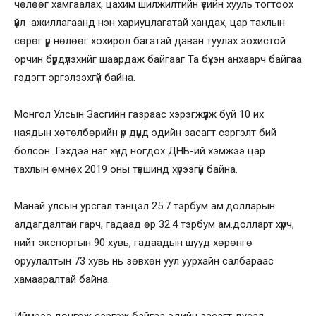
чөлөөг хамгаалах, цахим шилжилтийн үеийн хууль тогтоох
үйл ажиллагаанд нэн хариуцлагатай хандах, цар тахлын
сөрөг үр нөлөөг хохирол багатай даван туулах зохистой
орчин бүрдүүлэхийг шаардаж байгааг Та бүхэн анхаарч байгаа
гэдэгт эргэлзэхгүй байна.
Монгол Улсын Засгийн газраас хэрэгжүүлж буй 10 их
наядын хөтөлбөрийн үр дүнд эдийн засагт сэргэлт бий
болсон. Гэхдээ нэг хүнд ногдох ДНБ-ий хэмжээ цар
тахлын өмнөх 2019 оны түвшинд хүрээгүй байна.
Манай улсын урсгал тэнцэл 25.7 тэрбум ам.долларын
алдагдалтай гарч, гадаад өр 32.4 тэрбум ам.долларт хүрч,
нийт экспортын 90 хувь, гадаадын шууд хөрөнгө
оруулалтын 73 хувь нь зөвхөн уул уурхайн салбараас
хамааралтай байна.
Иймээс дөнгөж сэргэж байгаа эдийн засагт дусал