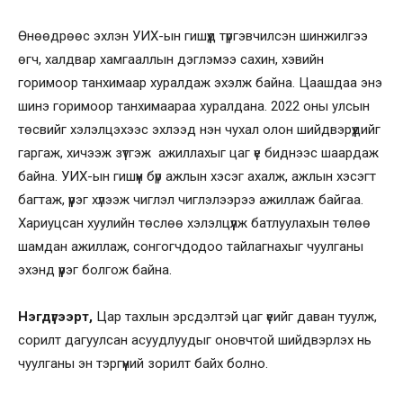
Өнөөдрөөс эхлэн УИХ-ын гишүүд түргэвчилсэн шинжилгээ
өгч, халдвар хамгааллын дэглэмээ сахин, хэвийн
горимоор танхимаар хуралдаж эхэлж байна. Цаашдаа энэ
шинэ горимоор танхимаараа хуралдана. 2022 оны улсын
төсвийг хэлэлцэхээс эхлээд нэн чухал олон шийдвэрүүдийг
гаргаж, хичээж зүтгэж ажиллахыг цаг үе биднээс шаардаж
байна. УИХ-ын гишүүн бүр ажлын хэсэг ахалж, ажлын хэсэгт
багтаж, үүрэг хүлээж чиглэл чиглэлээрээ ажиллаж байгаа.
Хариуцсан хуулийн төслөө хэлэлцүүлж батлуулахын төлөө
шамдан ажиллаж, сонгогчдодоо тайлагнахыг чуулганы
эхэнд үүрэг болгож байна.
Нэгдүгээрт,
Цар тахлын эрсдэлтэй цаг үеийг даван туулж,
сорилт дагуулсан асуудлуудыг оновчтой шийдвэрлэх нь
чуулганы эн тэргүүний зорилт байх болно.