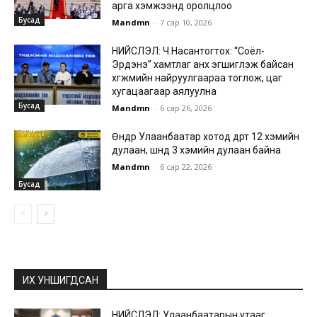
арга хэмжээнд оролцлоо
Бусад
Mandmn
-
7 сар 10, 2026
НИЙСЛЭЛ: Ч.Насантогтох: “Соёл-
Эрдэнэ” хамтлаг анх эгшиглэж байсан
хөгжмийн найруулгаараа тоглож, цаг
хугацаагаар аялуулна
Бусад
Mandmn
-
6 сар 26, 2026
Өнөөдөр Улаанбаатар хотод өдөртөө 12 хэмийн
дулаан, шөнөдөө 3 хэмийн дулаан байна
Mandmn
-
6 сар 22, 2026
Бусад
ИХ УНШИГДСАН
НИЙСЛЭЛ: Улаанбаатарын утааг