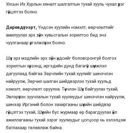
Улсын Их Хурлын хяналт шалгалтын тухай хууль чухал үүрэг
гүйцэтгэх болно.
Дөрөвдүгээрт,
Үндсэн хуулийн нэмэлт, өөрчлөлтийг
амилуулах эрх зүйн хувьсгалын зорилтоо бид энэ
чуулганаар үргэлжлүүлэх болно.
Шүүх эрх мэдлийн эрх зүйн үндсийг боловсронгуй болгох
зорилтын хүрээнд, иргэдийн дунд багагүй шүүмжлэл
дагуулаад байгаа Зөрчлийн тухай хуулийг шинэчлэн
найруулж, Зөрчил шалган шийдвэрлэх тухай хуульд
нэмэлт, өөрчлөлт оруулна. Түүнчлэн Шүүх байгуулах тухай,
Эвлэрүүлэн зуучлалын тухай хуулиудыг шинэчлэн найруулж,
шинээр Иргэний болон захиргааны шүүхийн шийдвэр
гүйцэтгэх тухай, Шүүхийн бус журмаар өр барагдуулах үйл
ажиллагааны тухай зэрэг хуулиудыг цогцоор нь хэлэлцэж
батлахаар төлөвлөж байна.