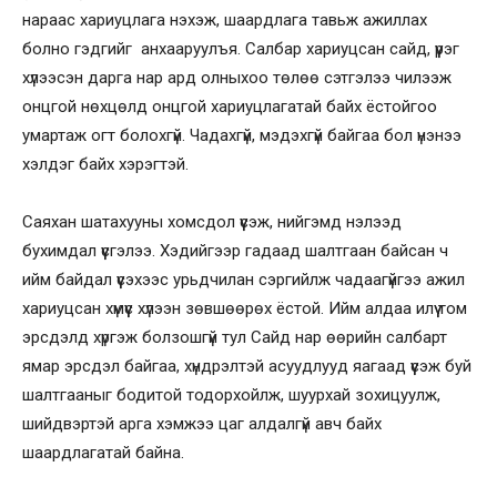
нараас хариуцлага нэхэж, шаардлага тавьж ажиллах
болно гэдгийг анхааруулъя. Салбар хариуцсан сайд, үүрэг
хүлээсэн дарга нар ард олныхоо төлөө сэтгэлээ чилээж
онцгой нөхцөлд онцгой хариуцлагатай байх ёстойгоо
умартаж огт болохгүй. Чадахгүй, мэдэхгүй байгаа бол үнэнээ
хэлдэг байх хэрэгтэй.
Саяхан шатахууны хомсдол үүсэж, нийгэмд нэлээд
бухимдал үүсгэлээ. Хэдийгээр гадаад шалтгаан байсан ч
ийм байдал үүсэхээс урьдчилан сэргийлж чадаагүйгээ ажил
хариуцсан хүмүүс хүлээн зөвшөөрөх ёстой. Ийм алдаа илүү том
эрсдэлд хүргэж болзошгүй тул Сайд нар өөрийн салбарт
ямар эрсдэл байгаа, хүндрэлтэй асуудлууд яагаад үүсэж буй
шалтгааныг бодитой тодорхойлж, шуурхай зохицуулж,
шийдвэртэй арга хэмжээ цаг алдалгүй авч байх
шаардлагатай байна.