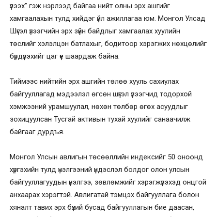
үлээх” гэж нэрлээд байгаа нийт олны эрх ашгийг
хамгаалахын тулд хийдэг үйл ажиллагаа юм. Монгол Улсад
Шүгэл үлээгчийн эрх зүйн байдлыг хамгаалах хуулийн
төслийг хэлэлцэн батлахыг, бодитоор хэрэгжих нөхцөлийг
бүрдүүлэхийг цаг үе шаардаж байна.
Тиймээс нийтийн эрх ашгийн төлөө хууль сахиулах
байгууллагад мэдээлэл өгсөн шүгэл үлээгчид тодорхой
хэмжээний урамшуулал, нөхөн төлбөр өгөх асуудлыг
зохицуулсан Тусгай активын тухай хуулийг санаачилж
байгааг дурдъя.
Монгол Улсын авлигын төсөөллийн индексийг 50 оноонд
хүргэхийн тулд үнэлгээний үндэслэл болдог олон улсын
байгууллагуудын үнэлгээ, зөвлөмжийг хэрэгжүүлэхэд онцгой
анхаарах хэрэгтэй. Авлигатай тэмцэх байгууллага болон
хяналт тавих эрх бүхий бусад байгууллагын бие даасан,