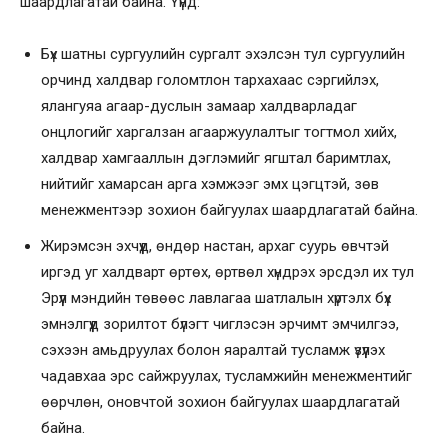
шаардлагатай байна. Үүнд:
Бүх шатны сургуулийн сургалт эхэлсэн тул сургуулийн
орчинд халдвар голомтлон тархахаас сэргийлэх,
ялангуяа агаар-дуслын замаар халдварладаг
онцлогийг харгалзан агааржуулалтыг тогтмол хийх,
халдвар хамгааллын дэглэмийг ягштал баримтлах,
нийтийг хамарсан арга хэмжээг эмх цэгцтэй, зөв
менежментээр зохион байгуулах шаардлагатай байна.
Жирэмсэн эхчүүд, өндөр настан, архаг суурь өвчтэй
иргэд уг халдварт өртөх, өртвөл хүндрэх эрсдэл их тул
Эрүүл мэндийн төвөөс лавлагаа шатлалын хүртэлх бүх
эмнэлгүүд зорилтот бүлэгт чиглэсэн эрчимт эмчилгээ,
сэхээн амьдруулах болон яаралтай тусламж үзүүлэх
чадавхаа эрс сайжруулах, тусламжийн менежментийг
өөрчлөн, оновчтой зохион байгуулах шаардлагатай
байна.