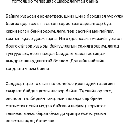
тогтолцоо төлөвшүүлэх шаардлагатай байна.
Байнга хувьсан өөрчлөгдөж, шинэ шинэ бэрхшээл учруулж
байгаа цар тахлыг зөвхөн хорио хязгаарлалтаар бус,
харин иргэн бүрийн хариуцлага, төр засгийн манлайлал,
хамтын хүчээр давж гарна. Ингэхдээ хааж түгжихийг урьтал
болгохгүйгээр хувь хүн, байгууллагын сахилга хариуцлагад
тулгуурлаж, үүссэн нөхцөл байдалд дасан зохицож
амьдрах шаардлагатай боллоо. Дэлхийн нийтийн
хандлага ч ийм байна.
Халдварт цар тахлын нөлөөллөөс үүдсэн эдийн засгийн
хямралт байдал үргэлжилсээр байна. Төсвийн орлого,
экспорт, төлбөрийн тэнцлийн талаарх сар бүрийн
статистикт сайн мэдээ байгаа ч инфляц зорилтот
түвшнээс давж, бараа бүтээгдэхүүний үнэ өсөж, улсын
валютын нөөц багаслаа.