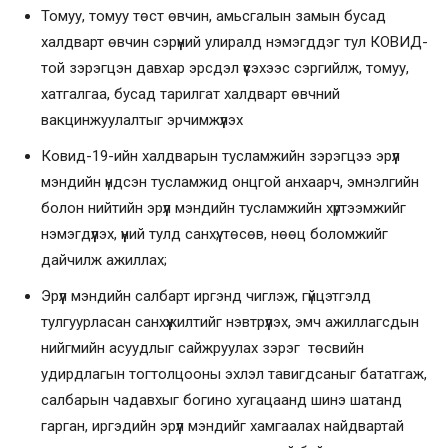
Томуу, томуу төст өвчин, амьсгалын замын бусад
халдварт өвчин сэрүүний улиралд нэмэгддэг тул КОВИД-
той зэрэгцэн давхар эрсдэл үүсэхээс сэргийлж, томуу,
хатгалгаа, бусад тарилгат халдварт өвчний
вакцинжуулалтыг эрчимжүүлэх
Ковид-19-ийн халдварын тусламжийн зэрэгцээ эрүүл
мэндийн үндсэн тусламжид онцгой анхаарч, эмнэлгийн
болон нийтийн эрүүл мэндийн тусламжийн хүртээмжийг
нэмэгдүүлэх, үүний тулд санхүү, төсөв, нөөц боломжийг
дайчилж ажиллах;
Эрүүл мэндийн салбарт иргэнд чиглэж, гүйцэтгэлд
тулгуурласан санхүүжилтийг нэвтрүүлэх, эмч ажиллагсдын
нийгмийн асуудлыг сайжруулах зэрэг төсвийн
удирдлагын тогтолцооны эхлэл тавигдсаныг бататгаж,
салбарын чадавхыг богино хугацаанд шинэ шатанд
гарган, иргэдийн эрүүл мэндийг хамгаалах найдвартай