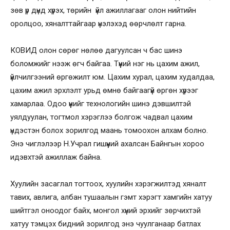
зөв үр дүнд хүрэх, төрийн үйл ажиллагааг олон нийтийн
оролцоо, хяналттайгаар үнэлэхэд өөрчлөлт гарна.
КОВИД олон сөрөг нөлөө дагуулсан ч бас шинэ
боломжийг нээж өгч байгаа. Түүний нэг нь цахим ажил,
үйлчилгээний өргөжилт юм. Цахим хурал, цахим худалдаа,
цахим ажил эрхлэлт урьд өмнө байгаагүй өргөн хүрээг
хамарлаа. Одоо үүнийг технологийн шинэ дэвшилтэй
уялдуулан, тогтмол хэрэглээ болгож чадвал цахим
үндэстэн болох зорилгод маань томоохон алхам болно.
Энэ чиглэлээр Н.Учрал гишүүний ахалсан Байнгын хороо
идэвхтэй ажиллаж байна.
Хуулийн засаглал тогтоох, хуулийн хэрэгжилтэд хяналт
тавих, авлига, албан тушаалын гэмт хэрэгт хамгийн хатуу
шийтгэл оноодог байх, монгол хүний эрхийг зөрчихтэй
хатуу тэмцэх бидний зорилгод энэ чуулганаар батлах