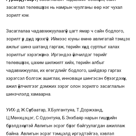
засаглал төлөвшүүлэх нь намрын чуулганы өөр нэг чухал
зорилт юм.
Засаглалаа чадавхижуулаагүй цагт ямар ч сайн бодлого,
зорилт үр дүнд хүрэхгүй. Иймээс юуны өмнө авлигатай тэмцэх
ажлыг шинэ шатанд гаргаж, төрийн хүнд суртлыг халах
зорилтыг хэрэгжүүлнэ. Иргэндээ үйлчилдэг төрийг
төлөвшүүлэх, цахим шилжилт хийх, төрийн албыг
чадавхижуулах, их өгөгдлийг бодлого, шийдвэр гаргах
хэрэгсэл болгож ашиглах, инноваци шингэсэн бүтээгдэхүүн,
ажил үйлчилгээг дэмжих зэрэг олон зорилго засаглалын
шинэчлэлд хамаарна.
УИХ-д Ж.Сүхбаатар, Х.Булгантуяа, Т.Доржханд,
Ц.Мөнхцэцэг, С.Одонтуяа, Б.Энхбаяр нарын гишүүдийн
бүрэлдэхүүнтэй Авлигын эсрэг бүлэг байгуулагдан ажиллаж
байна. Авлигын эсрэг тэмцэлд иргэдтэйгээ, хэвлэл