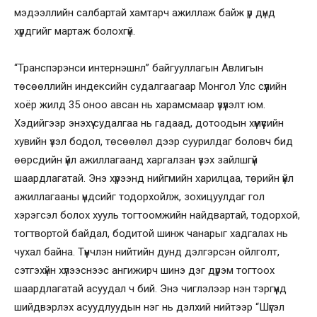
мэдээллийн салбартай хамтарч ажиллаж байж үр дүнд
хүрдгийг мартаж болохгүй.
“Транспэрэнси интернэшнл” байгууллагын Авлигын
төсөөллийн индексийн судалгаагаар Монгол Улс сүүлийн
хоёр жилд 35 оноо авсан нь харамсмаар үзүүлэлт юм.
Хэдийгээр энэхүү судалгаа нь гадаад, дотоодын хүмүүсийн
хувийн үзэл бодол, төсөөлөл дээр суурилдаг боловч бид
өөрсдийн үйл ажиллагаанд харгалзан үзэх зайлшгүй
шаардлагатай. Энэ хүрээнд нийгмийн харилцаа, төрийн үйл
ажиллагааны үндсийг тодорхойлж, зохицуулдаг гол
хэрэгсэл болох хууль тогтоомжийн найдвартай, тодорхой,
тогтвортой байдал, бодитой шинж чанарыг хадгалах нь
чухал байна. Түүнчлэн нийтийн дунд дэлгэрсэн ойлголт,
сэтгэхүйн хүлээснээс ангижирч шинэ дэг дүрэм тогтоох
шаардлагатай асуудал ч бий. Энэ чиглэлээр нэн тэргүүнд
шийдвэрлэх асуудлуудын нэг нь дэлхий нийтээр “Шүгэл