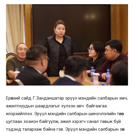
Ерөнхий сайд Г.Занданшатар эрүүл мэндийн салбарын эмч,
ажилтнуудын шаардлагыг хүлээн авч байгаагаа
илэрхийллээ. Эрүүл мэндийн салбарын шинэчлэлийн төлөө
цуглаан зохион байгуулж, ажил хэрэгч санал тавьж буй
тэдэнд талархаж байна гэв. Эрүүл мэндийн салбарын зөв