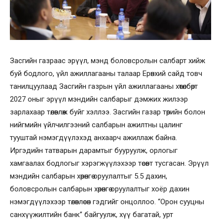
Засгийн газраас эрүүл, мэнд боловсролын салбарт хийж
буй бодлого, үйл ажиллагааны талаар Ерөнхий сайд товч
танилцуулаад Засгийн газрын үйл ажиллагааны хөтөлбөрт
2027 оныг эрүүл мэндийн салбарыг дэмжих жилээр
зарлахаар төлөвлөж буйг хэллээ. Засгийн газар төрийн болон
нийгмийн үйлчилгээний салбарын ажилтны цалинг
тууштай нэмэгдүүлэхэд анхаарч ажиллаж байна.
Иргэдийн татварын дарамтыг бууруулж, орлогыг
хамгаалах бодлогыг хэрэгжүүлэхээр төсөвт тусгасан. Эрүүл
мэндийн салбарын хөрөнгө оруулалтыг 5.5 дахин,
боловсролын салбарын хөрөнгө оруулалтыг хоёр дахин
нэмэгдүүлэхээр төлөвлөсөн гэдгийг онцоллоо. “Орон сууцны
санхүүжилтийн банк” байгуулж, хүү багатай, урт