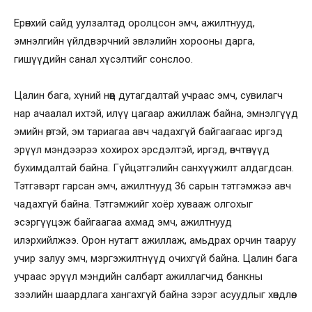
Ерөнхий сайд уулзалтад оролцсон эмч, ажилтнууд,
эмнэлгийн үйлдвэрчний эвлэлийн хорооны дарга,
гишүүдийн санал хүсэлтийг сонслоо.
Цалин бага, хүний нөөц дутагдалтай учраас эмч, сувилагч
нар ачаалал ихтэй, илүү цагаар ажиллаж байна, эмнэлгүүд
эмийн өртэй, эм тариагаа авч чадахгүй байгаагаас иргэд
эрүүл мэндээрээ хохирох эрсдэлтэй, иргэд, өвчтөнүүд
бухимдалтай байна. Гүйцэтгэлийн санхүүжилт алдагдсан.
Тэтгэвэрт гарсан эмч, ажилтнууд 36 сарын тэтгэмжээ авч
чадахгүй байна. Тэтгэмжийг хоёр хувааж олгохыг
эсэргүүцэж байгаагаа ахмад эмч, ажилтнууд
илэрхийлжээ. Орон нутагт ажиллаж, амьдрах орчин тааруу
учир залуу эмч, мэргэжилтнүүд очихгүй байна. Цалин бага
учраас эрүүл мэндийн салбарт ажиллагчид банкны
зээлийн шаардлага хангахгүй байна зэрэг асуудлыг хөндлөө.