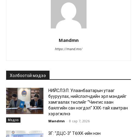
Mandmn
https://mand.mn/
Холбоотой мэдээ
НИЙСЛЭЛ: Улаанбаатарын утааг
бууруулах, нийслэлчүүдийн эрүүл мэндийг
хамгаалах төслийг “Чингис хаан
баялгийн сан нэгдэл” ХХК-тай хамтран
хэрэгжүүлнэ
Мэдээ
Mandmn
-
8 сар 7, 2026
ЗГ: “ДЦС-3” ТӨХК-ийн нэн