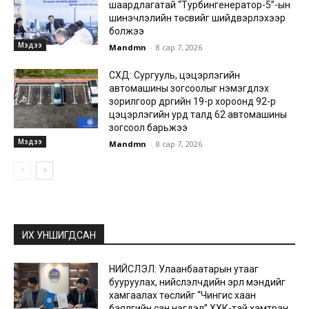
шаардлагатай “Турбингенератор-5”-ын
шинэчлэлийн төсвийг шийдвэрлэхээр
болжээ
Мэдээ
Mandmn
-
8 сар 7, 2026
СХД: Сургууль, цэцэрлэгийн
автомашины зогсоолыг нэмэгдүүлэх
зорилгоор дүүргийн 19-р хороонд 92-р
цэцэрлэгийн урд талд 62 автомашины
зогсоол барьжээ
Мэдээ
Mandmn
-
8 сар 7, 2026
ИХ УНШИГДСАН
НИЙСЛЭЛ: Улаанбаатарын утааг
бууруулах, нийслэлчүүдийн эрүүл мэндийг
хамгаалах төслийг “Чингис хаан
баялгийн сан нэгдэл” ХХК-тай хамтран