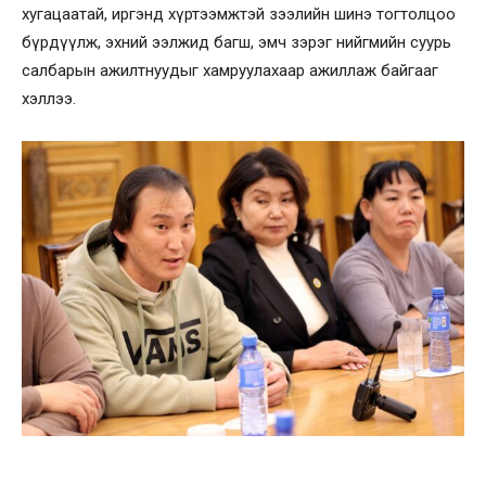
хугацаатай, иргэнд хүртээмжтэй зээлийн шинэ тогтолцоо
бүрдүүлж, эхний ээлжид багш, эмч зэрэг нийгмийн суурь
салбарын ажилтнуудыг хамруулахаар ажиллаж байгааг
хэллээ.