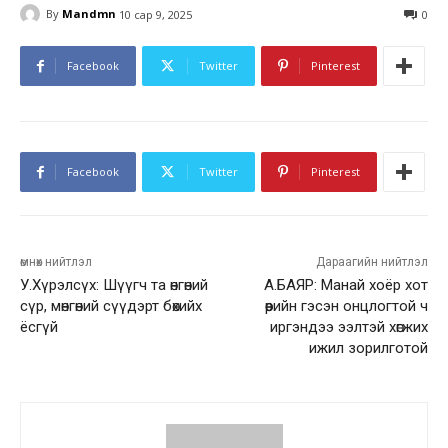
By
Mandmn
10 сар 9, 2025
0
Facebook
Twitter
Pinterest
Facebook
Twitter
Pinterest
өмнөх нийтлэл
Дараагийн нийтлэл
У.Хүрэлсүх: Шүүгч та өнгөний
А.БАЯР: Манай хоёр хот
сүр, мөнгөний сүүдэрт бөхийх
өөрийн гэсэн онцлогтой ч
ёсгүй
иргэндээ ээлтэй хөгжих
ижил зорилготой