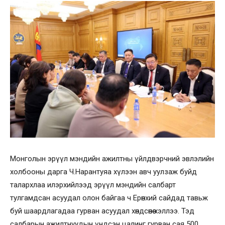
Монголын эрүүл мэндийн ажилтны үйлдвэрчний эвлэлийн
холбооны дарга Ч.Нарантуяа хүлээн авч уулзаж буйд
талархлаа илэрхийлээд эрүүл мэндийн салбарт
тулгамдсан асуудал олон байгаа ч Ерөнхий сайдад тавьж
буй шаардлагадаа гурван асуудал хөндсөнөө хэллээ. Тэд
салбарын ажилтнуудын үндсэн цалинг гурван сая 500