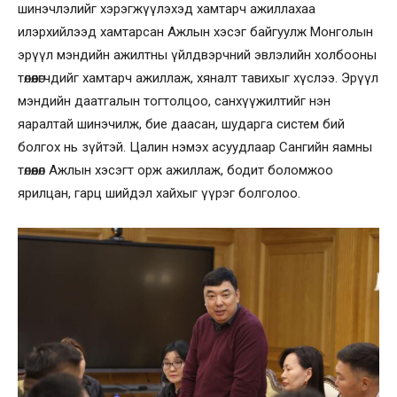
шинэчлэлийг хэрэгжүүлэхэд хамтарч ажиллахаа
илэрхийлээд хамтарсан Ажлын хэсэг байгуулж Монголын
эрүүл мэндийн ажилтны үйлдвэрчний эвлэлийн холбооны
төлөөлөгчдийг хамтарч ажиллаж, хяналт тавихыг хүслээ. Эрүүл
мэндийн даатгалын тогтолцоо, санхүүжилтийг нэн
яаралтай шинэчилж, бие даасан, шударга систем бий
болгох нь зүйтэй. Цалин нэмэх асуудлаар Сангийн яамны
төлөөлөл Ажлын хэсэгт орж ажиллаж, бодит боломжоо
ярилцан, гарц шийдэл хайхыг үүрэг болголоо.