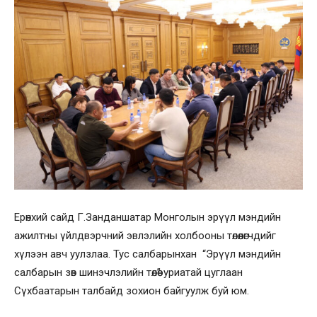
Ерөнхий сайд Г.Занданшатар Монголын эрүүл мэндийн
ажилтны үйлдвэрчний эвлэлийн холбооны төлөөлөгчдийг
хүлээн авч уулзлаа. Тус салбарынхан “Эрүүл мэндийн
салбарын зөв шинэчлэлийн төлөө” уриатай цуглаан
Сүхбаатарын талбайд зохион байгуулж буй юм.