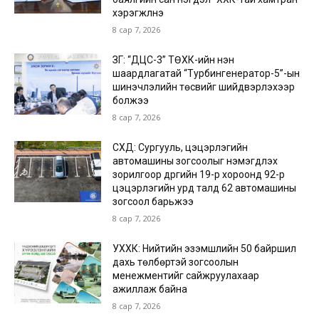
хэрэгжүүлнэ
8 сар 7, 2026
ЗГ: “ДЦС-3” ТӨХК-ийн нэн
шаардлагатай “Турбингенератор-5”-ын
шинэчлэлийн төсвийг шийдвэрлэхээр
болжээ
8 сар 7, 2026
СХД: Сургууль, цэцэрлэгийн
автомашины зогсоолыг нэмэгдүүлэх
зорилгоор дүүргийн 19-р хороонд 92-р
цэцэрлэгийн урд талд 62 автомашины
зогсоол барьжээ
8 сар 7, 2026
УХХК: Нийтийн эзэмшлийн 50 байршил
дахь төлбөртэй зогсоолын
менежментийг сайжруулахаар
ажиллаж байна
8 сар 7, 2026