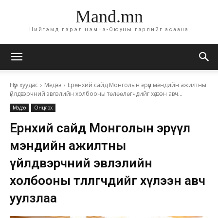
Mand.mn
Нийгэмд гэрэл нэмнэ-Оюуны гэрлийг асаана
Нүүр хуудас
Мэдээ
Ерөнхий сайд Монголын эрүүл мэндийн ажилтны
үйлдвэрчний эвлэлийн холбооны төлөөлөгчдийг хүлээн авч...
Мэдээ
Онцлох
Ерөнхий сайд Монголын эрүүл
мэндийн ажилтны
үйлдвэрчний эвлэлийн
холбооны төлөөлөгчдийг хүлээн авч
уулзлаа