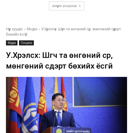
илүү их ачаалах