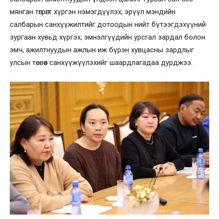
мянган төгрөгт хүргэн нэмэгдүүлэх, эрүүл мэндийн
салбарын санхүүжилтийг дотоодын нийт бүтээгдэхүүний
зургаан хувьд хүргэх, эмнэлгүүдийн урсгал зардал болон
эмч, ажилтнуудын ажлын иж бүрэн хувцасны зардлыг
улсын төсвөөс санхүүжүүлэхийг шаардлагадаа дурджээ.