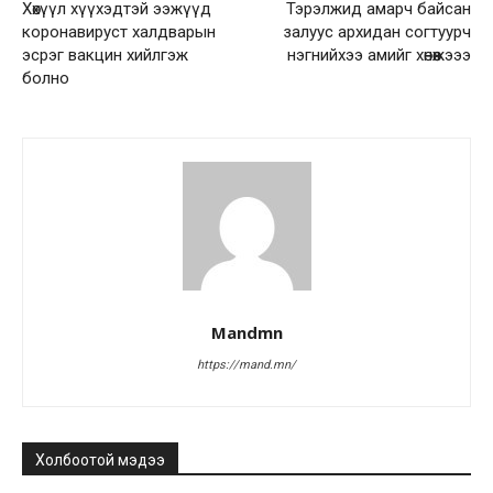
Хөхүүл хүүхэдтэй ээжүүд
Тэрэлжид амарч байсан
коронавируст халдварын
залуус архидан согтуурч
эсрэг вакцин хийлгэж
нэгнийхээ амийг хөнөөжэээ
болно
Mandmn
https://mand.mn/
Холбоотой мэдээ