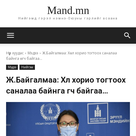
Mand.mn
Нийгэмд гэрэл нэмнэ-Оюуны гэрлийг асаана
Нүүр хуудас
Мэдээ
Ж.Байгалмаа: Хөл хорио тогтоох саналаа
байнга өгч байгаа...
Мэдээ
Нийгэм
Ж.Байгалмаа: Хөл хорио тогтоох
саналаа байнга өгч байгаа…