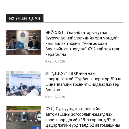
ИХ УНШИГДСАН
НИЙСЛЭЛ: Улаанбаатарын утааг
бууруулах, нийслэлчүүдийн эрүүл мэндийг
хамгаалах төслийг “Чингис хаан
баялгийн сан нэгдэл” ХХК-тай хамтран
хэрэгжүүлнэ
8 сар 7, 2026
ЗГ: “ДЦС-3” ТӨХК-ийн нэн
шаардлагатай “Турбингенератор-5”-ын
шинэчлэлийн төсвийг шийдвэрлэхээр
болжээ
8 сар 7, 2026
СХД: Сургууль, цэцэрлэгийн
автомашины зогсоолыг нэмэгдүүлэх
зорилгоор дүүргийн 19-р хороонд 92-р
цэцэрлэгийн урд талд 62 автомашины