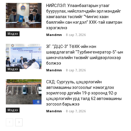
НИЙСЛЭЛ: Улаанбаатарын утааг
бууруулах, нийслэлчүүдийн эрүүл мэндийг
хамгаалах төслийг “Чингис хаан
баялгийн сан нэгдэл” ХХК-тай хамтран
хэрэгжүүлнэ
Мэдээ
Mandmn
-
8 сар 7, 2026
ЗГ: “ДЦС-3” ТӨХК-ийн нэн
шаардлагатай “Турбингенератор-5”-ын
шинэчлэлийн төсвийг шийдвэрлэхээр
болжээ
Мэдээ
Mandmn
-
8 сар 7, 2026
СХД: Сургууль, цэцэрлэгийн
автомашины зогсоолыг нэмэгдүүлэх
зорилгоор дүүргийн 19-р хороонд 92-р
цэцэрлэгийн урд талд 62 автомашины
зогсоол барьжээ
Мэдээ
Mandmn
-
8 сар 7, 2026