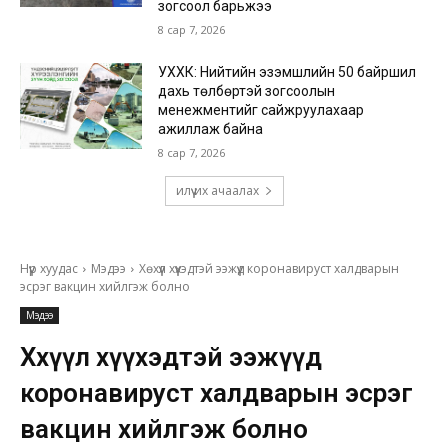
зогсоол барьжээ
8 сар 7, 2026
УХХК: Нийтийн эзэмшлийн 50 байршил
дахь төлбөртэй зогсоолын
менежментийг сайжруулахаар
ажиллаж байна
8 сар 7, 2026
илүү их ачаалах