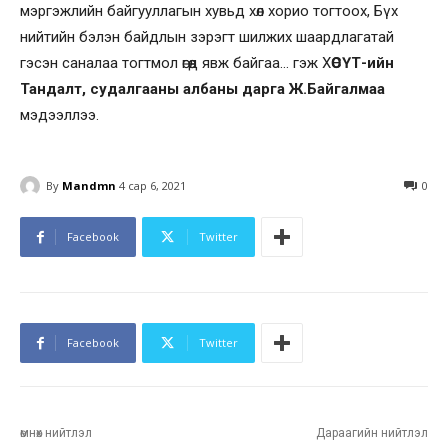
мэргэжлийн байгууллагын хувьд хөл хорио тогтоох, Бүх
нийтийн бэлэн байдлын зэрэгт шилжих шаардлагатай
гэсэн саналаа тогтмол өгөөд явж байгаа… гэж Х
ӨСҮТ-ийн
Тандалт, судалгааны албаны дарга Ж.Байгалмаа
мэдээллээ.
By
Mandmn
4 сар 6, 2021
0
Facebook
Twitter
Facebook
Twitter
өмнөх нийтлэл
Дараагийн нийтлэл