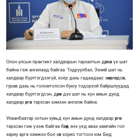
Олон улсын практикт халдварын тархалтын дөрвөн үе шат
байна гэж ангилаад байгаа. Тодруулбал, Эхний шат нь
халдвар бүртгэгдээгүй, хоёр дахь гадаадаас зөөвөрлөгдсөн,
гурав дахь нь голомтолсон буюу тодорхой байршлуудад
халдвар бүртгэгдсэн, дөрөв дэх шат нь хүн амын дунд
халдвар өргөн тархсан хэмээн ангилж байна.
Улаанбаатар хотын хувьд хүн амын дунд халдвар өргөн
тархсан гэж үзэж байгаа бөгөөд энэ үед авах хамгийн гол
хариу арга хэмжээ бол хөл хорио тогтоох юм. Бид