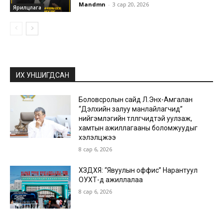
Mandmn
-
3 сар 20, 2026
Ярилцлага
ИХ УНШИГДСАН
Боловсролын сайд Л.Энх-Амгалан
“Дэлхийн залуу манлайлагчид”
нийгэмлэгийн төлөөлөгчидтэй уулзаж,
хамтын ажиллагааны боломжуудыг
хэлэлцжээ
8 сар 6, 2026
ХЗДХЯ: “Явуулын оффис” Нарантуул
ОУХТ-д ажиллалаа
8 сар 6, 2026