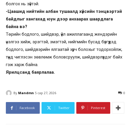
болгох нь зүйтэй.
-Цаашид нийтийн албан тушаалд хүйсийн тэнцвэртэй
байдлыг хангахад юун дээр анхаарах шаардлага
байна вэ?
Төрийн бодлого, шийдвэр, үйл ажиллагаанд жендэрийн
үнэлгээ хийж, эрэгтэй, эмэгтэй, нийгмийн бусад бүлгүүдэд
бодлого, шийдвэрийн ялгаатай хүрч болохыг тодорхойлж,
түүнд чиглэсэн зөвлөмж боловсруулж, шийдвэрлүүлдэг байх
гэж харж байна.
Ярилцсанд баярлалаа.
By
Mandmn
5 сар 27, 2026
0
Facebook
Twitter
Pinterest