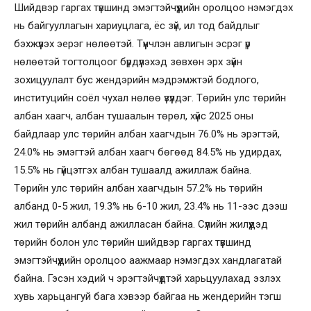
Шийдвэр гаргах түвшинд эмэгтэйчүүдийн оролцоо нэмэгдэх
нь байгууллагын хариуцлага, ёс зүй, ил тод байдлыг
бэхжүүлэх эерэг нөлөөтэй. Түүнчлэн авлигын эсрэг үр
нөлөөтэй тогтолцоог бүрдүүлэхэд зөвхөн эрх зүйн
зохицуулалт бус жендэрийн мэдрэмжтэй бодлого,
институцийн соёл чухал нөлөө үзүүлдэг. Төрийн улс төрийн
албан хаагч, албан тушаалын төрөл, хүйс 2025 оны
байдлаар улс төрийн албан хаагчдын 76.0% нь эрэгтэй,
24.0% нь эмэгтэй албан хаагч бөгөөд 84.5% нь удирдах,
15.5% нь гүйцэтгэх албан тушаалд ажиллаж байна.
Төрийн улс төрийн албан хаагчдын 57.2% нь төрийн
албанд 0-5 жил, 19.3% нь 6-10 жил, 23.4% нь 11-ээс дээш
жил төрийн албанд ажилласан байна. Сүүлийн жилүүдэд
төрийн болон улс төрийн шийдвэр гаргах түвшинд
эмэгтэйчүүдийн оролцоо аажмаар нэмэгдэх хандлагатай
байна. Гэсэн хэдий ч эрэгтэйчүүдтэй харьцуулахад эзлэх
хувь харьцангуй бага хэвээр байгаа нь жендерийн тэгш