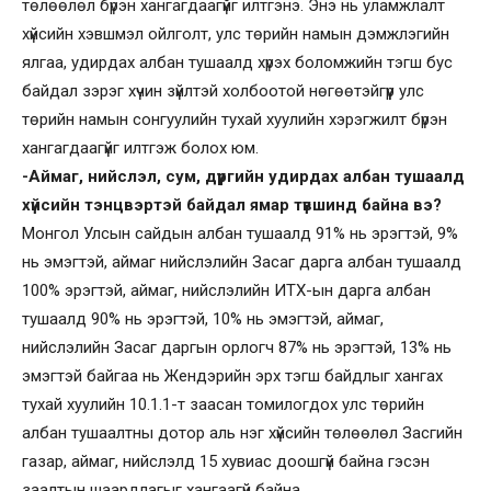
төлөөлөл бүрэн хангагдаагүйг илтгэнэ. Энэ нь уламжлалт
хүйсийн хэвшмэл ойлголт, улс төрийн намын дэмжлэгийн
ялгаа, удирдах албан тушаалд хүрэх боломжийн тэгш бус
байдал зэрэг хүчин зүйлтэй холбоотой нөгөөтэйгүүр улс
төрийн намын сонгуулийн тухай хуулийн хэрэгжилт бүрэн
хангагдаагүйг илтгэж болох юм.
-Аймаг, нийслэл, сум, дүүргийн удирдах албан тушаалд
хүйсийн тэнцвэртэй байдал ямар түвшинд байна вэ?
Монгол Улсын сайдын албан тушаалд 91% нь эрэгтэй, 9%
нь эмэгтэй, аймаг нийслэлийн Засаг дарга албан тушаалд
100% эрэгтэй, аймаг, нийслэлийн ИТХ-ын дарга албан
тушаалд 90% нь эрэгтэй, 10% нь эмэгтэй, аймаг,
нийслэлийн Засаг даргын орлогч 87% нь эрэгтэй, 13% нь
эмэгтэй байгаа нь Жендэрийн эрх тэгш байдлыг хангах
тухай хуулийн 10.1.1-т заасан томилогдох улс төрийн
албан тушаалтны дотор аль нэг хүйсийн төлөөлөл Засгийн
газар, аймаг, нийслэлд 15 хувиас доошгүй байна гэсэн
заалтын шаардлагыг хангаагүй байна.