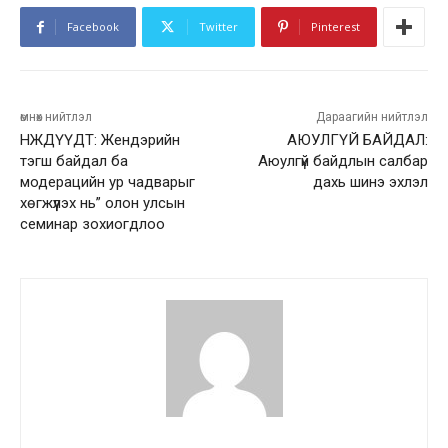
Facebook
Twitter
Pinterest
өмнөх нийтлэл
Дараагийн нийтлэл
НЖДҮҮДТ: Жендэрийн
АЮУЛГҮЙ БАЙДАЛ:
тэгш байдал ба
Аюулгүй байдлын салбар
модерацийн ур чадварыг
дахь шинэ эхлэл
хөгжүүлэх нь” олон улсын
семинар зохиогдлоо