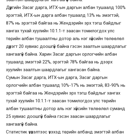
Дүүргийн Засаг дарга, ИТХ-ын даргын албан тушаалд 100%
эрэгтэй, ИТХ-ын дарга албан тушаалд 13% нь эмэгтэй,
87% нь эрэгтэй байгаа нь Жендэрийн эрх тэгш байдлыг
хангах тухай хуулийн 10.1.1-т заасан томилогдох улс
төрийн албан тушаалтны дотор аль нэг хүйсийн төлөөлөл
дүүрэгт 20 хувиас доошгүй байна гэсэн заалтын шаардлагыг
хангаагүй байна. Харин Засаг даргын орлогчийн албан
тушаалд эмэгтэй 22%, эрэгтэй 78% байгаа нь дээрх
хуулийн заалтын шаардлагыг хангасан байна.
Сумын Засаг дарга, ИТХ-ын дарга, Засаг даргын
орлогчийн албан тушаалд 10%-17% нь эмэгтэй, 83-90% нь
эрэгтэй байгаа нь Жендэрийн эрх тэгш байдлыг хангах
тухай хуулийн 10.1.1-т заасан томилогдох улс төрийн
албан тушаалтны дотор аль нэг хүйсийн төлөөлөл суманд
25 хувиас доошгүй байна гэсэн заасан шаардлагыг
хангаагүй байна.
Статистик үзүүлэлтээс үзэхэд төрийн албанд эмэгтэй албан