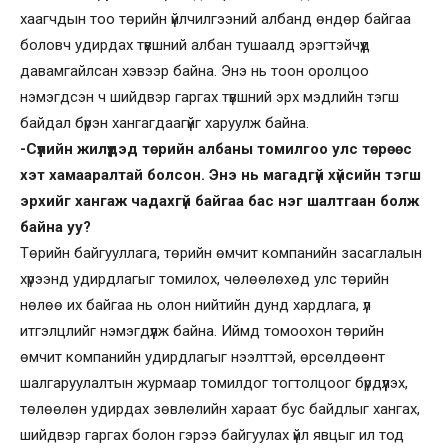
хаагчдын тоо төрийн үйлчилгээний албанд өндөр байгаа
боловч удирдах түвшний албан тушаалд эрэгтэйчүүд
давамгайлсан хэвээр байна. Энэ нь тоон оролцоо
нэмэгдсэн ч шийдвэр гаргах түвшний эрх мэдлийн тэгш
байдал бүрэн хангагдаагүйг харуулж байна.
-Сүүлийн жилүүдэд төрийн албаны томилгоо улс төрөөс
хэт хамааралтай болсон. Энэ нь магадгүй хүйсийн тэгш
эрхийг хангаж чадахгүй байгаа бас нэг шалтгаан болж
байна уу?
Төрийн байгууллага, төрийн өмчит компанийн засаглалын
хүрээнд удирдлагыг томилох, чөлөөлөхөд улс төрийн
нөлөө их байгаа нь олон нийтийн дунд хардлага, үл
итгэлцлийг нэмэгдүүлж байна. Иймд томоохон төрийн
өмчит компанийн удирдлагыг нээлттэй, өрсөлдөөнт
шалгаруулалтын журмаар томилдог тогтолцоог бүрдүүлэх,
төлөөлөн удирдах зөвлөлийн хараат бус байдлыг хангах,
шийдвэр гаргах болон гэрээ байгуулах үйл явцыг ил тод