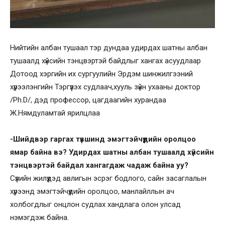
Нийтийн албан тушаал тэр дундаа удирдах шатны албан
тушаалд хүйсийн тэнцвэртэй байдлыг хангах асуудлаар
Дотоод хэргийн их сургуулийн Эрдэм шинжилгээний
хүрээлэнгийн Тэргүүлэх судлаач,хууль зүйн ухааны доктор
/Ph.D/, дэд профессор, цагдаагийн хурандаа
Ж.Нямдуламтай ярилцлаа
-Шийдвэр гаргах түвшинд эмэгтэйчүүдийн оролцоо
ямар байна вэ? Удирдах шатны албан тушаалд хүйсийн
тэнцвэртэй байдал хангагдаж чадаж байна уу?
Сүүлийн жилүүдэд авлигын эсрэг бодлого, сайн засаглалын
хүрээнд эмэгтэйчүүдийн оролцоо, манлайллын ач
холбогдлыг онцлон судлах хандлага олон улсад
нэмэгдэж байна.