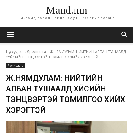
Mand.mn
Нийгэмд гэрэл нэмнэ-Оюуны гэрлийг асаана
Нүүр хуудас
Ярилцлага
Ж.НЯМДУЛАМ: НИЙТИЙН АЛБАН ТУШААЛД
ХҮЙСИЙН ТЭНЦВЭРТЭЙ ТОМИЛГОО ХИЙХ ХЭРЭГТЭЙ
Ярилцлага
Ж.НЯМДУЛАМ: НИЙТИЙН
АЛБАН ТУШААЛД ХҮЙСИЙН
ТЭНЦВЭРТЭЙ ТОМИЛГОО ХИЙХ
ХЭРЭГТЭЙ