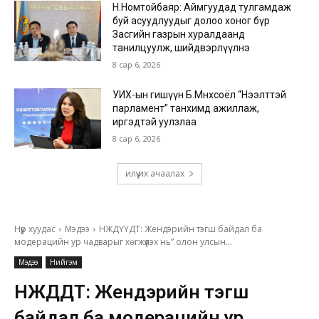
Н.Номтойбаяр: Аймгуудад тулгамдаж
буй асуудлуудыг долоо хоног бүр
Засгийн газрын хуралдаанд
танилцуулж, шийдвэрлүүлнэ
8 сар 6, 2026
УИХ-ын гишүүн Б.Мөнхсоёл “Нээлттэй
парламент” танхимд ажиллаж,
иргэдтэй уулзлаа
8 сар 6, 2026
илүү их ачаалах