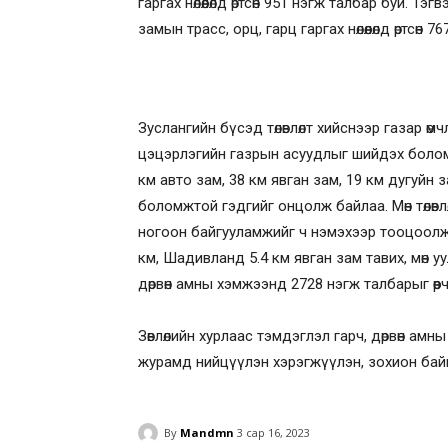
гаргах нөлөөлөлд өртсөн 951 нэгж талбар буй. 
замын трасс, орц, гарц гаргах нөлөөлөлд өртсөн
Зуслангийн бүсэд төлөвлөлт хийснээр газар өм
цэцэрлэгийн газрын асуудлыг шийдэх болом
км авто зам, 38 км явган зам, 19 км дугуйн з
боломжтой гэдгийг онцолж байлаа. Мөн төлөв
ногоон байгууламжийг ч нэмэхээр тооцоолжэ
км, Шадивланд 5.4 км явган зам тавих, мөн уу
дөрвөн амны хэмжээнд 2728 нэгж талбарыг өөр
Зөвлөлийн хурлаас тэмдэглэл гарч, дөрвөн амны
журамд нийцүүлэн хэрэгжүүлэн, зохион бай
By
Mandmn
3 сар 16, 2023