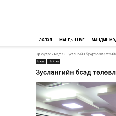
ЭХЛЭЛ
МАНДЫН LIVE
МАНДЫН МЭ
Нүүр хуудас
Мэдээ
Зуслангийн бүсэд төлөвлөлт хи
Мэдээ
Нийгэм
Зуслангийн бүсэд төлөв