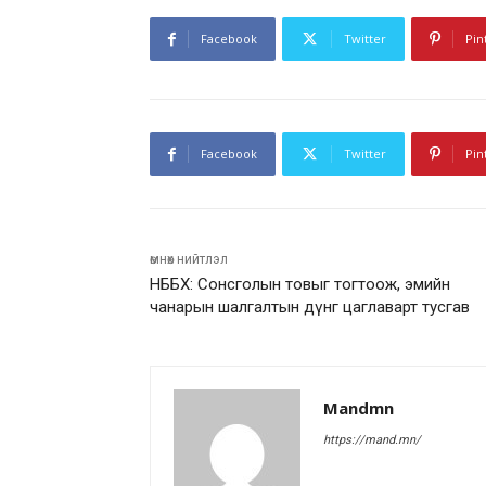
Facebook
Twitter
Pin
Facebook
Twitter
Pin
өмнөх нийтлэл
НББХ: Сонсголын товыг тогтоож, эмийн
чанарын шалгалтын дүнг цаглаварт тусгав
Mandmn
https://mand.mn/