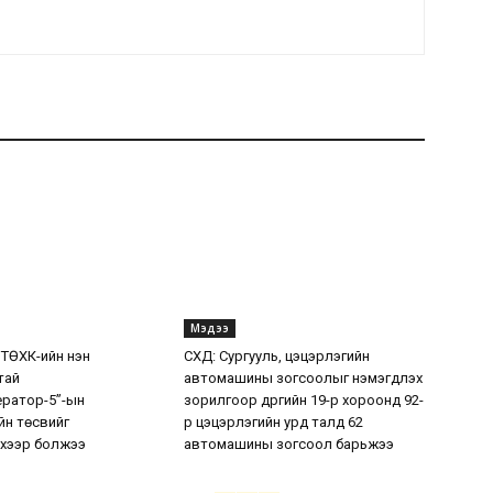
Мэдээ
 ТӨХК-ийн нэн
СХД: Сургууль, цэцэрлэгийн
тай
автомашины зогсоолыг нэмэгдүүлэх
ератор-5”-ын
зорилгоор дүүргийн 19-р хороонд 92-
н төсвийг
р цэцэрлэгийн урд талд 62
хээр болжээ
автомашины зогсоол барьжээ