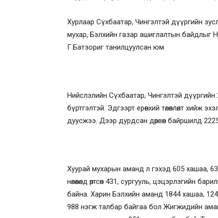
Хурлаар Сүхбаатар, Чингэлтэй дүүргийн зус
мухар, Бэлхийн газар ашиглалтын байдлыг 
Г.Батзориг танилцуулсан юм.
Нийслэлийн Сүхбаатар, Чингэлтэй дүүргийн 
бүртгэлтэй. Эдгээрт ерөнхий төлөвлөлт хийж эх
дуусжээ. Дээр дурдсан дөрвөн байршилд 2225 
Хуурай мухарын аманд л гэхэд 605 хашаа, 630 
нөлөөлөлд өртсөн 431, сургууль, цэцэрлэгийн ба
байна. Харин Бэлхийн аманд 1844 хашаа, 1241 б
988 нэгж талбар байгаа бол Жигжидийн аман