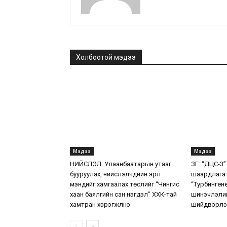
Холбоотой мэдээ
Мэдээ
Мэдээ
НИЙСЛЭЛ: Улаанбаатарын утааг
ЗГ: “ДЦС-3”
бууруулах, нийслэлчүүдийн эрүүл
шаардлага
мэндийг хамгаалах төслийг “Чингис
“Турбинген
хаан баялгийн сан нэгдэл” ХХК-тай
шинэчлэлий
хамтран хэрэгжүүлнэ
шийдвэрлэ