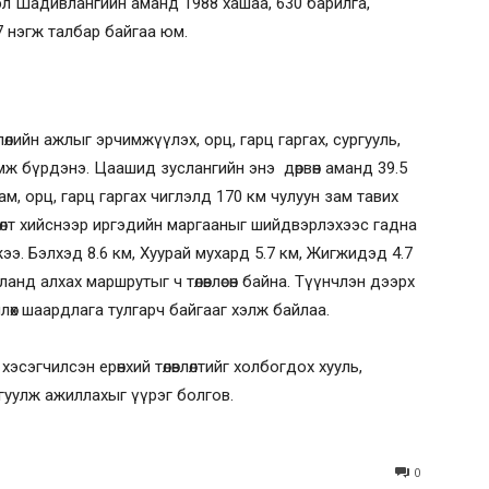
Тэгвэл Шадивлангийн аманд 1988 хашаа, 630 барилга,
 767 нэгж талбар байгаа юм.
члөлийн ажлыг эрчимжүүлэх, орц, гарц гаргах, сургууль,
ж бүрдэнэ. Цаашид зуслангийн энэ дөрвөн аманд 39.5
ам, орц, гарц гаргах чиглэлд 170 км чулуун зам тавих
лөлт хийснээр иргэдийн маргааныг шийдвэрлэхээс гадна
э. Бэлхэд 8.6 км, Хуурай мухард 5.7 км, Жигжидэд 4.7
ланд алхах маршрутыг ч төлөвлөсөн байна. Түүнчлэн дээрх
члөх шаардлага тулгарч байгааг хэлж байлаа.
 хэсэгчилсэн ерөнхий төлөвлөлтийг холбогдох хууль,
гуулж ажиллахыг үүрэг болгов.
0