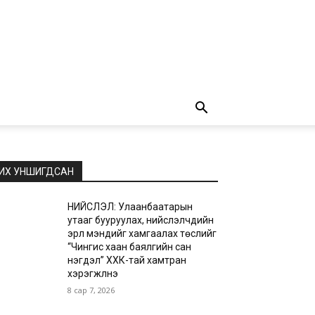
ИХ УНШИГДСАН
НИЙСЛЭЛ: Улаанбаатарын
утааг бууруулах, нийслэлчүүдийн
эрүүл мэндийг хамгаалах төслийг
“Чингис хаан баялгийн сан
нэгдэл” ХХК-тай хамтран
хэрэгжүүлнэ
8 сар 7, 2026