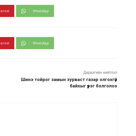
terest
WhatsApp
terest
WhatsApp
Дараагийн нийтлэл
Шинэ тойрог замын зурваст газар олгохгүй
байхыг үүрэг болголоо