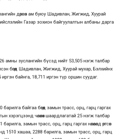
лангийн дөрвөн ам буюу Шадивлан, Жигжид, Хуурай
Нийслэлийн Газар зохион байгуулалтын албаны дарга
26 амны зуслангийн бүсэд нийт 53,505 нэгж талбар
элсэн бөгөөд Шадивлан, Жигжид, Хуурай мухар, Бэлхийнх
иргэн байнга, 18,711 иргэн түр оршин суудаг.
барилга байгаа бөгөөд замын трасс, орц, гарц гаргах
рилгын хэрэгцээнд чөлөөлөх шаардлагатай 25 нэгж талбар
арилга, замын трасс, орц, гарц гаргах нөлөөлөлд өртсөн
д 1510 хашаа, 2288 барилга, замын трасс, орц, гарц