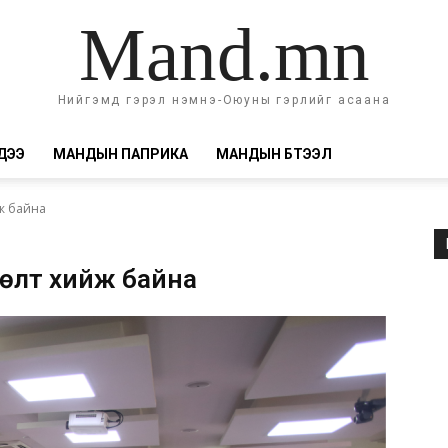
Mand.mn
Нийгэмд гэрэл нэмнэ-Оюуны гэрлийг асаана
ДЭЭ
МАНДЫН ПАПРИКА
МАНДЫН БҮТЭЭЛ
йж байна
лөлт хийж байна