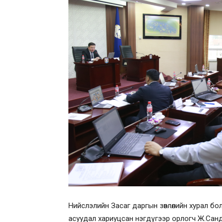
Нийслэлийн Засаг даргын зөвлөлийн хурал б
асуудал хариуцсан нэгдүгээр орлогч Ж.Санд