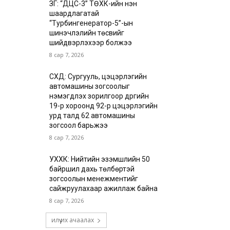
ЗГ: “ДЦС-3” ТӨХК-ийн нэн
шаардлагатай
“Турбингенератор-5”-ын
шинэчлэлийн төсвийг
шийдвэрлэхээр болжээ
8 сар 7, 2026
СХД: Сургууль, цэцэрлэгийн
автомашины зогсоолыг
нэмэгдүүлэх зорилгоор дүүргийн
19-р хороонд 92-р цэцэрлэгийн
урд талд 62 автомашины
зогсоол барьжээ
8 сар 7, 2026
УХХК: Нийтийн эзэмшлийн 50
байршил дахь төлбөртэй
зогсоолын менежментийг
сайжруулахаар ажиллаж байна
8 сар 7, 2026
илүү их ачаалах