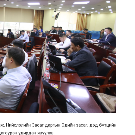
олж, Нийслэлийн Засаг даргын Эдийн засаг, дэд бүтцийн
агсүрэн удирдан явуулав.