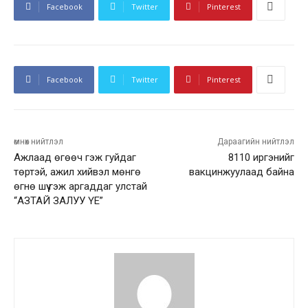
Facebook
Twitter
Pinterest
Facebook
Twitter
Pinterest
өмнөх нийтлэл
Дараагийн нийтлэл
Ажлаад өгөөч гэж гуйдаг
8110 иргэнийг
төртэй, ажил хийвэл мөнгө
вакцинжуулаад байна
өгнө шүү гэж аргаддаг улстай
“АЗТАЙ ЗАЛУУ ҮЕ”