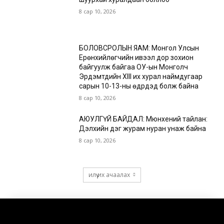
8 сар 10, 2026
БОЛОВСРОЛЫН ЯАМ: Монгол Улсын
Ерөнхийлөгчийн ивээл дор зохион
байгуулж байгаа ОУ-ын Монголч
Эрдэмтдийн XIII их хурал наймдугаар
сарын 10-13-ны өдрүүдэд болж байна
8 сар 10, 2026
АЮУЛГҮЙ БАЙДАЛ: Мюнхений тайлан:
Дэлхийн дэг журам нуран унаж байна
8 сар 10, 2026
илүү их ачаалах