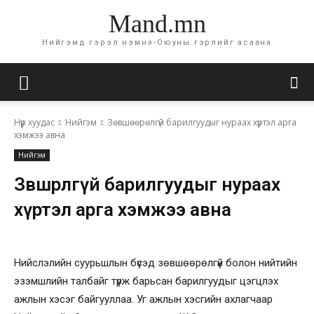
Mand.mn
Нийгэмд гэрэл нэмнэ-Оюуны гэрлийг асаана
Нүүр хуудас
Нийгэм
Зөвшөөрөлгүй барилгуудыг нураах хүртэл арга
хэмжээ авна
Нийгэм
Зөвшөөрөлгүй барилгуудыг нураах
хүртэл арга хэмжээ авна
Нийслэлийн суурьшлын бүсэд зөвшөөрөлгүй болон нийтийн
эзэмшлийн талбайг түрж барьсан барилгуудыг цэгцлэх
ажлын хэсэг байгууллаа. Уг ажлын хэсгийн ахлагчаар