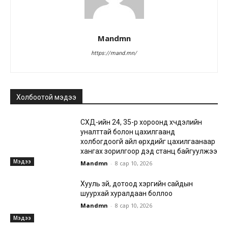
Mandmn
https://mand.mn/
Холбоотой мэдээ
СХД-ийн 24, 35-р хороонд хүчдэлийн
уналттай болон цахилгаанд
холбогдоогүй айл өрхүүдийг цахилгаанаар
хангах зорилгоор дэд станц байгуулжээ
Мэдээ
Mandmn
-
8 сар 10, 2026
Хууль зүй, дотоод хэргийн сайдын
шуурхай хуралдаан боллоо
Mandmn
-
8 сар 10, 2026
Мэдээ