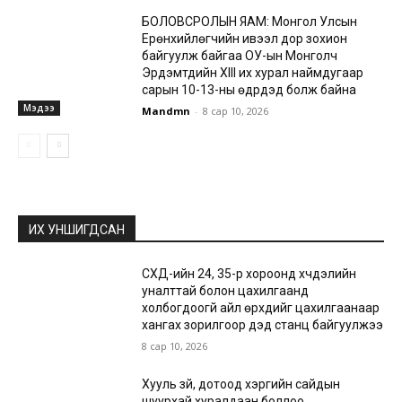
БОЛОВСРОЛЫН ЯАМ: Монгол Улсын
Ерөнхийлөгчийн ивээл дор зохион
байгуулж байгаа ОУ-ын Монголч
Эрдэмтдийн XIII их хурал наймдугаар
сарын 10-13-ны өдрүүдэд болж байна
Мэдээ
Mandmn
-
8 сар 10, 2026
ИХ УНШИГДСАН
СХД-ийн 24, 35-р хороонд хүчдэлийн
уналттай болон цахилгаанд
холбогдоогүй айл өрхүүдийг цахилгаанаар
хангах зорилгоор дэд станц байгуулжээ
8 сар 10, 2026
Хууль зүй, дотоод хэргийн сайдын
шуурхай хуралдаан боллоо