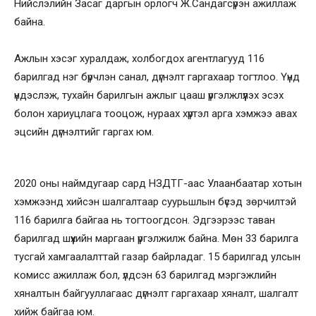
Нийслэлийн Засаг даргын орлогч Ж.Сандагсүрэн ажиллаж
байна.
Ажлын хэсэг хуралдаж, холбогдох агентлагууд 116
барилгад нэг бүрчлэн санал, дүгнэлт гаргахаар тогтлоо. Үүнд
үндэслэж, тухайн барилгын ажлыг цааш үргэлжлүүлэх эсэх
болон хариуцлага тооцож, нураах хүртэл арга хэмжээ авах
эцсийн дүгнэлтийг гаргах юм.
2020 оны наймдугаар сард НЗДТГ-аас Улаанбаатар хотын
хэмжээнд хийсэн шалгалтаар суурьшлын бүсэд зөрчилтэй
116 барилга байгаа нь тогтоогдсон. Эдгээрээс таван
барилгад шүүхийн маргаан үргэлжилж байна. Мөн 33 барилга
тусгай хамгаалалттай газар байрладаг. 15 барилгад улсын
комисс ажиллаж бол, үлдсэн 63 барилгад мэргэжлийн
хяналтын байгууллагаас дүгнэлт гаргахаар хяналт, шалгалт
хийж байгаа юм.